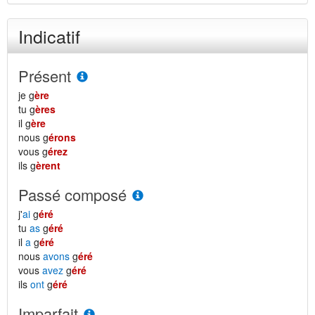
Indicatif
Présent
je g
ère
tu g
ères
il g
ère
nous g
érons
vous g
érez
ils g
èrent
Passé composé
j'
ai
g
éré
tu
as
g
éré
il
a
g
éré
nous
avons
g
éré
vous
avez
g
éré
ils
ont
g
éré
Imparfait