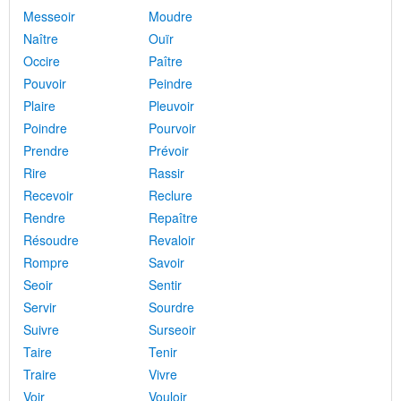
Messeoir
Moudre
Naître
Ouïr
Occire
Paître
Pouvoir
Peindre
Plaire
Pleuvoir
Poindre
Pourvoir
Prendre
Prévoir
Rire
Rassir
Recevoir
Reclure
Rendre
Repaître
Résoudre
Revaloir
Rompre
Savoir
Seoir
Sentir
Servir
Sourdre
Suivre
Surseoir
Taire
Tenir
Traire
Vivre
Voir
Vouloir