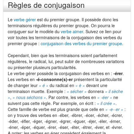
Règles de conjugaison
Le
verbe gérer
est du premier groupe. Il possède donc les
terminaisons régulières du premier groupe. On pourra le
conjuguer sur le modèle du
verbe aimer
. Suivez ce lien pour
voir toutes les terminaisons de la conjugaison des verbes du
premier groupe :
conjugaison des verbes du premier groupe
.
Cependant, bien que les terminaisons soient parfaitement
régulières, le radical, lui, peut subir de nombreuses variations
ou présenter plusieurs particularités.
Le verbe gérer possède la conjugaison des verbes en :
-érer
.
Les verbes en
-é-consonne(s)-er
présentent la particularité
de changer leur
« é »
du radical en
« è »
devant une
terminaison muette. Exemple :
« sécher »
donnera
« il sèche
»
,
« nous séchons »
. Par contre, les verbes en
« -éer »
ne
suivent pas cette règle. Par exemple, on écrit :
« il crée »
.
Cette famille de verbe est plus grande que celle en
« -e-
-er »
:
on y trouve des verbes en -éber, -ébrer, -écer, -écher, -écrer,
-éder, -éfler, -éger, -égner, -égrer, -éguer, -éjer, -éler, -émer,
-éner, -éper, -équer, -érer, -éser, -éter, -étrer, -éver, et -évrer.
A noter: les verbes en éger possèdent également la