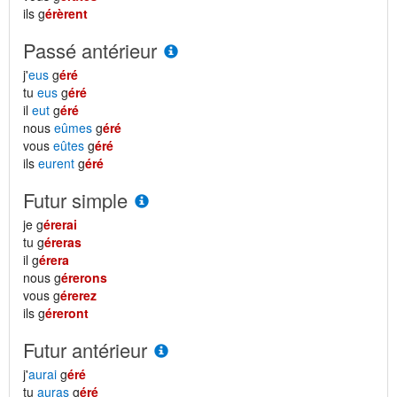
ils g
érèrent
Passé antérieur
j'
eus
g
éré
tu
eus
g
éré
il
eut
g
éré
nous
eûmes
g
éré
vous
eûtes
g
éré
ils
eurent
g
éré
Futur simple
je g
érerai
tu g
éreras
il g
érera
nous g
érerons
vous g
érerez
ils g
éreront
Futur antérieur
j'
aurai
g
éré
tu
auras
g
éré