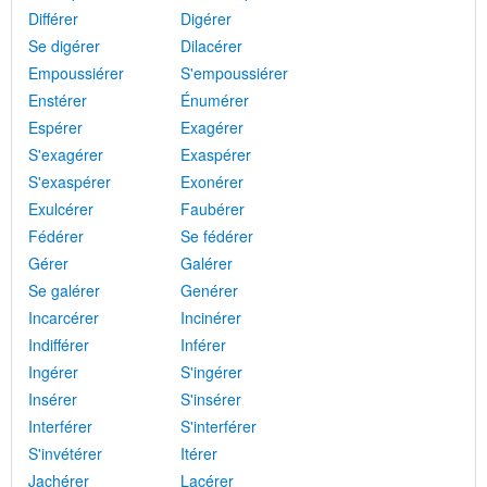
Différer
Digérer
Se digérer
Dilacérer
Empoussiérer
S'empoussiérer
Enstérer
Énumérer
Espérer
Exagérer
S'exagérer
Exaspérer
S'exaspérer
Exonérer
Exulcérer
Faubérer
Fédérer
Se fédérer
Gérer
Galérer
Se galérer
Genérer
Incarcérer
Incinérer
Indifférer
Inférer
Ingérer
S'ingérer
Insérer
S'insérer
Interférer
S'interférer
S'invétérer
Itérer
Jachérer
Lacérer