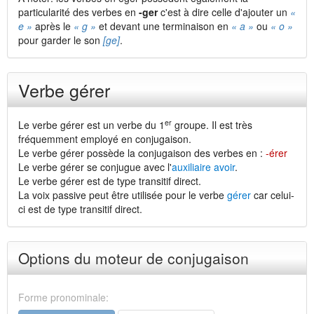
particularité des verbes en
-ger
c'est à dire celle d'ajouter un
«
e »
après le
« g »
et devant une terminaison en
« a »
ou
« o »
pour garder le son
[ge]
.
Verbe gérer
er
Le verbe gérer est un verbe du 1
groupe. Il est très
fréquemment employé en conjugaison.
Le verbe gérer possède la conjugaison des verbes en :
-érer
Le verbe gérer se conjugue avec l'
auxiliaire avoir
.
Le verbe gérer est de type transitif direct.
La voix passive peut être utilisée pour le verbe
gérer
car celui-
ci est de type transitif direct.
Options du moteur de conjugaison
Forme pronominale: