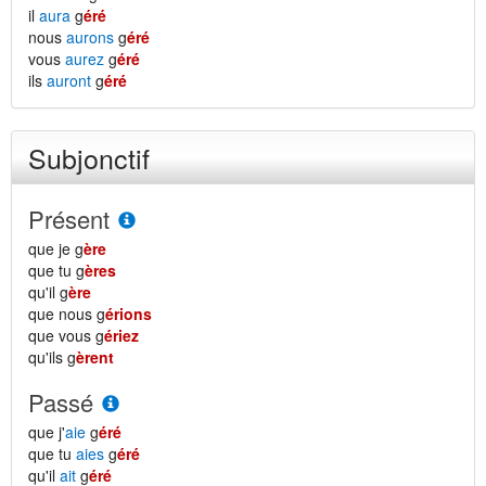
il
aura
g
éré
nous
aurons
g
éré
vous
aurez
g
éré
ils
auront
g
éré
Subjonctif
Présent
que je g
ère
que tu g
ères
qu'il g
ère
que nous g
érions
que vous g
ériez
qu'ils g
èrent
Passé
que j'
aie
g
éré
que tu
aies
g
éré
qu'il
ait
g
éré