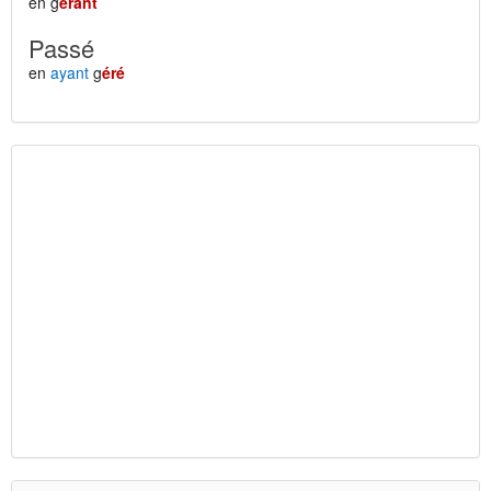
en g
érant
Passé
en
ayant
g
éré