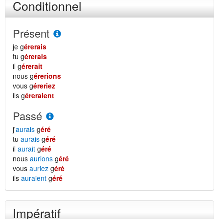
Conditionnel
Présent
je g
érerais
tu g
érerais
il g
érerait
nous g
érerions
vous g
éreriez
ils g
éreraient
Passé
j'
aurais
g
éré
tu
aurais
g
éré
il
aurait
g
éré
nous
aurions
g
éré
vous
auriez
g
éré
ils
auraient
g
éré
Impératif