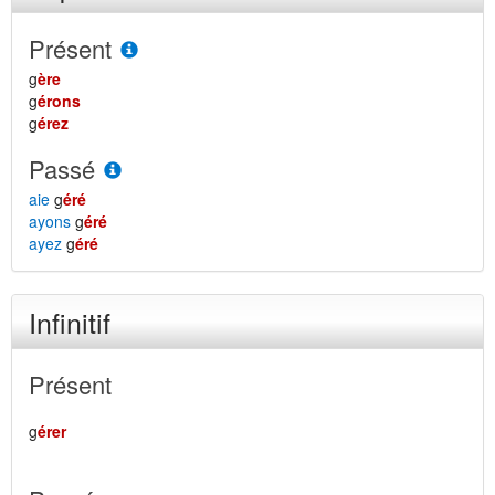
Présent
g
ère
g
érons
g
érez
Passé
aie
g
éré
ayons
g
éré
ayez
g
éré
Infinitif
Présent
g
érer