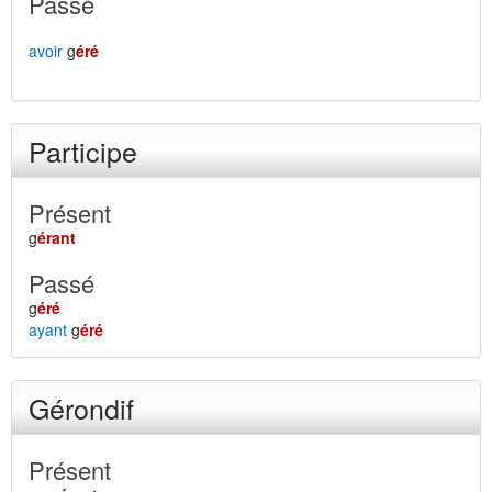
Passé
avoir
g
éré
Participe
Présent
g
érant
Passé
g
éré
ayant
g
éré
Gérondif
Présent