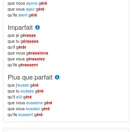
que nous
ayons
g
éré
que vous
ayez
g
éré
qu'ils
aient
g
éré
Imparfait
que je g
érasse
que tu g
érasses
qu'il g
érât
que nous g
érassions
que vous g
érassiez
qu'ils g
érassent
Plus que parfait
que j'
eusse
g
éré
que tu
eusses
g
éré
qu'il
eût
g
éré
que nous
eussions
g
éré
que vous
eussiez
g
éré
qu'ils
eussent
g
éré