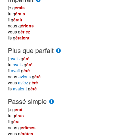
je g
érais
tu g
érais
il g
érait
nous g
érions
vous g
ériez
ils g
éraient
Plus que parfait
j'
avais
g
éré
tu
avais
g
éré
il
avait
g
éré
nous
avions
g
éré
vous
aviez
g
éré
ils
avaient
g
éré
Passé simple
je g
érai
tu g
éras
il g
éra
nous g
érâmes
vous g
érâtes