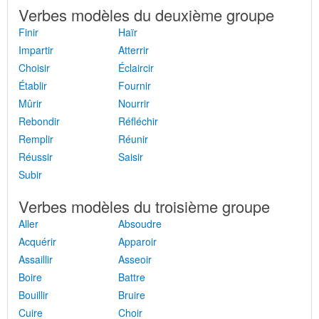
Verbes modèles du deuxième groupe
Finir
Haïr
Impartir
Atterrir
Choisir
Éclaircir
Établir
Fournir
Mûrir
Nourrir
Rebondir
Réfléchir
Remplir
Réunir
Réussir
Saisir
Subir
Verbes modèles du troisième groupe
Aller
Absoudre
Acquérir
Apparoir
Assaillir
Asseoir
Boire
Battre
Bouillir
Bruire
Cuire
Choir