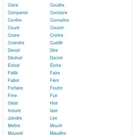
Clore
Coudre
Comparoir
Conclure
Confire
Connaître
Courir
Couvrir
Croire
Croître
Craindre
Cueillir
Devoir
Dire
Déchoir
Dormir
Échoir
Écrire
Faillir
Faire
Falloir
Férir
Forfaire
Foutre
Frire
Fuir
Gésir
Huir
Inclure
Issir
Joindre
Lire
Mettre
Mourir
Mouvoir
Maudire