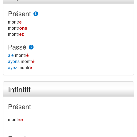
Présent
montr
e
montr
ons
montr
ez
Passé
aie
montr
é
ayons
montr
é
ayez
montr
é
Infinitif
Présent
montr
er