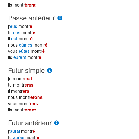
ils montr
èrent
Passé antérieur
j'
eus
montr
é
tu
eus
montr
é
il
eut
montr
é
nous
eûmes
montr
é
vous
eûtes
montr
é
ils
eurent
montr
é
Futur simple
je montr
erai
tu montr
eras
il montr
era
nous montr
erons
vous montr
erez
ils montr
eront
Futur antérieur
j'
aurai
montr
é
tu
auras
montr
é