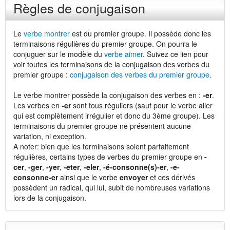
Règles de conjugaison
Le
verbe montrer
est du premier groupe. Il possède donc les
terminaisons régulières du premier groupe. On pourra le
conjuguer sur le modèle du
verbe aimer
. Suivez ce lien pour
voir toutes les terminaisons de la conjugaison des verbes du
premier groupe :
conjugaison des verbes du premier groupe
.
Le verbe montrer possède la conjugaison des verbes en :
-er
.
Les verbes en
-er
sont tous réguliers (sauf pour le verbe aller
qui est complètement irrégulier et donc du 3ème groupe). Les
terminaisons du premier groupe ne présentent aucune
variation, ni exception.
A noter: bien que les terminaisons soient parfaitement
régulières, certains types de verbes du premier groupe en
-
cer
,
-ger
,
-yer
,
-eter
,
-eler
,
-é-consonne(s)-er
,
-e-
consonne-er
ainsi que le verbe
envoyer
et ces dérivés
possèdent un radical, qui lui, subit de nombreuses variations
lors de la conjugaison.