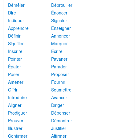
Démêler
Débrouiller
Dire
Énoncer
Indiquer
Signaler
Apprendre
Enseigner
Définir
Annoncer
Signifier
Marquer
Inscrire
Écrire
Pointer
Pavaner
Épater
Parader
Poser
Proposer
Amener
Fournir
Offrir
Soumettre
Introduire
Avancer
Aligner
Diriger
Prodiguer
Dépenser
Prouver
Démontrer
Illustrer
Justifier
Confirmer
Affirmer