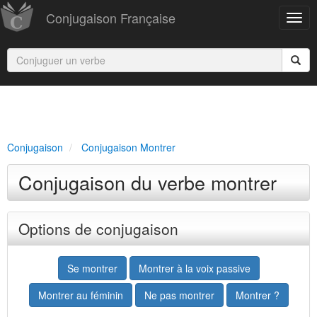
Conjugaison Française
Conjugaison
Conjugaison Montrer
Conjugaison du verbe montrer
Options de conjugaison
Se montrer
Montrer à la voix passive
Montrer au féminin
Ne pas montrer
Montrer ?