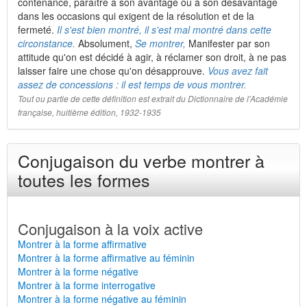
contenance, paraître à son avantage ou à son désavantage
dans les occasions qui exigent de la résolution et de la
fermeté.
Il s'est bien montré, il s'est mal montré dans cette
circonstance.
Absolument,
Se montrer,
Manifester par son
attitude qu'on est décidé à agir, à réclamer son droit, à ne pas
laisser faire une chose qu'on désapprouve.
Vous avez fait
assez de concessions : il est temps de vous montrer.
Tout ou partie de cette définition est extrait du Dictionnaire de l'Académie
française, huitième édition, 1932-1935
Conjugaison du verbe montrer à
toutes les formes
Conjugaison à la voix active
Montrer à la forme affirmative
Montrer à la forme affirmative au féminin
Montrer à la forme négative
Montrer à la forme interrogative
Montrer à la forme négative au féminin