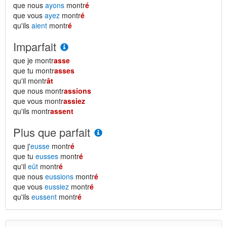
que nous
ayons
montr
é
que vous
ayez
montr
é
qu'ils
aient
montr
é
Imparfait
que je montr
asse
que tu montr
asses
qu'il montr
ât
que nous montr
assions
que vous montr
assiez
qu'ils montr
assent
Plus que parfait
que j'
eusse
montr
é
que tu
eusses
montr
é
qu'il
eût
montr
é
que nous
eussions
montr
é
que vous
eussiez
montr
é
qu'ils
eussent
montr
é