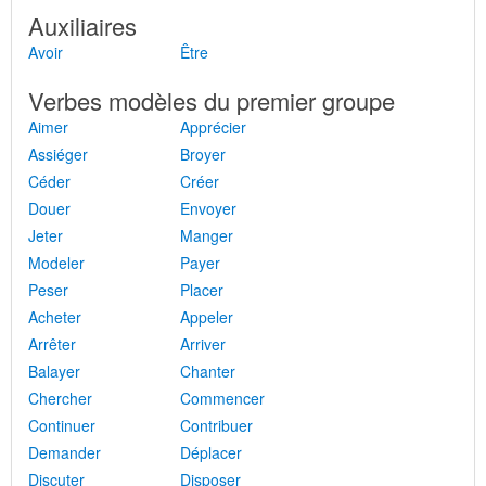
Auxiliaires
Avoir
Être
Verbes modèles du premier groupe
Aimer
Apprécier
Assiéger
Broyer
Céder
Créer
Douer
Envoyer
Jeter
Manger
Modeler
Payer
Peser
Placer
Acheter
Appeler
Arrêter
Arriver
Balayer
Chanter
Chercher
Commencer
Continuer
Contribuer
Demander
Déplacer
Discuter
Disposer