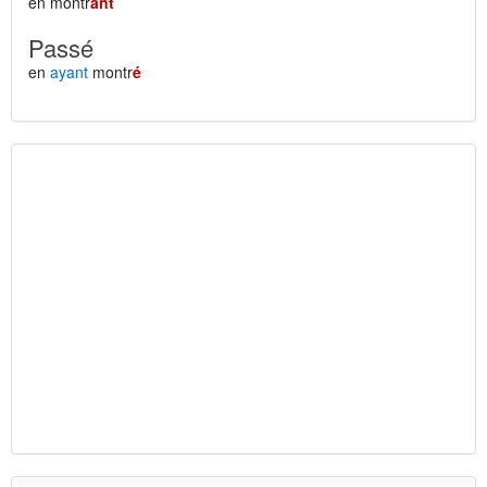
en montr
ant
Passé
en
ayant
montr
é