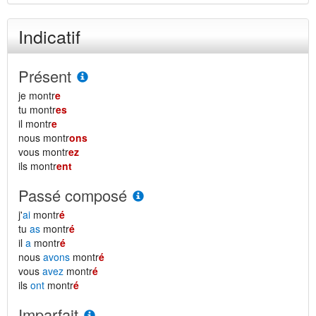
Indicatif
Présent
je montr
e
tu montr
es
il montr
e
nous montr
ons
vous montr
ez
ils montr
ent
Passé composé
j'
ai
montr
é
tu
as
montr
é
il
a
montr
é
nous
avons
montr
é
vous
avez
montr
é
ils
ont
montr
é
Imparfait