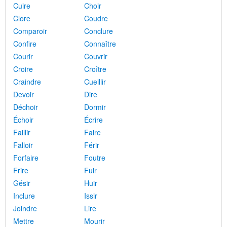
Cuire
Choir
Clore
Coudre
Comparoir
Conclure
Confire
Connaître
Courir
Couvrir
Croire
Croître
Craindre
Cueillir
Devoir
Dire
Déchoir
Dormir
Échoir
Écrire
Faillir
Faire
Falloir
Férir
Forfaire
Foutre
Frire
Fuir
Gésir
Huir
Inclure
Issir
Joindre
Lire
Mettre
Mourir