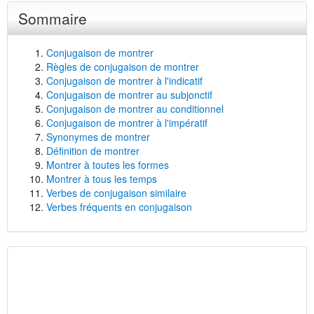
Sommaire
Conjugaison de montrer
Règles de conjugaison de montrer
Conjugaison de montrer à l'indicatif
Conjugaison de montrer au subjonctif
Conjugaison de montrer au conditionnel
Conjugaison de montrer à l'impératif
Synonymes de montrer
Définition de montrer
Montrer à toutes les formes
Montrer à tous les temps
Verbes de conjugaison similaire
Verbes fréquents en conjugaison