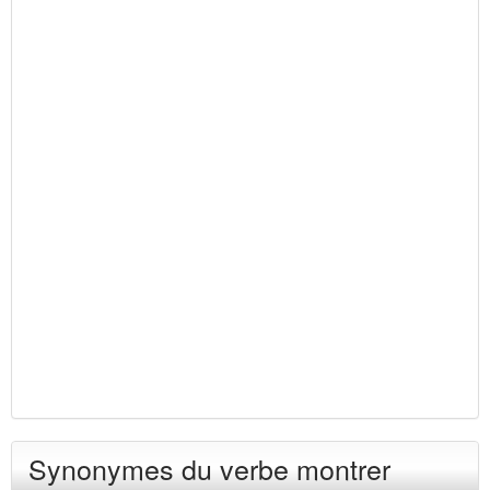
Synonymes du verbe montrer