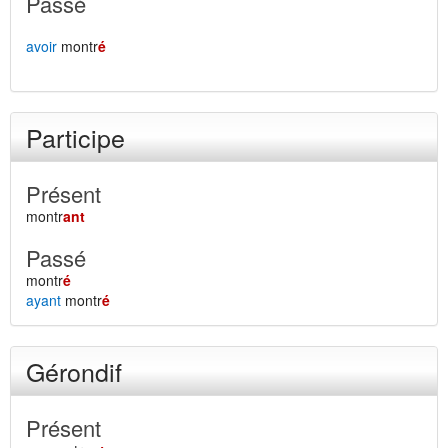
Passé
avoir
montr
é
Participe
Présent
montr
ant
Passé
montr
é
ayant
montr
é
Gérondif
Présent