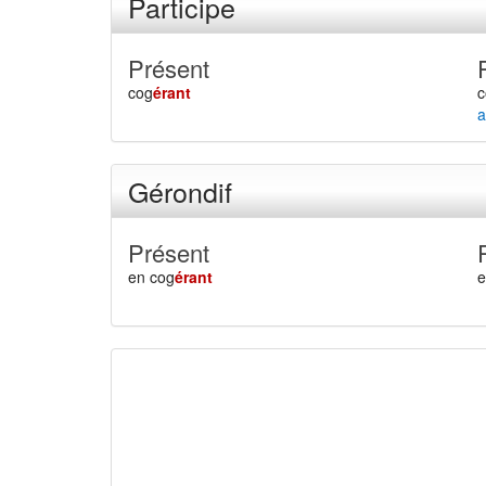
Participe
Présent
cog
érant
c
a
Gérondif
Présent
en cog
érant