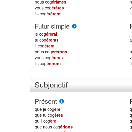
nous cog
érâmes
vous cog
érâtes
ils cog
érèrent
i
Futur simple
je cog
érerai
j'
tu cog
éreras
il cog
érera
i
nous cog
érerons
vous cog
érerez
ils cog
éreront
i
Subjonctif
Présent
que je cog
ère
q
que tu cog
ères
q
qu'il cog
ère
q
que nous cog
érions