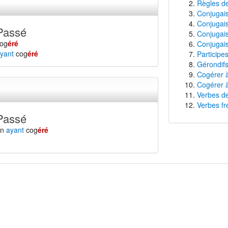
Règles de
Conjugais
Conjugais
Passé
Conjugais
og
éré
Conjugais
yant
cog
éré
Participe
Gérondifs
Cogérer à
Cogérer à
Verbes de
Verbes fr
Passé
en
ayant
cog
éré