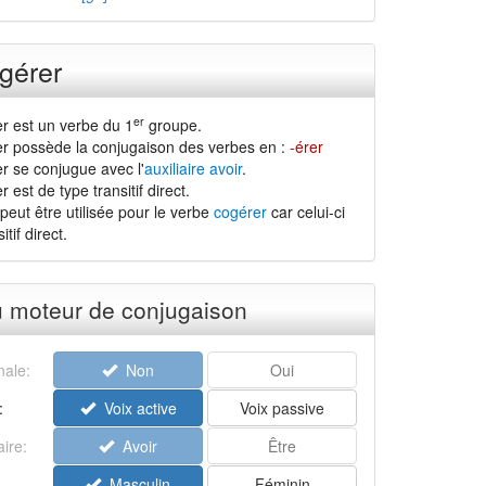
gérer
er
r est un verbe du 1
groupe.
r possède la conjugaison des verbes en :
-érer
r se conjugue avec l'
auxiliaire avoir
.
 est de type transitif direct.
peut être utilisée pour le verbe
cogérer
car celui-ci
tif direct.
u moteur de conjugaison
ale:
Non
Oui
:
Voix active
Voix passive
aire:
Avoir
Être
Masculin
Féminin