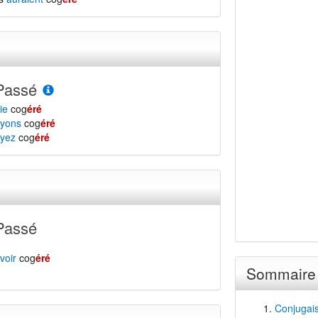
Passé
ie
cog
éré
yons
cog
éré
yez
cog
éré
Passé
voir
cog
éré
Sommaire
Conjugai