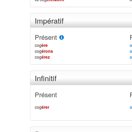
Impératif
Présent
cog
ère
a
cog
érons
a
cog
érez
a
Infinitif
Présent
cog
érer
a