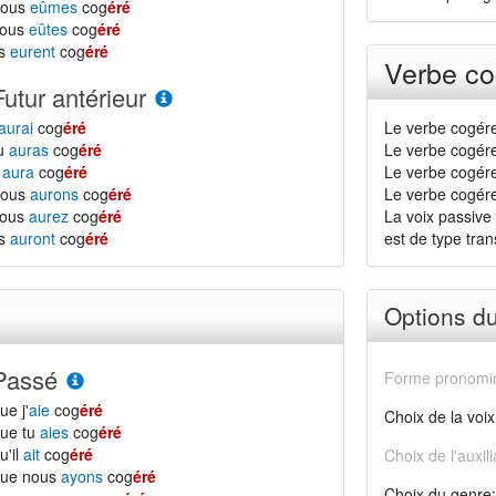
nous
eûmes
cog
éré
vous
eûtes
cog
éré
ls
eurent
cog
éré
Verbe co
Futur antérieur
aurai
cog
éré
Le verbe cogére
tu
auras
cog
éré
Le verbe cogére
l
aura
cog
éré
Le verbe cogére
nous
aurons
cog
éré
Le verbe cogérer
vous
aurez
cog
éré
La voix passive 
ls
auront
cog
éré
est de type transi
Options d
Passé
Forme pronomin
ue j'
aie
cog
éré
Choix de la voix
ue tu
aies
cog
éré
u'il
ait
cog
éré
Choix de l'auxili
que nous
ayons
cog
éré
Choix du genre: