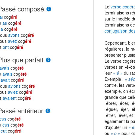
Le
verbe cogér
Passé composé
terminaisons ré
ai
cog
éré
sur le modèle 
tu
as
cog
éré
terminaisons de
l
a
cog
éré
conjugaison de
nous
avons
cog
éré
vous
avez
cog
éré
Cependant, bien
ls
ont
cog
éré
régulières, le r
présenter plusie
Plus que parfait
Le verbe cogére
verbes en
-é-c
avais
cog
éré
leur
« é »
du ra
tu
avais
cog
éré
Exemple :
« séc
l
avait
cog
éré
contre, les ver
nous
avions
cog
éré
exemple, on écr
vous
aviez
cog
éré
grande que cel
ls
avaient
cog
éré
-ébrer, -écer, -é
Passé antérieur
-éguer, -éjer, -é
-étrer, -éver, e
eus
cog
éré
également la pa
tu
eus
cog
éré
d'ajouter un
« e
l
eut
cog
éré
ou
« o »
pour ga