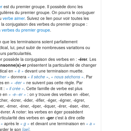
er
est du premier groupe. Il possède donc les
gulières du premier groupe. On pourra le conjuguer
du
verbe aimer
. Suivez ce lien pour voir toutes les
 la conjugaison des verbes du premier groupe :
s verbes du premier groupe
.
 que les terminaisons soient parfaitement
adical, lui, peut subir de nombreuses variations ou
urs particularités.
r possède la conjugaison des verbes en :
-érer
. Les
onsonne(s)-er
présentent la particularité de changer
dical en
« è »
devant une terminaison muette.
her »
donnera
« il sèche »
,
« nous séchons »
. Par
bes en
« -éer »
ne suivent pas cette règle. Par
it :
« il crée »
. Cette famille de verbe est plus
le en
« -e-
-er »
: on y trouve des verbes en -éber,
cher, -écrer, -éder, -éfler, -éger, -égner, -égrer,
ler, -émer, -éner, -éper, -équer, -érer, -éser, -éter,
t -évrer. A noter: les verbes en éger possèdent
rticularité des verbes en
-ger
c'est à dire celle
 »
après le
« g »
et devant une terminaison en
« a »
rder le son
[ge]
.