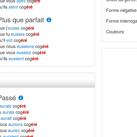
que vous
ayez
cog
éré
u'ils
aient
cog
éré
Forme négative
Plus que parfait
Forme interroga
ue j'
eusse
cog
éré
Couleurs:
ue tu
eusses
cog
éré
u'il
eût
cog
éré
que nous
eussions
cog
éré
que vous
eussiez
cog
éré
u'ils
eussent
cog
éré
Passé
aurais
cog
éré
tu
aurais
cog
éré
l
aurait
cog
éré
nous
aurions
cog
éré
vous
auriez
cog
éré
ls
auraient
cog
éré