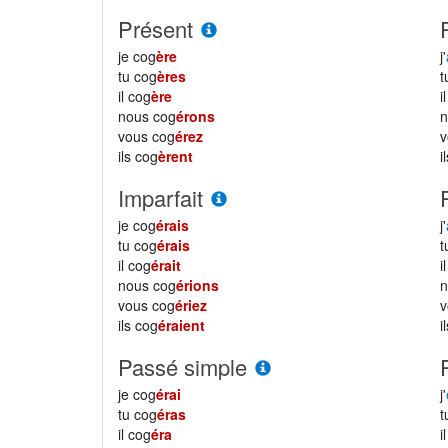
Présent
je cog
ère
j'
tu cog
ères
il cog
ère
i
nous cog
érons
vous cog
érez
ils cog
èrent
i
Imparfait
je cog
érais
j'
tu cog
érais
il cog
érait
i
nous cog
érions
vous cog
ériez
ils cog
éraient
i
Passé simple
je cog
érai
j'
tu cog
éras
il cog
éra
i