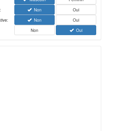
:
Non
Oui
tive:
Non
Oui
Non
Oui