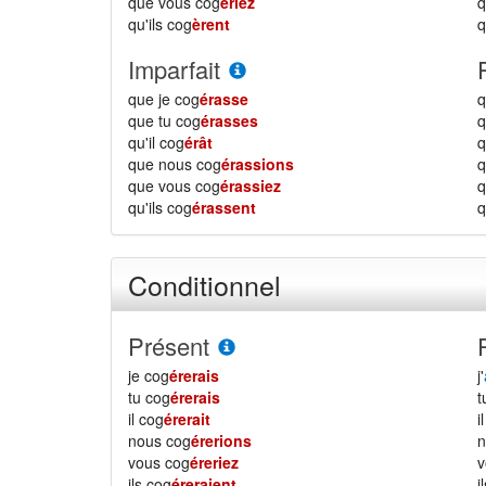
que vous cog
ériez
qu'ils cog
èrent
q
Imparfait
que je cog
érasse
q
que tu cog
érasses
q
qu'il cog
érât
q
que nous cog
érassions
que vous cog
érassiez
qu'ils cog
érassent
q
Conditionnel
Présent
je cog
érerais
j'
tu cog
érerais
il cog
érerait
i
nous cog
érerions
vous cog
éreriez
ils cog
éreraient
i