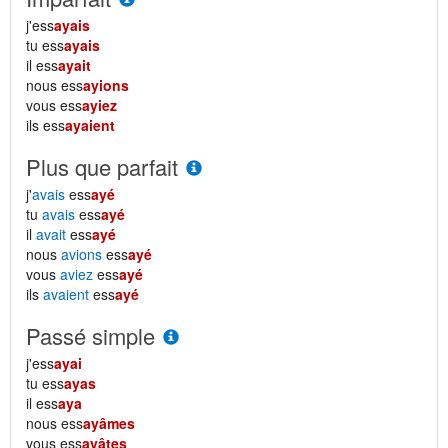
j'ess
ayais
tu ess
ayais
il ess
ayait
nous ess
ayions
vous ess
ayiez
ils ess
ayaient
Plus que parfait
j'
avais
ess
ayé
tu
avais
ess
ayé
il
avait
ess
ayé
nous
avions
ess
ayé
vous
aviez
ess
ayé
ils
avaient
ess
ayé
Passé simple
j'ess
ayai
tu ess
ayas
il ess
aya
nous ess
ayâmes
vous ess
ayâtes