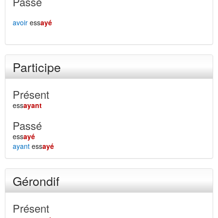
Passé
avoir
ess
ayé
Participe
Présent
ess
ayant
Passé
ess
ayé
ayant
ess
ayé
Gérondif
Présent