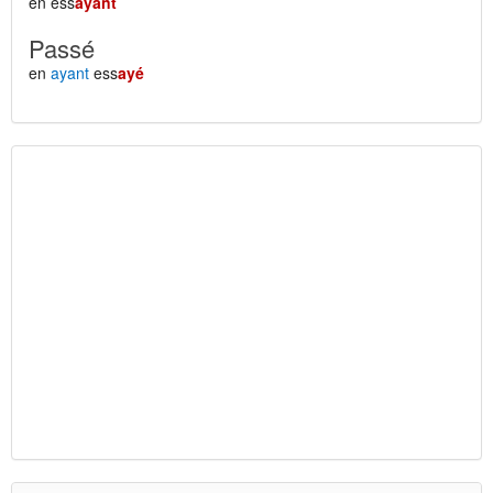
en ess
ayant
Passé
en
ayant
ess
ayé