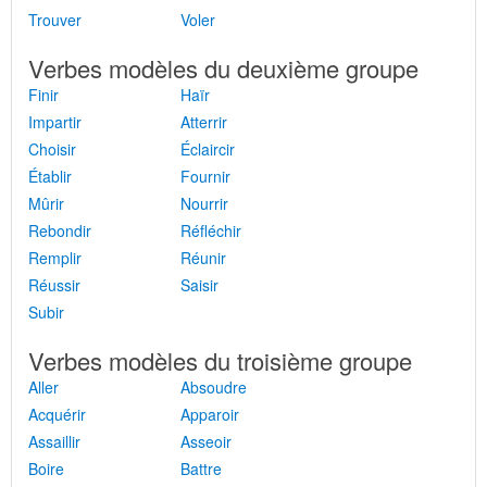
Trouver
Voler
Verbes modèles du deuxième groupe
Finir
Haïr
Impartir
Atterrir
Choisir
Éclaircir
Établir
Fournir
Mûrir
Nourrir
Rebondir
Réfléchir
Remplir
Réunir
Réussir
Saisir
Subir
Verbes modèles du troisième groupe
Aller
Absoudre
Acquérir
Apparoir
Assaillir
Asseoir
Boire
Battre