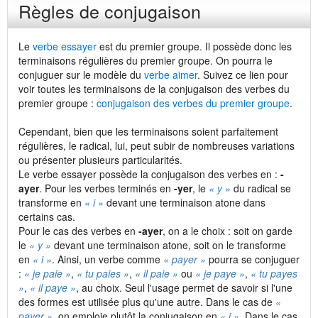
Règles de conjugaison
Le
verbe essayer
est du premier groupe. Il possède donc les
terminaisons régulières du premier groupe. On pourra le
conjuguer sur le modèle du
verbe aimer
. Suivez ce lien pour
voir toutes les terminaisons de la conjugaison des verbes du
premier groupe :
conjugaison des verbes du premier groupe
.
Cependant, bien que les terminaisons soient parfaitement
régulières, le radical, lui, peut subir de nombreuses variations
ou présenter plusieurs particularités.
Le verbe essayer possède la conjugaison des verbes en :
-
ayer
. Pour les verbes terminés en
-yer
, le
« y »
du radical se
transforme en
« i »
devant une terminaison atone dans
certains cas.
Pour le cas des verbes en
-ayer
, on a le choix : soit on garde
le
« y »
devant une terminaison atone, soit on le transforme
en
« i »
. Ainsi, un verbe comme
« payer »
pourra se conjuguer
:
« je paie »
,
« tu paies »
,
« il paie »
ou
« je paye »
,
« tu payes
»
,
« il paye »
, au choix. Seul l'usage permet de savoir si l'une
des formes est utilisée plus qu'une autre. Dans le cas de
«
payer »
, on emploie plutôt la conjugaison en
« i »
. Dans le cas