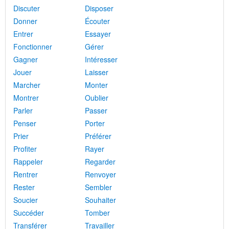
Discuter
Disposer
Donner
Écouter
Entrer
Essayer
Fonctionner
Gérer
Gagner
Intéresser
Jouer
Laisser
Marcher
Monter
Montrer
Oublier
Parler
Passer
Penser
Porter
Prier
Préférer
Profiter
Rayer
Rappeler
Regarder
Rentrer
Renvoyer
Rester
Sembler
Soucier
Souhaiter
Succéder
Tomber
Transférer
Travailler