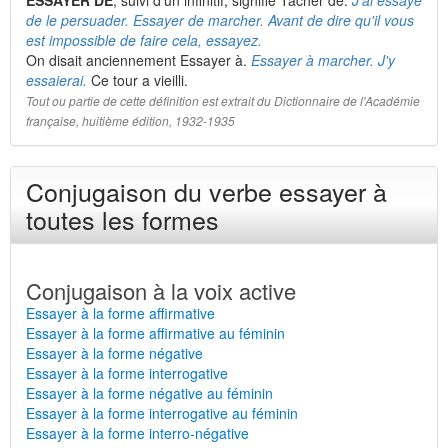
ESSAYER DE
, suivi d'un infinitif, signifie Tâcher de.
J'ai essayé
de le persuader. Essayer de marcher. Avant de dire qu'il vous
est impossible de faire cela, essayez.
On disait anciennement Essayer à.
Essayer à marcher. J'y
essaierai.
Ce tour a vieilli.
Tout ou partie de cette définition est extrait du Dictionnaire de l'Académie
française, huitième édition, 1932-1935
Conjugaison du verbe essayer à
toutes les formes
Conjugaison à la voix active
Essayer à la forme affirmative
Essayer à la forme affirmative au féminin
Essayer à la forme négative
Essayer à la forme interrogative
Essayer à la forme négative au féminin
Essayer à la forme interrogative au féminin
Essayer à la forme interro-négative