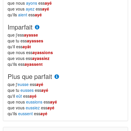
que nous
ayons
ess
ayé
que vous
ayez
ess
ayé
qu'ils
aient
ess
ayé
Imparfait
que j'ess
ayasse
que tu ess
ayasses
qu'il ess
ayât
que nous ess
ayassions
que vous ess
ayassiez
qu'ils ess
ayassent
Plus que parfait
que j'
eusse
ess
ayé
que tu
eusses
ess
ayé
qu'il
eût
ess
ayé
que nous
eussions
ess
ayé
que vous
eussiez
ess
ayé
qu'ils
eussent
ess
ayé