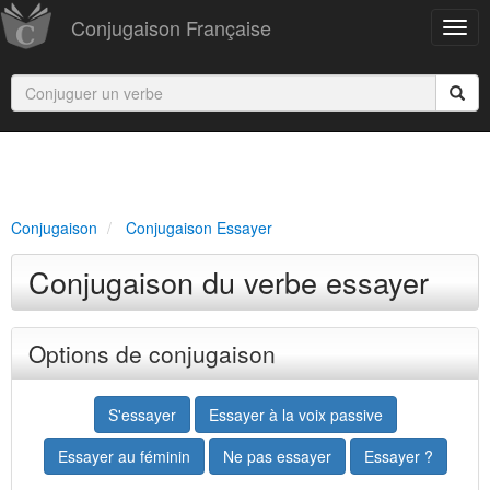
Conjugaison Française
Conjugaison
Conjugaison Essayer
Conjugaison du verbe essayer
Options de conjugaison
S'essayer
Essayer à la voix passive
Essayer au féminin
Ne pas essayer
Essayer ?