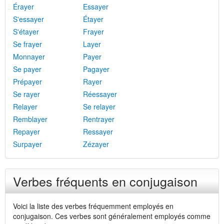
Érayer
Essayer
S'essayer
Étayer
S'étayer
Frayer
Se frayer
Layer
Monnayer
Payer
Se payer
Pagayer
Prépayer
Rayer
Se rayer
Réessayer
Relayer
Se relayer
Remblayer
Rentrayer
Repayer
Ressayer
Surpayer
Zézayer
Verbes fréquents en conjugaison
Voici la liste des verbes fréquemment employés en
conjugaison. Ces verbes sont généralement employés comme