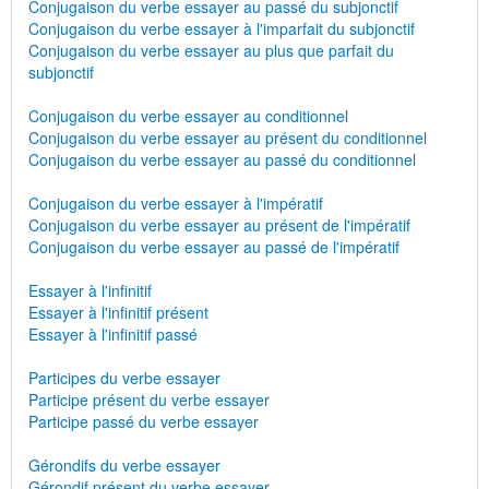
Conjugaison du verbe essayer au passé du subjonctif
Conjugaison du verbe essayer à l'imparfait du subjonctif
Conjugaison du verbe essayer au plus que parfait du
subjonctif
Conjugaison du verbe essayer au conditionnel
Conjugaison du verbe essayer au présent du conditionnel
Conjugaison du verbe essayer au passé du conditionnel
Conjugaison du verbe essayer à l'impératif
Conjugaison du verbe essayer au présent de l'impératif
Conjugaison du verbe essayer au passé de l'impératif
Essayer à l'infinitif
Essayer à l'infinitif présent
Essayer à l'infinitif passé
Participes du verbe essayer
Participe présent du verbe essayer
Participe passé du verbe essayer
Gérondifs du verbe essayer
Gérondif présent du verbe essayer