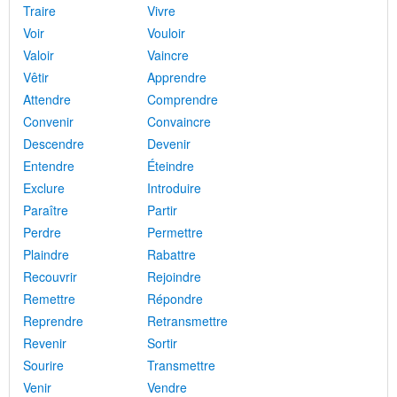
Traire
Vivre
Voir
Vouloir
Valoir
Vaincre
Vêtir
Apprendre
Attendre
Comprendre
Convenir
Convaincre
Descendre
Devenir
Entendre
Éteindre
Exclure
Introduire
Paraître
Partir
Perdre
Permettre
Plaindre
Rabattre
Recouvrir
Rejoindre
Remettre
Répondre
Reprendre
Retransmettre
Revenir
Sortir
Sourire
Transmettre
Venir
Vendre