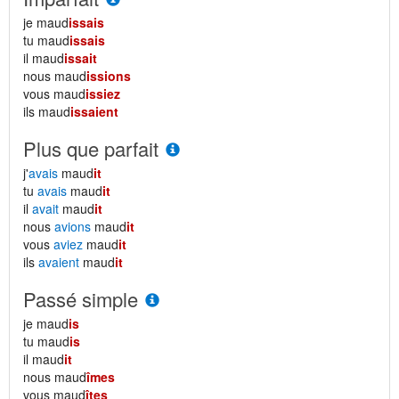
je maud
issais
tu maud
issais
il maud
issait
nous maud
issions
vous maud
issiez
ils maud
issaient
Plus que parfait
j'
avais
maud
it
tu
avais
maud
it
il
avait
maud
it
nous
avions
maud
it
vous
aviez
maud
it
ils
avaient
maud
it
Passé simple
je maud
is
tu maud
is
il maud
it
nous maud
îmes
vous maud
îtes