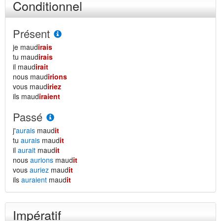
Conditionnel
Présent
je maud
irais
tu maud
irais
il maud
irait
nous maud
irions
vous maud
iriez
ils maud
iraient
Passé
j'
aurais
maud
it
tu
aurais
maud
it
il
aurait
maud
it
nous
aurions
maud
it
vous
auriez
maud
it
ils
auraient
maud
it
Impératif