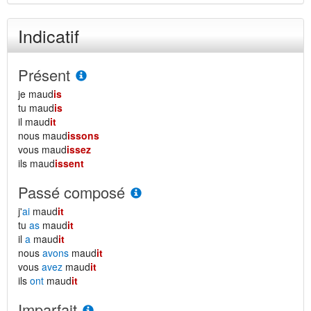
Indicatif
Présent
je maud
is
tu maud
is
il maud
it
nous maud
issons
vous maud
issez
ils maud
issent
Passé composé
j'
ai
maud
it
tu
as
maud
it
il
a
maud
it
nous
avons
maud
it
vous
avez
maud
it
ils
ont
maud
it
Imparfait