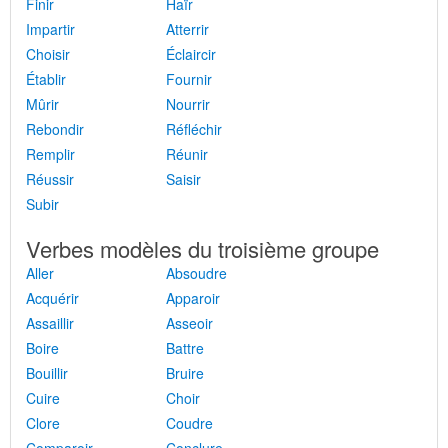
Finir
Haïr
Impartir
Atterrir
Choisir
Éclaircir
Établir
Fournir
Mûrir
Nourrir
Rebondir
Réfléchir
Remplir
Réunir
Réussir
Saisir
Subir
Verbes modèles du troisième groupe
Aller
Absoudre
Acquérir
Apparoir
Assaillir
Asseoir
Boire
Battre
Bouillir
Bruire
Cuire
Choir
Clore
Coudre