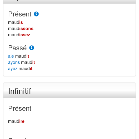
Présent
maud
is
maud
issons
maud
issez
Passé
aie
maud
it
ayons
maud
it
ayez
maud
it
Infinitif
Présent
maud
ire