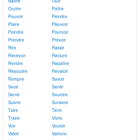
Naître
Ouïr
Occire
Paître
Pouvoir
Peindre
Plaire
Pleuvoir
Poindre
Pourvoir
Prendre
Prévoir
Rire
Rassir
Recevoir
Reclure
Rendre
Repaître
Résoudre
Revaloir
Rompre
Savoir
Seoir
Sentir
Servir
Sourdre
Suivre
Surseoir
Taire
Tenir
Traire
Vivre
Voir
Vouloir
Valoir
Vaincre