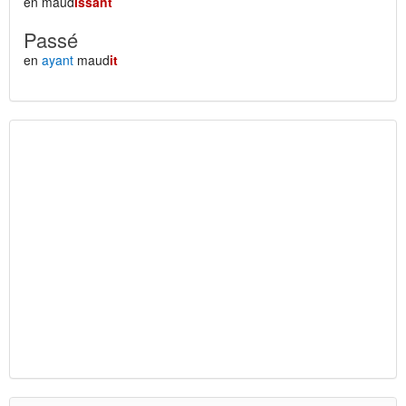
en maud
issant
Passé
en
ayant
maud
it