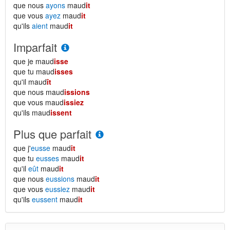
que nous
ayons
maud
it
que vous
ayez
maud
it
qu'ils
aient
maud
it
Imparfait
que je maud
isse
que tu maud
isses
qu'il maud
ît
que nous maud
issions
que vous maud
issiez
qu'ils maud
issent
Plus que parfait
que j'
eusse
maud
it
que tu
eusses
maud
it
qu'il
eût
maud
it
que nous
eussions
maud
it
que vous
eussiez
maud
it
qu'ils
eussent
maud
it