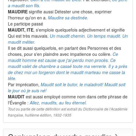
a maudit son fils.
MAUDIRE
signifie aussi Détester une chose, exprimer
l'horreur qu'on en a.
Maudire sa destinée.
Le participe passé
MAUDIT, ITE
, s'emploie quelquefois adjectivement et signifie
Qui est très mauvais.
Un maudit chemin. Un temps maudit. Un
maudit métier.
Il se dit aussi quelquefois, en parlant des Personnes et des
choses, pour s'en plaindre avec impatience ou colère.
Ce
maudit homme est cause que j'ai perdu mon procès. Ce
maudit valet de chambre a cassé toute ma verrerie. Il y a près
de chez moi un forgeron dont le maudit marteau me casse la
tête.
Par imprécation,
Maudit soit le butor, le maladroit! Maudit soit
le jour où je suis né!
MAUDIT
est aussi employé comme nom dans cette phrase de
l'Évangile :
Allez, maudits, au feu éternel.
Tout ou partie de cette définition est extrait du Dictionnaire de l'Académie
française, huitième édition, 1932-1935