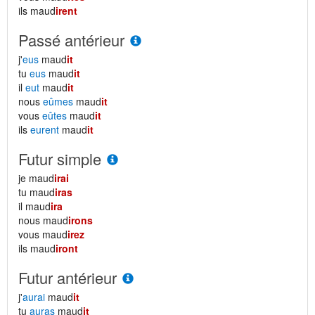
ils maud
irent
Passé antérieur
j'
eus
maud
it
tu
eus
maud
it
il
eut
maud
it
nous
eûmes
maud
it
vous
eûtes
maud
it
ils
eurent
maud
it
Futur simple
je maud
irai
tu maud
iras
il maud
ira
nous maud
irons
vous maud
irez
ils maud
iront
Futur antérieur
j'
aurai
maud
it
tu
auras
maud
it