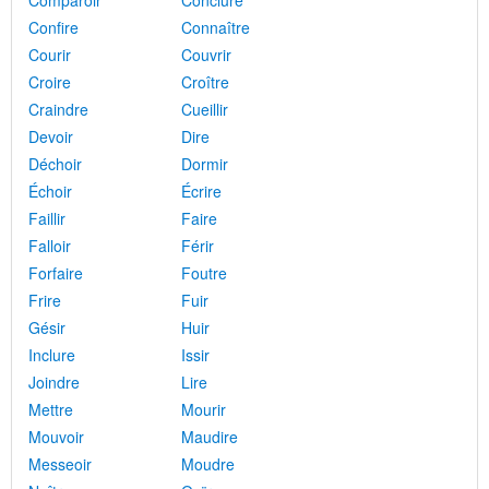
Comparoir
Conclure
Confire
Connaître
Courir
Couvrir
Croire
Croître
Craindre
Cueillir
Devoir
Dire
Déchoir
Dormir
Échoir
Écrire
Faillir
Faire
Falloir
Férir
Forfaire
Foutre
Frire
Fuir
Gésir
Huir
Inclure
Issir
Joindre
Lire
Mettre
Mourir
Mouvoir
Maudire
Messeoir
Moudre