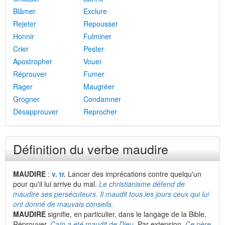
Blâmer
Exclure
Rejeter
Repousser
Honnir
Fulminer
Crier
Pester
Apostropher
Vouer
Réprouver
Fumer
Rager
Maugréer
Grogner
Condamner
Désapprouver
Reprocher
Définition du verbe maudire
MAUDIRE
:
v. tr.
Lancer des imprécations contre quelqu'un
pour qu'il lui arrive du mal.
Le christianisme défend de
maudire ses persécuteurs. Il maudit tous les jours ceux qui lui
ont donné de mauvais conseils.
MAUDIRE
signifie, en particulier, dans le langage de la Bible,
Réprouver.
Caïn a été maudit de Dieu.
Par extension,
Ce père