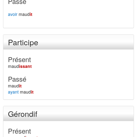
Passé
avoir
maud
it
Participe
Présent
maud
issant
Passé
maud
it
ayant
maud
it
Gérondif
Présent