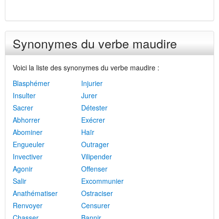
Synonymes du verbe maudire
Voici la liste des synonymes du verbe maudire :
Blasphémer
Injurier
Insulter
Jurer
Sacrer
Détester
Abhorrer
Exécrer
Abominer
Haïr
Engueuler
Outrager
Invectiver
Vilipender
Agonir
Offenser
Salir
Excommunier
Anathématiser
Ostraciser
Renvoyer
Censurer
Chasser
Bannir