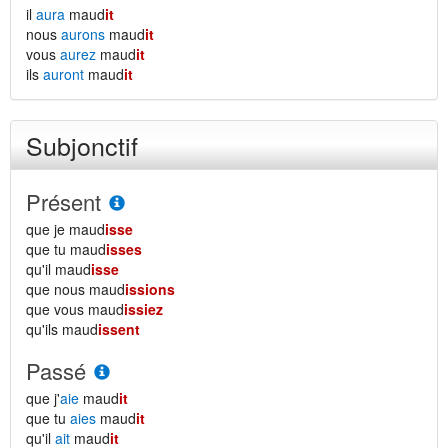
il
aura
maud
it
nous
aurons
maud
it
vous
aurez
maud
it
ils
auront
maud
it
Subjonctif
Présent
que je maud
isse
que tu maud
isses
qu'il maud
isse
que nous maud
issions
que vous maud
issiez
qu'ils maud
issent
Passé
que j'
aie
maud
it
que tu
aies
maud
it
qu'il
ait
maud
it