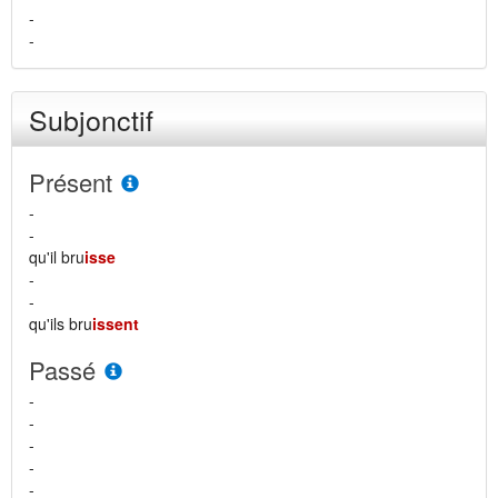
-
-
Subjonctif
Présent
-
-
qu'il bru
isse
-
-
qu'ils bru
issent
Passé
-
-
-
-
-