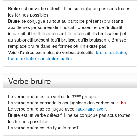
Bruire est un verbe défectif. Il ne se conjugue pas sous toutes
les formes possibles.
Bruire se conjugue surtout au participe présent (bruissant),
aux 3èmes personnes de l'indicatif présent et de l'indicatif
imparfait (il bruit, ils bruissent, ils bruissait, ils bruissaient) et
au subjonctif présent (qu'il bruisse, qu'ils bruissent). Bruisser
remplace bruire dans les formes où il n'existe pas.
Voici d'autres exemples de verbes défectifs:
bruire
,
distraire
,
traire
,
extraire
,
soustraire
,
paître
.
Verbe bruire
ème
Le verbe bruire est un verbe du 3
groupe.
Le verbe bruire possède la conjugaison des verbes en :
-ire
Le verbe bruire se conjugue avec l'
auxiliaire avoir
.
Bruire est un verbe défectif. Il ne se conjugue pas sous toutes
les formes possibles.
Le verbe bruire est de type intransitif.