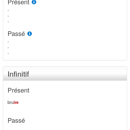
Présent
-
-
-
Passé
-
-
-
Infinitif
Présent
bru
ire
Passé