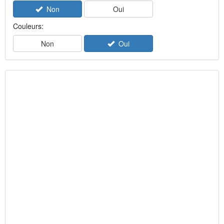
Non
Oui
Couleurs:
Non
Oui