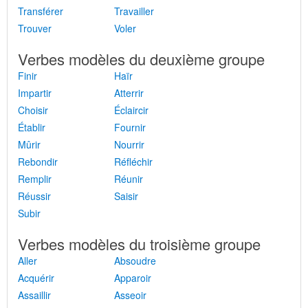
Transférer
Travailler
Trouver
Voler
Verbes modèles du deuxième groupe
Finir
Haïr
Impartir
Atterrir
Choisir
Éclaircir
Établir
Fournir
Mûrir
Nourrir
Rebondir
Réfléchir
Remplir
Réunir
Réussir
Saisir
Subir
Verbes modèles du troisième groupe
Aller
Absoudre
Acquérir
Apparoir
Assaillir
Asseoir