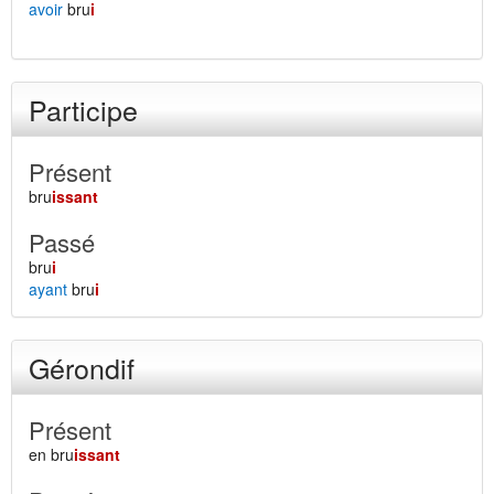
avoir
bru
i
Participe
Présent
bru
issant
Passé
bru
i
ayant
bru
i
Gérondif
Présent
en bru
issant