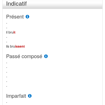
Indicatif
Présent
-
-
il bru
it
-
-
ils bru
issent
Passé composé
-
-
-
-
-
-
Imparfait
-