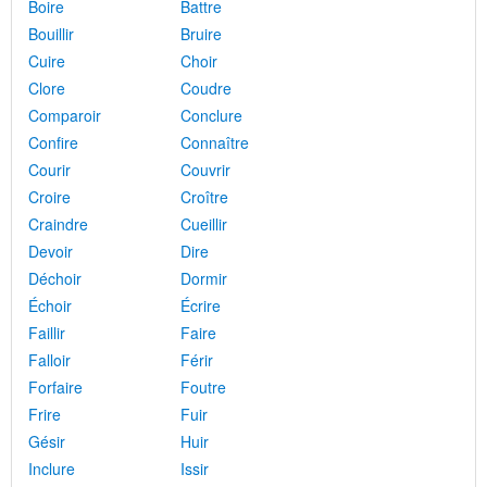
Boire
Battre
Bouillir
Bruire
Cuire
Choir
Clore
Coudre
Comparoir
Conclure
Confire
Connaître
Courir
Couvrir
Croire
Croître
Craindre
Cueillir
Devoir
Dire
Déchoir
Dormir
Échoir
Écrire
Faillir
Faire
Falloir
Férir
Forfaire
Foutre
Frire
Fuir
Gésir
Huir
Inclure
Issir