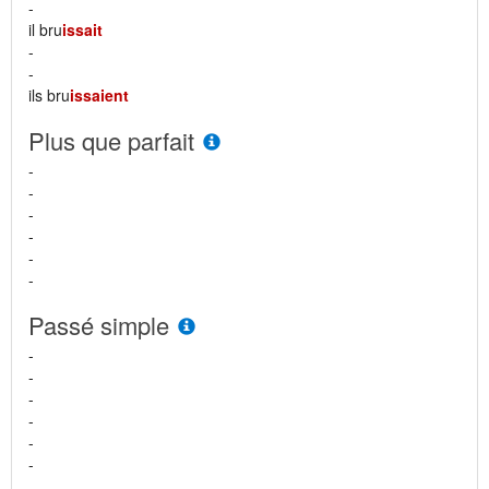
-
il bru
issait
-
-
ils bru
issaient
Plus que parfait
-
-
-
-
-
-
Passé simple
-
-
-
-
-
-