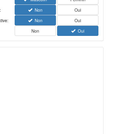
:
Non
Oui
tive:
Non
Oui
Non
Oui