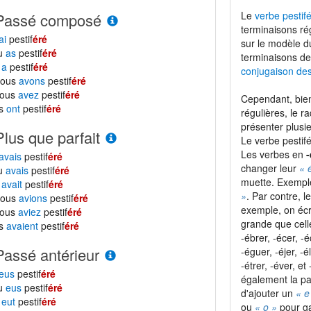
Le
verbe pestifé
Passé composé
terminaisons ré
ai
pestif
éré
sur le modèle 
tu
as
pestif
éré
terminaisons de
l
a
pestif
éré
conjugaison de
nous
avons
pestif
éré
vous
avez
pestif
éré
Cependant, bien
ls
ont
pestif
éré
régulières, le r
présenter plusie
Plus que parfait
Le verbe pestif
Les verbes en
-
avais
pestif
éré
changer leur
« 
tu
avais
pestif
éré
muette. Exempl
l
avait
pestif
éré
»
. Par contre, 
nous
avions
pestif
éré
exemple, on écr
vous
aviez
pestif
éré
grande que cel
ls
avaient
pestif
éré
-ébrer, -écer, -é
Passé antérieur
-éguer, -éjer, -é
-étrer, -éver, e
eus
pestif
éré
également la pa
tu
eus
pestif
éré
d'ajouter un
« e
l
eut
pestif
éré
ou
« o »
pour ga