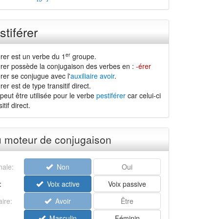
tiférer
er
érer est un verbe du 1
groupe.
érer possède la conjugaison des verbes en :
-érer
rer se conjugue avec l'
auxiliaire avoir
.
er est de type transitif direct.
peut être utilisée pour le verbe
pestiférer
car celui-ci
tif direct.
u moteur de conjugaison
ale:
Non
Oui
:
Voix active
Voix passive
aire:
Avoir
Être
Masculin
Féminin