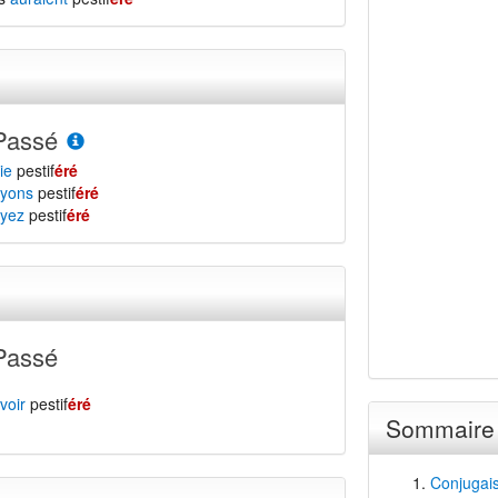
Passé
ie
pestif
éré
yons
pestif
éré
yez
pestif
éré
Passé
voir
pestif
éré
Sommaire
Conjugais