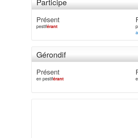
Participe
Présent
pestif
érant
p
a
Gérondif
Présent
en pestif
érant