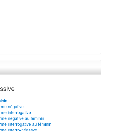
ssive
minin
forme négative
orme interrogative
forme négative au féminin
orme interrogative au féminin
orme interro-négative