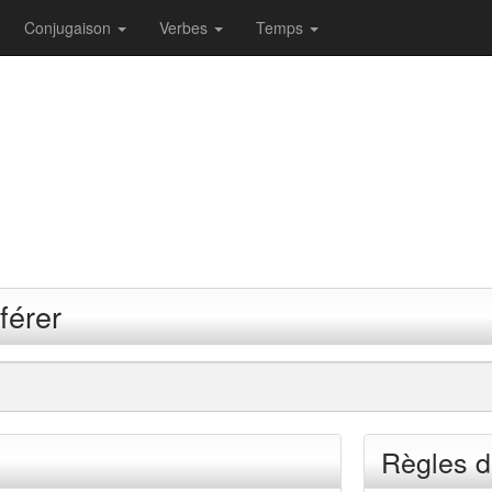
Conjugaison
Verbes
Temps
férer
Règles d