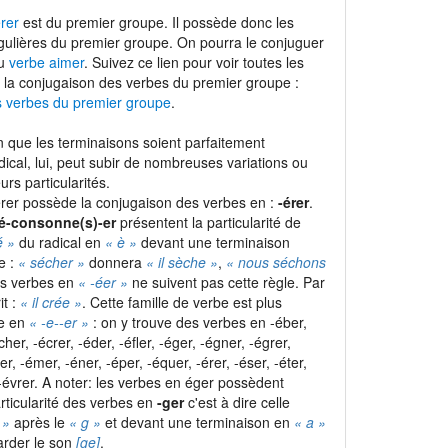
rer
est du premier groupe. Il possède donc les
gulières du premier groupe. On pourra le conjuguer
du
verbe aimer
. Suivez ce lien pour voir toutes les
 la conjugaison des verbes du premier groupe :
s verbes du premier groupe
.
 que les terminaisons soient parfaitement
adical, lui, peut subir de nombreuses variations ou
urs particularités.
érer possède la conjugaison des verbes en :
-érer
.
é-consonne(s)-er
présentent la particularité de
é »
du radical en
« è »
devant une terminaison
e :
« sécher »
donnera
« il sèche »
,
« nous séchons
les verbes en
« -éer »
ne suivent pas cette règle. Par
it :
« il crée »
. Cette famille de verbe est plus
le en
« -e-
-er »
: on y trouve des verbes en -éber,
cher, -écrer, -éder, -éfler, -éger, -égner, -égrer,
ler, -émer, -éner, -éper, -équer, -érer, -éser, -éter,
t -évrer. A noter: les verbes en éger possèdent
rticularité des verbes en
-ger
c'est à dire celle
 »
après le
« g »
et devant une terminaison en
« a »
rder le son
[ge]
.