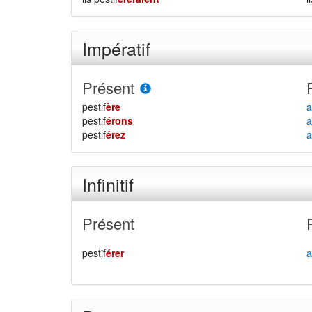
Impératif
Présent
pestif
ère
a
pestif
érons
a
pestif
érez
a
Infinitif
Présent
pestif
érer
a