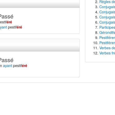
Règles de
Conjugaiso
Conjugais
Passé
Conjugais
estif
éré
Conjugais
yant
pestif
éré
Participes
Gérondifs
Pestifére
Pestifére
Verbes de
Verbes fr
Passé
en
ayant
pestif
éré