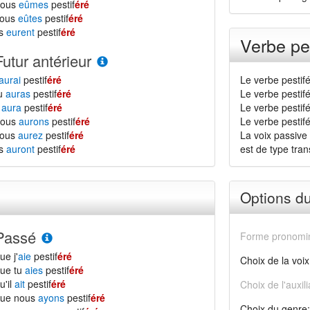
nous
eûmes
pestif
éré
vous
eûtes
pestif
éré
ls
eurent
pestif
éré
Verbe pes
Futur antérieur
aurai
pestif
éré
Le verbe pestif
tu
auras
pestif
éré
Le verbe pestif
l
aura
pestif
éré
Le verbe pestifé
nous
aurons
pestif
éré
Le verbe pestifér
vous
aurez
pestif
éré
La voix passive 
ls
auront
pestif
éré
est de type transi
Options d
Passé
Forme pronomin
ue j'
aie
pestif
éré
Choix de la voix
ue tu
aies
pestif
éré
u'il
ait
pestif
éré
Choix de l'auxili
que nous
ayons
pestif
éré
Choix du genre: