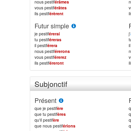
nous pestif
érâmes
vous pestif
érâtes
ils pestif
érèrent
i
Futur simple
je pestif
érerai
j'
tu pestif
éreras
il pestif
érera
i
nous pestif
érerons
vous pestif
érerez
ils pestif
éreront
i
Subjonctif
Présent
que je pestif
ère
q
que tu pestif
ères
q
qu'il pestif
ère
q
que nous pestif
érions