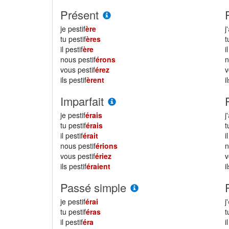
Présent
je pestif
ère
j'
tu pestif
ères
il pestif
ère
i
nous pestif
érons
vous pestif
érez
ils pestif
èrent
i
Imparfait
je pestif
érais
j'
tu pestif
érais
il pestif
érait
i
nous pestif
érions
vous pestif
ériez
ils pestif
éraient
i
Passé simple
je pestif
érai
j'
tu pestif
éras
il pestif
éra
i