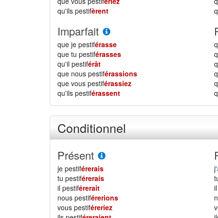
que vous pestif
ériez
qu'ils pestif
èrent
q
Imparfait
que je pestif
érasse
q
que tu pestif
érasses
q
qu'il pestif
érât
q
que nous pestif
érassions
que vous pestif
érassiez
qu'ils pestif
érassent
q
Conditionnel
Présent
je pestif
érerais
j'
tu pestif
érerais
il pestif
érerait
i
nous pestif
érerions
vous pestif
éreriez
ils pestif
éreraient
i