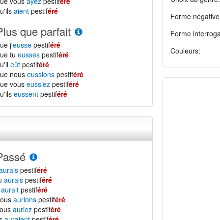
que vous
ayez
pestif
éré
u'ils
aient
pestif
éré
Forme négative
Plus que parfait
Forme interroga
ue j'
eusse
pestif
éré
Couleurs:
ue tu
eusses
pestif
éré
u'il
eût
pestif
éré
que nous
eussions
pestif
éré
que vous
eussiez
pestif
éré
u'ils
eussent
pestif
éré
Passé
aurais
pestif
éré
tu
aurais
pestif
éré
l
aurait
pestif
éré
nous
aurions
pestif
éré
vous
auriez
pestif
éré
ls
auraient
pestif
éré