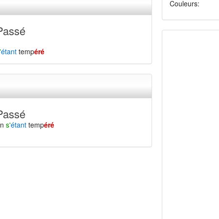
Couleurs:
Passé
'
étant
temp
éré
Passé
en
s'
étant
temp
éré