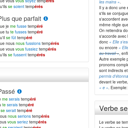
que vous
vous
soyez
temp
érés
les mains »
.
u'ils
se
soient
temp
érés
Il y a donc une
s'ils se conjugu
Plus que parfait
s'accordent ave
même rêgle que s
ue je
me
fusse
temp
éré
On retiendra do
ue tu
te
fusses
temp
éré
s'accorde avec l
u'il
se
fût
temp
éré
donc
« Elle s'es
que nous
nous
fussions
temp
érés
ou encore
« Ell
que vous
vous
fussiez
temp
érés
au travail »
, enf
u'ils
se
fussent
temp
érés
Autre exemple p
pronoms comp
sont indirects 
permis d'étonn
devant le verbe
« e »
. Exemple
Passé
e
me
serais
temp
éré
tu
te
serais
temp
éré
Verbe se
l
se
serait
temp
éré
nous
nous
serions
temp
érés
vous
vous
seriez
temp
érés
Le verbe se tem
ls
se
seraient
temp
érés
Le verbe se tem