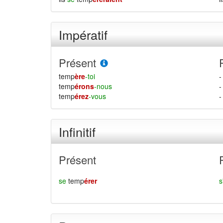
Impératif
Présent
temp
ère
-toi
-
temp
érons
-nous
-
temp
érez
-vous
-
Infinitif
Présent
se
temp
érer
s