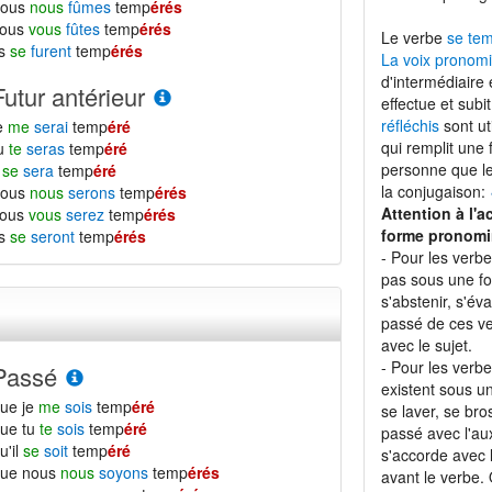
nous
nous
fûmes
temp
érés
vous
vous
fûtes
temp
érés
Le verbe
se te
ls
se
furent
temp
érés
La voix pronomi
d'intermédiaire 
Futur antérieur
effectue et subi
réfléchis
sont ut
e
me
serai
temp
éré
qui remplit une
tu
te
seras
temp
éré
personne que le 
l
se
sera
temp
éré
la conjugaison:
nous
nous
serons
temp
érés
Attention à l'a
vous
vous
serez
temp
érés
forme pronomi
ls
se
seront
temp
érés
- Pour les verb
pas sous une f
s'abstenir, s'éva
passé de ces ve
avec le sujet.
- Pour les verb
Passé
existent sous 
ue je
me
sois
temp
éré
se laver, se bro
ue tu
te
sois
temp
éré
passé avec l'aux
u'il
se
soit
temp
éré
s'accorde avec l
que nous
nous
soyons
temp
érés
avant le verbe.