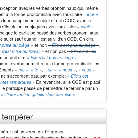
 exception avec les verbes pronominaux qui, même
ent à la forme pronominale avec l'auxiliaire
« être »
,
c leur complément d'objet direct (COD) avec la
'ils étaient conjugués avec l'auxiliaire
« avoir »
.
nc que le participe passé des verbes pronominaux
e sujet sauf quand il est suivi d'un COD. On dira
t prise au piège »
et non
« Elle s'est pris au piège »
,
e s'est mise au travail »
et non pas
« Elle s'est mis
in on doit dire
« Elle s'est pris un coup »
.
our le verbe permettre à la forme pronominale: les
léments
« me »
,
« te »
,
« se »
,
« nous »
,
« vous »
et ne s'accordent pas, par exemple:
« Elle s'est
antes remarques »
En revanche, si le COD est placé
, le participe passé de permettre se termine par un
:
« L'intervention qu'elle s'est permise »
 tempérer
er
pérer est un verbe du 1
groupe.
pérer possède la conjugaison des verbes en :
-érer