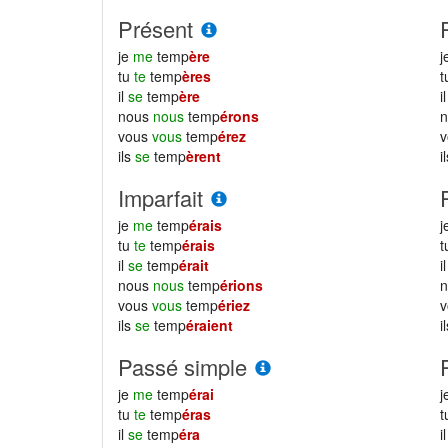
Présent
je
me
temp
ère
j
tu
te
temp
ères
il
se
temp
ère
i
nous
nous
temp
érons
vous
vous
temp
érez
ils
se
temp
èrent
i
Imparfait
je
me
temp
érais
j
tu
te
temp
érais
il
se
temp
érait
i
nous
nous
temp
érions
vous
vous
temp
ériez
ils
se
temp
éraient
i
Passé simple
je
me
temp
érai
j
tu
te
temp
éras
il
se
temp
éra
i