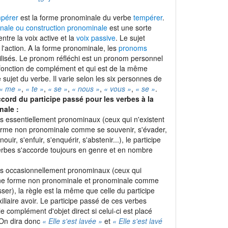
mpérer
est la forme pronominale du verbe
tempérer
.
nale ou construction pronominale
est une sorte
entre la voix active et la
voix passive
. Le sujet
t l'action. A la forme pronominale, les
pronoms
ilisés. Le pronom réfléchi est un pronom personnel
 fonction de complément et qui est de la même
sujet du verbe. Il varie selon les six personnes de
« me »
,
« te »
,
« se »
,
« nous »
,
« vous »
,
« se »
.
ccord du participe passé pour les verbes à la
nale :
es essentiellement pronominaux (ceux qui n'existent
orme non pronominale comme se souvenir, s'évader,
nouir, s'enfuir, s'enquérir, s'abstenir...), le participe
rbes s'accorde toujours en genre et en nombre
es occasionnellement pronominaux (ceux qui
une forme non pronominale et pronominale comme
sser), la règle est la même que celle du participe
iliaire avoir. Le participe passé de ces verbes
e complément d'objet direct si celui-ci est placé
 On dira donc
« Elle s'est lavée »
et
« Elle s'est lavé