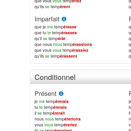
que vous
vous
temp
ériez
qu'ils
se
temp
èrent
q
Imparfait
que je
me
temp
érasse
q
que tu
te
temp
érasses
q
qu'il
se
temp
érât
q
que nous
nous
temp
érassions
que vous
vous
temp
érassiez
qu'ils
se
temp
érassent
q
Conditionnel
Présent
je
me
temp
érerais
j
tu
te
temp
érerais
il
se
temp
érerait
i
nous
nous
temp
érerions
vous
vous
temp
éreriez
ils
se
temp
éreraient
i