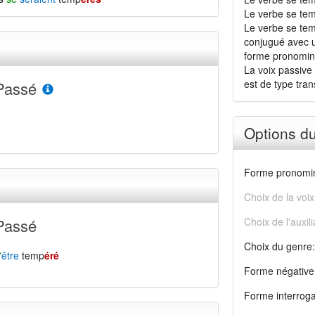
Le verbe se tem
Le verbe se tem
conjugué avec u
forme pronomin
La voix passive 
est de type transi
Passé
Options d
Forme pronomin
Choix de la voix
Passé
Choix de l'auxili
Choix du genre:
'
être
temp
éré
Forme négative
Forme interroga