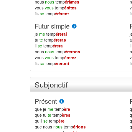
nous
nous
temp
érâmes
vous
vous
temp
érâtes
ils
se
temp
érèrent
i
Futur simple
je
me
temp
érerai
j
tu
te
temp
éreras
il
se
temp
érera
i
nous
nous
temp
érerons
vous
vous
temp
érerez
ils
se
temp
éreront
i
Subjonctif
Présent
que je
me
temp
ère
q
que tu
te
temp
ères
q
qu'il
se
temp
ère
q
que nous
nous
temp
érions