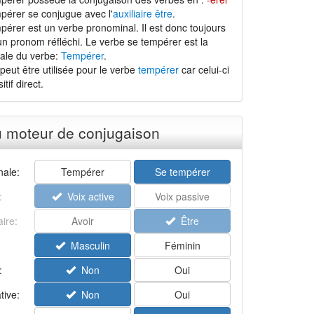
pérer se conjugue avec l'
auxiliaire être
.
pérer est un verbe pronominal. Il est donc toujours
n pronom réfléchi. Le verbe se tempérer est la
ale du verbe:
Tempérer
.
peut être utilisée pour le verbe
tempérer
car celui-ci
tif direct.
u moteur de conjugaison
ale:
Tempérer
Se tempérer
:
Voix active
Voix passive
aire:
Avoir
Être
Masculin
Féminin
:
Non
Oui
tive:
Non
Oui