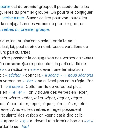
mpérer
est du premier groupe. Il possède donc les
gulières du premier groupe. On pourra le conjuguer
du
verbe aimer
. Suivez ce lien pour voir toutes les
 la conjugaison des verbes du premier groupe :
s verbes du premier groupe
.
 que les terminaisons soient parfaitement
adical, lui, peut subir de nombreuses variations ou
urs particularités.
pérer possède la conjugaison des verbes en :
-érer
.
é-consonne(s)-er
présentent la particularité de
é »
du radical en
« è »
devant une terminaison
e :
« sécher »
donnera
« il sèche »
,
« nous séchons
les verbes en
« -éer »
ne suivent pas cette règle. Par
it :
« il crée »
. Cette famille de verbe est plus
le en
« -e-
-er »
: on y trouve des verbes en -éber,
cher, -écrer, -éder, -éfler, -éger, -égner, -égrer,
ler, -émer, -éner, -éper, -équer, -érer, -éser, -éter,
t -évrer. A noter: les verbes en éger possèdent
rticularité des verbes en
-ger
c'est à dire celle
 »
après le
« g »
et devant une terminaison en
« a »
rder le son
[ge]
.