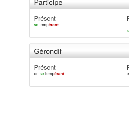
Participe
Présent
se
temp
érant
-
s
Gérondif
Présent
en
se
temp
érant