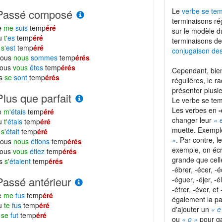
Le
verbe se te
Passé composé
terminaisons ré
e
me
suis
temp
éré
sur le modèle 
tu
t'
es
temp
éré
terminaisons de
l
s'
est
temp
éré
conjugaison de
nous
nous
sommes
temp
érés
vous
vous
êtes
temp
érés
Cependant, bien
ls
se
sont
temp
érés
régulières, le r
présenter plusie
Plus que parfait
Le verbe se tem
Les verbes en
-
e
m'
étais
temp
éré
changer leur
« 
tu
t'
étais
temp
éré
muette. Exempl
l
s'
était
temp
éré
»
. Par contre, 
nous
nous
étions
temp
érés
exemple, on écr
vous
vous
étiez
temp
érés
grande que cel
ls
s'
étaient
temp
érés
-ébrer, -écer, -é
Passé antérieur
-éguer, -éjer, -é
-étrer, -éver, e
e
me
fus
temp
éré
également la pa
tu
te
fus
temp
éré
d'ajouter un
« e
l
se
fut
temp
éré
ou
« o »
pour ga