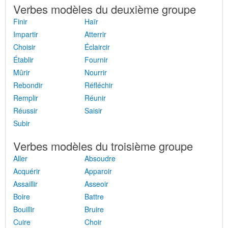
Verbes modèles du deuxième groupe
Finir
Haïr
Impartir
Atterrir
Choisir
Éclaircir
Établir
Fournir
Mûrir
Nourrir
Rebondir
Réfléchir
Remplir
Réunir
Réussir
Saisir
Subir
Verbes modèles du troisième groupe
Aller
Absoudre
Acquérir
Apparoir
Assaillir
Asseoir
Boire
Battre
Bouillir
Bruire
Cuire
Choir