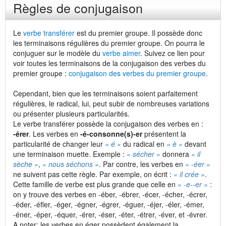
Règles de conjugaison
Le
verbe transférer
est du premier groupe. Il possède donc
les terminaisons régulières du premier groupe. On pourra le
conjuguer sur le modèle du
verbe aimer
. Suivez ce lien pour
voir toutes les terminaisons de la conjugaison des verbes du
premier groupe :
conjugaison des verbes du premier groupe
.
Cependant, bien que les terminaisons soient parfaitement
régulières, le radical, lui, peut subir de nombreuses variations
ou présenter plusieurs particularités.
Le verbe transférer possède la conjugaison des verbes en :
-érer
. Les verbes en
-é-consonne(s)-er
présentent la
particularité de changer leur
« é »
du radical en
« è »
devant
une terminaison muette. Exemple :
« sécher »
donnera
« il
sèche »
,
« nous séchons »
. Par contre, les verbes en
« -éer »
ne suivent pas cette règle. Par exemple, on écrit :
« il crée »
.
Cette famille de verbe est plus grande que celle en
« -e-
-er »
:
on y trouve des verbes en -éber, -ébrer, -écer, -écher, -écrer,
-éder, -éfler, -éger, -égner, -égrer, -éguer, -éjer, -éler, -émer,
-éner, -éper, -équer, -érer, -éser, -éter, -étrer, -éver, et -évrer.
A noter: les verbes en éger possèdent également la