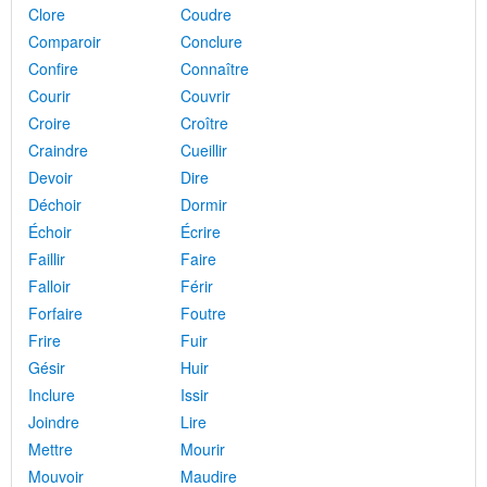
Clore
Coudre
Comparoir
Conclure
Confire
Connaître
Courir
Couvrir
Croire
Croître
Craindre
Cueillir
Devoir
Dire
Déchoir
Dormir
Échoir
Écrire
Faillir
Faire
Falloir
Férir
Forfaire
Foutre
Frire
Fuir
Gésir
Huir
Inclure
Issir
Joindre
Lire
Mettre
Mourir
Mouvoir
Maudire