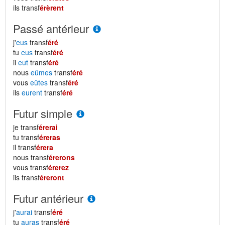
ils transf
érèrent
Passé antérieur
j'
eus
transf
éré
tu
eus
transf
éré
il
eut
transf
éré
nous
eûmes
transf
éré
vous
eûtes
transf
éré
ils
eurent
transf
éré
Futur simple
je transf
érerai
tu transf
éreras
il transf
érera
nous transf
érerons
vous transf
érerez
ils transf
éreront
Futur antérieur
j'
aurai
transf
éré
tu
auras
transf
éré