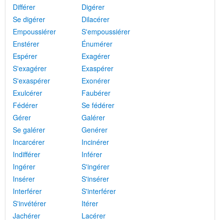
Différer
Digérer
Se digérer
Dilacérer
Empoussiérer
S'empoussiérer
Enstérer
Énumérer
Espérer
Exagérer
S'exagérer
Exaspérer
S'exaspérer
Exonérer
Exulcérer
Faubérer
Fédérer
Se fédérer
Gérer
Galérer
Se galérer
Genérer
Incarcérer
Incinérer
Indifférer
Inférer
Ingérer
S'ingérer
Insérer
S'insérer
Interférer
S'interférer
S'invétérer
Itérer
Jachérer
Lacérer