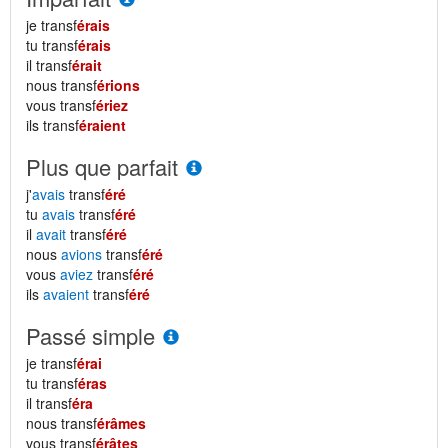
je transf
érais
tu transf
érais
il transf
érait
nous transf
érions
vous transf
ériez
ils transf
éraient
Plus que parfait
j'
avais
transf
éré
tu
avais
transf
éré
il
avait
transf
éré
nous
avions
transf
éré
vous
aviez
transf
éré
ils
avaient
transf
éré
Passé simple
je transf
érai
tu transf
éras
il transf
éra
nous transf
érâmes
vous transf
érâtes