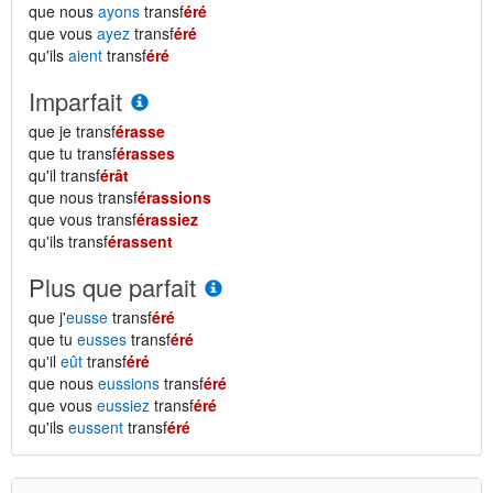
que nous
ayons
transf
éré
que vous
ayez
transf
éré
qu'ils
aient
transf
éré
Imparfait
que je transf
érasse
que tu transf
érasses
qu'il transf
érât
que nous transf
érassions
que vous transf
érassiez
qu'ils transf
érassent
Plus que parfait
que j'
eusse
transf
éré
que tu
eusses
transf
éré
qu'il
eût
transf
éré
que nous
eussions
transf
éré
que vous
eussiez
transf
éré
qu'ils
eussent
transf
éré