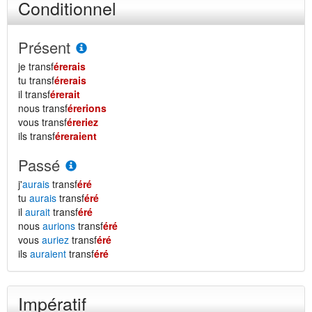
Conditionnel
Présent
je transf
érerais
tu transf
érerais
il transf
érerait
nous transf
érerions
vous transf
éreriez
ils transf
éreraient
Passé
j'
aurais
transf
éré
tu
aurais
transf
éré
il
aurait
transf
éré
nous
aurions
transf
éré
vous
auriez
transf
éré
ils
auraient
transf
éré
Impératif