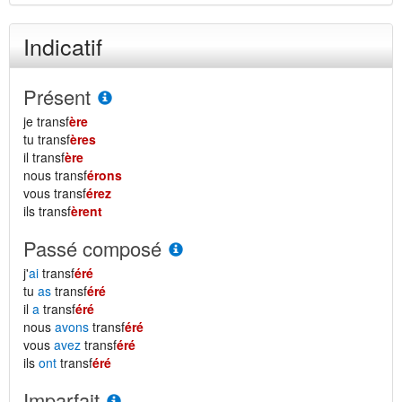
Indicatif
Présent
je transf
ère
tu transf
ères
il transf
ère
nous transf
érons
vous transf
érez
ils transf
èrent
Passé composé
j'
ai
transf
éré
tu
as
transf
éré
il
a
transf
éré
nous
avons
transf
éré
vous
avez
transf
éré
ils
ont
transf
éré
Imparfait