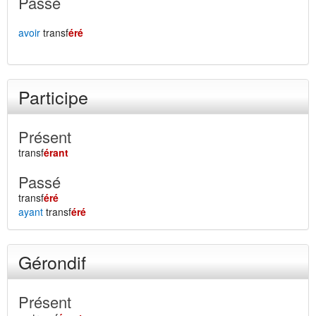
Passé
avoir
transf
éré
Participe
Présent
transf
érant
Passé
transf
éré
ayant
transf
éré
Gérondif
Présent