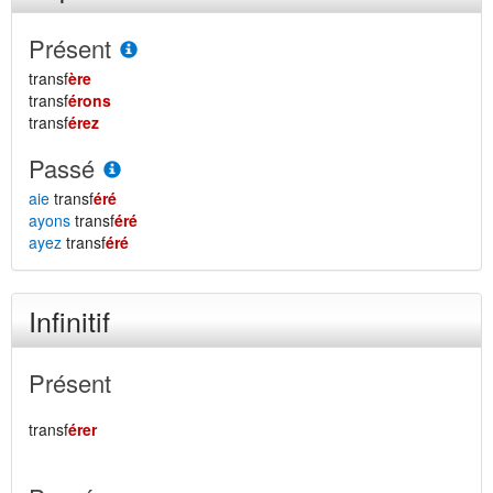
Présent
transf
ère
transf
érons
transf
érez
Passé
aie
transf
éré
ayons
transf
éré
ayez
transf
éré
Infinitif
Présent
transf
érer