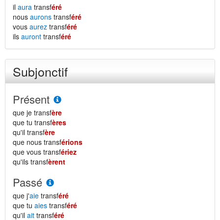
il
aura
transf
éré
nous
aurons
transf
éré
vous
aurez
transf
éré
ils
auront
transf
éré
Subjonctif
Présent
que je transf
ère
que tu transf
ères
qu'il transf
ère
que nous transf
érions
que vous transf
ériez
qu'ils transf
èrent
Passé
que j'
aie
transf
éré
que tu
aies
transf
éré
qu'il
ait
transf
éré