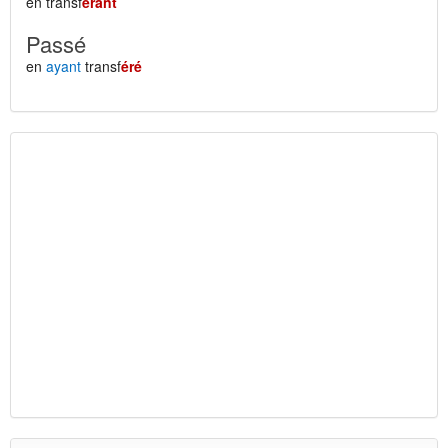
en transf
érant
Passé
en
ayant
transf
éré