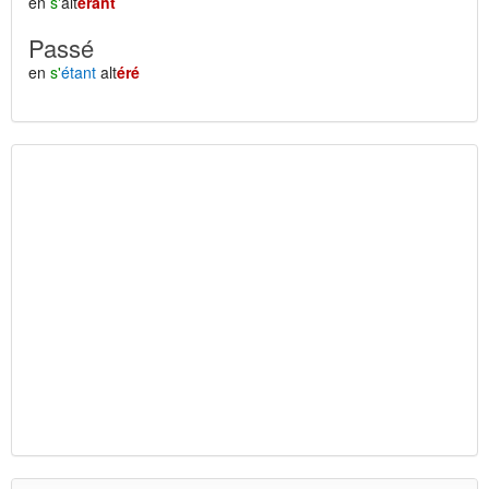
en
s'
alt
érant
Passé
en
s'
étant
alt
éré