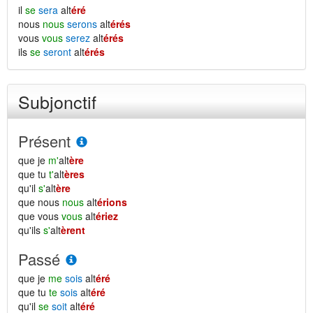
il
se
sera
alt
éré
nous
nous
serons
alt
érés
vous
vous
serez
alt
érés
ils
se
seront
alt
érés
Subjonctif
Présent
que je
m'
alt
ère
que tu
t'
alt
ères
qu'il
s'
alt
ère
que nous
nous
alt
érions
que vous
vous
alt
ériez
qu'ils
s'
alt
èrent
Passé
que je
me
sois
alt
éré
que tu
te
sois
alt
éré
qu'il
se
soit
alt
éré