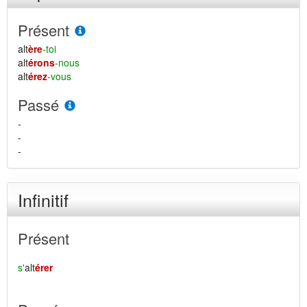
Présent
alt
ère
-toi
alt
érons
-nous
alt
érez
-vous
Passé
-
-
-
Infinitif
Présent
s'
alt
érer