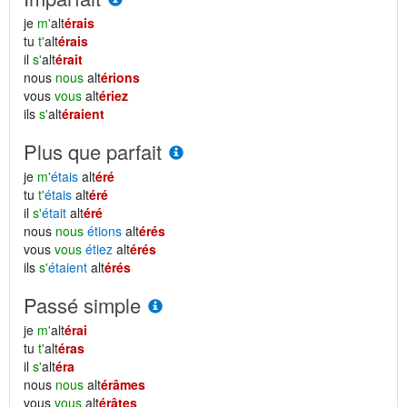
je
m'
alt
érais
tu
t'
alt
érais
il
s'
alt
érait
nous
nous
alt
érions
vous
vous
alt
ériez
ils
s'
alt
éraient
Plus que parfait
je
m'
étais
alt
éré
tu
t'
étais
alt
éré
il
s'
était
alt
éré
nous
nous
étions
alt
érés
vous
vous
étiez
alt
érés
ils
s'
étaient
alt
érés
Passé simple
je
m'
alt
érai
tu
t'
alt
éras
il
s'
alt
éra
nous
nous
alt
érâmes
vous
vous
alt
érâtes