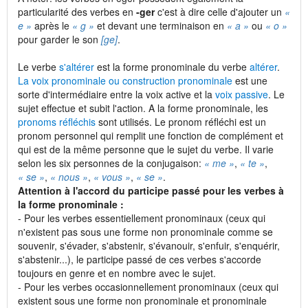
particularité des verbes en
-ger
c'est à dire celle d'ajouter un
«
e »
après le
« g »
et devant une terminaison en
« a »
ou
« o »
pour garder le son
[ge]
.
Le verbe
s'altérer
est la forme pronominale du verbe
altérer
.
La voix pronominale ou construction pronominale
est une
sorte d'intermédiaire entre la voix active et la
voix passive
. Le
sujet effectue et subit l'action. A la forme pronominale, les
pronoms réfléchis
sont utilisés. Le pronom réfléchi est un
pronom personnel qui remplit une fonction de complément et
qui est de la même personne que le sujet du verbe. Il varie
selon les six personnes de la conjugaison:
« me »
,
« te »
,
« se »
,
« nous »
,
« vous »
,
« se »
.
Attention à l'accord du participe passé pour les verbes à
la forme pronominale :
- Pour les verbes essentiellement pronominaux (ceux qui
n'existent pas sous une forme non pronominale comme se
souvenir, s'évader, s'abstenir, s'évanouir, s'enfuir, s'enquérir,
s'abstenir...), le participe passé de ces verbes s'accorde
toujours en genre et en nombre avec le sujet.
- Pour les verbes occasionnellement pronominaux (ceux qui
existent sous une forme non pronominale et pronominale