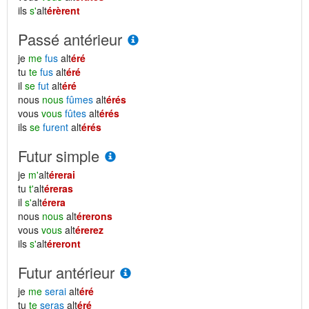
ils
s'
alt
érèrent
Passé antérieur
je
me
fus
alt
éré
tu
te
fus
alt
éré
il
se
fut
alt
éré
nous
nous
fûmes
alt
érés
vous
vous
fûtes
alt
érés
ils
se
furent
alt
érés
Futur simple
je
m'
alt
érerai
tu
t'
alt
éreras
il
s'
alt
érera
nous
nous
alt
érerons
vous
vous
alt
érerez
ils
s'
alt
éreront
Futur antérieur
je
me
serai
alt
éré
tu
te
seras
alt
éré