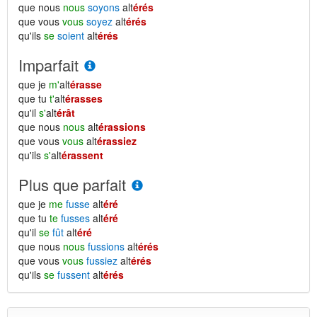
que nous
nous
soyons
alt
érés
que vous
vous
soyez
alt
érés
qu'ils
se
soient
alt
érés
Imparfait
que je
m'
alt
érasse
que tu
t'
alt
érasses
qu'il
s'
alt
érât
que nous
nous
alt
érassions
que vous
vous
alt
érassiez
qu'ils
s'
alt
érassent
Plus que parfait
que je
me
fusse
alt
éré
que tu
te
fusses
alt
éré
qu'il
se
fût
alt
éré
que nous
nous
fussions
alt
érés
que vous
vous
fussiez
alt
érés
qu'ils
se
fussent
alt
érés