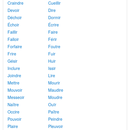
Craindre
Cueillir
Devoir
Dire
Déchoir
Dormir
Échoir
Écrire
Faillir
Faire
Falloir
Férir
Forfaire
Foutre
Frire
Fuir
Gésir
Huir
Inclure
Issir
Joindre
Lire
Mettre
Mourir
Mouvoir
Maudire
Messeoir
Moudre
Naître
Ouïr
Occire
Paître
Pouvoir
Peindre
Plaire
Pleuvoir