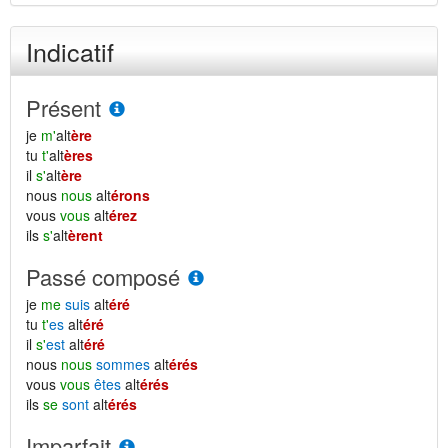
Indicatif
Présent
je
m'
alt
ère
tu
t'
alt
ères
il
s'
alt
ère
nous
nous
alt
érons
vous
vous
alt
érez
ils
s'
alt
èrent
Passé composé
je
me
suis
alt
éré
tu
t'
es
alt
éré
il
s'
est
alt
éré
nous
nous
sommes
alt
érés
vous
vous
êtes
alt
érés
ils
se
sont
alt
érés
Imparfait