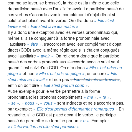
comme se laver, se brosser), la règle est la même que celle
du participe passé avec l'auxiliaire avoir. Le participe passé de
ces verbes s'accorde avec le complément d'objet direct si
celui-ci est placé avant le verbe. On dira donc
« Elle s'est
lavée »
et
« Elle s'est lavé les mains »
.
Il y a donc une exception avec les verbes pronominaux qui,
même s'ils se conjuguent à la forme pronominale avec
l'auxiliaire
« être »
, s'accordent avec leur complément d'objet
direct (COD) avec la même rêgle que s'ils étaient conjugués
avec l'auxiliaire
« avoir »
. On retiendra donc que le participe
passé des verbes pronominaux s'accorde avec le sujet sauf
quand il est suivi d'un COD. On dira donc
« Elle s'est prise au
piège »
et non
« Elle s'est pris au piège »
, ou encore
« Elle
s'est mise au travail »
et non pas
« Elle s'est mis au travail »
,
enfin on doit dire
« Elle s'est pris un coup »
.
Autre exemple pour le verbe permettre à la forme
pronominale: les pronoms compléments
« me »
,
« te »
,
« se »
,
« nous »
,
« vous »
sont indirects et ne s'accordent pas,
par exemple:
« Elle s'est permis d'étonnantes remarques »
En
revanche, si le COD est placé devant le verbe, le participe
passé de permettre se termine par un
« e »
. Exemple:
« L'intervention qu'elle s'est permise »