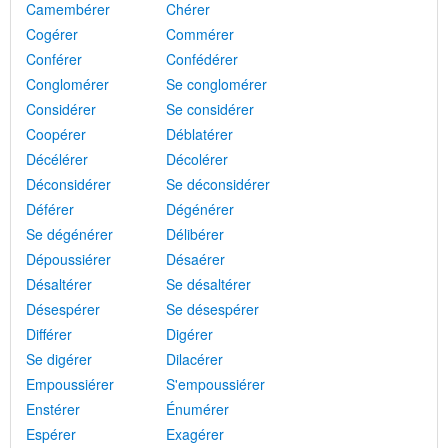
Camembérer
Chérer
Cogérer
Commérer
Conférer
Confédérer
Conglomérer
Se conglomérer
Considérer
Se considérer
Coopérer
Déblatérer
Décélérer
Décolérer
Déconsidérer
Se déconsidérer
Déférer
Dégénérer
Se dégénérer
Délibérer
Dépoussiérer
Désaérer
Désaltérer
Se désaltérer
Désespérer
Se désespérer
Différer
Digérer
Se digérer
Dilacérer
Empoussiérer
S'empoussiérer
Enstérer
Énumérer
Espérer
Exagérer