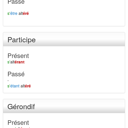
Passé
s'
être
alt
éré
Participe
Présent
s'
alt
érant
Passé
-
s'
étant
alt
éré
Gérondif
Présent