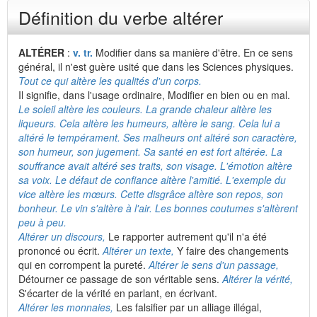
Définition du verbe altérer
ALTÉRER
:
v. tr.
Modifier dans sa manière d'être. En ce sens
général, il n'est guère usité que dans les Sciences physiques.
Tout ce qui altère les qualités d'un corps.
Il signifie, dans l'usage ordinaire, Modifier en bien ou en mal.
Le soleil altère les couleurs.
La grande chaleur altère les
liqueurs. Cela altère les humeurs, altère le sang. Cela lui a
altéré le tempérament. Ses malheurs ont altéré son caractère,
son humeur, son jugement. Sa santé en est fort altérée. La
souffrance avait altéré ses traits, son visage. L'émotion altère
sa voix. Le défaut de confiance altère l'amitié. L'exemple du
vice altère les mœurs. Cette disgrâce altère son repos, son
bonheur. Le vin s'altère à l'air. Les bonnes coutumes s'altèrent
peu à peu.
Altérer un discours,
Le rapporter autrement qu'il n'a été
prononcé ou écrit.
Altérer un texte,
Y faire des changements
qui en corrompent la pureté.
Altérer le sens d'un passage,
Détourner ce passage de son véritable sens.
Altérer la vérité,
S'écarter de la vérité en parlant, en écrivant.
Altérer les monnaies,
Les falsifier par un alliage illégal,