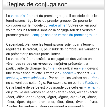
Règles de conjugaison
Le
verbe s'altérer
est du premier groupe. Il possède donc les
terminaisons régulières du premier groupe. On pourra le
conjuguer sur le modèle du
verbe aimer
. Suivez ce lien pour
voir toutes les terminaisons de la conjugaison des verbes du
premier groupe :
conjugaison des verbes du premier groupe
.
Cependant, bien que les terminaisons soient parfaitement
régulières, le radical, lui, peut subir de nombreuses variations
ou présenter plusieurs particularités.
Le verbe s'altérer possède la conjugaison des verbes en :
-érer
. Les verbes en
-é-consonne(s)-er
présentent la
particularité de changer leur
« é »
du radical en
« è »
devant
une terminaison muette. Exemple :
« sécher »
donnera
« il
sèche »
,
« nous séchons »
. Par contre, les verbes en
« -éer »
ne suivent pas cette règle. Par exemple, on écrit :
« il crée »
.
Cette famille de verbe est plus grande que celle en
« -e-
-er »
:
on y trouve des verbes en -éber, -ébrer, -écer, -écher, -écrer,
-éder, -éfler, -éger, -égner, -égrer, -éguer, -éjer, -éler, -émer,
-éner, -éper, -équer, -érer, -éser, -éter, -étrer, -éver, et -évrer.
A noter: les verbes en éger possèdent également la