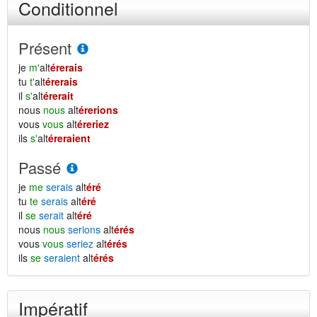
Conditionnel
Présent
je
m'
alt
érerais
tu
t'
alt
érerais
il
s'
alt
érerait
nous
nous
alt
érerions
vous
vous
alt
éreriez
ils
s'
alt
éreraient
Passé
je
me
serais
alt
éré
tu
te
serais
alt
éré
il
se
serait
alt
éré
nous
nous
serions
alt
érés
vous
vous
seriez
alt
érés
ils
se
seraient
alt
érés
Impératif