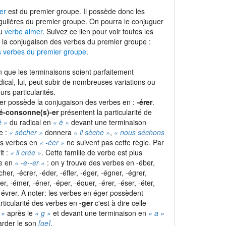
er
est du premier groupe. Il possède donc les
gulières du premier groupe. On pourra le conjuguer
du
verbe aimer
. Suivez ce lien pour voir toutes les
 la conjugaison des verbes du premier groupe :
s verbes du premier groupe
.
 que les terminaisons soient parfaitement
adical, lui, peut subir de nombreuses variations ou
urs particularités.
er possède la conjugaison des verbes en :
-érer
.
é-consonne(s)-er
présentent la particularité de
é »
du radical en
« è »
devant une terminaison
e :
« sécher »
donnera
« il sèche »
,
« nous séchons
les verbes en
« -éer »
ne suivent pas cette règle. Par
it :
« il crée »
. Cette famille de verbe est plus
le en
« -e-
-er »
: on y trouve des verbes en -éber,
cher, -écrer, -éder, -éfler, -éger, -égner, -égrer,
ler, -émer, -éner, -éper, -équer, -érer, -éser, -éter,
t -évrer. A noter: les verbes en éger possèdent
rticularité des verbes en
-ger
c'est à dire celle
 »
après le
« g »
et devant une terminaison en
« a »
rder le son
[ge]
.