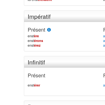
Impératif
Présent
enst
ère
a
enst
érons
a
enst
érez
a
Infinitif
Présent
enst
érer
a