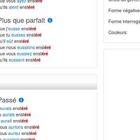
que vous
ayez
enst
éré
u'ils
aient
enst
éré
Forme négative
Plus que parfait
Forme interroga
ue j'
eusse
enst
éré
Couleurs:
ue tu
eusses
enst
éré
u'il
eût
enst
éré
que nous
eussions
enst
éré
que vous
eussiez
enst
éré
u'ils
eussent
enst
éré
Passé
aurais
enst
éré
tu
aurais
enst
éré
l
aurait
enst
éré
nous
aurions
enst
éré
vous
auriez
enst
éré
ls
auraient
enst
éré