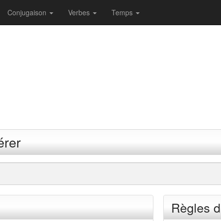
Conjugaison
Verbes
Temps
érer
Règles d