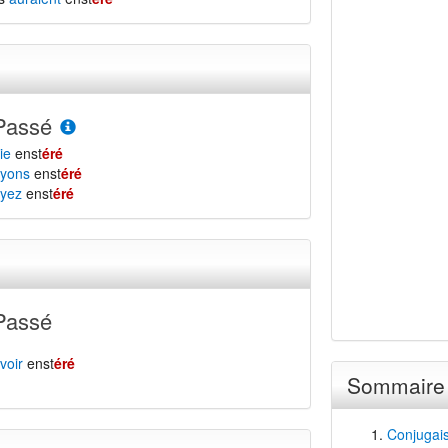
Passé
ie
enst
éré
yons
enst
éré
yez
enst
éré
Passé
voir
enst
éré
Sommaire
Conjugais