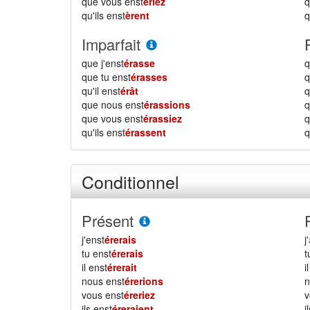
que vous enst
ériez
qu'ils enst
èrent
q
Imparfait
que j'enst
érasse
q
que tu enst
érasses
q
qu'il enst
érât
q
que nous enst
érassions
que vous enst
érassiez
qu'ils enst
érassent
q
Conditionnel
Présent
j'enst
érerais
j'
tu enst
érerais
il enst
érerait
i
nous enst
érerions
vous enst
éreriez
ils enst
éreraient
i