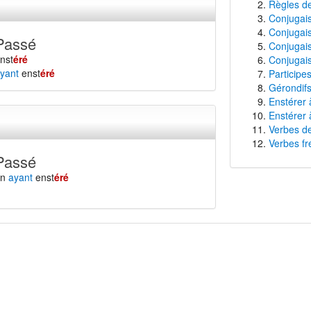
Règles de
Conjugaiso
Conjugais
Passé
Conjugais
nst
éré
Conjugais
yant
enst
éré
Participe
Gérondifs
Enstérer 
Enstérer 
Verbes de
Verbes fr
Passé
en
ayant
enst
éré