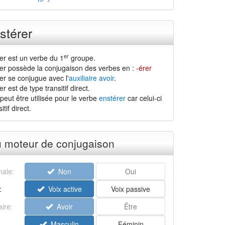
stérer
er
er est un verbe du 1
groupe.
er possède la conjugaison des verbes en :
-érer
er se conjugue avec l'
auxiliaire avoir
.
 est de type transitif direct.
peut être utilisée pour le verbe
enstérer
car celui-ci
tif direct.
u moteur de conjugaison
ale:
Non
Oui
:
Voix active
Voix passive
aire:
Avoir
Être
Masculin
Féminin