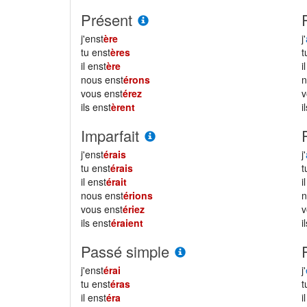
Présent
j'enst
ère
j'
tu enst
ères
il enst
ère
i
nous enst
érons
vous enst
érez
ils enst
èrent
i
Imparfait
j'enst
érais
j'
tu enst
érais
il enst
érait
i
nous enst
érions
vous enst
ériez
ils enst
éraient
i
Passé simple
j'enst
érai
j'
tu enst
éras
il enst
éra
i