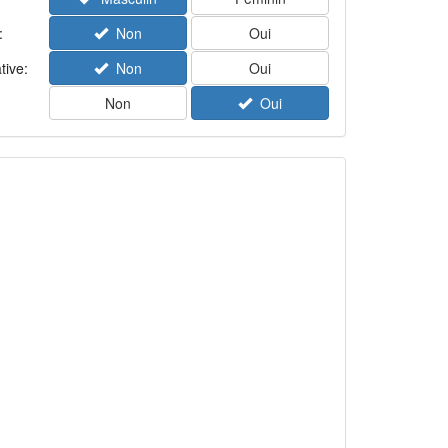
:
Non
Oui
tive:
Non
Oui
Non
Oui