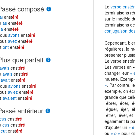
Le
verbe enstér
Passé composé
terminaisons ré
ai
enst
éré
sur le modèle 
tu
as
enst
éré
terminaisons de
l
a
enst
éré
conjugaison de
nous
avons
enst
éré
vous
avez
enst
éré
Cependant, bien
ls
ont
enst
éré
régulières, le r
présenter plusie
Plus que parfait
Le verbe enstér
Les verbes en
-
avais
enst
éré
changer leur
« 
tu
avais
enst
éré
muette. Exempl
l
avait
enst
éré
»
. Par contre, 
nous
avions
enst
éré
exemple, on écr
vous
aviez
enst
éré
grande que cel
ls
avaient
enst
éré
-ébrer, -écer, -é
Passé antérieur
-éguer, -éjer, -é
-étrer, -éver, e
eus
enst
éré
également la pa
tu
eus
enst
éré
d'ajouter un
« e
l
eut
enst
éré
ou
« o »
pour ga