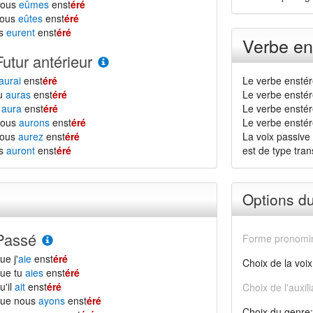
nous
eûmes
enst
éré
vous
eûtes
enst
éré
ls
eurent
enst
éré
Verbe en
Futur antérieur
aurai
enst
éré
Le verbe enstér
tu
auras
enst
éré
Le verbe enstér
l
aura
enst
éré
Le verbe enstér
nous
aurons
enst
éré
Le verbe enstérer
vous
aurez
enst
éré
La voix passive 
ls
auront
enst
éré
est de type transi
Options d
Passé
Forme pronomin
ue j'
aie
enst
éré
Choix de la voix
ue tu
aies
enst
éré
u'il
ait
enst
éré
Choix de l'auxili
que nous
ayons
enst
éré
Choix du genre: