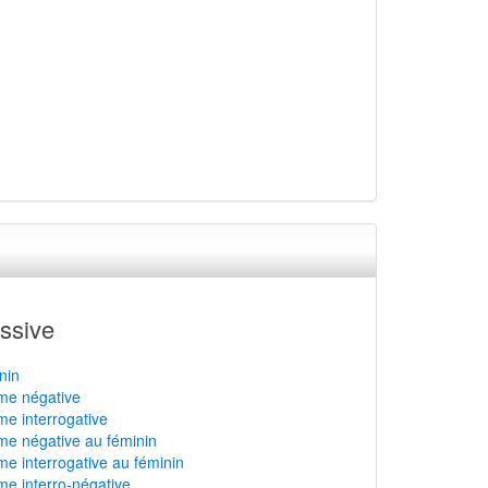
ssive
nin
rme négative
rme interrogative
rme négative au féminin
rme interrogative au féminin
rme interro-négative