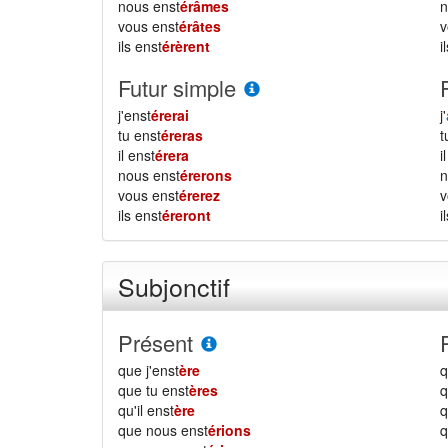
nous enst
érâmes
vous enst
érâtes
ils enst
érèrent
i
Futur simple
j'enst
érerai
j'
tu enst
éreras
il enst
érera
i
nous enst
érerons
vous enst
érerez
ils enst
éreront
i
Subjonctif
Présent
que j'enst
ère
q
que tu enst
ères
q
qu'il enst
ère
q
que nous enst
érions