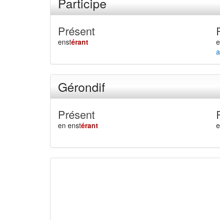
Participe
Présent
enst
érant
e
a
Gérondif
Présent
en enst
érant