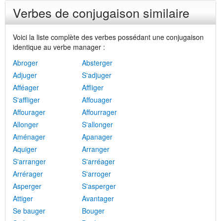
Verbes de conjugaison similaire
Voici la liste complète des verbes possédant une conjugaison
identique au verbe manager :
Abroger
Absterger
Adjuger
S'adjuger
Afféager
Affliger
S'affliger
Affouager
Affourager
Affourrager
Allonger
S'allonger
Aménager
Apanager
Aquiger
Arranger
S'arranger
S'arréager
Arrérager
S'arroger
Asperger
S'asperger
Attiger
Avantager
Se bauger
Bouger