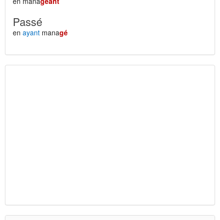
en mana
geant
Passé
en
ayant
mana
gé