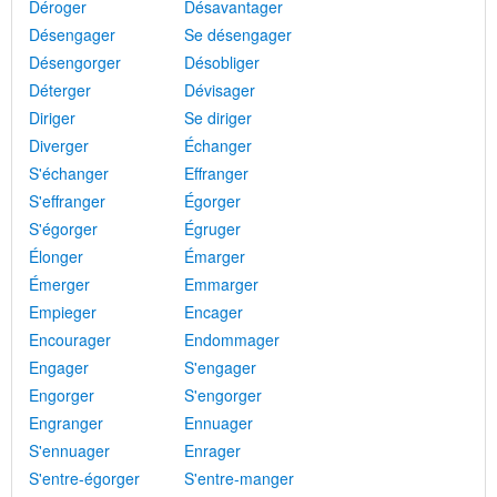
Déroger
Désavantager
Désengager
Se désengager
Désengorger
Désobliger
Déterger
Dévisager
Diriger
Se diriger
Diverger
Échanger
S'échanger
Effranger
S'effranger
Égorger
S'égorger
Égruger
Élonger
Émarger
Émerger
Emmarger
Empieger
Encager
Encourager
Endommager
Engager
S'engager
Engorger
S'engorger
Engranger
Ennuager
S'ennuager
Enrager
S'entre-égorger
S'entre-manger