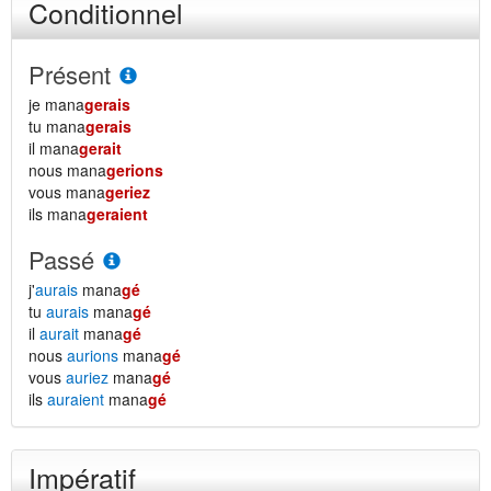
Conditionnel
Présent
je mana
gerais
tu mana
gerais
il mana
gerait
nous mana
gerions
vous mana
geriez
ils mana
geraient
Passé
j'
aurais
mana
gé
tu
aurais
mana
gé
il
aurait
mana
gé
nous
aurions
mana
gé
vous
auriez
mana
gé
ils
auraient
mana
gé
Impératif