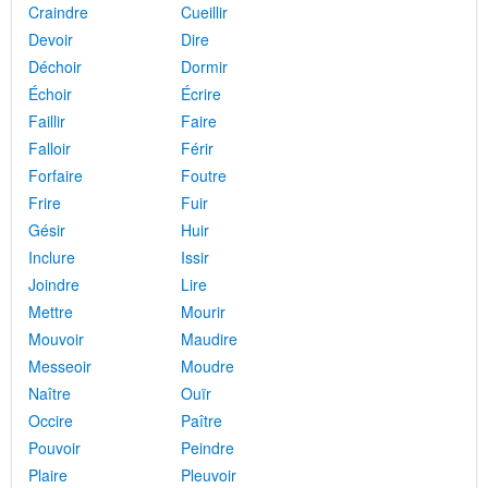
Craindre
Cueillir
Devoir
Dire
Déchoir
Dormir
Échoir
Écrire
Faillir
Faire
Falloir
Férir
Forfaire
Foutre
Frire
Fuir
Gésir
Huir
Inclure
Issir
Joindre
Lire
Mettre
Mourir
Mouvoir
Maudire
Messeoir
Moudre
Naître
Ouïr
Occire
Paître
Pouvoir
Peindre
Plaire
Pleuvoir