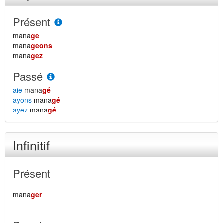
Présent
mana
ge
mana
geons
mana
gez
Passé
aie
mana
gé
ayons
mana
gé
ayez
mana
gé
Infinitif
Présent
mana
ger