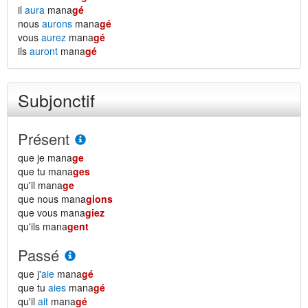
il
aura
mana
gé
nous
aurons
mana
gé
vous
aurez
mana
gé
ils
auront
mana
gé
Subjonctif
Présent
que je mana
ge
que tu mana
ges
qu'il mana
ge
que nous mana
gions
que vous mana
giez
qu'ils mana
gent
Passé
que j'
aie
mana
gé
que tu
aies
mana
gé
qu'il
ait
mana
gé