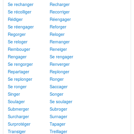
Se rechanger
Recharger
Se récolliger
Recorriger
Rédiger
Réengager
Se réengager
Reforger
Regorger
Reloger
Se reloger
Remanger
Rembouger
Reneiger
Rengager
Se rengager
Se rengorger
Renverger
Repartager
Replonger
Se replonger
Ronger
Se ronger
Saccager
Singer
Songer
Soulager
Se soulager
Submerger
Subroger
Surcharger
Surnager
Surprotéger
Tapager
Transiger
Treillager