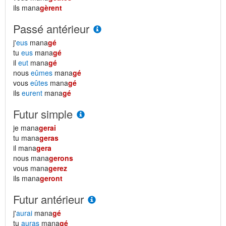
ils mana
gèrent
Passé antérieur
j'
eus
mana
gé
tu
eus
mana
gé
il
eut
mana
gé
nous
eûmes
mana
gé
vous
eûtes
mana
gé
ils
eurent
mana
gé
Futur simple
je mana
gerai
tu mana
geras
il mana
gera
nous mana
gerons
vous mana
gerez
ils mana
geront
Futur antérieur
j'
aurai
mana
gé
tu
auras
mana
gé