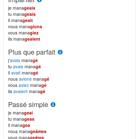
je mana
geais
tu mana
geais
il mana
geait
nous mana
gions
vous mana
giez
ils mana
geaient
Plus que parfait
j'
avais
mana
gé
tu
avais
mana
gé
il
avait
mana
gé
nous
avions
mana
gé
vous
aviez
mana
gé
ils
avaient
mana
gé
Passé simple
je mana
geai
tu mana
geas
il mana
gea
nous mana
geâmes
vous mana
geâtes