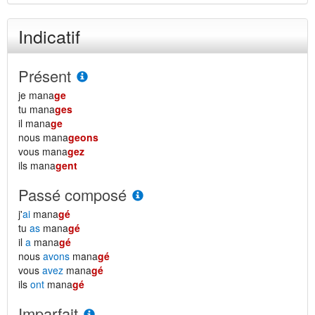
Indicatif
Présent
je mana
ge
tu mana
ges
il mana
ge
nous mana
geons
vous mana
gez
ils mana
gent
Passé composé
j'
ai
mana
gé
tu
as
mana
gé
il
a
mana
gé
nous
avons
mana
gé
vous
avez
mana
gé
ils
ont
mana
gé
Imparfait