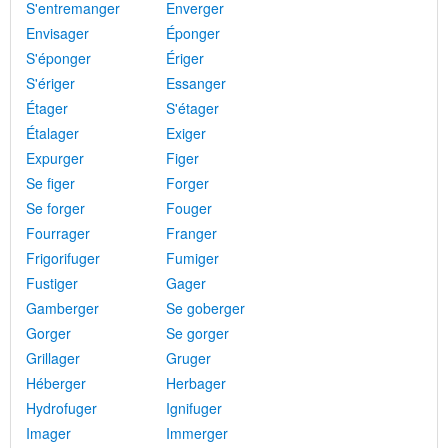
S'entremanger
Enverger
Envisager
Éponger
S'éponger
Ériger
S'ériger
Essanger
Étager
S'étager
Étalager
Exiger
Expurger
Figer
Se figer
Forger
Se forger
Fouger
Fourrager
Franger
Frigorifuger
Fumiger
Fustiger
Gager
Gamberger
Se goberger
Gorger
Se gorger
Grillager
Gruger
Héberger
Herbager
Hydrofuger
Ignifuger
Imager
Immerger