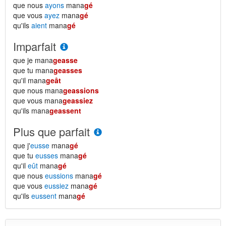
que nous
ayons
mana
gé
que vous
ayez
mana
gé
qu'ils
aient
mana
gé
Imparfait
que je mana
geasse
que tu mana
geasses
qu'il mana
geât
que nous mana
geassions
que vous mana
geassiez
qu'ils mana
geassent
Plus que parfait
que j'
eusse
mana
gé
que tu
eusses
mana
gé
qu'il
eût
mana
gé
que nous
eussions
mana
gé
que vous
eussiez
mana
gé
qu'ils
eussent
mana
gé