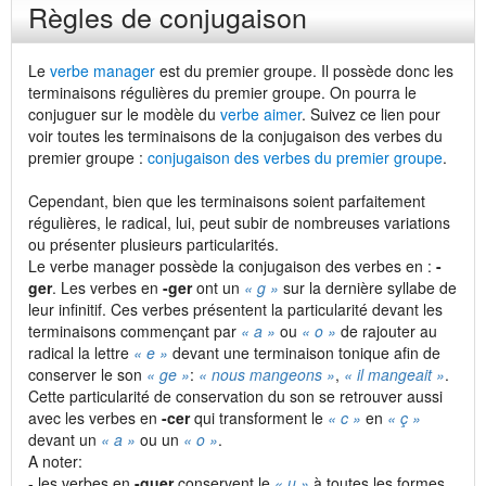
Règles de conjugaison
Le
verbe manager
est du premier groupe. Il possède donc les
terminaisons régulières du premier groupe. On pourra le
conjuguer sur le modèle du
verbe aimer
. Suivez ce lien pour
voir toutes les terminaisons de la conjugaison des verbes du
premier groupe :
conjugaison des verbes du premier groupe
.
Cependant, bien que les terminaisons soient parfaitement
régulières, le radical, lui, peut subir de nombreuses variations
ou présenter plusieurs particularités.
Le verbe manager possède la conjugaison des verbes en :
-
ger
. Les verbes en
-ger
ont un
« g »
sur la dernière syllabe de
leur infinitif. Ces verbes présentent la particularité devant les
terminaisons commençant par
« a »
ou
« o »
de rajouter au
radical la lettre
« e »
devant une terminaison tonique afin de
conserver le son
« ge »
:
« nous mangeons »
,
« il mangeait »
.
Cette particularité de conservation du son se retrouver aussi
avec les verbes en
-cer
qui transforment le
« c »
en
« ç »
devant un
« a »
ou un
« o »
.
A noter:
- les verbes en
-guer
conservent le
« u »
à toutes les formes