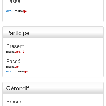
Passé
avoir
mana
gé
Participe
Présent
mana
geant
Passé
mana
gé
ayant
mana
gé
Gérondif
Présent