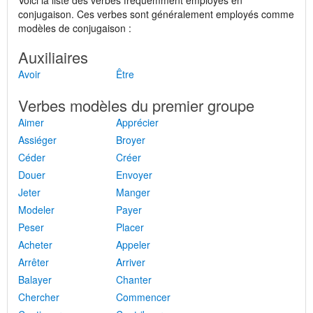
Voici la liste des verbes fréquemment employés en
conjugaison. Ces verbes sont généralement employés comme
modèles de conjugaison :
Auxiliaires
Avoir
Être
Verbes modèles du premier groupe
Aimer
Apprécier
Assiéger
Broyer
Céder
Créer
Douer
Envoyer
Jeter
Manger
Modeler
Payer
Peser
Placer
Acheter
Appeler
Arrêter
Arriver
Balayer
Chanter
Chercher
Commencer