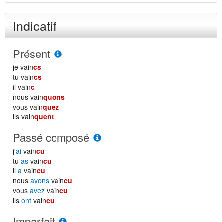
Indicatif
Présent
je vain
cs
tu vain
cs
il vain
c
nous vain
quons
vous vain
quez
ils vain
quent
Passé composé
j'
ai
vain
cu
tu
as
vain
cu
il
a
vain
cu
nous
avons
vain
cu
vous
avez
vain
cu
ils
ont
vain
cu
Imparfait