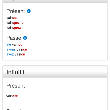
Présent
vain
cs
vain
quons
vain
quez
Passé
aie
vain
cu
ayons
vain
cu
ayez
vain
cu
Infinitif
Présent
vain
cre