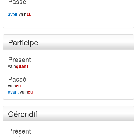
Passé
avoir
vain
cu
Participe
Présent
vain
quant
Passé
vain
cu
ayant
vain
cu
Gérondif
Présent