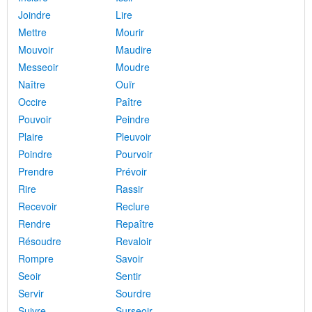
Joindre
Lire
Mettre
Mourir
Mouvoir
Maudire
Messeoir
Moudre
Naître
Ouïr
Occire
Paître
Pouvoir
Peindre
Plaire
Pleuvoir
Poindre
Pourvoir
Prendre
Prévoir
Rire
Rassir
Recevoir
Reclure
Rendre
Repaître
Résoudre
Revaloir
Rompre
Savoir
Seoir
Sentir
Servir
Sourdre
Suivre
Surseoir