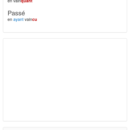
en vain
quant
Passé
en
ayant
vain
cu