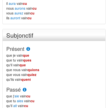
il
aura
vain
cu
nous
aurons
vain
cu
vous
aurez
vain
cu
ils
auront
vain
cu
Subjonctif
Présent
que je vain
que
que tu vain
ques
qu'il vain
que
que nous vain
quions
que vous vain
quiez
qu'ils vain
quent
Passé
que j'
aie
vain
cu
que tu
aies
vain
cu
qu'il
ait
vain
cu