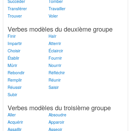
Succéder
Tomber
Transférer
Travailler
Trouver
Voler
Verbes modèles du deuxième groupe
Finir
Haïr
Impartir
Atterrir
Choisir
Éclaircir
Établir
Fournir
Mûrir
Nourrir
Rebondir
Réfléchir
Remplir
Réunir
Réussir
Saisir
Subir
Verbes modèles du troisième groupe
Aller
Absoudre
Acquérir
Apparoir
Assaillir
Asseoir