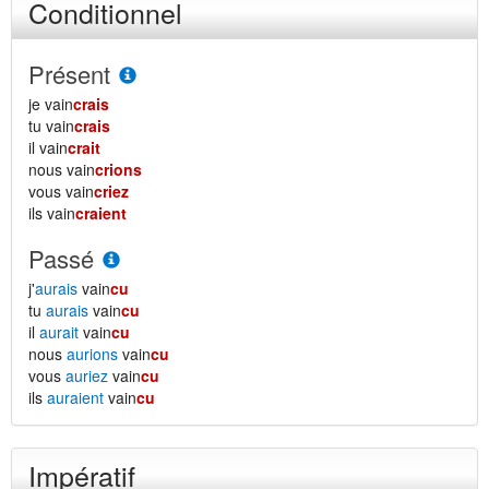
Conditionnel
Présent
je vain
crais
tu vain
crais
il vain
crait
nous vain
crions
vous vain
criez
ils vain
craient
Passé
j'
aurais
vain
cu
tu
aurais
vain
cu
il
aurait
vain
cu
nous
aurions
vain
cu
vous
auriez
vain
cu
ils
auraient
vain
cu
Impératif