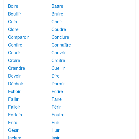
Boire
Battre
Bouillir
Bruire
Cuire
Choir
Clore
Coudre
Comparoir
Conclure
Confire
Connaître
Courir
Couvrir
Croire
Croître
Craindre
Cueillir
Devoir
Dire
Déchoir
Dormir
Échoir
Écrire
Faillir
Faire
Falloir
Férir
Forfaire
Foutre
Frire
Fuir
Gésir
Huir
Inclure
Issir