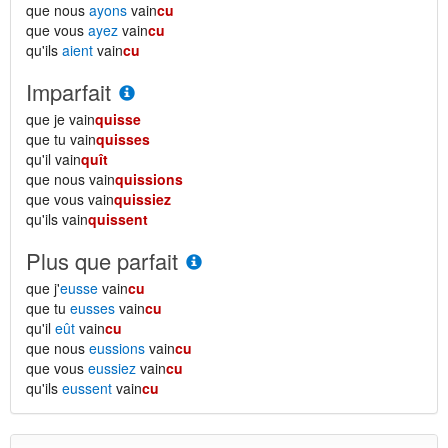
que nous
ayons
vain
cu
que vous
ayez
vain
cu
qu'ils
aient
vain
cu
Imparfait
que je vain
quisse
que tu vain
quisses
qu'il vain
quît
que nous vain
quissions
que vous vain
quissiez
qu'ils vain
quissent
Plus que parfait
que j'
eusse
vain
cu
que tu
eusses
vain
cu
qu'il
eût
vain
cu
que nous
eussions
vain
cu
que vous
eussiez
vain
cu
qu'ils
eussent
vain
cu