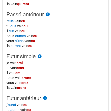
ils vain
quirent
Passé antérieur
j'
eus
vain
cu
tu
eus
vain
cu
il
eut
vain
cu
nous
eûmes
vain
cu
vous
eûtes
vain
cu
ils
eurent
vain
cu
Futur simple
je vain
crai
tu vain
cras
il vain
cra
nous vain
crons
vous vain
crez
ils vain
cront
Futur antérieur
j'
aurai
vain
cu
tu
auras
vain
cu