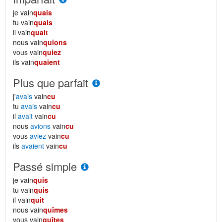
je vain
quais
tu vain
quais
il vain
quait
nous vain
quions
vous vain
quiez
ils vain
quaient
Plus que parfait
j'
avais
vain
cu
tu
avais
vain
cu
il
avait
vain
cu
nous
avions
vain
cu
vous
aviez
vain
cu
ils
avaient
vain
cu
Passé simple
je vain
quis
tu vain
quis
il vain
quit
nous vain
quîmes
vous vain
quîtes