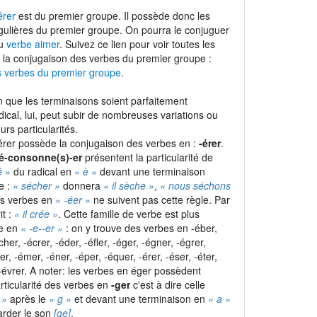
érer
est du premier groupe. Il possède donc les
gulières du premier groupe. On pourra le conjuguer
du
verbe aimer
. Suivez ce lien pour voir toutes les
 la conjugaison des verbes du premier groupe :
s verbes du premier groupe
.
 que les terminaisons soient parfaitement
adical, lui, peut subir de nombreuses variations ou
urs particularités.
rer possède la conjugaison des verbes en :
-érer
.
é-consonne(s)-er
présentent la particularité de
é »
du radical en
« è »
devant une terminaison
e :
« sécher »
donnera
« il sèche »
,
« nous séchons
les verbes en
« -éer »
ne suivent pas cette règle. Par
it :
« il crée »
. Cette famille de verbe est plus
le en
« -e-
-er »
: on y trouve des verbes en -éber,
cher, -écrer, -éder, -éfler, -éger, -égner, -égrer,
ler, -émer, -éner, -éper, -équer, -érer, -éser, -éter,
t -évrer. A noter: les verbes en éger possèdent
rticularité des verbes en
-ger
c'est à dire celle
 »
après le
« g »
et devant une terminaison en
« a »
rder le son
[ge]
.