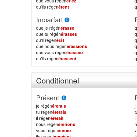
que vous régén
ériez
qu'ils régén
èrent
q
Imparfait
que je régén
érasse
q
que tu régén
érasses
q
qu'il régén
érât
q
que nous régén
érassions
que vous régén
érassiez
qu'ils régén
érassent
q
Conditionnel
Présent
je régén
érerais
j'
tu régén
érerais
il régén
érerait
i
nous régén
érerions
vous régén
éreriez
ils régén
éreraient
i