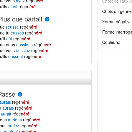
que vous
ayez
régén
éré
Choix de l'auxili
u'ils
aient
régén
éré
Choix du genre:
Plus que parfait
Forme négative
ue j'
eusse
régén
éré
Forme interroga
ue tu
eusses
régén
éré
u'il
eût
régén
éré
Couleurs:
que nous
eussions
régén
éré
que vous
eussiez
régén
éré
u'ils
eussent
régén
éré
Passé
aurais
régén
éré
tu
aurais
régén
éré
l
aurait
régén
éré
nous
aurions
régén
éré
vous
auriez
régén
éré
ls
auraient
régén
éré