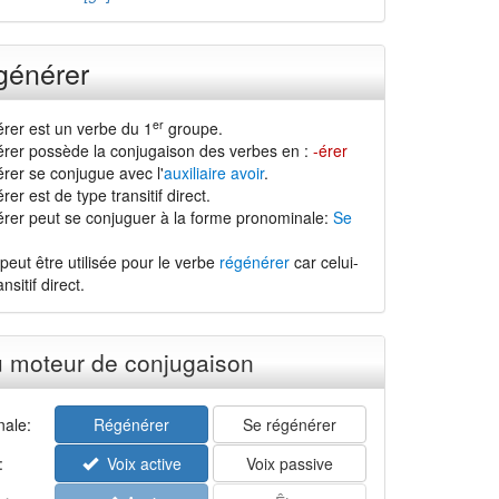
générer
er
rer est un verbe du 1
groupe.
rer possède la conjugaison des verbes en :
-érer
rer se conjugue avec l'
auxiliaire avoir
.
er est de type transitif direct.
rer peut se conjuguer à la forme pronominale:
Se
peut être utilisée pour le verbe
régénérer
car celui-
nsitif direct.
u moteur de conjugaison
ale:
Régénérer
Se régénérer
:
Voix active
Voix passive