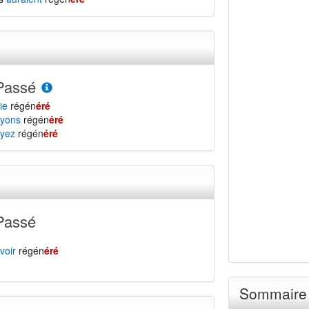
Passé
ie
régén
éré
yons
régén
éré
yez
régén
éré
Passé
voir
régén
éré
Sommaire