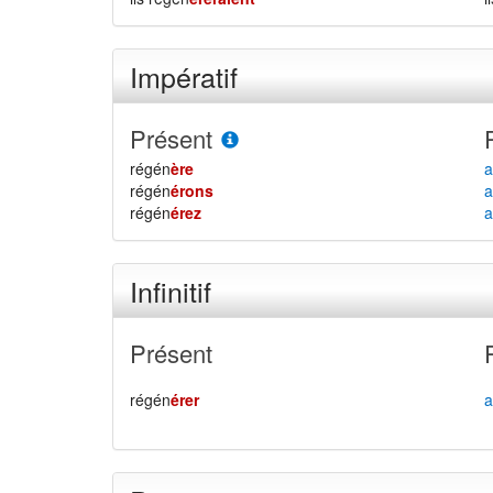
Impératif
Présent
régén
ère
a
régén
érons
a
régén
érez
a
Infinitif
Présent
régén
érer
a