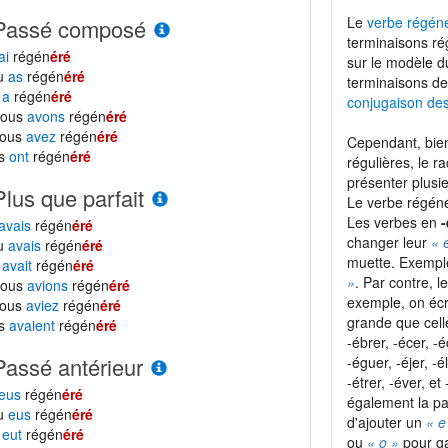
Le
verbe régén
Passé composé
terminaisons ré
ai
régén
éré
sur le modèle 
tu
as
régén
éré
terminaisons de
l
a
régén
éré
conjugaison de
nous
avons
régén
éré
vous
avez
régén
éré
Cependant, bien
ls
ont
régén
éré
régulières, le r
présenter plusie
Plus que parfait
Le verbe régéné
Les verbes en
-
avais
régén
éré
changer leur
« 
tu
avais
régén
éré
muette. Exempl
l
avait
régén
éré
»
. Par contre, 
nous
avions
régén
éré
exemple, on écr
vous
aviez
régén
éré
grande que cel
ls
avaient
régén
éré
-ébrer, -écer, -é
Passé antérieur
-éguer, -éjer, -é
-étrer, -éver, e
eus
régén
éré
également la pa
tu
eus
régén
éré
d'ajouter un
« e
l
eut
régén
éré
ou
« o »
pour ga