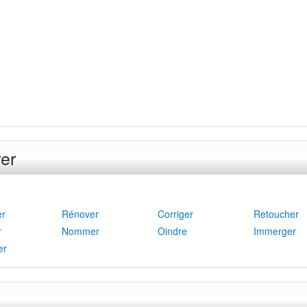
er
r
Rénover
Corriger
Retoucher
r
Nommer
Oindre
Immerger
er