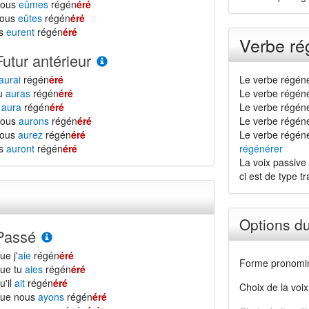
nous
eûmes
régén
éré
vous
eûtes
régén
éré
ls
eurent
régén
éré
Verbe ré
Futur antérieur
aurai
régén
éré
Le verbe régéné
tu
auras
régén
éré
Le verbe régéné
l
aura
régén
éré
Le verbe régéné
nous
aurons
régén
éré
Le verbe régénér
vous
aurez
régén
éré
Le verbe régéné
ls
auront
régén
éré
régénérer
La voix passive 
ci est de type tra
Options d
Passé
ue j'
aie
régén
éré
Forme pronomin
ue tu
aies
régén
éré
u'il
ait
régén
éré
Choix de la voix
que nous
ayons
régén
éré