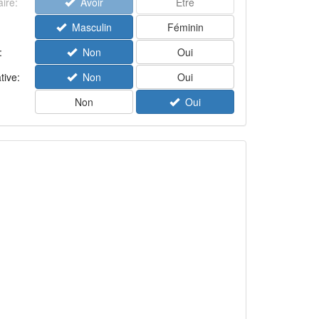
aire:
Avoir
Être
Masculin
Féminin
:
Non
Oui
tive:
Non
Oui
Non
Oui