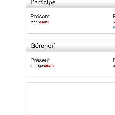
Participe
Présent
régén
érant
r
a
Gérondif
Présent
en régén
érant