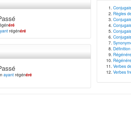
Conjugai
Règles de
Passé
Conjugais
égén
éré
Conjugais
yant
régén
éré
Conjugais
Conjugais
Synonyme
Définitio
Régénérer
Régénérer
Verbes de
Passé
Verbes fr
en
ayant
régén
éré