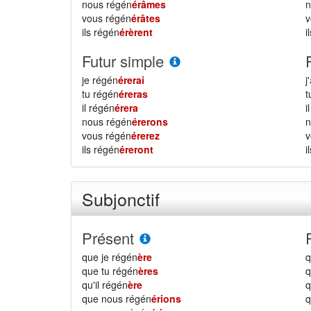
nous régén
érâmes
vous régén
érâtes
ils régén
érèrent
i
Futur simple
je régén
érerai
j'
tu régén
éreras
il régén
érera
i
nous régén
érerons
vous régén
érerez
ils régén
éreront
i
Subjonctif
Présent
que je régén
ère
q
que tu régén
ères
q
qu'il régén
ère
q
que nous régén
érions