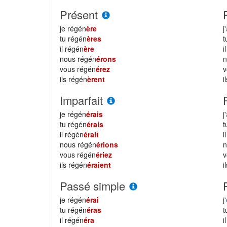
Présent
je régén
ère
j'
tu régén
ères
il régén
ère
i
nous régén
érons
vous régén
érez
ils régén
èrent
i
Imparfait
je régén
érais
j'
tu régén
érais
il régén
érait
i
nous régén
érions
vous régén
ériez
ils régén
éraient
i
Passé simple
je régén
érai
j'
tu régén
éras
il régén
éra
i