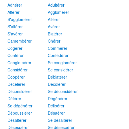
Adhérer
Adultérer
Afférer
Agglomérer
S'agglomérer
Altérer
S'altérer
Avérer
S'avérer
Blatérer
Camembérer
Chérer
Cogérer
Commérer
Conférer
Confédérer
Conglomérer
Se conglomérer
Considérer
Se considérer
Coopérer
Déblatérer
Décélérer
Décolérer
Déconsidérer
Se déconsidérer
Déférer
Dégénérer
Se dégénérer
Délibérer
Dépoussiérer
Désaérer
Désaltérer
Se désaltérer
Désespérer
Se désespérer