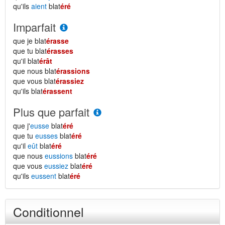
qu'ils
aient
blat
éré
Imparfait
que je blat
érasse
que tu blat
érasses
qu'il blat
érât
que nous blat
érassions
que vous blat
érassiez
qu'ils blat
érassent
Plus que parfait
que j'
eusse
blat
éré
que tu
eusses
blat
éré
qu'il
eût
blat
éré
que nous
eussions
blat
éré
que vous
eussiez
blat
éré
qu'ils
eussent
blat
éré
Conditionnel