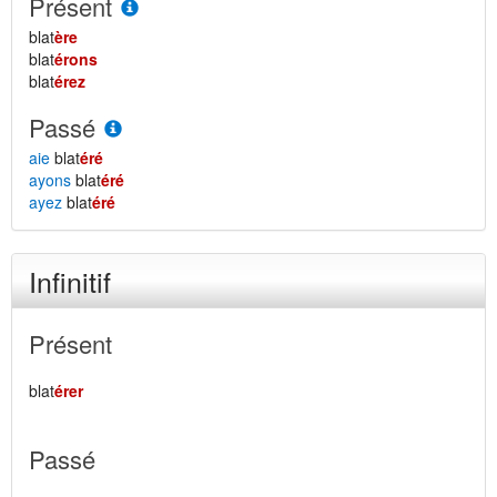
Présent
blat
ère
blat
érons
blat
érez
Passé
aie
blat
éré
ayons
blat
éré
ayez
blat
éré
Infinitif
Présent
blat
érer
Passé