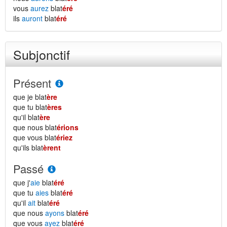
vous
aurez
blat
éré
ils
auront
blat
éré
Subjonctif
Présent
que je blat
ère
que tu blat
ères
qu'il blat
ère
que nous blat
érions
que vous blat
ériez
qu'ils blat
èrent
Passé
que j'
aie
blat
éré
que tu
aies
blat
éré
qu'il
ait
blat
éré
que nous
ayons
blat
éré
que vous
ayez
blat
éré