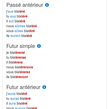
Passé antérieur
j'
eus
blat
éré
tu
eus
blat
éré
il
eut
blat
éré
nous
eûmes
blat
éré
vous
eûtes
blat
éré
ils
eurent
blat
éré
Futur simple
je blat
érerai
tu blat
éreras
il blat
érera
nous blat
érerons
vous blat
érerez
ils blat
éreront
Futur antérieur
j'
aurai
blat
éré
tu
auras
blat
éré
il
aura
blat
éré
nous
aurons
blat
éré