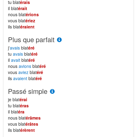
tu blat
érais
il blat
érait
nous blat
érions
vous blat
ériez
ils blat
éraient
Plus que parfait
j'
avais
blat
éré
tu
avais
blat
éré
il
avait
blat
éré
nous
avions
blat
éré
vous
aviez
blat
éré
ils
avaient
blat
éré
Passé simple
je blat
érai
tu blat
éras
il blat
éra
nous blat
érâmes
vous blat
érâtes
ils blat
érèrent