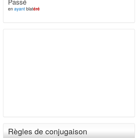
Passé
en
ayant
blat
éré
Règles de conjugaison