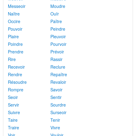
Messeoir
Moudre
Naître
Ouïr
Occire
Paître
Pouvoir
Peindre
Plaire
Pleuvoir
Poindre
Pourvoir
Prendre
Prévoir
Rire
Rassir
Recevoir
Reclure
Rendre
Repaître
Résoudre
Revaloir
Rompre
Savoir
Seoir
Sentir
Servir
Sourdre
Suivre
Surseoir
Taire
Tenir
Traire
Vivre
Voir
Vouloir