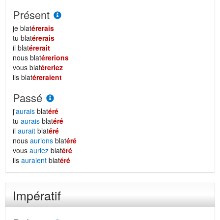
Présent
je blat
érerais
tu blat
érerais
il blat
érerait
nous blat
érerions
vous blat
éreriez
ils blat
éreraient
Passé
j'
aurais
blat
éré
tu
aurais
blat
éré
il
aurait
blat
éré
nous
aurions
blat
éré
vous
auriez
blat
éré
ils
auraient
blat
éré
Impératif