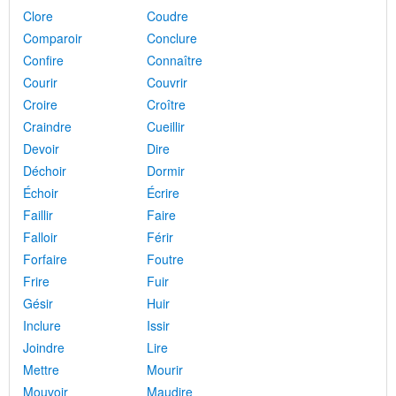
Clore
Coudre
Comparoir
Conclure
Confire
Connaître
Courir
Couvrir
Croire
Croître
Craindre
Cueillir
Devoir
Dire
Déchoir
Dormir
Échoir
Écrire
Faillir
Faire
Falloir
Férir
Forfaire
Foutre
Frire
Fuir
Gésir
Huir
Inclure
Issir
Joindre
Lire
Mettre
Mourir
Mouvoir
Maudire