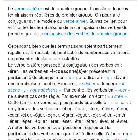
Le
verbe blatérer
est du premier groupe. Il possède donc les
terminaisons régulières du premier groupe. On pourra le
conjuguer sur le modèle du
verbe aimer
. Suivez ce lien pour
voir toutes les terminaisons de la conjugaison des verbes du
premier groupe :
conjugaison des verbes du premier groupe
.
Cependant, bien que les terminaisons soient parfaitement
régulières, le radical, lui, peut subir de nombreuses variations
ou présenter plusieurs particularités.
Le verbe blatérer possède la conjugaison des verbes en :
-érer
. Les verbes en
-é-consonne(s)-er
présentent la
particularité de changer leur
« é »
du radical en
« è »
devant
une terminaison muette. Exemple :
« sécher »
donnera
« il
sèche »
,
« nous séchons »
. Par contre, les verbes en
« -éer »
ne suivent pas cette règle. Par exemple, on écrit :
« il crée »
.
Cette famille de verbe est plus grande que celle en
« -e-
-er »
:
on y trouve des verbes en -éber, -ébrer, -écer, -écher, -écrer,
-éder, -éfler, -éger, -égner, -égrer, -éguer, -éjer, -éler, -émer,
-éner, -éper, -équer, -érer, -éser, -éter, -étrer, -éver, et -évrer.
A noter: les verbes en éger possèdent également la
particularité des verbes en
-ger
c'est à dire celle d'ajouter un
«
e »
après le
« g »
et devant une terminaison en
« a »
ou
« o »