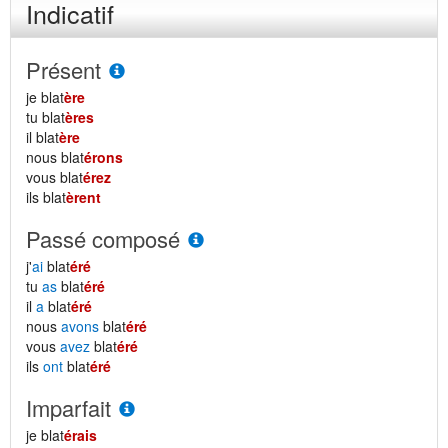
Indicatif
Présent
je blat
ère
tu blat
ères
il blat
ère
nous blat
érons
vous blat
érez
ils blat
èrent
Passé composé
j'
ai
blat
éré
tu
as
blat
éré
il
a
blat
éré
nous
avons
blat
éré
vous
avez
blat
éré
ils
ont
blat
éré
Imparfait
je blat
érais