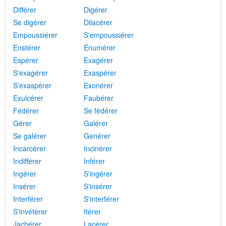
Différer
Digérer
Se digérer
Dilacérer
Empoussiérer
S'empoussiérer
Enstérer
Énumérer
Espérer
Exagérer
S'exagérer
Exaspérer
S'exaspérer
Exonérer
Exulcérer
Faubérer
Fédérer
Se fédérer
Gérer
Galérer
Se galérer
Genérer
Incarcérer
Incinérer
Indifférer
Inférer
Ingérer
S'ingérer
Insérer
S'insérer
Interférer
S'interférer
S'invétérer
Itérer
Jachérer
Lacérer