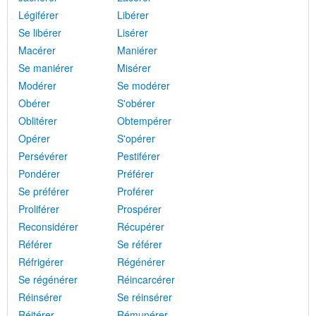
Légiférer
Libérer
Se libérer
Lisérer
Macérer
Maniérer
Se maniérer
Misérer
Modérer
Se modérer
Obérer
S'obérer
Oblitérer
Obtempérer
Opérer
S'opérer
Persévérer
Pestiférer
Pondérer
Préférer
Se préférer
Proférer
Proliférer
Prospérer
Reconsidérer
Récupérer
Référer
Se référer
Réfrigérer
Régénérer
Se régénérer
Réincarcérer
Réinsérer
Se réinsérer
Réitérer
Rémunérer