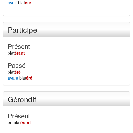
avoir
blat
éré
Participe
Présent
blat
érant
Passé
blat
éré
ayant
blat
éré
Gérondif
Présent
en blat
érant