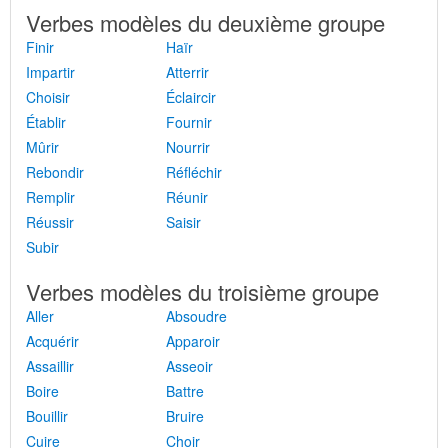
Verbes modèles du deuxième groupe
Finir
Haïr
Impartir
Atterrir
Choisir
Éclaircir
Établir
Fournir
Mûrir
Nourrir
Rebondir
Réfléchir
Remplir
Réunir
Réussir
Saisir
Subir
Verbes modèles du troisième groupe
Aller
Absoudre
Acquérir
Apparoir
Assaillir
Asseoir
Boire
Battre
Bouillir
Bruire
Cuire
Choir