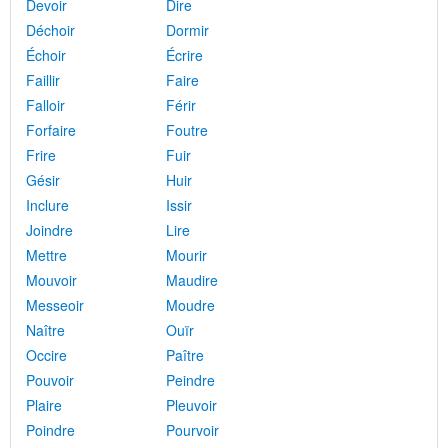
Devoir
Dire
Déchoir
Dormir
Échoir
Écrire
Faillir
Faire
Falloir
Férir
Forfaire
Foutre
Frire
Fuir
Gésir
Huir
Inclure
Issir
Joindre
Lire
Mettre
Mourir
Mouvoir
Maudire
Messeoir
Moudre
Naître
Ouïr
Occire
Paître
Pouvoir
Peindre
Plaire
Pleuvoir
Poindre
Pourvoir