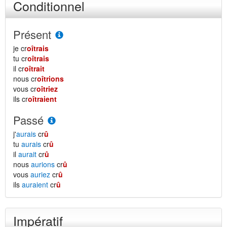
Conditionnel
Présent
je cr
oîtrais
tu cr
oîtrais
il cr
oîtrait
nous cr
oîtrions
vous cr
oîtriez
ils cr
oîtraient
Passé
j'
aurais
cr
û
tu
aurais
cr
û
il
aurait
cr
û
nous
aurions
cr
û
vous
auriez
cr
û
ils
auraient
cr
û
Impératif