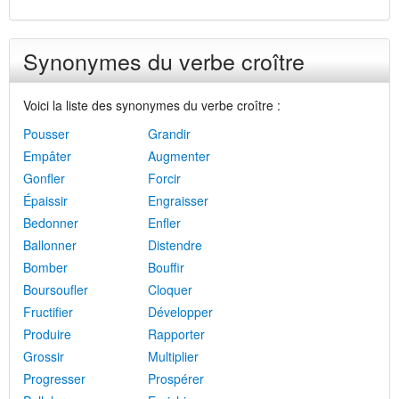
Synonymes du verbe croître
Voici la liste des synonymes du verbe croître :
Pousser
Grandir
Empâter
Augmenter
Gonfler
Forcir
Épaissir
Engraisser
Bedonner
Enfler
Ballonner
Distendre
Bomber
Bouffir
Boursoufler
Cloquer
Fructifier
Développer
Produire
Rapporter
Grossir
Multiplier
Progresser
Prospérer