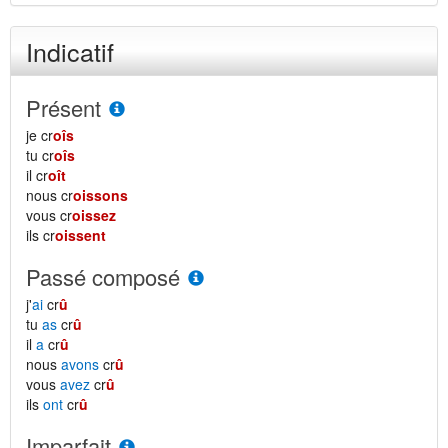
Indicatif
Présent
je cr
oîs
tu cr
oîs
il cr
oît
nous cr
oissons
vous cr
oissez
ils cr
oissent
Passé composé
j'
ai
cr
û
tu
as
cr
û
il
a
cr
û
nous
avons
cr
û
vous
avez
cr
û
ils
ont
cr
û
Imparfait