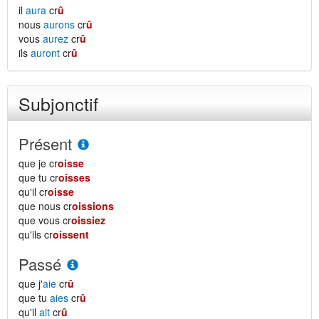
il
aura
cr
û
nous
aurons
cr
û
vous
aurez
cr
û
ils
auront
cr
û
Subjonctif
Présent
que je cr
oisse
que tu cr
oisses
qu'il cr
oisse
que nous cr
oissions
que vous cr
oissiez
qu'ils cr
oissent
Passé
que j'
aie
cr
û
que tu
aies
cr
û
qu'il
ait
cr
û