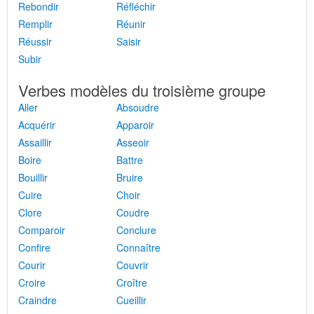
Rebondir
Réfléchir
Remplir
Réunir
Réussir
Saisir
Subir
Verbes modèles du troisième groupe
Aller
Absoudre
Acquérir
Apparoir
Assaillir
Asseoir
Boire
Battre
Bouillir
Bruire
Cuire
Choir
Clore
Coudre
Comparoir
Conclure
Confire
Connaître
Courir
Couvrir
Croire
Croître
Craindre
Cueillir