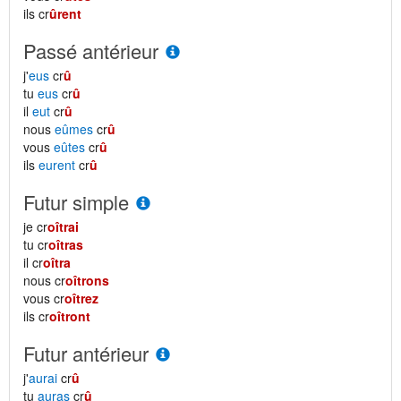
ils cr
ûrent
Passé antérieur
j'
eus
cr
û
tu
eus
cr
û
il
eut
cr
û
nous
eûmes
cr
û
vous
eûtes
cr
û
ils
eurent
cr
û
Futur simple
je cr
oîtrai
tu cr
oîtras
il cr
oîtra
nous cr
oîtrons
vous cr
oîtrez
ils cr
oîtront
Futur antérieur
j'
aurai
cr
û
tu
auras
cr
û