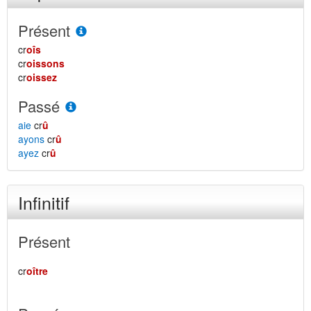
Présent
cr
oîs
cr
oissons
cr
oissez
Passé
aie
cr
û
ayons
cr
û
ayez
cr
û
Infinitif
Présent
cr
oître