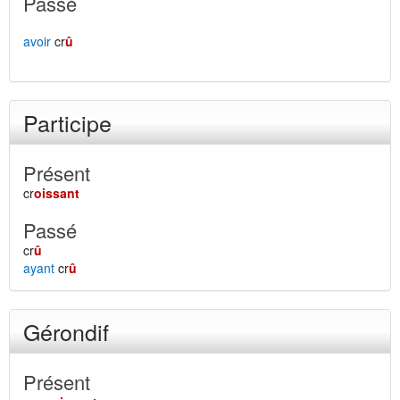
Passé
avoir
cr
û
Participe
Présent
cr
oissant
Passé
cr
û
ayant
cr
û
Gérondif
Présent