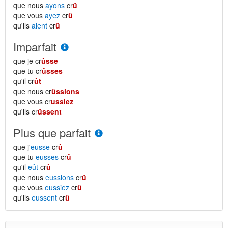
que nous
ayons
cr
û
que vous
ayez
cr
û
qu'ils
aient
cr
û
Imparfait
que je cr
ûsse
que tu cr
ûsses
qu'il cr
ût
que nous cr
ûssions
que vous cr
ussiez
qu'ils cr
ûssent
Plus que parfait
que j'
eusse
cr
û
que tu
eusses
cr
û
qu'il
eût
cr
û
que nous
eussions
cr
û
que vous
eussiez
cr
û
qu'ils
eussent
cr
û