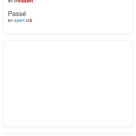
en cr
oissant
Passé
en
ayant
cr
û