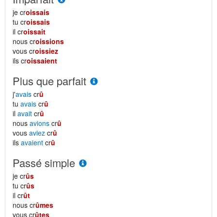
je cr
oissais
tu cr
oissais
il cr
oissait
nous cr
oissions
vous cr
oissiez
ils cr
oissaient
Plus que parfait
j'
avais
cr
û
tu
avais
cr
û
il
avait
cr
û
nous
avions
cr
û
vous
aviez
cr
û
ils
avaient
cr
û
Passé simple
je cr
ûs
tu cr
ûs
il cr
ût
nous cr
ûmes
vous cr
ûtes