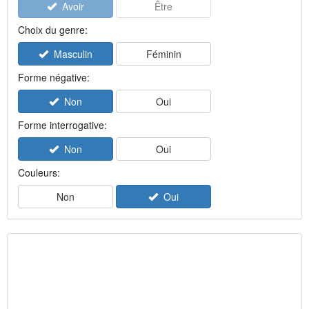
Avoir
Être
Choix du genre:
Masculin
Féminin
Forme négative:
Non
Oui
Forme interrogative:
Non
Oui
Couleurs:
Non
Oui