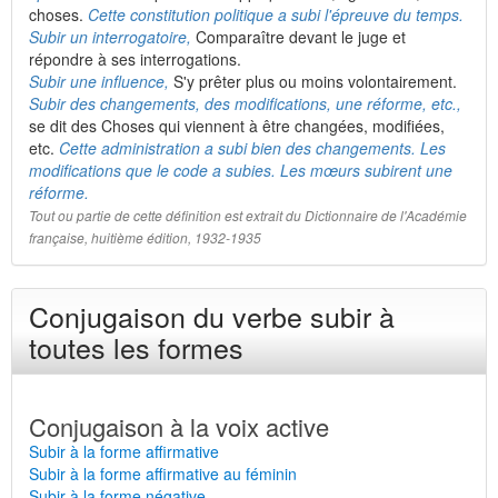
choses.
Cette constitution politique a subi l'épreuve du temps.
Subir un interrogatoire,
Comparaître devant le juge et
répondre à ses interrogations.
Subir une influence,
S'y prêter plus ou moins volontairement.
Subir des changements, des modifications, une réforme, etc.,
se dit des Choses qui viennent à être changées, modifiées,
etc.
Cette administration a subi bien des changements. Les
modifications que le code a subies. Les mœurs subirent une
réforme.
Tout ou partie de cette définition est extrait du Dictionnaire de l'Académie
française, huitième édition, 1932-1935
Conjugaison du verbe subir à
toutes les formes
Conjugaison à la voix active
Subir à la forme affirmative
Subir à la forme affirmative au féminin
Subir à la forme négative