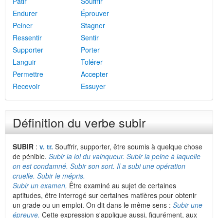
Pâtir
Souffrir
Endurer
Éprouver
Peiner
Stagner
Ressentir
Sentir
Supporter
Porter
Languir
Tolérer
Permettre
Accepter
Recevoir
Essuyer
Définition du verbe subir
SUBIR
:
v. tr.
Souffrir, supporter, être soumis à quelque chose
de pénible.
Subir la loi du vainqueur. Subir la peine à laquelle
on est condamné. Subir son sort. Il a subi une opération
cruelle. Subir le mépris.
Subir un examen,
Être examiné au sujet de certaines
aptitudes, être interrogé sur certaines matières pour obtenir
un grade ou un emploi. On dit dans le même sens :
Subir une
épreuve.
Cette expression s'applique aussi, figurément, aux