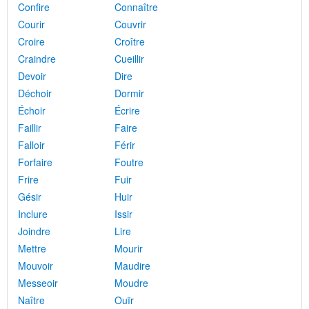
Confire
Connaître
Courir
Couvrir
Croire
Croître
Craindre
Cueillir
Devoir
Dire
Déchoir
Dormir
Échoir
Écrire
Faillir
Faire
Falloir
Férir
Forfaire
Foutre
Frire
Fuir
Gésir
Huir
Inclure
Issir
Joindre
Lire
Mettre
Mourir
Mouvoir
Maudire
Messeoir
Moudre
Naître
Ouïr