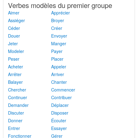
Verbes modèles du premier groupe
Aimer
Apprécier
Assiéger
Broyer
Céder
Créer
Douer
Envoyer
Jeter
Manger
Modeler
Payer
Peser
Placer
Acheter
Appeler
Arrêter
Arriver
Balayer
Chanter
Chercher
Commencer
Continuer
Contribuer
Demander
Déplacer
Discuter
Disposer
Donner
Écouter
Entrer
Essayer
Fonctionner
Gérer