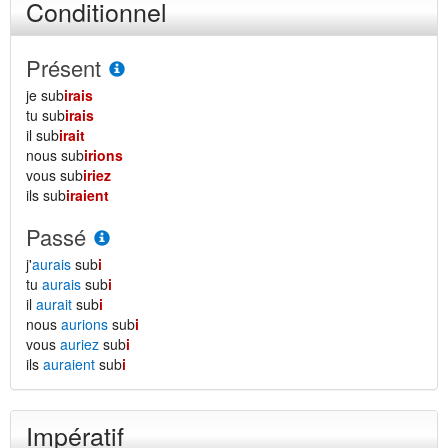
Conditionnel
Présent
je sub
irais
tu sub
irais
il sub
irait
nous sub
irions
vous sub
iriez
ils sub
iraient
Passé
j'
aurais
sub
i
tu
aurais
sub
i
il
aurait
sub
i
nous
aurions
sub
i
vous
auriez
sub
i
ils
auraient
sub
i
Impératif