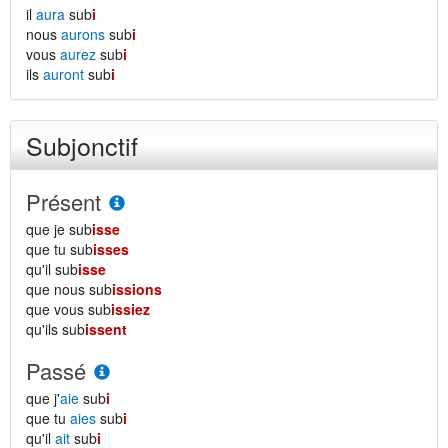
il
aura
sub
i
nous
aurons
sub
i
vous
aurez
sub
i
ils
auront
sub
i
Subjonctif
Présent
que je sub
isse
que tu sub
isses
qu'il sub
isse
que nous sub
issions
que vous sub
issiez
qu'ils sub
issent
Passé
que j'
aie
sub
i
que tu
aies
sub
i
qu'il
ait
sub
i