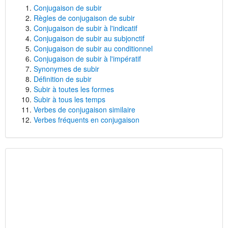
Conjugaison de subir
Règles de conjugaison de subir
Conjugaison de subir à l'indicatif
Conjugaison de subir au subjonctif
Conjugaison de subir au conditionnel
Conjugaison de subir à l'impératif
Synonymes de subir
Définition de subir
Subir à toutes les formes
Subir à tous les temps
Verbes de conjugaison similaire
Verbes fréquents en conjugaison