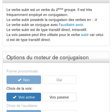
ème
Le verbe subir est un verbe du 2
groupe. Il est très
fréquemment employé en conjugaison.
Le verbe subir possède la conjugaison des verbes en :
-ir
Le verbe subir se conjugue avec l'
auxiliaire avoir
.
Le verbe subir est de type transitif direct, intransitif.
La voix passive peut être utilisée pour le verbe
subir
car celui-
ci est de type transitif direct.
Options du moteur de conjugaison
Forme pronominale:
Non
Oui
Choix de la voix:
Voix active
Voix passive
Choix de l'auxiliaire: