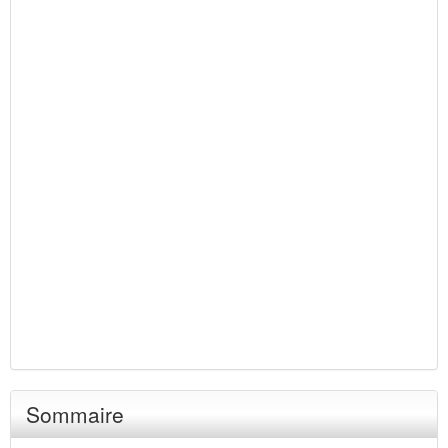
Sommaire