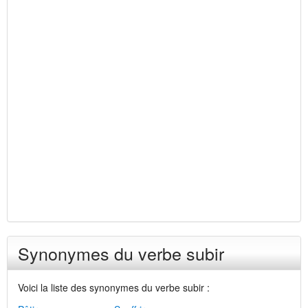
Synonymes du verbe subir
Voici la liste des synonymes du verbe subir :