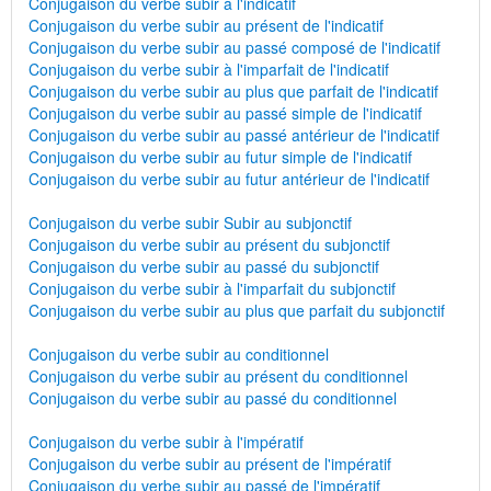
Conjugaison du verbe subir à l'indicatif
Conjugaison du verbe subir au présent de l'indicatif
Conjugaison du verbe subir au passé composé de l'indicatif
Conjugaison du verbe subir à l'imparfait de l'indicatif
Conjugaison du verbe subir au plus que parfait de l'indicatif
Conjugaison du verbe subir au passé simple de l'indicatif
Conjugaison du verbe subir au passé antérieur de l'indicatif
Conjugaison du verbe subir au futur simple de l'indicatif
Conjugaison du verbe subir au futur antérieur de l'indicatif
Conjugaison du verbe subir Subir au subjonctif
Conjugaison du verbe subir au présent du subjonctif
Conjugaison du verbe subir au passé du subjonctif
Conjugaison du verbe subir à l'imparfait du subjonctif
Conjugaison du verbe subir au plus que parfait du subjonctif
Conjugaison du verbe subir au conditionnel
Conjugaison du verbe subir au présent du conditionnel
Conjugaison du verbe subir au passé du conditionnel
Conjugaison du verbe subir à l'impératif
Conjugaison du verbe subir au présent de l'impératif
Conjugaison du verbe subir au passé de l'impératif