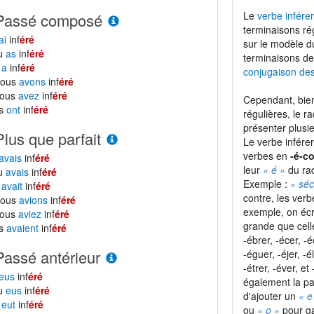
Le
verbe inférer
Passé composé
terminaisons ré
ai
inf
éré
sur le modèle 
tu
as
inf
éré
terminaisons de
l
a
inf
éré
conjugaison de
nous
avons
inf
éré
vous
avez
inf
éré
Cependant, bien
ls
ont
inf
éré
régulières, le r
présenter plusie
Plus que parfait
Le verbe infére
verbes en
-é-c
avais
inf
éré
leur
« é »
du ra
tu
avais
inf
éré
Exemple :
« séc
l
avait
inf
éré
contre, les ver
nous
avions
inf
éré
exemple, on écr
vous
aviez
inf
éré
grande que cel
ls
avaient
inf
éré
-ébrer, -écer, -é
Passé antérieur
-éguer, -éjer, -é
-étrer, -éver, e
eus
inf
éré
également la pa
tu
eus
inf
éré
d'ajouter un
« e
l
eut
inf
éré
ou
« o »
pour ga