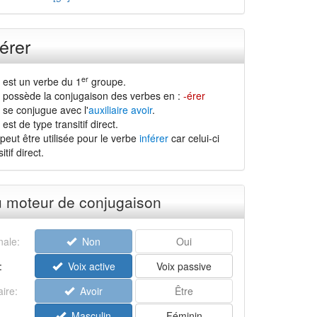
érer
er
r est un verbe du 1
groupe.
r possède la conjugaison des verbes en :
-érer
 se conjugue avec l'
auxiliaire avoir
.
est de type transitif direct.
peut être utilisée pour le verbe
inférer
car celui-ci
tif direct.
u moteur de conjugaison
ale:
Non
Oui
:
Voix active
Voix passive
aire:
Avoir
Être
Masculin
Féminin