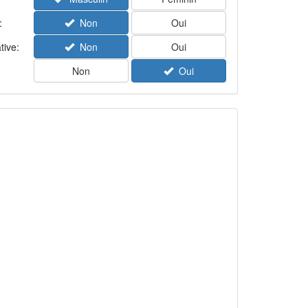
:
Non
Oui
tive:
Non
Oui
Non
Oui