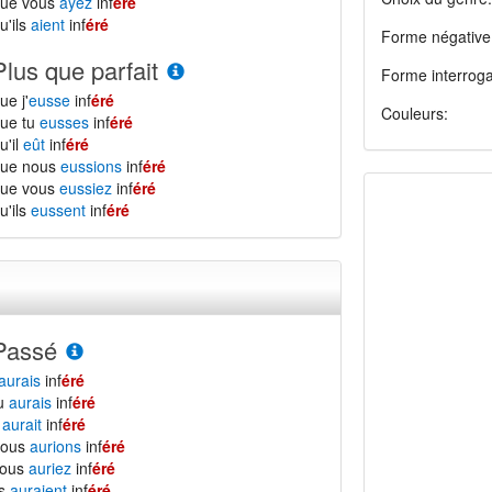
que vous
ayez
inf
éré
u'ils
aient
inf
éré
Forme négative
Plus que parfait
Forme interroga
ue j'
eusse
inf
éré
Couleurs:
ue tu
eusses
inf
éré
u'il
eût
inf
éré
que nous
eussions
inf
éré
que vous
eussiez
inf
éré
u'ils
eussent
inf
éré
Passé
aurais
inf
éré
tu
aurais
inf
éré
l
aurait
inf
éré
nous
aurions
inf
éré
vous
auriez
inf
éré
ls
auraient
inf
éré