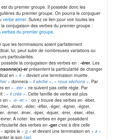
est du premier groupe. Il possède donc les
gulières du premier groupe. On pourra le conjuguer
du
verbe aimer
. Suivez ce lien pour voir toutes les
 la conjugaison des verbes du premier groupe :
s verbes du premier groupe
.
 que les terminaisons soient parfaitement
adical, lui, peut subir de nombreuses variations ou
urs particularités.
r possède la conjugaison des verbes en :
-érer
. Les
onsonne(s)-er
présentent la particularité de changer
dical en
« è »
devant une terminaison muette.
her »
donnera
« il sèche »
,
« nous séchons »
. Par
bes en
« -éer »
ne suivent pas cette règle. Par
it :
« il crée »
. Cette famille de verbe est plus
le en
« -e-
-er »
: on y trouve des verbes en -éber,
cher, -écrer, -éder, -éfler, -éger, -égner, -égrer,
ler, -émer, -éner, -éper, -équer, -érer, -éser, -éter,
t -évrer. A noter: les verbes en éger possèdent
rticularité des verbes en
-ger
c'est à dire celle
 »
après le
« g »
et devant une terminaison en
« a »
rder le son
[ge]
.