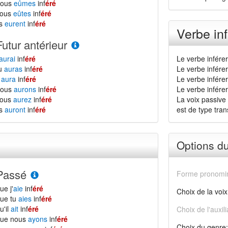
nous
eûmes
inf
éré
vous
eûtes
inf
éré
ls
eurent
inf
éré
Verbe inf
Futur antérieur
aurai
inf
éré
Le verbe infére
tu
auras
inf
éré
Le verbe infére
l
aura
inf
éré
Le verbe inférer
nous
aurons
inf
éré
Le verbe inférer 
vous
aurez
inf
éré
La voix passive 
ls
auront
inf
éré
est de type transi
Options d
Passé
Forme pronomin
ue j'
aie
inf
éré
Choix de la voix
ue tu
aies
inf
éré
u'il
ait
inf
éré
Choix de l'auxili
que nous
ayons
inf
éré
Choix du genre: