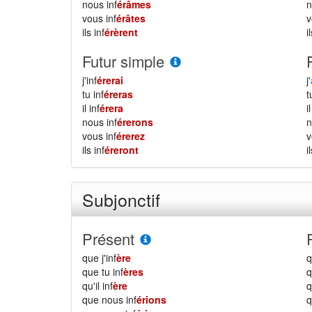
nous inf
érâmes
vous inf
érâtes
ils inf
érèrent
i
Futur simple
j'inf
érerai
j'
tu inf
éreras
il inf
érera
i
nous inf
érerons
vous inf
érerez
ils inf
éreront
i
Subjonctif
Présent
que j'inf
ère
q
que tu inf
ères
q
qu'il inf
ère
q
que nous inf
érions