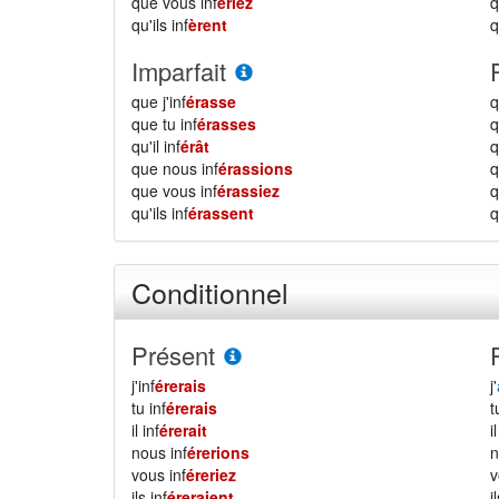
que vous inf
ériez
qu'ils inf
èrent
q
Imparfait
que j'inf
érasse
q
que tu inf
érasses
q
qu'il inf
érât
q
que nous inf
érassions
que vous inf
érassiez
qu'ils inf
érassent
q
Conditionnel
Présent
j'inf
érerais
j'
tu inf
érerais
il inf
érerait
i
nous inf
érerions
vous inf
éreriez
ils inf
éreraient
i