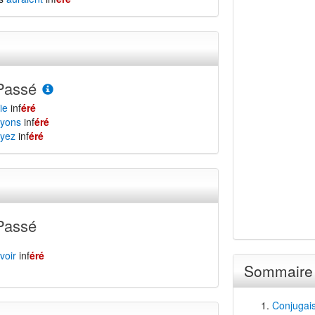
Passé
ie
inf
éré
yons
inf
éré
yez
inf
éré
Passé
voir
inf
éré
Sommaire
Conjugais