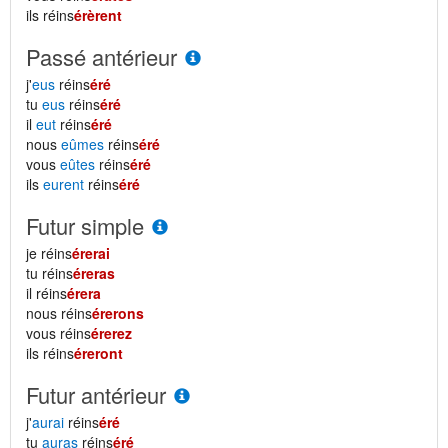
ils réins
érèrent
Passé antérieur
j'
eus
réins
éré
tu
eus
réins
éré
il
eut
réins
éré
nous
eûmes
réins
éré
vous
eûtes
réins
éré
ils
eurent
réins
éré
Futur simple
je réins
érerai
tu réins
éreras
il réins
érera
nous réins
érerons
vous réins
érerez
ils réins
éreront
Futur antérieur
j'
aurai
réins
éré
tu
auras
réins
éré