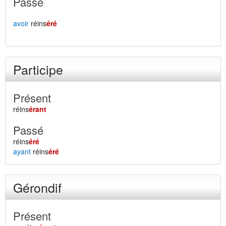
Passé
avoir
réins
éré
Participe
Présent
réins
érant
Passé
réins
éré
ayant
réins
éré
Gérondif
Présent