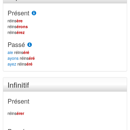
Présent
réins
ère
réins
érons
réins
érez
Passé
aie
réins
éré
ayons
réins
éré
ayez
réins
éré
Infinitif
Présent
réins
érer