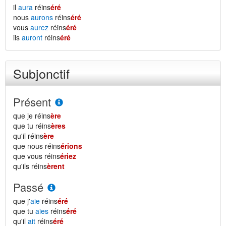
il
aura
réins
éré
nous
aurons
réins
éré
vous
aurez
réins
éré
ils
auront
réins
éré
Subjonctif
Présent
que je réins
ère
que tu réins
ères
qu'il réins
ère
que nous réins
érions
que vous réins
ériez
qu'ils réins
èrent
Passé
que j'
aie
réins
éré
que tu
aies
réins
éré
qu'il
ait
réins
éré