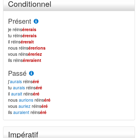
Conditionnel
Présent
je réins
érerais
tu réins
érerais
il réins
érerait
nous réins
érerions
vous réins
éreriez
ils réins
éreraient
Passé
j'
aurais
réins
éré
tu
aurais
réins
éré
il
aurait
réins
éré
nous
aurions
réins
éré
vous
auriez
réins
éré
ils
auraient
réins
éré
Impératif