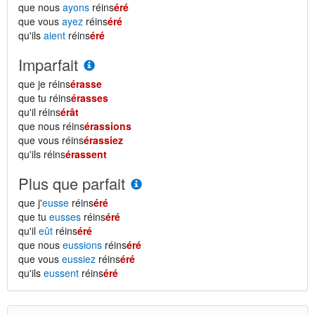
que nous
ayons
réins
éré
que vous
ayez
réins
éré
qu'ils
aient
réins
éré
Imparfait
que je réins
érasse
que tu réins
érasses
qu'il réins
érât
que nous réins
érassions
que vous réins
érassiez
qu'ils réins
érassent
Plus que parfait
que j'
eusse
réins
éré
que tu
eusses
réins
éré
qu'il
eût
réins
éré
que nous
eussions
réins
éré
que vous
eussiez
réins
éré
qu'ils
eussent
réins
éré