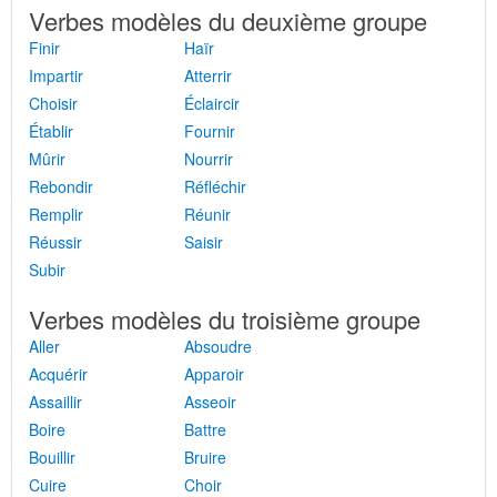
Verbes modèles du deuxième groupe
Finir
Haïr
Impartir
Atterrir
Choisir
Éclaircir
Établir
Fournir
Mûrir
Nourrir
Rebondir
Réfléchir
Remplir
Réunir
Réussir
Saisir
Subir
Verbes modèles du troisième groupe
Aller
Absoudre
Acquérir
Apparoir
Assaillir
Asseoir
Boire
Battre
Bouillir
Bruire
Cuire
Choir