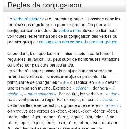
Règles de conjugaison
Le
verbe réinsérer
est du premier groupe. Il possède donc les
terminaisons régulières du premier groupe. On pourra le
conjuguer sur le modèle du
verbe aimer
. Suivez ce lien pour
voir toutes les terminaisons de la conjugaison des verbes du
premier groupe :
conjugaison des verbes du premier groupe
.
Cependant, bien que les terminaisons soient parfaitement
régulières, le radical, lui, peut subir de nombreuses variations
ou présenter plusieurs particularités.
Le verbe réinsérer possède la conjugaison des verbes en :
-érer
. Les verbes en
-é-consonne(s)-er
présentent la
particularité de changer leur
« é »
du radical en
« è »
devant
une terminaison muette. Exemple :
« sécher »
donnera
« il
sèche »
,
« nous séchons »
. Par contre, les verbes en
« -éer »
ne suivent pas cette règle. Par exemple, on écrit :
« il crée »
.
Cette famille de verbe est plus grande que celle en
« -e-
-er »
:
on y trouve des verbes en -éber, -ébrer, -écer, -écher, -écrer,
-éder, -éfler, -éger, -égner, -égrer, -éguer, -éjer, -éler, -émer,
-éner, -éper, -équer, -érer, -éser, -éter, -étrer, -éver, et -évrer.
A noter: les verbes en éger possèdent également la