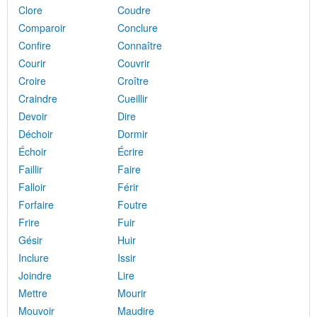
Clore
Coudre
Comparoir
Conclure
Confire
Connaître
Courir
Couvrir
Croire
Croître
Craindre
Cueillir
Devoir
Dire
Déchoir
Dormir
Échoir
Écrire
Faillir
Faire
Falloir
Férir
Forfaire
Foutre
Frire
Fuir
Gésir
Huir
Inclure
Issir
Joindre
Lire
Mettre
Mourir
Mouvoir
Maudire