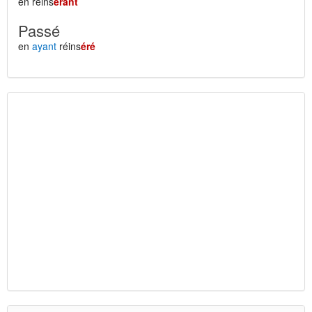
en réins
érant
Passé
en
ayant
réins
éré