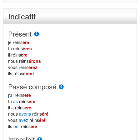
Indicatif
Présent
je réins
ère
tu réins
ères
il réins
ère
nous réins
érons
vous réins
érez
ils réins
èrent
Passé composé
j'
ai
réins
éré
tu
as
réins
éré
il
a
réins
éré
nous
avons
réins
éré
vous
avez
réins
éré
ils
ont
réins
éré
Imparfait