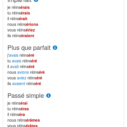
je réins
érais
tu réins
érais
il réins
érait
nous réins
érions
vous réins
ériez
ils réins
éraient
Plus que parfait
j'
avais
réins
éré
tu
avais
réins
éré
il
avait
réins
éré
nous
avions
réins
éré
vous
aviez
réins
éré
ils
avaient
réins
éré
Passé simple
je réins
érai
tu réins
éras
il réins
éra
nous réins
érâmes
vous réins
érâtes