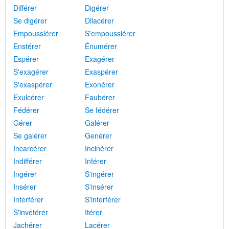
Différer
Digérer
Se digérer
Dilacérer
Empoussiérer
S'empoussiérer
Enstérer
Énumérer
Espérer
Exagérer
S'exagérer
Exaspérer
S'exaspérer
Exonérer
Exulcérer
Faubérer
Fédérer
Se fédérer
Gérer
Galérer
Se galérer
Genérer
Incarcérer
Incinérer
Indifférer
Inférer
Ingérer
S'ingérer
Insérer
S'insérer
Interférer
S'interférer
S'invétérer
Itérer
Jachérer
Lacérer