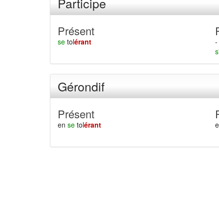
Participe
Présent
se
tol
érant
-
s
Gérondif
Présent
en
se
tol
érant