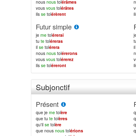
nous
nous
tol
érâmes
vous
vous
tol
érâtes
ils
se
tol
érèrent
i
Futur simple
je
me
tol
érerai
j
tu
te
tol
éreras
il
se
tol
érera
i
nous
nous
tol
érerons
vous
vous
tol
érerez
ils
se
tol
éreront
i
Subjonctif
Présent
que je
me
tol
ère
q
que tu
te
tol
ères
q
qu'il
se
tol
ère
q
que nous
nous
tol
érions