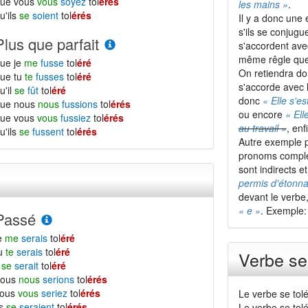
que vous
vous
soyez
tol
érés
les mains »
.
u'ils
se
soient
tol
érés
Il y a donc une
s'ils se conjugu
Plus que parfait
s'accordent ave
même rêgle que s
ue je
me
fusse
tol
éré
On retiendra do
ue tu
te
fusses
tol
éré
s'accorde avec l
u'il
se
fût
tol
éré
donc
« Elle s'es
que nous
nous
fussions
tol
érés
ou encore
« Ell
que vous
vous
fussiez
tol
érés
au travail »
, enf
u'ils
se
fussent
tol
érés
Autre exemple p
pronoms comp
sont indirects 
permis d'étonn
devant le verbe
« e »
. Exemple
Passé
e
me
serais
tol
éré
tu
te
serais
tol
éré
Verbe se 
l
se
serait
tol
éré
nous
nous
serions
tol
érés
vous
vous
seriez
tol
érés
Le verbe se tol
ls
se
seraient
tol
érés
Le verbe se tol