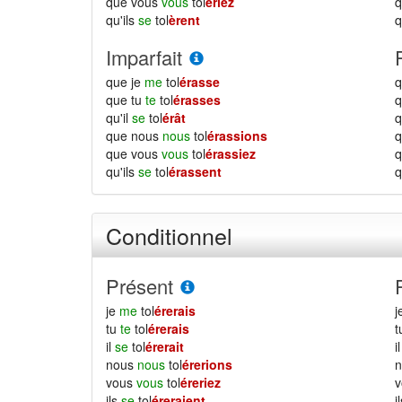
que vous
vous
tol
ériez
qu'ils
se
tol
èrent
q
Imparfait
que je
me
tol
érasse
q
que tu
te
tol
érasses
q
qu'il
se
tol
érât
q
que nous
nous
tol
érassions
que vous
vous
tol
érassiez
qu'ils
se
tol
érassent
q
Conditionnel
Présent
je
me
tol
érerais
j
tu
te
tol
érerais
il
se
tol
érerait
i
nous
nous
tol
érerions
vous
vous
tol
éreriez
ils
se
tol
éreraient
i