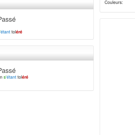
Couleurs:
Passé
'
étant
tol
éré
Passé
en
s'
étant
tol
éré