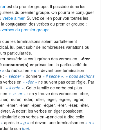
rer
est du premier groupe. Il possède donc les
gulières du premier groupe. On pourra le conjuguer
du
verbe aimer
. Suivez ce lien pour voir toutes les
 la conjugaison des verbes du premier groupe :
s verbes du premier groupe
.
 que les terminaisons soient parfaitement
adical, lui, peut subir de nombreuses variations ou
urs particularités.
érer possède la conjugaison des verbes en :
-érer
.
é-consonne(s)-er
présentent la particularité de
é »
du radical en
« è »
devant une terminaison
e :
« sécher »
donnera
« il sèche »
,
« nous séchons
les verbes en
« -éer »
ne suivent pas cette règle. Par
it :
« il crée »
. Cette famille de verbe est plus
le en
« -e-
-er »
: on y trouve des verbes en -éber,
cher, -écrer, -éder, -éfler, -éger, -égner, -égrer,
ler, -émer, -éner, -éper, -équer, -érer, -éser, -éter,
t -évrer. A noter: les verbes en éger possèdent
rticularité des verbes en
-ger
c'est à dire celle
 »
après le
« g »
et devant une terminaison en
« a »
rder le son
[ge]
.