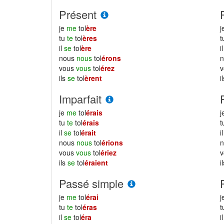
Présent
je
me
tol
ère
j
tu
te
tol
ères
il
se
tol
ère
i
nous
nous
tol
érons
vous
vous
tol
érez
ils
se
tol
èrent
i
Imparfait
je
me
tol
érais
j
tu
te
tol
érais
il
se
tol
érait
i
nous
nous
tol
érions
vous
vous
tol
ériez
ils
se
tol
éraient
i
Passé simple
je
me
tol
érai
j
tu
te
tol
éras
il
se
tol
éra
i