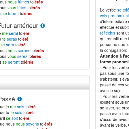
nous
nous
fûmes
tol
érés
vous
vous
fûtes
tol
érés
Le verbe
se tol
ls
se
furent
tol
érés
voix pronominal
d'intermédiaire 
Futur antérieur
effectue et subi
réfléchis
sont ut
e
me
serai
tol
éré
qui remplit une
tu
te
seras
tol
éré
personne que le 
l
se
sera
tol
éré
la conjugaison:
nous
nous
serons
tol
érés
Attention à l'a
vous
vous
serez
tol
érés
forme pronomi
ls
se
seront
tol
érés
- Pour les verb
pas sous une f
s'abstenir, s'éva
passé de ces ve
avec le sujet.
- Pour les verb
Passé
existent sous 
ue je
me
sois
tol
éré
se laver, se bro
ue tu
te
sois
tol
éré
passé avec l'aux
u'il
se
soit
tol
éré
s'accorde avec l
que nous
nous
soyons
tol
érés
avant le verbe.