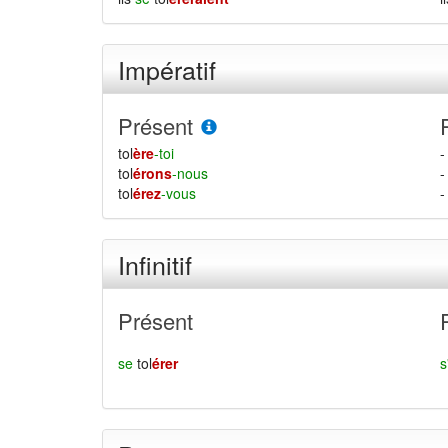
Impératif
Présent
tol
ère
-toi
-
tol
érons
-nous
-
tol
érez
-vous
-
Infinitif
Présent
se
tol
érer
s