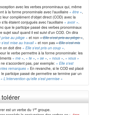
 exception avec les verbes pronominaux qui, même
ent à la forme pronominale avec l'auxiliaire
« être »
,
c leur complément d'objet direct (COD) avec la
'ils étaient conjugués avec l'auxiliaire
« avoir »
.
nc que le participe passé des verbes pronominaux
e sujet sauf quand il est suivi d'un COD. On dira
t prise au piège »
et non
« Elle s'est pris au piège »
,
e s'est mise au travail »
et non pas
« Elle s'est mis
in on doit dire
« Elle s'est pris un coup »
.
our le verbe permettre à la forme pronominale: les
léments
« me »
,
« te »
,
« se »
,
« nous »
,
« vous »
et ne s'accordent pas, par exemple:
« Elle s'est
antes remarques »
En revanche, si le COD est placé
, le participe passé de permettre se termine par un
:
« L'intervention qu'elle s'est permise »
tolérer
er
érer est un verbe du 1
groupe.
érer possède la conjugaison des verbes en :
-érer