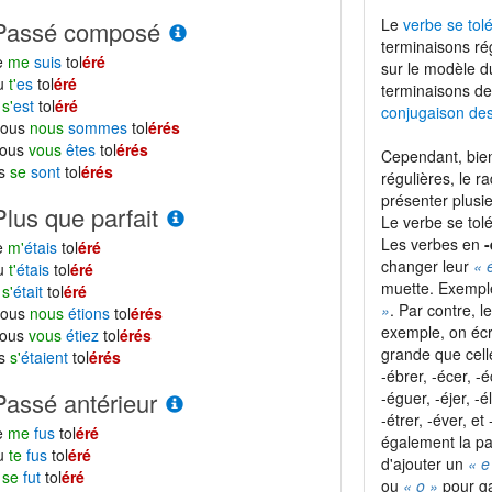
Le
verbe se tolé
Passé composé
terminaisons ré
e
me
suis
tol
éré
sur le modèle 
tu
t'
es
tol
éré
terminaisons de
l
s'
est
tol
éré
conjugaison de
nous
nous
sommes
tol
érés
vous
vous
êtes
tol
érés
Cependant, bien
ls
se
sont
tol
érés
régulières, le r
présenter plusie
Plus que parfait
Le verbe se tol
Les verbes en
-
e
m'
étais
tol
éré
changer leur
« 
tu
t'
étais
tol
éré
muette. Exempl
l
s'
était
tol
éré
»
. Par contre, 
nous
nous
étions
tol
érés
exemple, on écr
vous
vous
étiez
tol
érés
grande que cel
ls
s'
étaient
tol
érés
-ébrer, -écer, -é
Passé antérieur
-éguer, -éjer, -é
-étrer, -éver, e
e
me
fus
tol
éré
également la pa
tu
te
fus
tol
éré
d'ajouter un
« e
l
se
fut
tol
éré
ou
« o »
pour ga