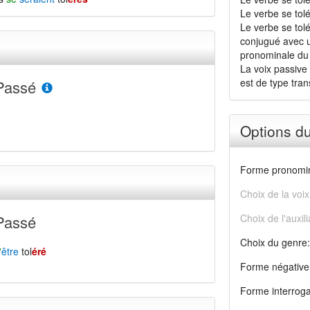
Le verbe se tolé
Le verbe se tolé
conjugué avec u
pronominale du
La voix passive 
est de type transi
Passé
Options d
Forme pronomin
Choix de la voix
Passé
Choix de l'auxili
Choix du genre:
'
être
tol
éré
Forme négative
Forme interroga