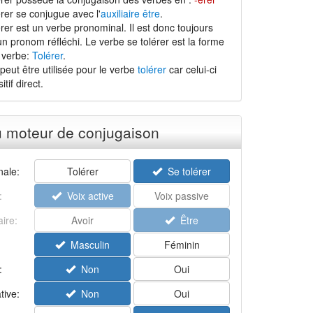
rer se conjugue avec l'
auxiliaire être
.
rer est un verbe pronominal. Il est donc toujours
n pronom réfléchi. Le verbe se tolérer est la forme
 verbe:
Tolérer
.
peut être utilisée pour le verbe
tolérer
car celui-ci
tif direct.
u moteur de conjugaison
ale:
Tolérer
Se tolérer
:
Voix active
Voix passive
aire:
Avoir
Être
Masculin
Féminin
:
Non
Oui
tive:
Non
Oui