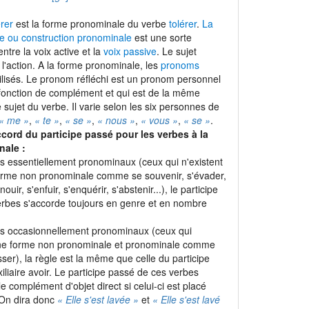
érer
est la forme pronominale du verbe
tolérer
.
La
e ou construction pronominale
est une sorte
entre la voix active et la
voix passive
. Le sujet
t l'action. A la forme pronominale, les
pronoms
ilisés. Le pronom réfléchi est un pronom personnel
 fonction de complément et qui est de la même
sujet du verbe. Il varie selon les six personnes de
« me »
,
« te »
,
« se »
,
« nous »
,
« vous »
,
« se »
.
ccord du participe passé pour les verbes à la
nale :
es essentiellement pronominaux (ceux qui n'existent
orme non pronominale comme se souvenir, s'évader,
nouir, s'enfuir, s'enquérir, s'abstenir...), le participe
rbes s'accorde toujours en genre et en nombre
es occasionnellement pronominaux (ceux qui
une forme non pronominale et pronominale comme
sser), la règle est la même que celle du participe
iliaire avoir. Le participe passé de ces verbes
e complément d'objet direct si celui-ci est placé
 On dira donc
« Elle s'est lavée »
et
« Elle s'est lavé