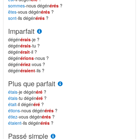
sommes
-nous dégén
érés
?
êtes
-vous dégén
érés
?
sont
-ils dégén
érés
?
Imparfait
dégén
érais
-je ?
dégén
érais
-tu ?
dégén
érait
-il ?
dégén
érions
-nous ?
dégén
ériez
-vous ?
dégén
éraient
-ils ?
Plus que parfait
étais
-je dégén
éré
?
étais
-tu dégén
éré
?
était
-il dégén
éré
?
étions
-nous dégén
érés
?
étiez
-vous dégén
érés
?
étaient
-ils dégén
érés
?
Passé simple