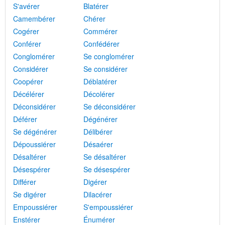
S'avérer
Blatérer
Camembérer
Chérer
Cogérer
Commérer
Conférer
Confédérer
Conglomérer
Se conglomérer
Considérer
Se considérer
Coopérer
Déblatérer
Décélérer
Décolérer
Déconsidérer
Se déconsidérer
Déférer
Dégénérer
Se dégénérer
Délibérer
Dépoussiérer
Désaérer
Désaltérer
Se désaltérer
Désespérer
Se désespérer
Différer
Digérer
Se digérer
Dilacérer
Empoussiérer
S'empoussiérer
Enstérer
Énumérer