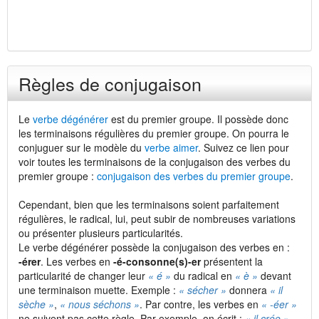
Règles de conjugaison
Le
verbe dégénérer
est du premier groupe. Il possède donc
les terminaisons régulières du premier groupe. On pourra le
conjuguer sur le modèle du
verbe aimer
. Suivez ce lien pour
voir toutes les terminaisons de la conjugaison des verbes du
premier groupe :
conjugaison des verbes du premier groupe
.
Cependant, bien que les terminaisons soient parfaitement
régulières, le radical, lui, peut subir de nombreuses variations
ou présenter plusieurs particularités.
Le verbe dégénérer possède la conjugaison des verbes en :
-érer
. Les verbes en
-é-consonne(s)-er
présentent la
particularité de changer leur
« é »
du radical en
« è »
devant
une terminaison muette. Exemple :
« sécher »
donnera
« il
sèche »
,
« nous séchons »
. Par contre, les verbes en
« -éer »
ne suivent pas cette règle. Par exemple, on écrit :
« il crée »
.