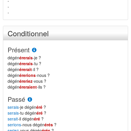
-
-
-
Conditionnel
Présent
dégén
érerais
-je ?
dégén
érerais
-tu ?
dégén
érerait
-il ?
dégén
érerions
-nous ?
dégén
éreriez
-vous ?
dégén
éreraient
-ils ?
Passé
serais
-je dégén
éré
?
serais
-tu dégén
éré
?
serait
-il dégén
éré
?
serions
-nous dégén
érés
?
seriez
-vous dégén
érés
?