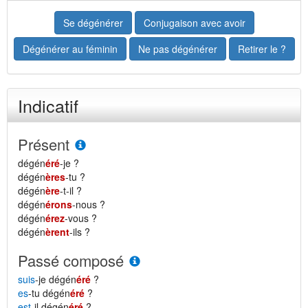
Se dégénérer
Conjugaison avec avoir
Dégénérer au féminin
Ne pas dégénérer
Retirer le ?
Indicatif
Présent
dégén
éré
-je ?
dégén
ères
-tu ?
dégén
ère
-t-il ?
dégén
érons
-nous ?
dégén
érez
-vous ?
dégén
èrent
-ils ?
Passé composé
suis
-je dégén
éré
?
es
-tu dégén
éré
?
est
-il dégén
éré
?