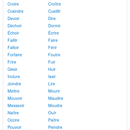
Croire
Croître
Craindre
Cueillir
Devoir
Dire
Déchoir
Dormir
Échoir
Écrire
Faillir
Faire
Falloir
Férir
Forfaire
Foutre
Frire
Fuir
Gésir
Huir
Inclure
Issir
Joindre
Lire
Mettre
Mourir
Mouvoir
Maudire
Messeoir
Moudre
Naître
Ouïr
Occire
Paître
Pouvoir
Peindre