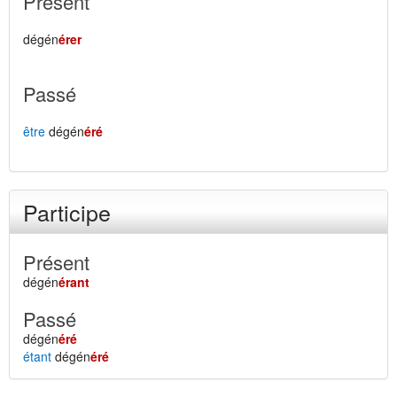
Présent
dégén
érer
Passé
être
dégén
éré
Participe
Présent
dégén
érant
Passé
dégén
éré
étant
dégén
éré