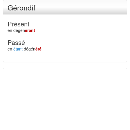
Gérondif
Présent
en dégén
érant
Passé
en
étant
dégén
éré