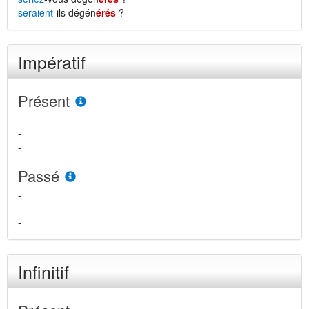
seraient
-ils dégén
érés
?
Impératif
Présent
-
-
-
Passé
-
-
-
Infinitif