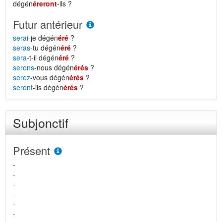
dégén
éreront
-ils ?
Futur antérieur
serai
-je dégén
éré
?
seras
-tu dégén
éré
?
sera
-t-il dégén
éré
?
serons
-nous dégén
érés
?
serez
-vous dégén
érés
?
seront
-ils dégén
érés
?
Subjonctif
Présent
-
-
-
-
-
-