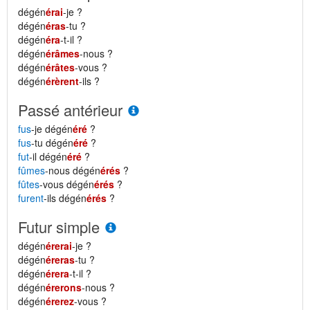
dégén
érai
-je ?
dégén
éras
-tu ?
dégén
éra
-t-il ?
dégén
érâmes
-nous ?
dégén
érâtes
-vous ?
dégén
érèrent
-ils ?
Passé antérieur
fus
-je dégén
éré
?
fus
-tu dégén
éré
?
fut
-il dégén
éré
?
fûmes
-nous dégén
érés
?
fûtes
-vous dégén
érés
?
furent
-ils dégén
érés
?
Futur simple
dégén
érerai
-je ?
dégén
éreras
-tu ?
dégén
érera
-t-il ?
dégén
érerons
-nous ?
dégén
érerez
-vous ?