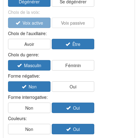
Dégénérer
Se dégénérer
Choix de la voix:
Voix active
Voix passive
Choix de l'auxiliaire:
Avoir
Être
Choix du genre:
Masculin
Féminin
Forme négative:
Non
Oui
Forme interrogative:
Non
Oui
Couleurs:
Non
Oui