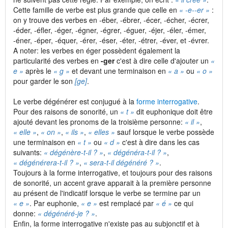
Cette famille de verbe est plus grande que celle en
« -e-
-er »
:
on y trouve des verbes en -éber, -ébrer, -écer, -écher, -écrer,
-éder, -éfler, -éger, -égner, -égrer, -éguer, -éjer, -éler, -émer,
-éner, -éper, -équer, -érer, -éser, -éter, -étrer, -éver, et -évrer.
A noter: les verbes en éger possèdent également la
particularité des verbes en
-ger
c'est à dire celle d'ajouter un
«
e »
après le
« g »
et devant une terminaison en
« a »
ou
« o »
pour garder le son
[ge]
.
Le verbe dégénérer est conjugué à la
forme interrogative
.
Pour des raisons de sonorité, un
« t »
dit euphonique doit être
ajouté devant les pronoms de la troisième personne:
« il »
,
« elle »
,
« on »
,
« ils »
,
« elles »
sauf lorsque le verbe possède
une terminaison en
« t »
ou
« d »
c'est à dire dans les cas
suivants:
« dégénère-t-il ? »
,
« dégénéra-t-il ? »
,
« dégénérera-t-il ? »
,
« sera-t-il dégénéré ? »
.
Toujours à la forme interrogative, et toujours pour des raisons
de sonorité, un accent grave apparait à la première personne
au présent de l'indicatif lorsque le verbe se termine par un
« e »
. Par euphonie,
« e »
est remplacé par
« é »
ce qui
donne:
« dégénéré-je ? »
.
Enfin, la forme interrogative n'existe pas au subjonctif et à