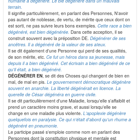
humaine a dégénéré. Le blé dégénère dans un mauvais
terrain.
Il signifie particulièrement, en parlant des Personnes, N'avoir
pas autant de noblesse, de vertu, de mérite que ceux dont on
est sorti, ne pas suivre leurs bons exemples.
Cette race a bien
dégénéré, est bien dégénérée.
Dans cette acception, il se
construit souvent avec la préposition DE.
Dégénérer de ses
ancêtres. Il a dégénéré de la valeur de ses aïeux.
Il se dit également d'une Personne qui perd de ses qualités,
de son mérite, etc.
Ce fut un héros dans sa jeunesse, mais
depuis il a bien dégénéré. Cet écrivain a bien dégénéré de ce
qu'il était, a bien dégénéré.
DÉGÉNÉRER EN
, se dit des Choses qui changent de bien en
mal, de mal en pis.
Le gouvernement démocratique dégénère
souvent en anarchie. La liberté dégénérait en licence. La
querelle de César dégénéra en guerre civile.
Il se dit particulièrement d'une Maladie, lorsqu'elle s'affaiblit et
prend un caractère moins grave, et aussi lorsqu'elle se
change en une maladie plus violente.
L'apoplexie dégénère
quelquefois en paralysie. Ce qui n'était d'abord qu'un rhume a
dégénéré en pneumonie.
Le participe passé s'emploie comme nom en parlant des
Personnes dont la constitution physique et mentale est