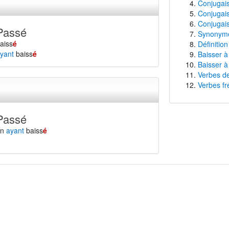
Conjugais
Conjugais
Conjugais
Passé
Synonyme
aiss
é
Définitio
yant
baiss
é
Baisser à
Baisser à
Verbes de
Verbes fr
Passé
en
ayant
baiss
é