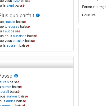
que vous
ayez
baiss
é
u'ils
aient
baiss
é
Forme interroga
Plus que parfait
Couleurs:
ue j'
eusse
baiss
é
ue tu
eusses
baiss
é
u'il
eût
baiss
é
que nous
eussions
baiss
é
que vous
eussiez
baiss
é
u'ils
eussent
baiss
é
Passé
aurais
baiss
é
tu
aurais
baiss
é
l
aurait
baiss
é
nous
aurions
baiss
é
vous
auriez
baiss
é
ls
auraient
baiss
é