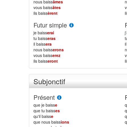
nous baiss
âmes
vous baiss
âtes
ils baiss
èrent
i
Futur simple
je baiss
erai
j'
tu baiss
eras
il baiss
era
i
nous baiss
erons
vous baiss
erez
ils baiss
eront
i
Subjonctif
Présent
que je baiss
e
q
que tu baiss
es
q
qu'il baiss
e
q
que nous baiss
ions