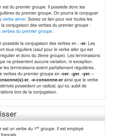
r
est du premier groupe. Il possède donc les
gulières du premier groupe. On pourra le conjuguer
du
verbe aimer
. Suivez ce lien pour voir toutes les
 la conjugaison des verbes du premier groupe :
s verbes du premier groupe
.
r possède la conjugaison des verbes en :
-er
. Les
nt tous réguliers (sauf pour le verbe aller qui est
régulier et donc du 3ème groupe). Les terminaisons
pe ne présentent aucune variation, ni exception.
e les terminaisons soient parfaitement régulières,
de verbes du premier groupe en
-cer
,
-ger
,
-yer
,
-
onsonne(s)-er
,
-e-consonne-er
ainsi que le verbe
dérivés possèdent un radical, qui lui, subit de
ations lors de la conjugaison.
isser
er
r est un verbe du 1
groupe. Il est employé
français.