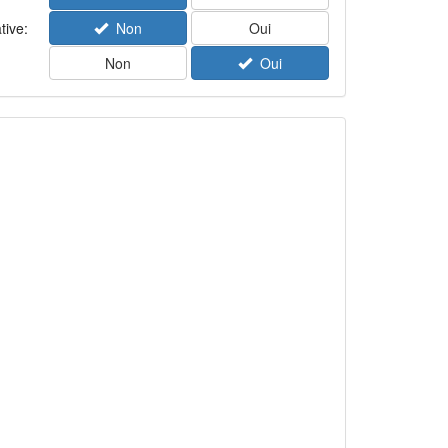
tive:
Non
Oui
Non
Oui