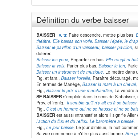
Définition du verbe baisser
BAISSER
:
v. tr.
Faire descendre, mettre plus bas.
B
théâtre. Elle baissa son voile. Baisser l'épée, le dr
Baisser le pavillon d'un vaisseau, baisser pavillon,
si
déférer.
Baisser les yeux,
Regarder en bas.
Elle rougit et b
Baisser la voix,
Parler plus bas.
Baisser le ton,
Parle
Baisser un instrument de musique,
Le mettre dans u
Fig. et fam.,
Baisser l'oreille,
Paraître découragé, mo
En termes de Manège,
Baisser la main à un cheval,
Fig.,
Baisser le prix d'une marchandise,
La vendre à
SE BAISSER
s'emploie dans le sens de S'abaisser, s
Prov. et ironiq.,
Il semble qu'il n'y ait qu'à se baisser
Fig.,
C'est un homme qui ne se hausse ni ne se bai
BAISSER
est aussi intransitif et alors il signifie Al
l'action du flux et du reflux. Le baromètre a baissé.
Fig.,
Le jour baisse,
Le jour diminue, la nuit commen
Sa vue commence à n'être plus aussi bonne.
Son gé