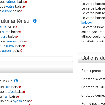
nous
eûmes
baiss
é
Le verbe baisse
vous
eûtes
baiss
é
Le verbe baisse
ls
eurent
baiss
é
Le verbe baisser 
Le verbe baisse
Futur antérieur
baisser
aurai
baiss
é
La voix passive 
tu
auras
baiss
é
est de type trans
l
aura
baiss
é
utilisée seulem
nous
aurons
baiss
é
l'auxiliaire avoir.
vous
aurez
baiss
é
ls
auront
baiss
é
Options d
Forme pronomin
Choix de la voix
Passé
ue j'
aie
baiss
é
Choix de l'auxili
ue tu
aies
baiss
é
Choix du genre:
u'il
ait
baiss
é
que nous
ayons
baiss
é
Forme négative