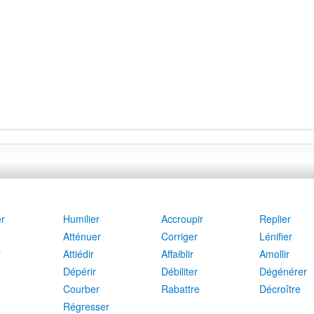
r
Humilier
Accroupir
Replier
Atténuer
Corriger
Lénifier
r
Attiédir
Affaiblir
Amollir
Dépérir
Débiliter
Dégénérer
Courber
Rabattre
Décroître
Régresser