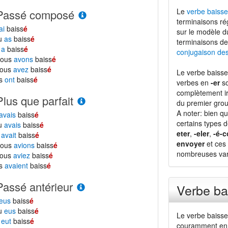
Le
verbe baisse
Passé composé
terminaisons ré
ai
baiss
é
sur le modèle 
tu
as
baiss
é
terminaisons de
l
a
baiss
é
conjugaison de
nous
avons
baiss
é
vous
avez
baiss
é
Le verbe baisse
ls
ont
baiss
é
verbes en
-er
so
complètement ir
Plus que parfait
du premier grou
A noter: bien qu
avais
baiss
é
certains types 
tu
avais
baiss
é
eter
,
-eler
,
-é-c
l
avait
baiss
é
envoyer
et ces 
nous
avions
baiss
é
nombreuses vari
vous
aviez
baiss
é
ls
avaient
baiss
é
Passé antérieur
Verbe ba
eus
baiss
é
tu
eus
baiss
é
Le verbe baisse
l
eut
baiss
é
couramment en 