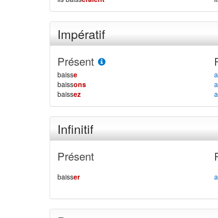
Impératif
Présent
baiss
e
a
baiss
ons
a
baiss
ez
a
Infinitif
Présent
baiss
er
a