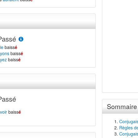
Passé
ie
baiss
é
yons
baiss
é
yez
baiss
é
Passé
Sommaire
voir
baiss
é
Conjugais
Règles de
Conjugaiso