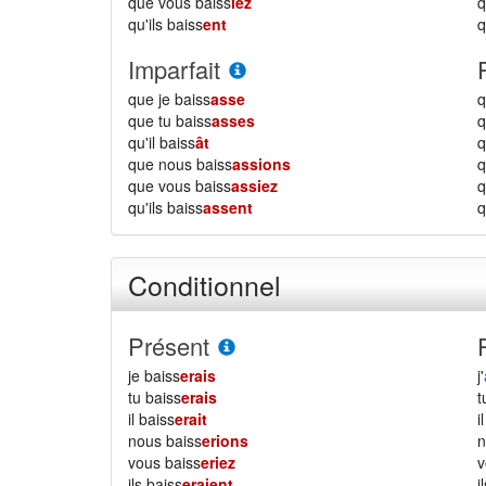
que vous baiss
iez
qu'ils baiss
ent
q
Imparfait
que je baiss
asse
q
que tu baiss
asses
q
qu'il baiss
ât
q
que nous baiss
assions
que vous baiss
assiez
qu'ils baiss
assent
q
Conditionnel
Présent
je baiss
erais
j'
tu baiss
erais
il baiss
erait
i
nous baiss
erions
vous baiss
eriez
ils baiss
eraient
i