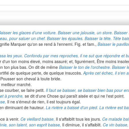
aisser les glaces d'une voiture. Baisser une jalousie, un store. Baisser 
apeau, pour saluer un chef. Baisser les épaules. Baisser la tête. Tête bai
gnifie Marquer qu'on se rend à l'ennemi. Fig. et fam.,
Baisser le pavill
aissa les yeux. Confondu par mes reproches, il ne sut que répondre et bai
r d'un ton moins élevé, moins assuré; et, figurément, Être moins insol
n ton plus bas. On dit de même
Baisser le ton de l'orchestre. Baisser
rtifié de quelque perte, de quelque insuccès.
Après cet échec, il s'en al
Pousser son cheval à toute bride.
 meilleur marché.
e courber, se faire petit.
Il faut se baisser, se baisser bien bas pour e
 et à prendre,
se dit d'une Chose qui paraît aisée et qui ne l'est point.
sse,
Il ne s'émeut de rien, il est toujours égal.
ler en diminuant de hauteur.
La rivière a baissé d'un pied. La rivière est b
ce à venir.
Ce vieillard baisse,
Il s'affaiblit tous les jours.
Ce malade bai
nie, son talent, son esprit baisse,
Il diminue, il s'affaiblit.
Ce vin baisse,