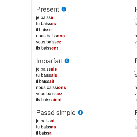
Présent
je baiss
e
j'
tu baiss
es
il baiss
e
i
nous baiss
ons
vous baiss
ez
ils baiss
ent
i
Imparfait
je baiss
ais
j'
tu baiss
ais
il baiss
ait
i
nous baiss
ions
vous baiss
iez
ils baiss
aient
i
Passé simple
je baiss
ai
j'
tu baiss
as
il baiss
a
i