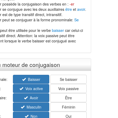
r possède la conjugaison des verbes en :
-er
r se conjugue avec les deux auxiliaires
être
et
avoir
.
est de type transitif direct, intransitif.
r peut se conjuguer à la forme pronominale:
Se
peut être utilisée pour le verbe
baisser
car celui-ci
itif direct. Attention: la voix passive peut être
ent lorsque le verbe baisser est conjugué avec
u moteur de conjugaison
ale:
Baisser
Se baisser
:
Voix active
Voix passive
aire:
Avoir
Être
Masculin
Féminin
:
Non
Oui