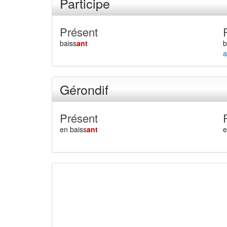
Participe
Présent
baiss
ant
b
a
Gérondif
Présent
en baiss
ant