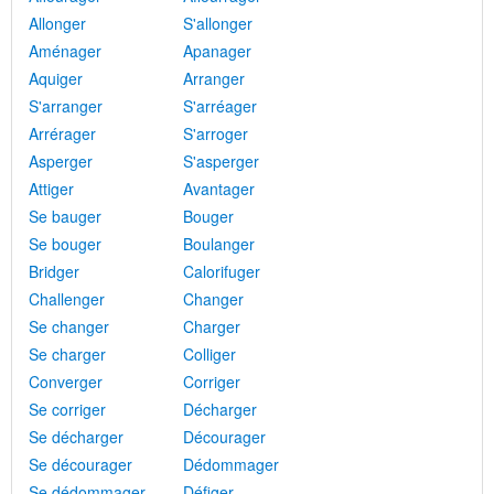
Allonger
S'allonger
Aménager
Apanager
Aquiger
Arranger
S'arranger
S'arréager
Arrérager
S'arroger
Asperger
S'asperger
Attiger
Avantager
Se bauger
Bouger
Se bouger
Boulanger
Bridger
Calorifuger
Challenger
Changer
Se changer
Charger
Se charger
Colliger
Converger
Corriger
Se corriger
Décharger
Se décharger
Décourager
Se décourager
Dédommager
Se dédommager
Défiger