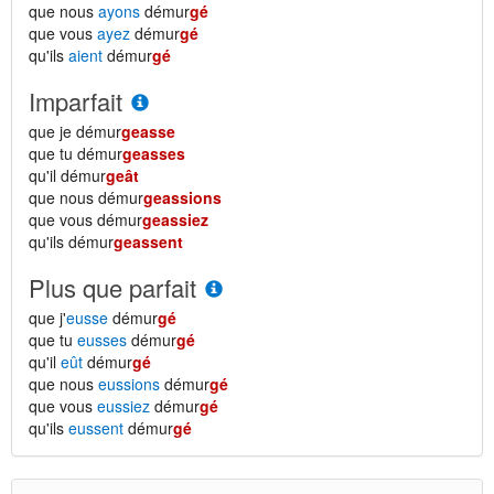
que nous
ayons
démur
gé
que vous
ayez
démur
gé
qu'ils
aient
démur
gé
Imparfait
que je démur
geasse
que tu démur
geasses
qu'il démur
geât
que nous démur
geassions
que vous démur
geassiez
qu'ils démur
geassent
Plus que parfait
que j'
eusse
démur
gé
que tu
eusses
démur
gé
qu'il
eût
démur
gé
que nous
eussions
démur
gé
que vous
eussiez
démur
gé
qu'ils
eussent
démur
gé