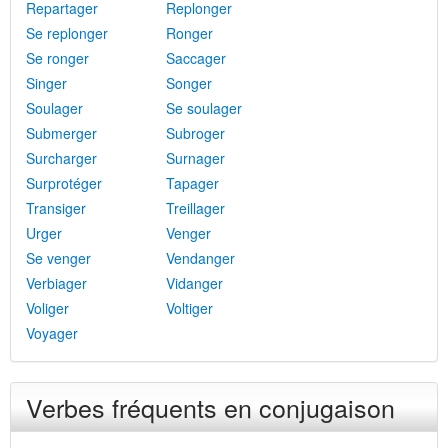
Repartager
Replonger
Se replonger
Ronger
Se ronger
Saccager
Singer
Songer
Soulager
Se soulager
Submerger
Subroger
Surcharger
Surnager
Surprotéger
Tapager
Transiger
Treillager
Urger
Venger
Se venger
Vendanger
Verbiager
Vidanger
Voliger
Voltiger
Voyager
Verbes fréquents en conjugaison