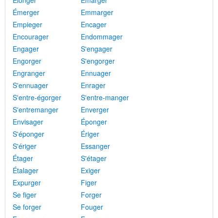
Élonger
Émarger
Émerger
Emmarger
Empieger
Encager
Encourager
Endommager
Engager
S'engager
Engorger
S'engorger
Engranger
Ennuager
S'ennuager
Enrager
S'entre-égorger
S'entre-manger
S'entremanger
Enverger
Envisager
Éponger
S'éponger
Ériger
S'ériger
Essanger
Étager
S'étager
Étalager
Exiger
Expurger
Figer
Se figer
Forger
Se forger
Fouger