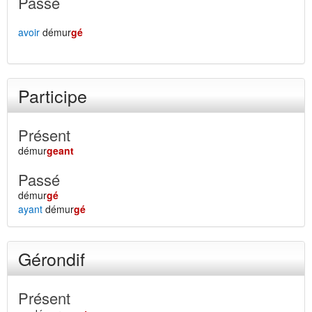
Passé
avoir
démur
gé
Participe
Présent
démur
geant
Passé
démur
gé
ayant
démur
gé
Gérondif
Présent