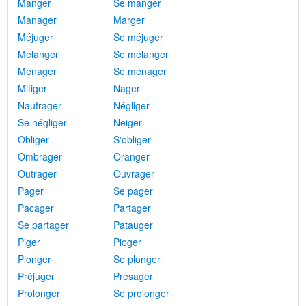
Manger
Se manger
Manager
Marger
Méjuger
Se méjuger
Mélanger
Se mélanger
Ménager
Se ménager
Mitiger
Nager
Naufrager
Négliger
Se négliger
Neiger
Obliger
S'obliger
Ombrager
Oranger
Outrager
Ouvrager
Pager
Se pager
Pacager
Partager
Se partager
Patauger
Piger
Pioger
Plonger
Se plonger
Préjuger
Présager
Prolonger
Se prolonger