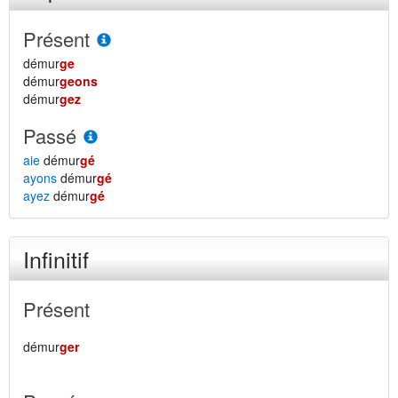
Présent
démur
ge
démur
geons
démur
gez
Passé
aie
démur
gé
ayons
démur
gé
ayez
démur
gé
Infinitif
Présent
démur
ger