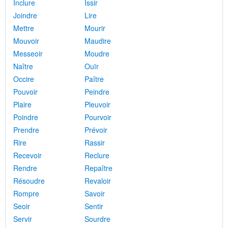
Inclure
Issir
Joindre
Lire
Mettre
Mourir
Mouvoir
Maudire
Messeoir
Moudre
Naître
Ouïr
Occire
Paître
Pouvoir
Peindre
Plaire
Pleuvoir
Poindre
Pourvoir
Prendre
Prévoir
Rire
Rassir
Recevoir
Reclure
Rendre
Repaître
Résoudre
Revaloir
Rompre
Savoir
Seoir
Sentir
Servir
Sourdre