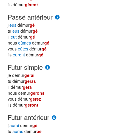
ils démur
gèrent
Passé antérieur
j'
eus
démur
gé
tu
eus
démur
gé
il
eut
démur
gé
nous
eûmes
démur
gé
vous
eûtes
démur
gé
ils
eurent
démur
gé
Futur simple
je démur
gerai
tu démur
geras
il démur
gera
nous démur
gerons
vous démur
gerez
ils démur
geront
Futur antérieur
j'
aurai
démur
gé
tu
auras
démur
gé