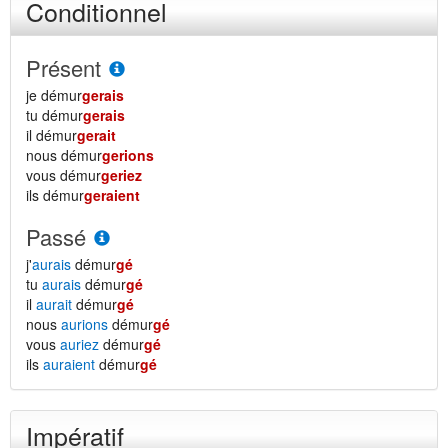
Conditionnel
Présent
je démur
gerais
tu démur
gerais
il démur
gerait
nous démur
gerions
vous démur
geriez
ils démur
geraient
Passé
j'
aurais
démur
gé
tu
aurais
démur
gé
il
aurait
démur
gé
nous
aurions
démur
gé
vous
auriez
démur
gé
ils
auraient
démur
gé
Impératif