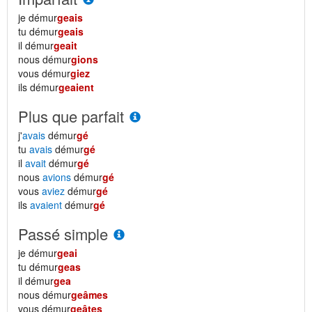
je démur
geais
tu démur
geais
il démur
geait
nous démur
gions
vous démur
giez
ils démur
geaient
Plus que parfait
j'
avais
démur
gé
tu
avais
démur
gé
il
avait
démur
gé
nous
avions
démur
gé
vous
aviez
démur
gé
ils
avaient
démur
gé
Passé simple
je démur
geai
tu démur
geas
il démur
gea
nous démur
geâmes
vous démur
geâtes