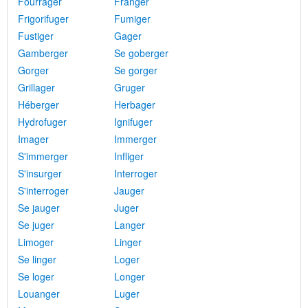
Fourrager
Franger
Frigorifuger
Fumiger
Fustiger
Gager
Gamberger
Se goberger
Gorger
Se gorger
Grillager
Gruger
Héberger
Herbager
Hydrofuger
Ignifuger
Imager
Immerger
S'immerger
Infliger
S'insurger
Interroger
S'interroger
Jauger
Se jauger
Juger
Se juger
Langer
Limoger
Linger
Se linger
Loger
Se loger
Longer
Louanger
Luger