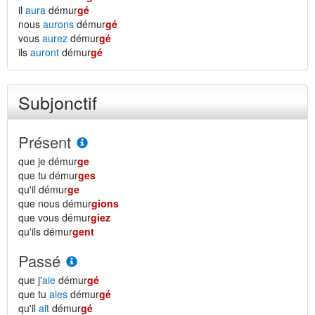
il
aura
démur
gé
nous
aurons
démur
gé
vous
aurez
démur
gé
ils
auront
démur
gé
Subjonctif
Présent
que je démur
ge
que tu démur
ges
qu'il démur
ge
que nous démur
gions
que vous démur
giez
qu'ils démur
gent
Passé
que j'
aie
démur
gé
que tu
aies
démur
gé
qu'il
ait
démur
gé