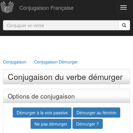
Conjugaison Française
Conjugaison
Conjugaison Démurger
Conjugaison du verbe démurger
Options de conjugaison
Démurger à la voix passive
Démurger au féminin
Ne pas démurger
Démurger ?