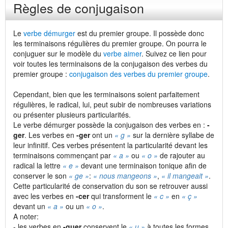
Règles de conjugaison
Le
verbe démurger
est du premier groupe. Il possède donc
les terminaisons régulières du premier groupe. On pourra le
conjuguer sur le modèle du
verbe aimer
. Suivez ce lien pour
voir toutes les terminaisons de la conjugaison des verbes du
premier groupe :
conjugaison des verbes du premier groupe
.
Cependant, bien que les terminaisons soient parfaitement
régulières, le radical, lui, peut subir de nombreuses variations
ou présenter plusieurs particularités.
Le verbe démurger possède la conjugaison des verbes en :
-
ger
. Les verbes en
-ger
ont un
« g »
sur la dernière syllabe de
leur infinitif. Ces verbes présentent la particularité devant les
terminaisons commençant par
« a »
ou
« o »
de rajouter au
radical la lettre
« e »
devant une terminaison tonique afin de
conserver le son
« ge »
:
« nous mangeons »
,
« il mangeait »
.
Cette particularité de conservation du son se retrouver aussi
avec les verbes en
-cer
qui transforment le
« c »
en
« ç »
devant un
« a »
ou un
« o »
.
A noter:
- les verbes en
-guer
conservent le
« u »
à toutes les formes