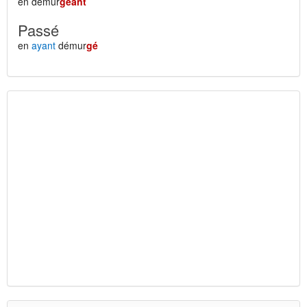
en démur
geant
Passé
en
ayant
démur
gé