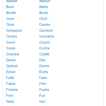
Assaillir
Asseoir
Boire
Battre
Bouillir
Bruire
Cuire
Choir
Clore
Coudre
Comparoir
Conclure
Confire
Connaître
Courir
Couvrir
Croire
Croître
Craindre
Cueillir
Devoir
Dire
Déchoir
Dormir
Échoir
Écrire
Faillir
Faire
Falloir
Férir
Forfaire
Foutre
Frire
Fuir
Gésir
Huir