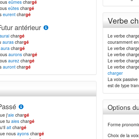
nous
eûmes
char
gé
vous
eûtes
char
gé
ls
eurent
char
gé
Verbe ch
Futur antérieur
aurai
char
gé
Le verbe charge
tu
auras
char
gé
couramment en 
l
aura
char
gé
Le verbe charge
nous
aurons
char
gé
Le verbe charge
vous
aurez
char
gé
Le verbe charger 
ls
auront
char
gé
Le verbe charge
charger
La voix passive 
est de type transi
Passé
Options d
ue j'
aie
char
gé
ue tu
aies
char
gé
Forme pronomin
u'il
ait
char
gé
que nous
ayons
char
gé
Choix de la voix