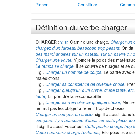
Placer
Constituer
Commet
Définition du verbe charger
CHARGER
:
v. tr.
Garnir d'une charge.
Charger un c
chargez d'un fardeau beaucoup trop pesant.
On dit 
des marchandises sur un bateau, sur un navire ou d
Charger une voûte,
Y joindre le poids des matériaux 
Le temps se charge,
Il se couvre de nuages et se di
Fig.,
Charger un homme de coups,
Le battre avec 
malédictions.
Fig.,
Charger sa conscience de quelque chose,
Pren
Fig.,
Charger quelqu'un d'un crime, d'une faute, etc.
faute,
En prendre la responsabilité.
Fig.,
Charger sa mémoire de quelque chose,
Mettre
ne faut pas les obliger à retenir trop de choses.
Charger un compte, un article,
signifie aussi, dans 
comptes. Il y a beaucoup d'abus sur cette place, tou
Il signifie aussi Peser sur.
Cette poutre charge trop l
Cette nourriture charge l'estomac,
Elle pèse trop sur 