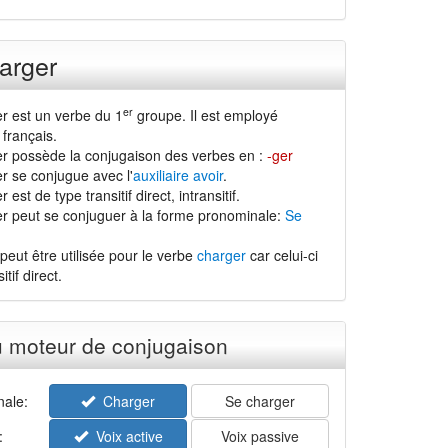
arger
er
r est un verbe du 1
groupe. Il est employé
français.
r possède la conjugaison des verbes en :
-ger
r se conjugue avec l'
auxiliaire avoir
.
est de type transitif direct, intransitif.
r peut se conjuguer à la forme pronominale:
Se
peut être utilisée pour le verbe
charger
car celui-ci
tif direct.
u moteur de conjugaison
ale:
Charger
Se charger
:
Voix active
Voix passive