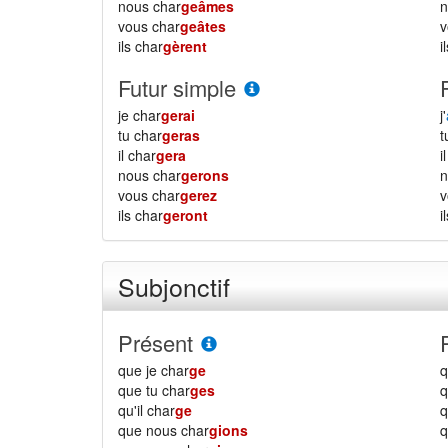
nous char
geâmes
vous char
geâtes
ils char
gèrent
i
Futur simple
je char
gerai
j'
tu char
geras
il char
gera
i
nous char
gerons
vous char
gerez
ils char
geront
i
Subjonctif
Présent
que je char
ge
q
que tu char
ges
q
qu'il char
ge
q
que nous char
gions