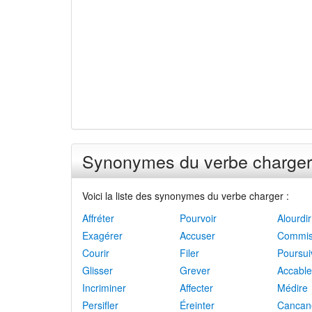
Synonymes du verbe charger
Voici la liste des synonymes du verbe charger :
Affréter
Pourvoir
Alourdir
Exagérer
Accuser
Commis
Courir
Filer
Poursui
Glisser
Grever
Accable
Incriminer
Affecter
Médire
Persifler
Éreinter
Cancan