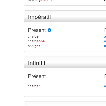
Impératif
Présent
char
ge
a
char
geons
a
char
gez
a
Infinitif
Présent
char
ger
a