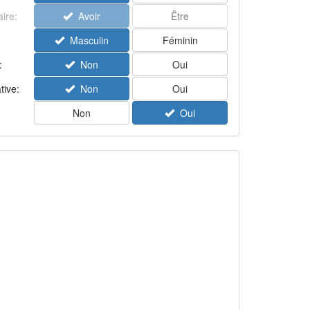
aire:
Avoir
Être
Masculin
Féminin
:
Non
Oui
tive:
Non
Oui
Non
Oui