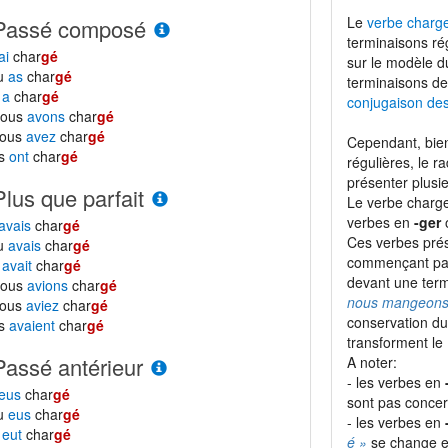
Le
verbe charg
Passé composé
terminaisons ré
ai
char
gé
sur le modèle 
tu
as
char
gé
terminaisons de
l
a
char
gé
conjugaison de
nous
avons
char
gé
vous
avez
char
gé
Cependant, bien
ls
ont
char
gé
régulières, le r
présenter plusie
Plus que parfait
Le verbe charge
verbes en
-ger
avais
char
gé
Ces verbes prése
tu
avais
char
gé
commençant p
l
avait
char
gé
devant une term
nous
avions
char
gé
nous mangeons
vous
aviez
char
gé
conservation du
ls
avaient
char
gé
transforment le
Passé antérieur
A noter:
- les verbes en
eus
char
gé
sont pas concern
tu
eus
char
gé
- les verbes en
l
eut
char
gé
é »
se change 