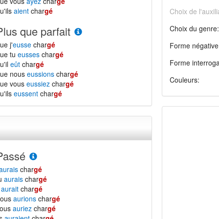
que vous
ayez
char
gé
u'ils
aient
char
gé
Choix de l'auxili
Plus que parfait
Choix du genre:
ue j'
eusse
char
gé
Forme négative
ue tu
eusses
char
gé
Forme interroga
u'il
eût
char
gé
que nous
eussions
char
gé
Couleurs:
que vous
eussiez
char
gé
u'ils
eussent
char
gé
Passé
aurais
char
gé
tu
aurais
char
gé
l
aurait
char
gé
nous
aurions
char
gé
vous
auriez
char
gé
ls
auraient
char
gé