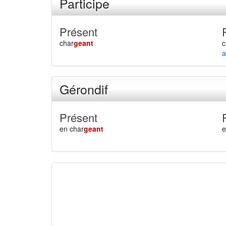
Participe
Présent
char
geant
c
a
Gérondif
Présent
en char
geant