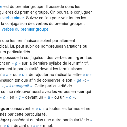
er
est du premier groupe. Il possède donc les
gulières du premier groupe. On pourra le conjuguer
du
verbe aimer
. Suivez ce lien pour voir toutes les
 la conjugaison des verbes du premier groupe :
s verbes du premier groupe
.
 que les terminaisons soient parfaitement
adical, lui, peut subir de nombreuses variations ou
urs particularités.
r possède la conjugaison des verbes en :
-ger
. Les
ont un
« g »
sur la dernière syllabe de leur infinitif.
ntent la particularité devant les terminaisons
ar
« a »
ou
« o »
de rajouter au radical la lettre
« e »
inaison tonique afin de conserver le son
« ge »
:
«
 »
,
« il mangeait »
. Cette particularité de
 son se retrouver aussi avec les verbes en
-cer
qui
« c »
en
« ç »
devant un
« a »
ou un
« o »
.
-guer
conservent le
« u »
à toutes les formes et ne
és par cette particularité.
-éger
possèdent en plus une autre particularité: le
«
en
« è »
devant un
« e »
muet.