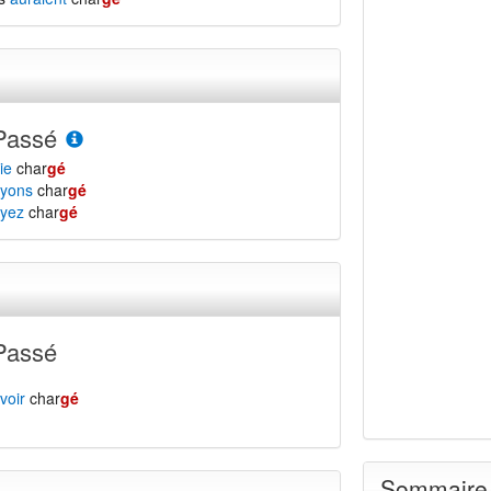
Passé
ie
char
gé
yons
char
gé
yez
char
gé
Passé
voir
char
gé
Sommaire