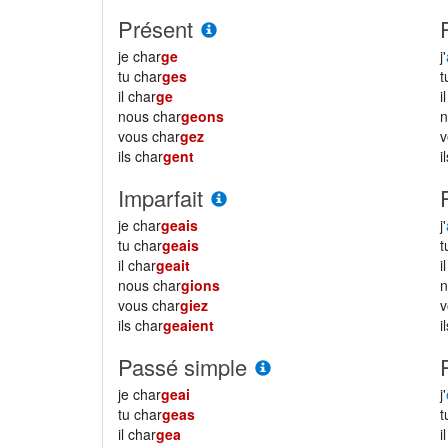
Présent
je char
ge
j'
tu char
ges
il char
ge
i
nous char
geons
vous char
gez
ils char
gent
i
Imparfait
je char
geais
j'
tu char
geais
il char
geait
i
nous char
gions
vous char
giez
ils char
geaient
i
Passé simple
je char
geai
j'
tu char
geas
il char
gea
i