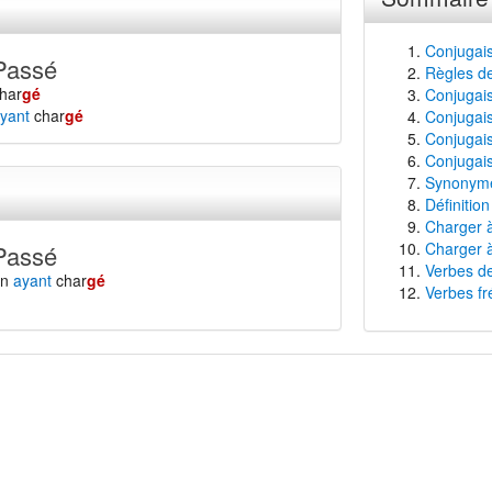
Conjugai
Passé
Règles de
har
gé
Conjugais
yant
char
gé
Conjugais
Conjugais
Conjugais
Synonyme
Définitio
Charger à
Charger à
Passé
Verbes de
en
ayant
char
gé
Verbes fr