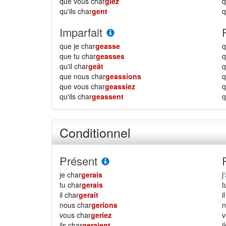
que vous char
giez
qu'ils char
gent
q
Imparfait
que je char
geasse
q
que tu char
geasses
q
qu'il char
geât
q
que nous char
geassions
que vous char
geassiez
qu'ils char
geassent
q
Conditionnel
Présent
je char
gerais
j'
tu char
gerais
il char
gerait
i
nous char
gerions
vous char
geriez
ils char
geraient
i