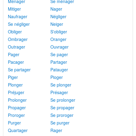
Ménager
Se ménager
Mitiger
Nager
Naufrager
Négliger
Se négliger
Neiger
Obliger
S'obliger
Ombrager
Oranger
Outrager
Ouvrager
Pager
Se pager
Pacager
Partager
Se partager
Patauger
Piger
Pioger
Plonger
Se plonger
Préjuger
Présager
Prolonger
Se prolonger
Propager
Se propager
Proroger
Se proroger
Purger
Se purger
Quartager
Rager