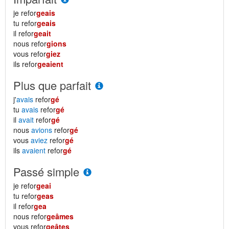
je refor
geais
tu refor
geais
il refor
geait
nous refor
gions
vous refor
giez
ils refor
geaient
Plus que parfait
j'
avais
refor
gé
tu
avais
refor
gé
il
avait
refor
gé
nous
avions
refor
gé
vous
aviez
refor
gé
ils
avaient
refor
gé
Passé simple
je refor
geai
tu refor
geas
il refor
gea
nous refor
geâmes
vous refor
geâtes