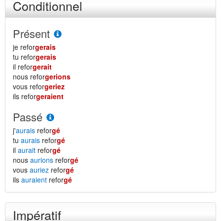
Conditionnel
Présent
je refor
gerais
tu refor
gerais
il refor
gerait
nous refor
gerions
vous refor
geriez
ils refor
geraient
Passé
j'
aurais
refor
gé
tu
aurais
refor
gé
il
aurait
refor
gé
nous
aurions
refor
gé
vous
auriez
refor
gé
ils
auraient
refor
gé
Impératif