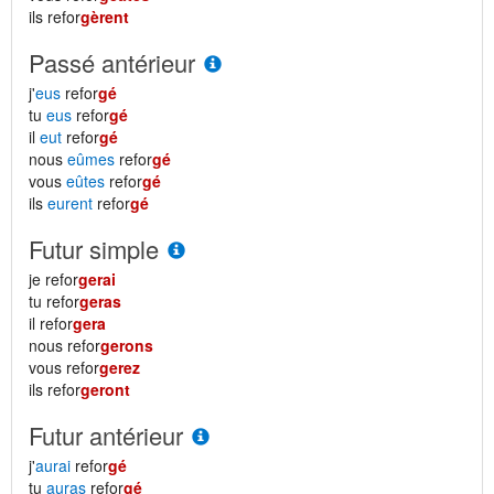
ils refor
gèrent
Passé antérieur
j'
eus
refor
gé
tu
eus
refor
gé
il
eut
refor
gé
nous
eûmes
refor
gé
vous
eûtes
refor
gé
ils
eurent
refor
gé
Futur simple
je refor
gerai
tu refor
geras
il refor
gera
nous refor
gerons
vous refor
gerez
ils refor
geront
Futur antérieur
j'
aurai
refor
gé
tu
auras
refor
gé