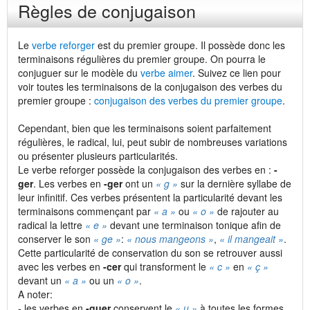
Règles de conjugaison
Le
verbe reforger
est du premier groupe. Il possède donc les
terminaisons régulières du premier groupe. On pourra le
conjuguer sur le modèle du
verbe aimer
. Suivez ce lien pour
voir toutes les terminaisons de la conjugaison des verbes du
premier groupe :
conjugaison des verbes du premier groupe
.
Cependant, bien que les terminaisons soient parfaitement
régulières, le radical, lui, peut subir de nombreuses variations
ou présenter plusieurs particularités.
Le verbe reforger possède la conjugaison des verbes en :
-
ger
. Les verbes en
-ger
ont un
« g »
sur la dernière syllabe de
leur infinitif. Ces verbes présentent la particularité devant les
terminaisons commençant par
« a »
ou
« o »
de rajouter au
radical la lettre
« e »
devant une terminaison tonique afin de
conserver le son
« ge »
:
« nous mangeons »
,
« il mangeait »
.
Cette particularité de conservation du son se retrouver aussi
avec les verbes en
-cer
qui transforment le
« c »
en
« ç »
devant un
« a »
ou un
« o »
.
A noter:
- les verbes en
-guer
conservent le
« u »
à toutes les formes