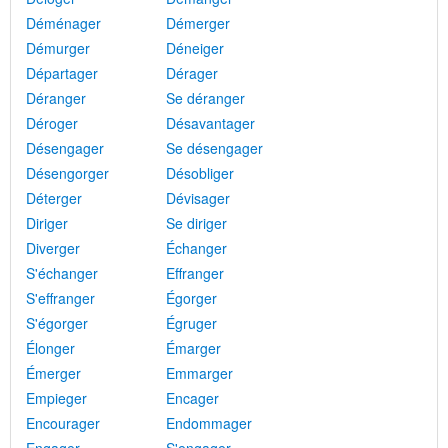
Déménager
Démerger
Démurger
Déneiger
Départager
Dérager
Déranger
Se déranger
Déroger
Désavantager
Désengager
Se désengager
Désengorger
Désobliger
Déterger
Dévisager
Diriger
Se diriger
Diverger
Échanger
S'échanger
Effranger
S'effranger
Égorger
S'égorger
Égruger
Élonger
Émarger
Émerger
Emmarger
Empieger
Encager
Encourager
Endommager