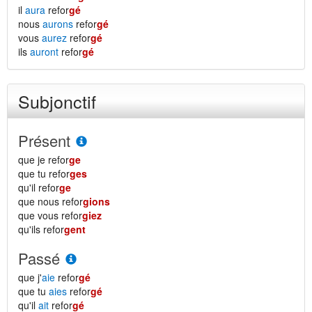
il
aura
refor
gé
nous
aurons
refor
gé
vous
aurez
refor
gé
ils
auront
refor
gé
Subjonctif
Présent
que je refor
ge
que tu refor
ges
qu'il refor
ge
que nous refor
gions
que vous refor
giez
qu'ils refor
gent
Passé
que j'
aie
refor
gé
que tu
aies
refor
gé
qu'il
ait
refor
gé