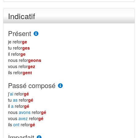
Indicatif
Présent
je refor
ge
tu refor
ges
il refor
ge
nous refor
geons
vous refor
gez
ils refor
gent
Passé composé
j'
ai
refor
gé
tu
as
refor
gé
il
a
refor
gé
nous
avons
refor
gé
vous
avez
refor
gé
ils
ont
refor
gé
Imparfait