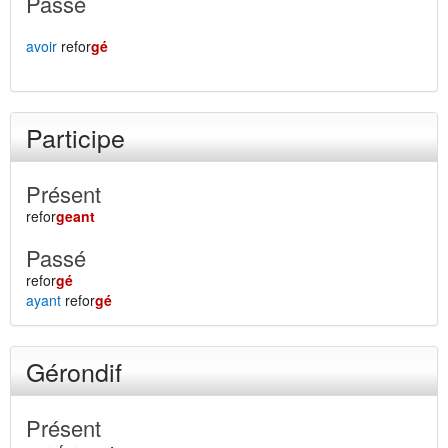
Passé
avoir
refor
gé
Participe
Présent
refor
geant
Passé
refor
gé
ayant
refor
gé
Gérondif
Présent