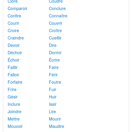
Clore
Coudre
Comparoir
Conclure
Confire
Connaître
Courir
Couvrir
Croire
Croître
Craindre
Cueillir
Devoir
Dire
Déchoir
Dormir
Échoir
Écrire
Faillir
Faire
Falloir
Férir
Forfaire
Foutre
Frire
Fuir
Gésir
Huir
Inclure
Issir
Joindre
Lire
Mettre
Mourir
Mouvoir
Maudire