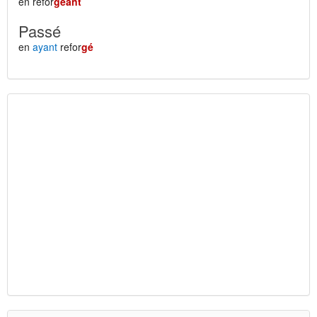
en refor
geant
Passé
en
ayant
refor
gé