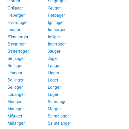
Gorger
Se gorger
Grillager
Gruger
Héberger
Herbager
Hydrofuger
Ignifuger
Imager
Immerger
S'immerger
Infliger
S'insurger
Interroger
S'interroger
Jauger
Se jauger
Juger
Se juger
Langer
Limoger
Linger
Se linger
Loger
Se loger
Longer
Louanger
Luger
Manger
Se manger
Manager
Marger
Méjuger
Se méjuger
Mélanger
Se mélanger