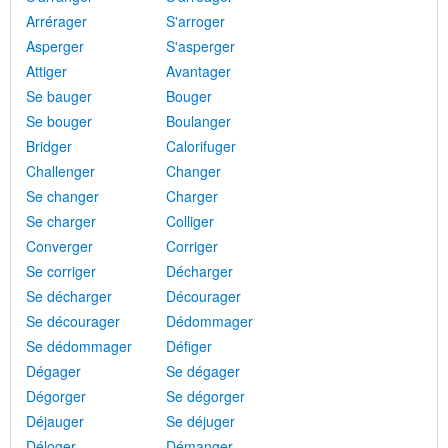
Arrérager
S'arroger
Asperger
S'asperger
Attiger
Avantager
Se bauger
Bouger
Se bouger
Boulanger
Bridger
Calorifuger
Challenger
Changer
Se changer
Charger
Se charger
Colliger
Converger
Corriger
Se corriger
Décharger
Se décharger
Décourager
Se décourager
Dédommager
Se dédommager
Défiger
Dégager
Se dégager
Dégorger
Se dégorger
Déjauger
Se déjuger
Déloger
Démanger