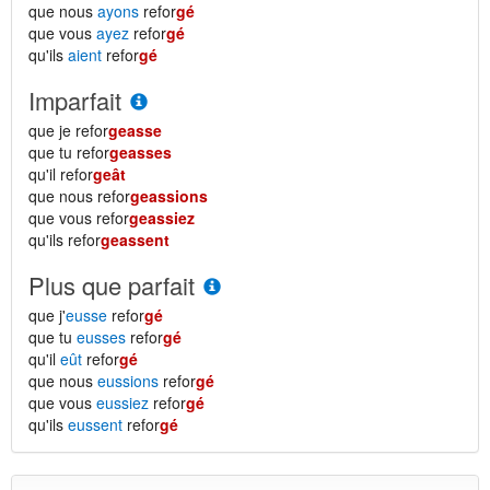
que nous
ayons
refor
gé
que vous
ayez
refor
gé
qu'ils
aient
refor
gé
Imparfait
que je refor
geasse
que tu refor
geasses
qu'il refor
geât
que nous refor
geassions
que vous refor
geassiez
qu'ils refor
geassent
Plus que parfait
que j'
eusse
refor
gé
que tu
eusses
refor
gé
qu'il
eût
refor
gé
que nous
eussions
refor
gé
que vous
eussiez
refor
gé
qu'ils
eussent
refor
gé