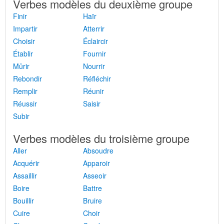
Verbes modèles du deuxième groupe
Finir
Haïr
Impartir
Atterrir
Choisir
Éclaircir
Établir
Fournir
Mûrir
Nourrir
Rebondir
Réfléchir
Remplir
Réunir
Réussir
Saisir
Subir
Verbes modèles du troisième groupe
Aller
Absoudre
Acquérir
Apparoir
Assaillir
Asseoir
Boire
Battre
Bouillir
Bruire
Cuire
Choir