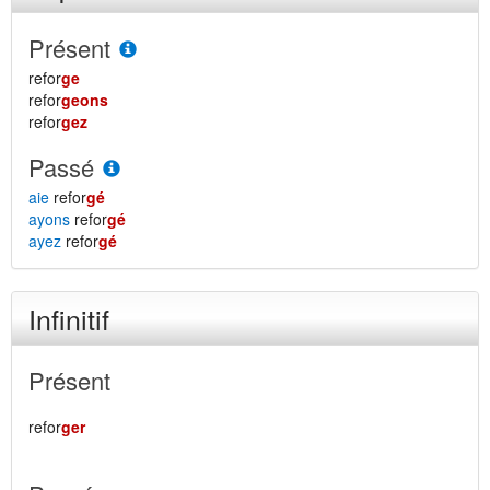
Présent
refor
ge
refor
geons
refor
gez
Passé
aie
refor
gé
ayons
refor
gé
ayez
refor
gé
Infinitif
Présent
refor
ger