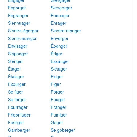
Engager
S'engager
Engorger
S'engorger
Engranger
Ennuager
S'ennuager
Enrager
S'entre-égorger
S'entre-manger
S'entremanger
Enverger
Envisager
Éponger
S'éponger
Ériger
S'ériger
Essanger
Étager
S'étager
Étalager
Exiger
Expurger
Figer
Se figer
Forger
Se forger
Fouger
Fourrager
Franger
Frigorifuger
Fumiger
Fustiger
Gager
Gamberger
Se goberger