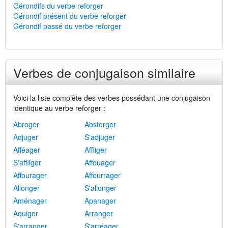
Gérondifs du verbe reforger
Gérondif présent du verbe reforger
Gérondif passé du verbe reforger
Verbes de conjugaison similaire
Voici la liste complète des verbes possédant une conjugaison
identique au verbe reforger :
Abroger
Absterger
Adjuger
S'adjuger
Afféager
Affliger
S'affliger
Affouager
Affourager
Affourrager
Allonger
S'allonger
Aménager
Apanager
Aquiger
Arranger
S'arranger
S'arréager