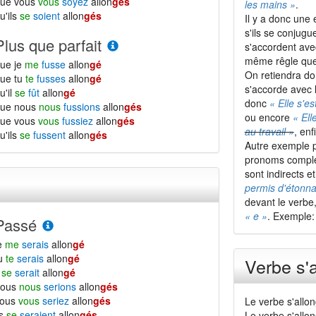
que vous
vous
soyez
allon
gés
les mains »
.
u'ils
se
soient
allon
gés
Il y a donc une
s'ils se conjugu
Plus que parfait
s'accordent ave
même rêgle que s
ue je
me
fusse
allon
gé
On retiendra do
ue tu
te
fusses
allon
gé
s'accorde avec l
u'il
se
fût
allon
gé
donc
« Elle s'es
que nous
nous
fussions
allon
gés
ou encore
« Ell
que vous
vous
fussiez
allon
gés
au travail »
, enf
u'ils
se
fussent
allon
gés
Autre exemple p
pronoms comp
sont indirects 
permis d'étonn
devant le verbe
« e »
. Exemple
Passé
e
me
serais
allon
gé
tu
te
serais
allon
gé
Verbe s'
l
se
serait
allon
gé
nous
nous
serions
allon
gés
vous
vous
seriez
allon
gés
Le verbe s'allo
ls
se
seraient
allon
gés
Le verbe s'allo