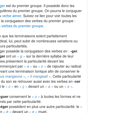
nger
est du premier groupe. Il possède donc les
gulières du premier groupe. On pourra le conjuguer
du
verbe aimer
. Suivez ce lien pour voir toutes les
 la conjugaison des verbes du premier groupe :
s verbes du premier groupe
.
 que les terminaisons soient parfaitement
adical, lui, peut subir de nombreuses variations ou
urs particularités.
nger possède la conjugaison des verbes en :
-ger
.
ger
ont un
« g »
sur la dernière syllabe de leur
rbes présentent la particularité devant les
commençant par
« a »
ou
« o »
de rajouter au radical
vant une terminaison tonique afin de conserver le
ous mangeons »
,
« il mangeait »
. Cette particularité
 du son se retrouver aussi avec les verbes en
-cer
t le
« c »
en
« ç »
devant un
« a »
ou un
« o »
.
-guer
conservent le
« u »
à toutes les formes et ne
és par cette particularité.
-éger
possèdent en plus une autre particularité: le
«
en
« è »
devant un
« e »
muet.