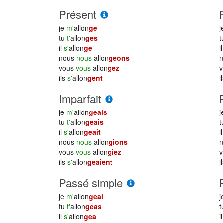
Présent
je
m'
allon
ge
j
tu
t'
allon
ges
il
s'
allon
ge
i
nous
nous
allon
geons
vous
vous
allon
gez
ils
s'
allon
gent
i
Imparfait
je
m'
allon
geais
j
tu
t'
allon
geais
il
s'
allon
geait
i
nous
nous
allon
gions
vous
vous
allon
giez
ils
s'
allon
geaient
i
Passé simple
je
m'
allon
geai
j
tu
t'
allon
geas
il
s'
allon
gea
i