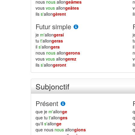
nous
nous
allon
geâmes
vous
vous
allon
geâtes
ils
s'
allon
gèrent
i
Futur simple
je
m'
allon
gerai
j
tu
t'
allon
geras
il
s'
allon
gera
i
nous
nous
allon
gerons
vous
vous
allon
gerez
ils
s'
allon
geront
i
Subjonctif
Présent
que je
m'
allon
ge
q
que tu
t'
allon
ges
q
qu'il
s'
allon
ge
q
que nous
nous
allon
gions