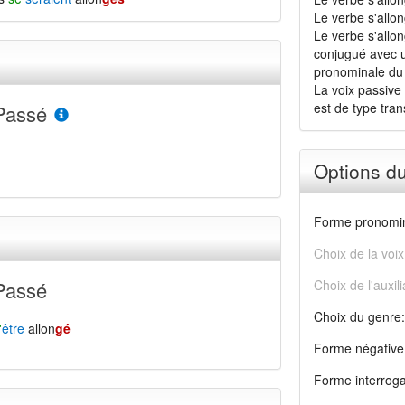
Le verbe s'allon
Le verbe s'allon
conjugué avec u
pronominale du
La voix passive 
est de type transi
Passé
Options d
Forme pronomin
Choix de la voix
Passé
Choix de l'auxili
Choix du genre:
'
être
allon
gé
Forme négative
Forme interroga