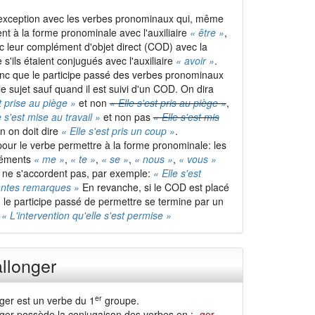
 exception avec les verbes pronominaux qui, même
ent à la forme pronominale avec l'auxiliaire
« être »
,
c leur complément d'objet direct (COD) avec la
'ils étaient conjugués avec l'auxiliaire
« avoir »
.
nc que le participe passé des verbes pronominaux
e sujet sauf quand il est suivi d'un COD. On dira
t prise au piège »
et non
« Elle s'est pris au piège »
,
e s'est mise au travail »
et non pas
« Elle s'est mis
in on doit dire
« Elle s'est pris un coup »
.
our le verbe permettre à la forme pronominale: les
léments
« me »
,
« te »
,
« se »
,
« nous »
,
« vous »
et ne s'accordent pas, par exemple:
« Elle s'est
antes remarques »
En revanche, si le COD est placé
, le participe passé de permettre se termine par un
:
« L'intervention qu'elle s'est permise »
allonger
er
nger est un verbe du 1
groupe.
nger possède la conjugaison des verbes en :
-ger