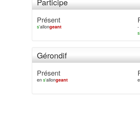
Participe
Présent
s'
allon
geant
-
s
Gérondif
Présent
en
s'
allon
geant