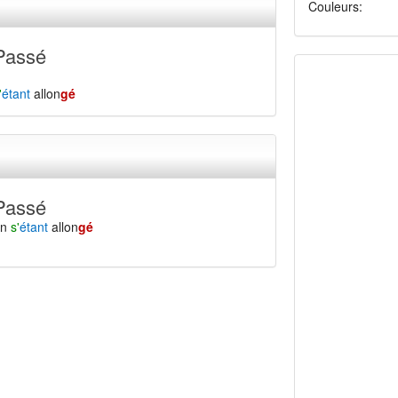
Couleurs:
Passé
'
étant
allon
gé
Passé
en
s'
étant
allon
gé