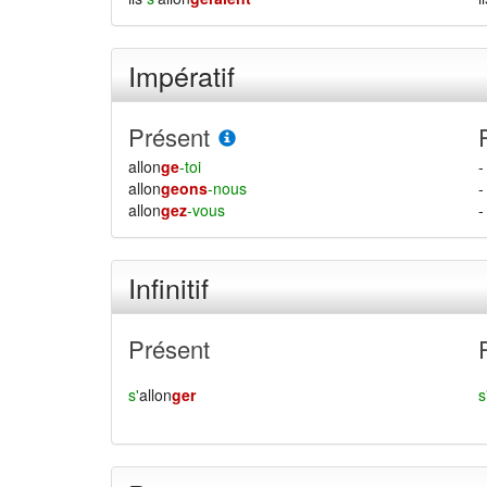
Impératif
Présent
allon
ge
-toi
-
allon
geons
-nous
-
allon
gez
-vous
-
Infinitif
Présent
s'
allon
ger
s