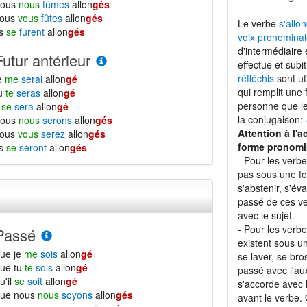
nous
nous
fûmes
allon
gés
vous
vous
fûtes
allon
gés
Le verbe
s'allo
ls
se
furent
allon
gés
voix pronominal
d'intermédiaire 
Futur antérieur
effectue et subi
réfléchis
sont ut
e
me
serai
allon
gé
qui remplit une
tu
te
seras
allon
gé
personne que le 
l
se
sera
allon
gé
la conjugaison:
nous
nous
serons
allon
gés
Attention à l'a
vous
vous
serez
allon
gés
forme pronomi
ls
se
seront
allon
gés
- Pour les verb
pas sous une f
s'abstenir, s'éva
passé de ces ve
avec le sujet.
- Pour les verb
Passé
existent sous 
ue je
me
sois
allon
gé
se laver, se bro
ue tu
te
sois
allon
gé
passé avec l'aux
u'il
se
soit
allon
gé
s'accorde avec l
que nous
nous
soyons
allon
gés
avant le verbe.