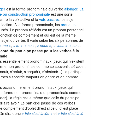
nger
est la forme pronominale du verbe
allonger
.
La
e ou construction pronominale
est une sorte
entre la voix active et la
voix passive
. Le sujet
t l'action. A la forme pronominale, les
pronoms
ilisés. Le pronom réfléchi est un pronom personnel
 fonction de complément et qui est de la même
sujet du verbe. Il varie selon les six personnes de
« me »
,
« te »
,
« se »
,
« nous »
,
« vous »
,
« se »
.
ccord du participe passé pour les verbes à la
nale :
es essentiellement pronominaux (ceux qui n'existent
orme non pronominale comme se souvenir, s'évader,
nouir, s'enfuir, s'enquérir, s'abstenir...), le participe
rbes s'accorde toujours en genre et en nombre
es occasionnellement pronominaux (ceux qui
une forme non pronominale et pronominale comme
sser), la règle est la même que celle du participe
iliaire avoir. Le participe passé de ces verbes
e complément d'objet direct si celui-ci est placé
 On dira donc
« Elle s'est lavée »
et
« Elle s'est lavé