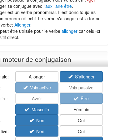
ger se conjugue avec l'
auxiliaire être
.
ger est un verbe pronominal. Il est donc toujours
n pronom réfléchi. Le verbe s'allonger est la forme
 verbe:
Allonger
.
peut être utilisée pour le verbe
allonger
car celui-ci
tif direct.
u moteur de conjugaison
ale:
Allonger
S'allonger
:
Voix active
Voix passive
aire:
Avoir
Être
Masculin
Féminin
:
Non
Oui
tive:
Non
Oui