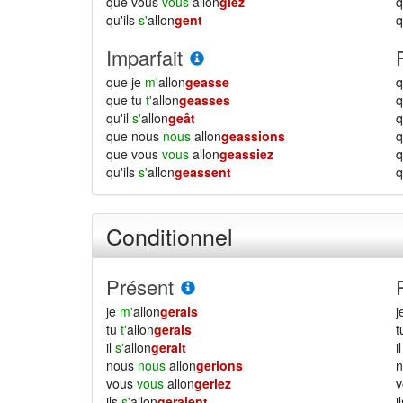
que vous
vous
allon
giez
qu'ils
s'
allon
gent
q
Imparfait
que je
m'
allon
geasse
q
que tu
t'
allon
geasses
q
qu'il
s'
allon
geât
q
que nous
nous
allon
geassions
que vous
vous
allon
geassiez
qu'ils
s'
allon
geassent
q
Conditionnel
Présent
je
m'
allon
gerais
j
tu
t'
allon
gerais
il
s'
allon
gerait
i
nous
nous
allon
gerions
vous
vous
allon
geriez
ils
s'
allon
geraient
i