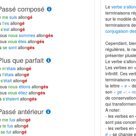
Le
verbe s'allo
Passé composé
terminaisons ré
e
me
suis
allon
gé
sur le modèle 
tu
t'
es
allon
gé
terminaisons de
l
s'
est
allon
gé
conjugaison de
nous
nous
sommes
allon
gés
vous
vous
êtes
allon
gés
Cependant, bien
ls
se
sont
allon
gés
régulières, le r
présenter plusie
Plus que parfait
Le verbe s'allo
Les verbes en
-
e
m'
étais
allon
gé
infinitif. Ces ve
tu
t'
étais
allon
gé
terminaisons 
l
s'
était
allon
gé
la lettre
« e »
de
nous
nous
étions
allon
gés
son
« ge »
:
« n
vous
vous
étiez
allon
gés
de conservation
ls
s'
étaient
allon
gés
qui transformen
Passé antérieur
A noter:
- les verbes en
e
me
fus
allon
gé
sont pas concern
tu
te
fus
allon
gé
- les verbes en
l
se
fut
allon
gé
é »
se change 