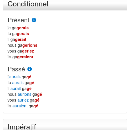
Conditionnel
Présent
je ga
gerais
tu ga
gerais
il ga
gerait
nous ga
gerions
vous ga
geriez
ils ga
geraient
Passé
j'
aurais
ga
gé
tu
aurais
ga
gé
il
aurait
ga
gé
nous
aurions
ga
gé
vous
auriez
ga
gé
ils
auraient
ga
gé
Impératif