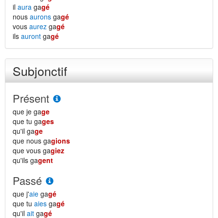
il
aura
ga
gé
nous
aurons
ga
gé
vous
aurez
ga
gé
ils
auront
ga
gé
Subjonctif
Présent
que je ga
ge
que tu ga
ges
qu'il ga
ge
que nous ga
gions
que vous ga
giez
qu'ils ga
gent
Passé
que j'
aie
ga
gé
que tu
aies
ga
gé
qu'il
ait
ga
gé