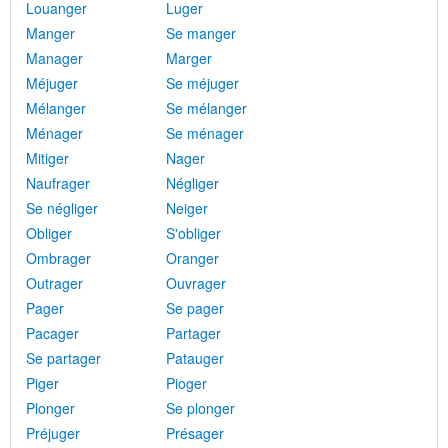
Louanger
Luger
Manger
Se manger
Manager
Marger
Méjuger
Se méjuger
Mélanger
Se mélanger
Ménager
Se ménager
Mitiger
Nager
Naufrager
Négliger
Se négliger
Neiger
Obliger
S'obliger
Ombrager
Oranger
Outrager
Ouvrager
Pager
Se pager
Pacager
Partager
Se partager
Patauger
Piger
Pioger
Plonger
Se plonger
Préjuger
Présager