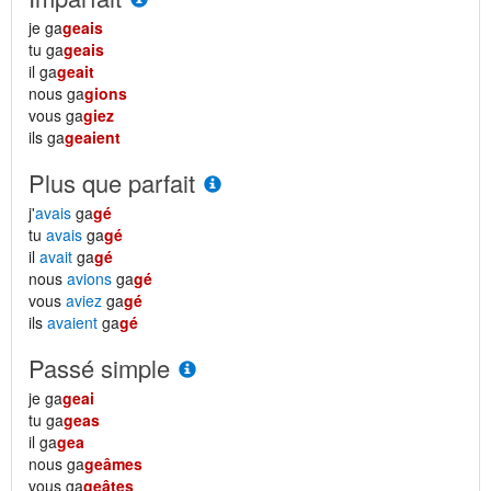
je ga
geais
tu ga
geais
il ga
geait
nous ga
gions
vous ga
giez
ils ga
geaient
Plus que parfait
j'
avais
ga
gé
tu
avais
ga
gé
il
avait
ga
gé
nous
avions
ga
gé
vous
aviez
ga
gé
ils
avaient
ga
gé
Passé simple
je ga
geai
tu ga
geas
il ga
gea
nous ga
geâmes
vous ga
geâtes