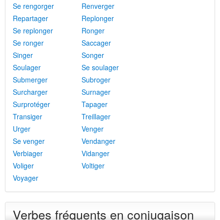
Se rengorger
Renverger
Repartager
Replonger
Se replonger
Ronger
Se ronger
Saccager
Singer
Songer
Soulager
Se soulager
Submerger
Subroger
Surcharger
Surnager
Surprotéger
Tapager
Transiger
Treillager
Urger
Venger
Se venger
Vendanger
Verbiager
Vidanger
Voliger
Voltiger
Voyager
Verbes fréquents en conjugaison