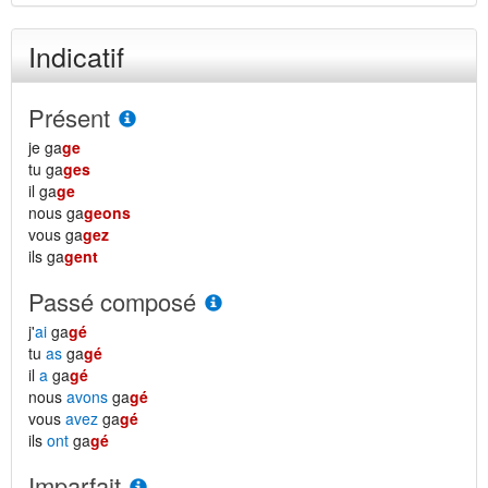
Indicatif
Présent
je ga
ge
tu ga
ges
il ga
ge
nous ga
geons
vous ga
gez
ils ga
gent
Passé composé
j'
ai
ga
gé
tu
as
ga
gé
il
a
ga
gé
nous
avons
ga
gé
vous
avez
ga
gé
ils
ont
ga
gé
Imparfait