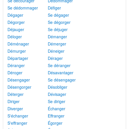
Se décourager
Dédommager
Se dédommager
Défiger
Dégager
Se dégager
Dégorger
Se dégorger
Déjauger
Se déjuger
Déloger
Démanger
Déménager
Démerger
Démurger
Déneiger
Départager
Dérager
Déranger
Se déranger
Déroger
Désavantager
Désengager
Se désengager
Désengorger
Désobliger
Déterger
Dévisager
Diriger
Se diriger
Diverger
Échanger
S'échanger
Effranger
S'effranger
Égorger