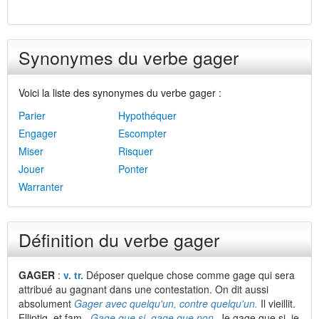
Synonymes du verbe gager
Voici la liste des synonymes du verbe gager :
Parier
Hypothéquer
Engager
Escompter
Miser
Risquer
Jouer
Ponter
Warranter
Définition du verbe gager
GAGER
:
v. tr.
Déposer quelque chose comme gage qui sera
attribué au gagnant dans une contestation. On dit aussi
absolument
Gager avec quelqu'un, contre quelqu'un.
Il vieillit.
Elliptiq. et fam.,
Gage que si, gage que non,
Je gage que si, je