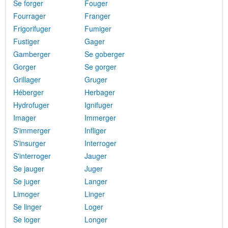
Se forger
Fouger
Fourrager
Franger
Frigorifuger
Fumiger
Fustiger
Gager
Gamberger
Se goberger
Gorger
Se gorger
Grillager
Gruger
Héberger
Herbager
Hydrofuger
Ignifuger
Imager
Immerger
S'immerger
Infliger
S'insurger
Interroger
S'interroger
Jauger
Se jauger
Juger
Se juger
Langer
Limoger
Linger
Se linger
Loger
Se loger
Longer