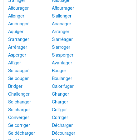
S'affliger
Affouager
Affourager
Affourrager
Allonger
S'allonger
Aménager
Apanager
Aquiger
Arranger
S'arranger
S'arréager
Arrérager
S'arroger
Asperger
S'asperger
Attiger
Avantager
Se bauger
Bouger
Se bouger
Boulanger
Bridger
Calorifuger
Challenger
Changer
Se changer
Charger
Se charger
Colliger
Converger
Corriger
Se corriger
Décharger
Se décharger
Décourager