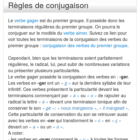
Règles de conjugaison
Le
verbe gager
est du premier groupe. Il possède donc les
terminaisons régulières du premier groupe. On pourra le
conjuguer sur le modèle du
verbe aimer
. Suivez ce lien pour
voir toutes les terminaisons de la conjugaison des verbes du
premier groupe :
conjugaison des verbes du premier groupe
.
Cependant, bien que les terminaisons soient parfaitement
régulières, le radical, lui, peut subir de nombreuses variations
ou présenter plusieurs particularités.
Le verbe gager possède la conjugaison des verbes en :
-ger
.
Les verbes en
-ger
ont un
« g »
sur la dernière syllabe de leur
infinitif. Ces verbes présentent la particularité devant les
terminaisons commençant par
« a »
ou
« o »
de rajouter au
radical la lettre
« e »
devant une terminaison tonique afin de
conserver le son
« ge »
:
« nous mangeons »
,
« il mangeait »
.
Cette particularité de conservation du son se retrouver aussi
avec les verbes en
-cer
qui transforment le
« c »
en
« ç »
devant un
« a »
ou un
« o »
.
A noter:
- les verbes en
-guer
conservent le
« u »
à toutes les formes