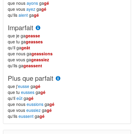
que nous
ayons
ga
gé
que vous
ayez
ga
gé
qu'ils
aient
ga
gé
Imparfait
que je ga
geasse
que tu ga
geasses
qu'il ga
geât
que nous ga
geassions
que vous ga
geassiez
qu'ils ga
geassent
Plus que parfait
que j'
eusse
ga
gé
que tu
eusses
ga
gé
qu'il
eût
ga
gé
que nous
eussions
ga
gé
que vous
eussiez
ga
gé
qu'ils
eussent
ga
gé