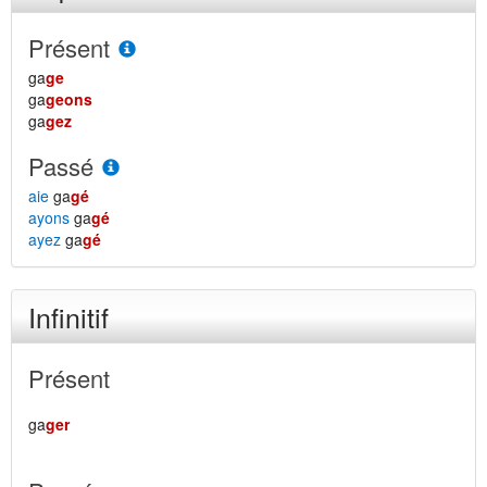
Présent
ga
ge
ga
geons
ga
gez
Passé
aie
ga
gé
ayons
ga
gé
ayez
ga
gé
Infinitif
Présent
ga
ger