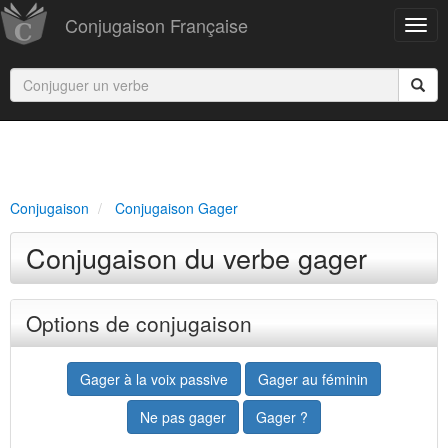
Conjugaison Française
Conjugaison
Conjugaison Gager
Conjugaison du verbe gager
Options de conjugaison
Gager à la voix passive
Gager au féminin
Ne pas gager
Gager ?