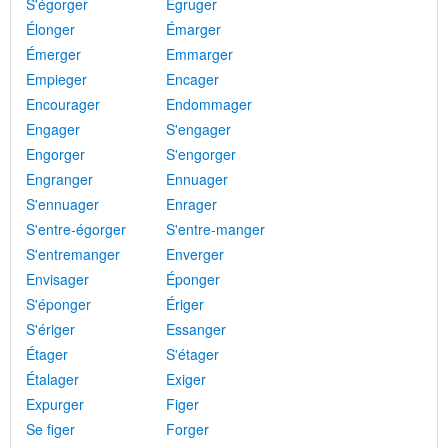
S'égorger
Égruger
Élonger
Émarger
Émerger
Emmarger
Empieger
Encager
Encourager
Endommager
Engager
S'engager
Engorger
S'engorger
Engranger
Ennuager
S'ennuager
Enrager
S'entre-égorger
S'entre-manger
S'entremanger
Enverger
Envisager
Éponger
S'éponger
Ériger
S'ériger
Essanger
Étager
S'étager
Étalager
Exiger
Expurger
Figer
Se figer
Forger