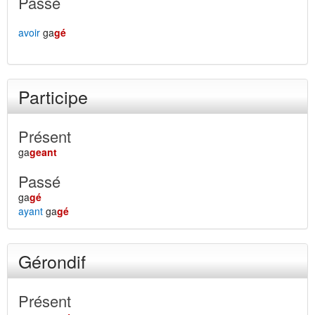
Passé
avoir
ga
gé
Participe
Présent
ga
geant
Passé
ga
gé
ayant
ga
gé
Gérondif
Présent