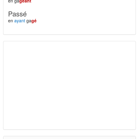
en ga
geant
Passé
en
ayant
ga
gé