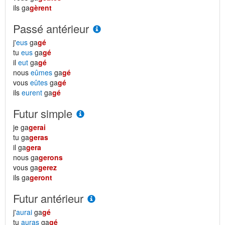
ils ga
gèrent
Passé antérieur
j'
eus
ga
gé
tu
eus
ga
gé
il
eut
ga
gé
nous
eûmes
ga
gé
vous
eûtes
ga
gé
ils
eurent
ga
gé
Futur simple
je ga
gerai
tu ga
geras
il ga
gera
nous ga
gerons
vous ga
gerez
ils ga
geront
Futur antérieur
j'
aurai
ga
gé
tu
auras
ga
gé