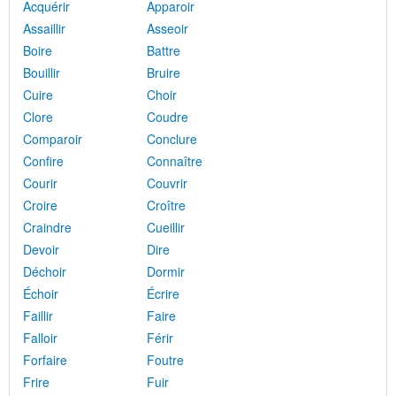
Acquérir
Apparoir
Assaillir
Asseoir
Boire
Battre
Bouillir
Bruire
Cuire
Choir
Clore
Coudre
Comparoir
Conclure
Confire
Connaître
Courir
Couvrir
Croire
Croître
Craindre
Cueillir
Devoir
Dire
Déchoir
Dormir
Échoir
Écrire
Faillir
Faire
Falloir
Férir
Forfaire
Foutre
Frire
Fuir