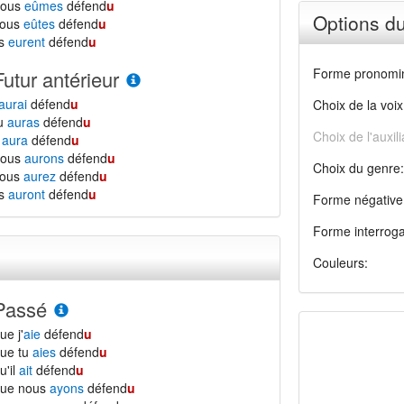
nous
eûmes
défend
u
Options d
vous
eûtes
défend
u
ls
eurent
défend
u
Forme pronomin
Futur antérieur
aurai
défend
u
Choix de la voix
tu
auras
défend
u
Choix de l'auxili
l
aura
défend
u
nous
aurons
défend
u
Choix du genre:
vous
aurez
défend
u
ls
auront
défend
u
Forme négative
Forme interroga
Couleurs:
Passé
ue j'
aie
défend
u
ue tu
aies
défend
u
u'il
ait
défend
u
que nous
ayons
défend
u