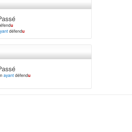
Passé
éfend
u
yant
défend
u
Passé
en
ayant
défend
u