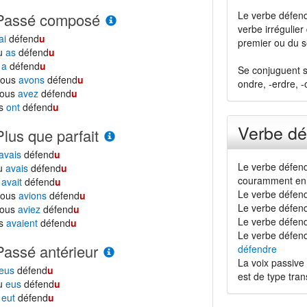
Le verbe défend
Passé composé
verbe irrégulier
ai
défend
u
premier ou du 
tu
as
défend
u
l
a
défend
u
Se conjuguent s
nous
avons
défend
u
ondre, -erdre, -
vous
avez
défend
u
ls
ont
défend
u
Verbe dé
Plus que parfait
avais
défend
u
Le verbe défend
tu
avais
défend
u
couramment en 
l
avait
défend
u
Le verbe défend
nous
avions
défend
u
Le verbe défend
vous
aviez
défend
u
Le verbe défendr
ls
avaient
défend
u
Le verbe défend
Passé antérieur
défendre
La voix passive 
eus
défend
u
est de type transi
tu
eus
défend
u
l
eut
défend
u