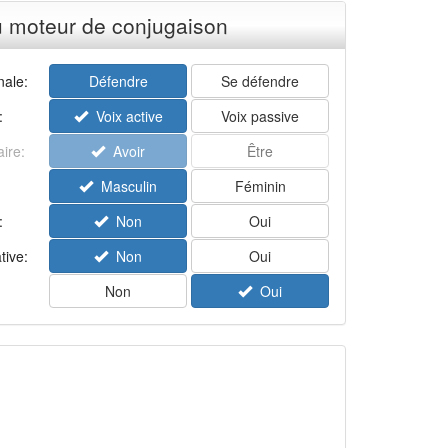
u moteur de conjugaison
ale:
Défendre
Se défendre
:
Voix active
Voix passive
aire:
Avoir
Être
Masculin
Féminin
:
Non
Oui
tive:
Non
Oui
Non
Oui