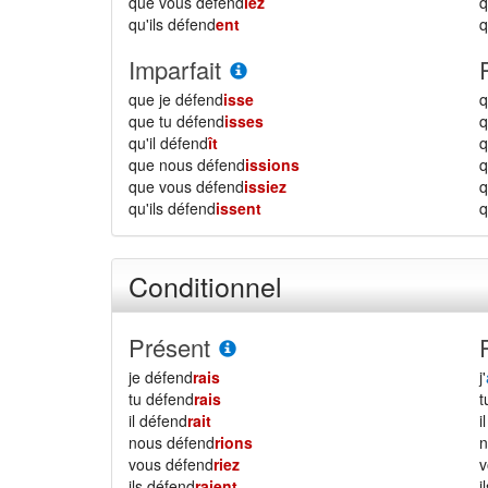
que vous défend
iez
qu'ils défend
ent
q
Imparfait
que je défend
isse
q
que tu défend
isses
q
qu'il défend
ît
q
que nous défend
issions
que vous défend
issiez
qu'ils défend
issent
q
Conditionnel
Présent
je défend
rais
j'
tu défend
rais
il défend
rait
i
nous défend
rions
vous défend
riez
ils défend
raient
i