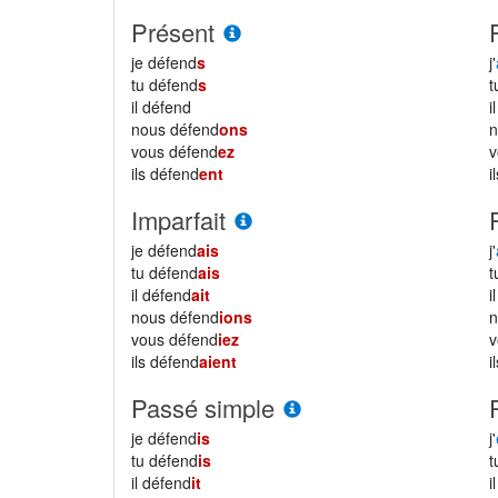
Présent
je défend
s
j'
tu défend
s
il défend
i
nous défend
ons
vous défend
ez
ils défend
ent
i
Imparfait
je défend
ais
j'
tu défend
ais
il défend
ait
i
nous défend
ions
vous défend
iez
ils défend
aient
i
Passé simple
je défend
is
j'
tu défend
is
il défend
it
i