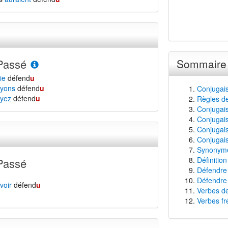
Passé
Sommaire
ie
défend
u
yons
défend
u
Conjugai
yez
défend
u
Règles d
Conjugais
Conjugais
Conjugais
Conjugais
Synonyme
Définitio
Passé
Défendre 
Défendre 
voir
défend
u
Verbes de
Verbes fr