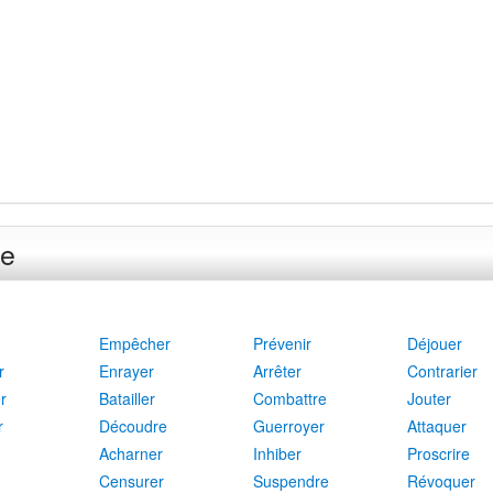
re
Empêcher
Prévenir
Déjouer
r
Enrayer
Arrêter
Contrarier
r
Batailler
Combattre
Jouter
r
Découdre
Guerroyer
Attaquer
Acharner
Inhiber
Proscrire
Censurer
Suspendre
Révoquer