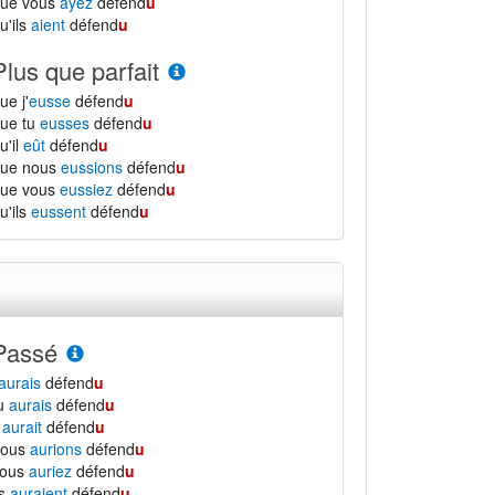
que vous
ayez
défend
u
u'ils
aient
défend
u
Plus que parfait
ue j'
eusse
défend
u
ue tu
eusses
défend
u
u'il
eût
défend
u
que nous
eussions
défend
u
que vous
eussiez
défend
u
u'ils
eussent
défend
u
Passé
aurais
défend
u
tu
aurais
défend
u
l
aurait
défend
u
nous
aurions
défend
u
vous
auriez
défend
u
ls
auraient
défend
u