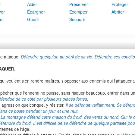
r
Aider
Préserver
Protéger
ver
Épargner
Exempter
Abriter
er
Guérir
Secourir
e attaque.
Défendre quelqu'un au péril de sa vie. Défendre ses concito
AQUER
.
qui veulent s'en rendre maîtres, s'opposer aux ennemis qui l'attaquent
Empêcher que l'ennemi ne puisse, sans risquer beaucoup, entrer dans u
éfendue de ce côté par plusieurs places fortes.
 agression quelconque, y résister.
Il se défendit vaillamment. Se défe
 dans ce poste pendant un jour et une nuit.
.
La montagne défend cette maison du froid, des vents du nord. Qui le 
dre du froid. Il est difficile de se défendre de quelque partialité po
tteintes de l'âge.