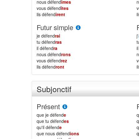
nous défend
îmes
vous défend
îtes
ils défend
irent
i
Futur simple
je défend
rai
j'
tu défend
ras
il défend
ra
i
nous défend
rons
vous défend
rez
ils défend
ront
i
Subjonctif
Présent
que je défend
e
q
que tu défend
es
q
qu'il défend
e
q
que nous défend
ions