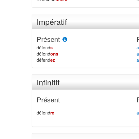
Impératif
Présent
défend
s
a
défend
ons
a
défend
ez
a
Infinitif
Présent
défend
re
a