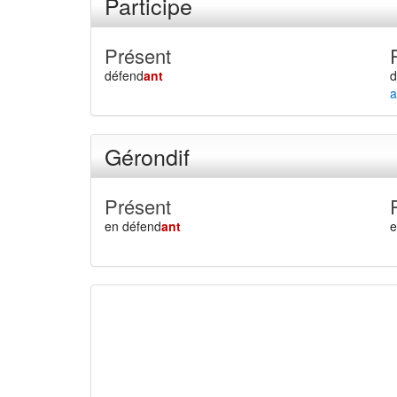
Participe
Présent
défend
ant
d
a
Gérondif
Présent
en défend
ant