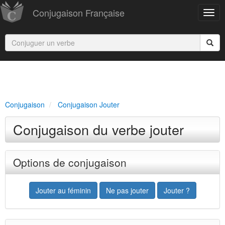
Conjugaison Française
Conjugaison
Conjugaison Jouter
Conjugaison du verbe jouter
Options de conjugaison
Jouter au féminin
Ne pas jouter
Jouter ?