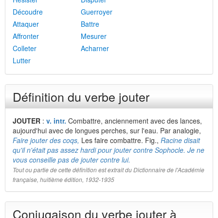
Découdre
Guerroyer
Attaquer
Battre
Affronter
Mesurer
Colleter
Acharner
Lutter
Définition du verbe jouter
JOUTER
:
v. intr.
Combattre, anciennement avec des lances,
aujourd'hui avec de longues perches, sur l'eau. Par analogie,
Faire jouter des coqs,
Les faire combattre. Fig.,
Racine disait
qu'il n'était pas assez hardi pour jouter contre Sophocle. Je ne
vous conseille pas de jouter contre lui.
Tout ou partie de cette définition est extrait du Dictionnaire de l'Académie
française, huitième édition, 1932-1935
Conjugaison du verbe jouter à