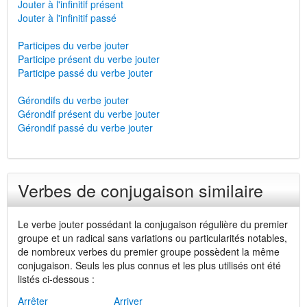
Jouter à l'infinitif présent
Jouter à l'infinitif passé
Participes du verbe jouter
Participe présent du verbe jouter
Participe passé du verbe jouter
Gérondifs du verbe jouter
Gérondif présent du verbe jouter
Gérondif passé du verbe jouter
Verbes de conjugaison similaire
Le verbe jouter possédant la conjugaison régulière du premier
groupe et un radical sans variations ou particularités notables,
de nombreux verbes du premier groupe possèdent la même
conjugaison. Seuls les plus connus et les plus utilisés ont été
listés ci-dessous :
Arrêter
Arriver