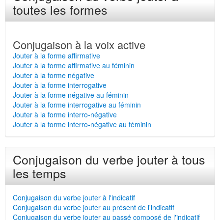
toutes les formes
Conjugaison à la voix active
Jouter à la forme affirmative
Jouter à la forme affirmative au féminin
Jouter à la forme négative
Jouter à la forme interrogative
Jouter à la forme négative au féminin
Jouter à la forme interrogative au féminin
Jouter à la forme interro-négative
Jouter à la forme interro-négative au féminin
Conjugaison du verbe jouter à tous
les temps
Conjugaison du verbe jouter à l'indicatif
Conjugaison du verbe jouter au présent de l'indicatif
Conjugaison du verbe jouter au passé composé de l'indicatif