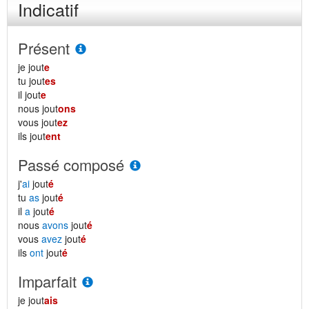
Indicatif
Présent
je jout
e
tu jout
es
il jout
e
nous jout
ons
vous jout
ez
ils jout
ent
Passé composé
j'
ai
jout
é
tu
as
jout
é
il
a
jout
é
nous
avons
jout
é
vous
avez
jout
é
ils
ont
jout
é
Imparfait
je jout
ais