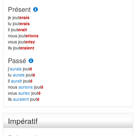
Présent
je jout
erais
tu jout
erais
il jout
erait
nous jout
erions
vous jout
eriez
ils jout
eraient
Passé
j'
aurais
jout
é
tu
aurais
jout
é
il
aurait
jout
é
nous
aurions
jout
é
vous
auriez
jout
é
ils
auraient
jout
é
Impératif