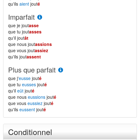
qu'ils
aient
jout
é
Imparfait
que je jout
asse
que tu jout
asses
qu'il jout
ât
que nous jout
assions
que vous jout
assiez
qu'ils jout
assent
Plus que parfait
que j'
eusse
jout
é
que tu
eusses
jout
é
qu'il
eût
jout
é
que nous
eussions
jout
é
que vous
eussiez
jout
é
qu'ils
eussent
jout
é
Conditionnel