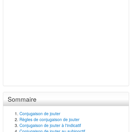
Sommaire
Conjugaison de jouter
Règles de conjugaison de jouter
Conjugaison de jouter à l'indicatif
Conjugaison de jouter au subjonctif