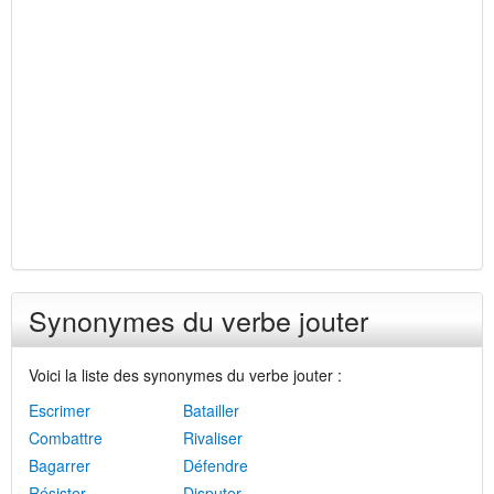
Synonymes du verbe jouter
Voici la liste des synonymes du verbe jouter :
Escrimer
Batailler
Combattre
Rivaliser
Bagarrer
Défendre
Résister
Disputer