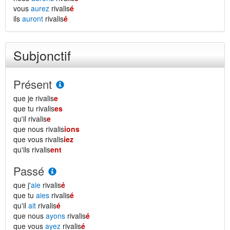
vous
aurez
rivalis
é
ils
auront
rivalis
é
Subjonctif
Présent
que je rivalis
e
que tu rivalis
es
qu'il rivalis
e
que nous rivalis
ions
que vous rivalis
iez
qu'ils rivalis
ent
Passé
que j'
aie
rivalis
é
que tu
aies
rivalis
é
qu'il
ait
rivalis
é
que nous
ayons
rivalis
é
que vous
ayez
rivalis
é