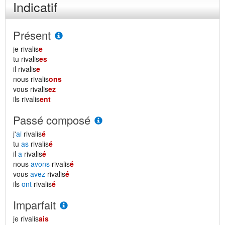
Indicatif
Présent
je rivalis
e
tu rivalis
es
il rivalis
e
nous rivalis
ons
vous rivalis
ez
ils rivalis
ent
Passé composé
j'
ai
rivalis
é
tu
as
rivalis
é
il
a
rivalis
é
nous
avons
rivalis
é
vous
avez
rivalis
é
ils
ont
rivalis
é
Imparfait
je rivalis
ais