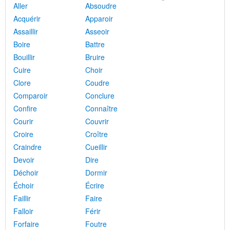
Aller
Absoudre
Acquérir
Apparoir
Assaillir
Asseoir
Boire
Battre
Bouillir
Bruire
Cuire
Choir
Clore
Coudre
Comparoir
Conclure
Confire
Connaître
Courir
Couvrir
Croire
Croître
Craindre
Cueillir
Devoir
Dire
Déchoir
Dormir
Échoir
Écrire
Faillir
Faire
Falloir
Férir
Forfaire
Foutre