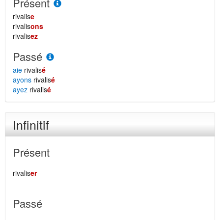
Présent
rivalis
e
rivalis
ons
rivalis
ez
Passé
aie
rivalis
é
ayons
rivalis
é
ayez
rivalis
é
Infinitif
Présent
rivalis
er
Passé