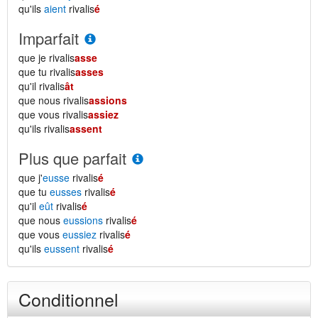
qu'ils
aient
rivalis
é
Imparfait
que je rivalis
asse
que tu rivalis
asses
qu'il rivalis
ât
que nous rivalis
assions
que vous rivalis
assiez
qu'ils rivalis
assent
Plus que parfait
que j'
eusse
rivalis
é
que tu
eusses
rivalis
é
qu'il
eût
rivalis
é
que nous
eussions
rivalis
é
que vous
eussiez
rivalis
é
qu'ils
eussent
rivalis
é
Conditionnel