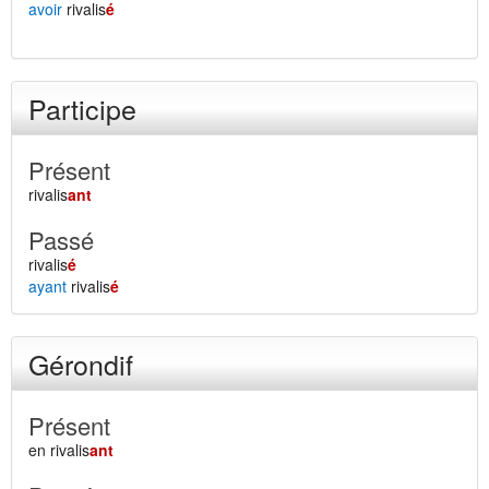
avoir
rivalis
é
Participe
Présent
rivalis
ant
Passé
rivalis
é
ayant
rivalis
é
Gérondif
Présent
en rivalis
ant