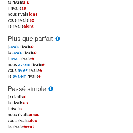
tu rivalis
ais
il rivalis
ait
nous rivalis
ions
vous rivalis
iez
ils rivalis
aient
Plus que parfait
j'
avais
rivalis
é
tu
avais
rivalis
é
il
avait
rivalis
é
nous
avions
rivalis
é
vous
aviez
rivalis
é
ils
avaient
rivalis
é
Passé simple
je rivalis
ai
tu rivalis
as
il rivalis
a
nous rivalis
âmes
vous rivalis
âtes
ils rivalis
èrent