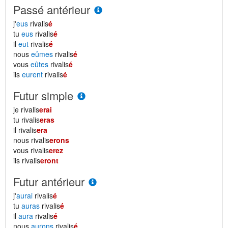
Passé antérieur
j'
eus
rivalis
é
tu
eus
rivalis
é
il
eut
rivalis
é
nous
eûmes
rivalis
é
vous
eûtes
rivalis
é
ils
eurent
rivalis
é
Futur simple
je rivalis
erai
tu rivalis
eras
il rivalis
era
nous rivalis
erons
vous rivalis
erez
ils rivalis
eront
Futur antérieur
j'
aurai
rivalis
é
tu
auras
rivalis
é
il
aura
rivalis
é
nous
aurons
rivalis
é