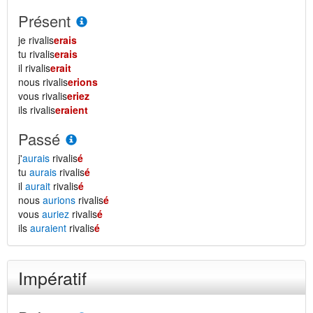
Présent
je rivalis
erais
tu rivalis
erais
il rivalis
erait
nous rivalis
erions
vous rivalis
eriez
ils rivalis
eraient
Passé
j'
aurais
rivalis
é
tu
aurais
rivalis
é
il
aurait
rivalis
é
nous
aurions
rivalis
é
vous
auriez
rivalis
é
ils
auraient
rivalis
é
Impératif