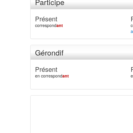
Participe
Présent
correspond
ant
c
a
Gérondif
Présent
en correspond
ant