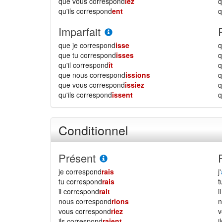
que vous correspond
iez
qu'ils correspond
ent
q
Imparfait
que je correspond
isse
q
que tu correspond
isses
q
qu'il correspond
ît
q
que nous correspond
issions
que vous correspond
issiez
qu'ils correspond
issent
q
Conditionnel
Présent
je correspond
rais
j'
tu correspond
rais
il correspond
rait
i
nous correspond
rions
vous correspond
riez
ils correspond
raient
i