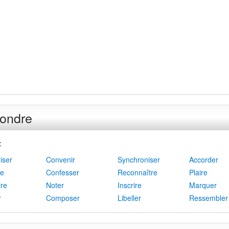
ondre
:
iser
Convenir
Synchroniser
Accorder
re
Confesser
Reconnaître
Plaire
ire
Noter
Inscrire
Marquer
r
Composer
Libeller
Ressembler