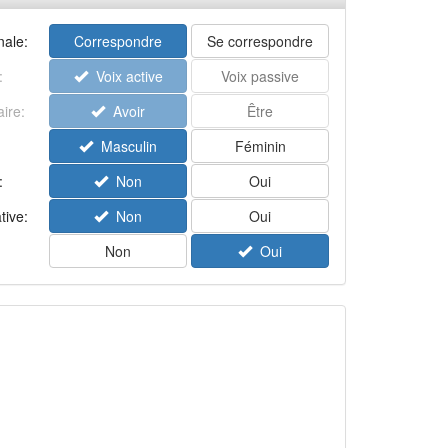
ale:
Correspondre
Se correspondre
:
Voix active
Voix passive
aire:
Avoir
Être
Masculin
Féminin
:
Non
Oui
tive:
Non
Oui
Non
Oui