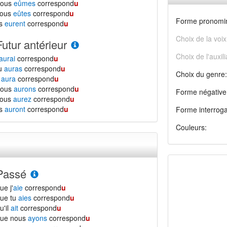
nous
eûmes
correspond
u
vous
eûtes
correspond
u
Forme pronomin
ls
eurent
correspond
u
Choix de la voix
Futur antérieur
Choix de l'auxili
aurai
correspond
u
tu
auras
correspond
u
Choix du genre:
l
aura
correspond
u
nous
aurons
correspond
u
Forme négative
vous
aurez
correspond
u
ls
auront
correspond
u
Forme interroga
Couleurs:
Passé
ue j'
aie
correspond
u
ue tu
aies
correspond
u
u'il
ait
correspond
u
que nous
ayons
correspond
u