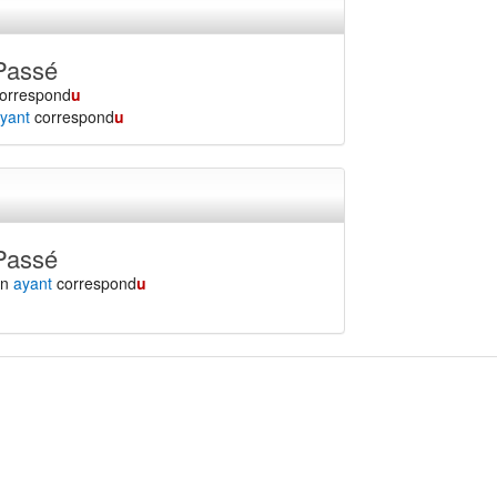
Passé
orrespond
u
yant
correspond
u
Passé
en
ayant
correspond
u