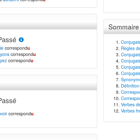
Sommaire
Passé
Conjugai
ie
correspond
u
Règles d
yons
correspond
u
Conjugais
yez
correspond
u
Conjugais
Conjugais
Conjugais
Synonyme
Définitio
Correspon
Correspon
Passé
Verbes de
Verbes fr
voir
correspond
u