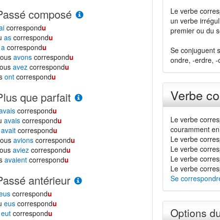
Le verbe corres
Passé composé
un verbe irrégul
ai
correspond
u
premier ou du 
tu
as
correspond
u
l
a
correspond
u
Se conjuguent s
nous
avons
correspond
u
ondre, -erdre, -
vous
avez
correspond
u
ls
ont
correspond
u
Verbe co
Plus que parfait
avais
correspond
u
Le verbe corres
tu
avais
correspond
u
couramment en 
l
avait
correspond
u
Le verbe corres
nous
avions
correspond
u
Le verbe corres
vous
aviez
correspond
u
Le verbe correspo
ls
avaient
correspond
u
Le verbe corres
Passé antérieur
Se correspondr
eus
correspond
u
tu
eus
correspond
u
Options d
l
eut
correspond
u