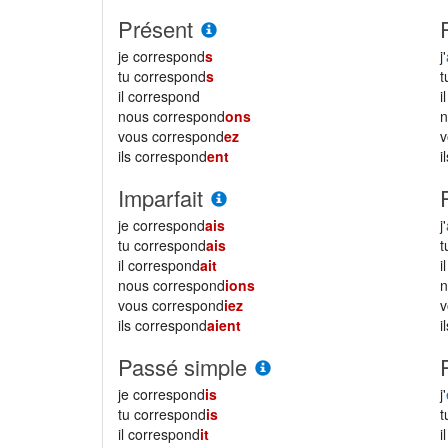
Présent
je correspond
s
j'
tu correspond
s
il correspond
i
nous correspond
ons
vous correspond
ez
ils correspond
ent
i
Imparfait
je correspond
ais
j'
tu correspond
ais
il correspond
ait
i
nous correspond
ions
vous correspond
iez
ils correspond
aient
i
Passé simple
je correspond
is
j'
tu correspond
is
il correspond
it
i