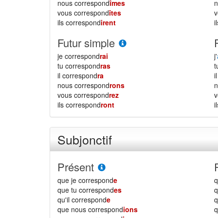
nous correspond
îmes
vous correspond
îtes
ils correspond
irent
i
Futur simple
je correspond
rai
j'
tu correspond
ras
il correspond
ra
i
nous correspond
rons
vous correspond
rez
ils correspond
ront
i
Subjonctif
Présent
que je correspond
e
q
que tu correspond
es
q
qu'il correspond
e
q
que nous correspond
ions