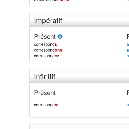
Impératif
Présent
correspond
s
a
correspond
ons
a
correspond
ez
a
Infinitif
Présent
correspond
re
a