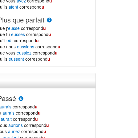
que vous
ayez
correspond
u
u'ils
aient
correspond
u
Plus que parfait
ue j'
eusse
correspond
u
ue tu
eusses
correspond
u
u'il
eût
correspond
u
que nous
eussions
correspond
u
que vous
eussiez
correspond
u
u'ils
eussent
correspond
u
Passé
aurais
correspond
u
tu
aurais
correspond
u
l
aurait
correspond
u
nous
aurions
correspond
u
vous
auriez
correspond
u
ls
auraient
correspond
u