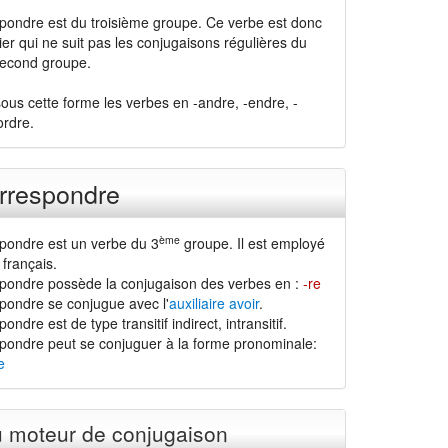
pondre est du troisième groupe. Ce verbe est donc
ier qui ne suit pas les conjugaisons régulières du
second groupe.
ous cette forme les verbes en -andre, -endre, -
ordre.
rrespondre
ème
pondre est un verbe du 3
groupe. Il est employé
français.
pondre possède la conjugaison des verbes en :
-re
pondre se conjugue avec l'
auxiliaire avoir
.
ndre est de type transitif indirect, intransitif.
pondre peut se conjuguer à la forme pronominale:
e
u moteur de conjugaison