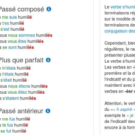
Le
verbe s'humil
Passé composé
terminaisons ré
e
me
suis
humil
ié
sur le modèle 
tu
t'
es
humil
ié
terminaisons de
l
s'
est
humil
ié
conjugaison de
nous
nous
sommes
humil
iés
vous
vous
êtes
humil
iés
Cependant, bien
ls
se
sont
humil
iés
régulières, le r
présenter plusie
Plus que parfait
Le verbe s'humi
Les verbes en
-
e
m'
étais
humil
ié
première et la d
tu
t'
étais
humil
ié
l'indicatif et du
l
s'
était
humil
ié
maintient avec 
nous
nous
étions
humil
iés
verbes en
-éer
e
vous
vous
étiez
humil
iés
ls
s'
étaient
humil
iés
Attention, le ve
Passé antérieur
du «
« h aspiré 
exemple le
« je
e
me
fus
humil
ié
de l'indicatif 
tu
te
fus
humil
ié
encore à la for
l
se
fut
humil
ié