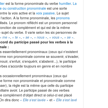
lier
est la forme pronominale du verbe
humilier
.
La
e ou construction pronominale
est une sorte
entre la voix active et la
voix passive
. Le sujet
t l'action. A la forme pronominale, les
pronoms
ilisés. Le pronom réfléchi est un pronom personnel
 fonction de complément et qui est de la même
sujet du verbe. Il varie selon les six personnes de
« me »
,
« te »
,
« se »
,
« nous »
,
« vous »
,
« se »
.
ccord du participe passé pour les verbes à la
nale :
es essentiellement pronominaux (ceux qui n'existent
orme non pronominale comme se souvenir, s'évader,
nouir, s'enfuir, s'enquérir, s'abstenir...), le participe
rbes s'accorde toujours en genre et en nombre
es occasionnellement pronominaux (ceux qui
une forme non pronominale et pronominale comme
sser), la règle est la même que celle du participe
iliaire avoir. Le participe passé de ces verbes
e complément d'objet direct si celui-ci est placé
 On dira donc
« Elle s'est lavée »
et
« Elle s'est lavé