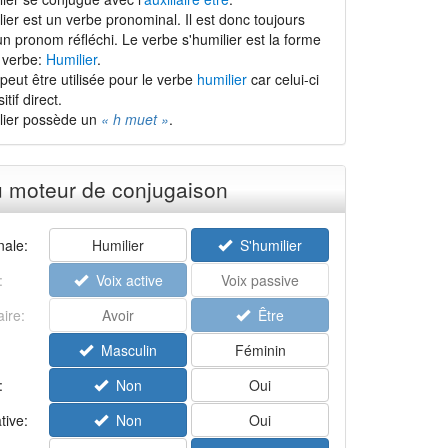
ier est un verbe pronominal. Il est donc toujours
n pronom réfléchi. Le verbe s'humilier est la forme
 verbe:
Humilier
.
peut être utilisée pour le verbe
humilier
car celui-ci
tif direct.
lier possède un
« h muet »
.
u moteur de conjugaison
ale:
Humilier
S'humilier
:
Voix active
Voix passive
aire:
Avoir
Être
Masculin
Féminin
:
Non
Oui
tive:
Non
Oui