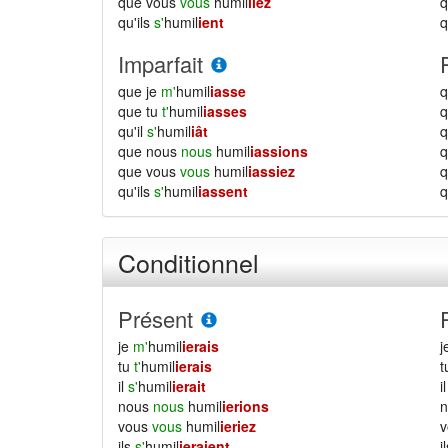
que vous
vous
humil
iiez
qu'ils
s'
humil
ient
q
Imparfait
que je
m'
humil
iasse
q
que tu
t'
humil
iasses
q
qu'il
s'
humil
iât
q
que nous
nous
humil
iassions
que vous
vous
humil
iassiez
qu'ils
s'
humil
iassent
q
Conditionnel
Présent
je
m'
humil
ierais
j
tu
t'
humil
ierais
il
s'
humil
ierait
i
nous
nous
humil
ierions
vous
vous
humil
ieriez
ils
s'
humil
ieraient
i