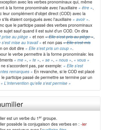
 exception avec les verbes pronominaux qui, même
ent à la forme pronominale avec l'auxiliaire
« être »
,
c leur complément d'objet direct (COD) avec la
'ils étaient conjugués avec l'auxiliaire
« avoir »
.
nc que le participe passé des verbes pronominaux
e sujet sauf quand il est suivi d'un COD. On dira
t prise au piège »
et non
« Elle s'est pris au piège »
,
e s'est mise au travail »
et non pas
« Elle s'est mis
in on doit dire
« Elle s'est pris un coup »
.
our le verbe permettre à la forme pronominale: les
léments
« me »
,
« te »
,
« se »
,
« nous »
,
« vous »
et ne s'accordent pas, par exemple:
« Elle s'est
antes remarques »
En revanche, si le COD est placé
, le participe passé de permettre se termine par un
:
« L'intervention qu'elle s'est permise »
umilier
er
lier est un verbe du 1
groupe.
lier possède la conjugaison des verbes en :
-ier
ier se conjugue avec l'
auxiliaire être
.