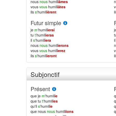
nous
nous
humil
iâmes
vous
vous
humil
iâtes
ils
s'
humil
ièrent
i
Futur simple
je
m'
humil
ierai
j
tu
t'
humil
ieras
il
s'
humil
iera
i
nous
nous
humil
ierons
vous
vous
humil
ierez
ils
s'
humil
ieront
i
Subjonctif
Présent
que je
m'
humil
ie
q
que tu
t'
humil
ies
q
qu'il
s'
humil
ie
q
que nous
nous
humil
iions