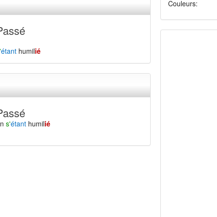
Couleurs:
Passé
'
étant
humil
ié
Passé
en
s'
étant
humil
ié