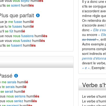
que vous
vous
soyez
humil
iés
Il y a donc une
u'ils
se
soient
humil
iés
s'ils se conjugu
s'accordent ave
Plus que parfait
même rêgle que s
On retiendra do
ue je
me
fusse
humil
ié
s'accorde avec l
ue tu
te
fusses
humil
ié
donc
« Elle s'es
u'il
se
fût
humil
ié
ou encore
« Ell
que nous
nous
fussions
humil
iés
au travail »
, enf
que vous
vous
fussiez
humil
iés
Autre exemple p
u'ils
se
fussent
humil
iés
pronoms comp
sont indirects 
permis d'étonn
devant le verbe
« e »
. Exemple
Passé
e
me
serais
humil
ié
Verbe s'h
tu
te
serais
humil
ié
l
se
serait
humil
ié
nous
nous
serions
humil
iés
Le verbe s'humi
vous
vous
seriez
humil
iés
Le verbe s'humi
ls
se
seraient
humil
iés
Le verbe s'humil