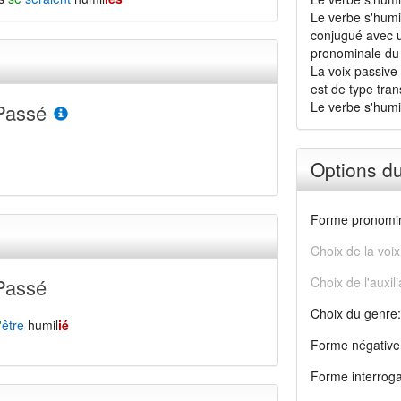
Le verbe s'humil
conjugué avec u
pronominale du
La voix passive 
est de type transi
Le verbe s'humi
Passé
Options d
Forme pronomin
Choix de la voix
Passé
Choix de l'auxili
Choix du genre:
'
être
humil
ié
Forme négative
Forme interroga