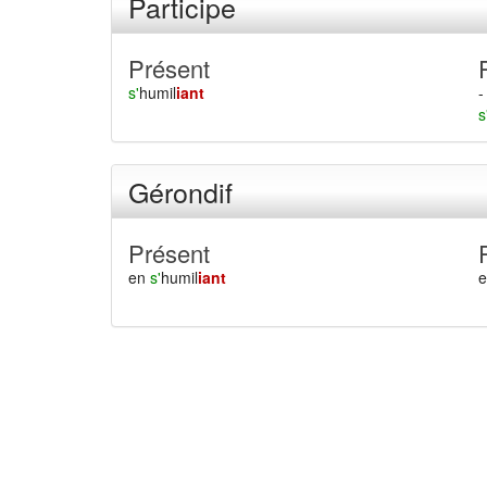
Participe
Présent
s'
humil
iant
-
s
Gérondif
Présent
en
s'
humil
iant