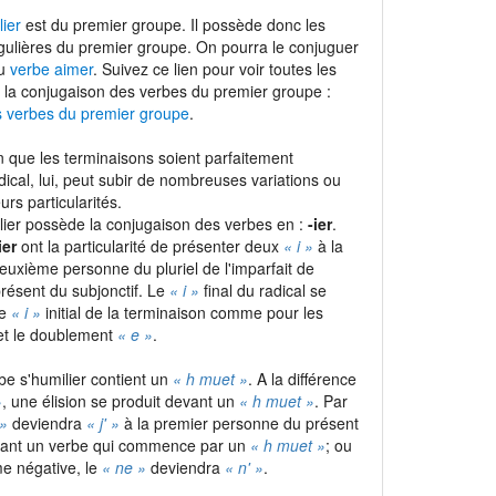
ier
est du premier groupe. Il possède donc les
gulières du premier groupe. On pourra le conjuguer
du
verbe aimer
. Suivez ce lien pour voir toutes les
 la conjugaison des verbes du premier groupe :
s verbes du premier groupe
.
 que les terminaisons soient parfaitement
adical, lui, peut subir de nombreuses variations ou
urs particularités.
lier possède la conjugaison des verbes en :
-ier
.
ier
ont la particularité de présenter deux
« i »
à la
euxième personne du pluriel de l'imparfait de
 présent du subjonctif. Le
« i »
final du radical se
le
« i »
initial de la terminaison comme pour les
t le doublement
« e »
.
rbe s'humilier contient un
« h muet »
. A la différence
»
, une élision se produit devant un
« h muet »
. Par
 »
deviendra
« j' »
à la premier personne du présent
devant un verbe qui commence par un
« h muet »
; ou
me négative, le
« ne »
deviendra
« n' »
.