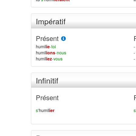
Impératif
Présent
humil
ie
-toi
-
humil
ions
-nous
-
humil
iez
-vous
-
Infinitif
Présent
s'
humil
ier
s