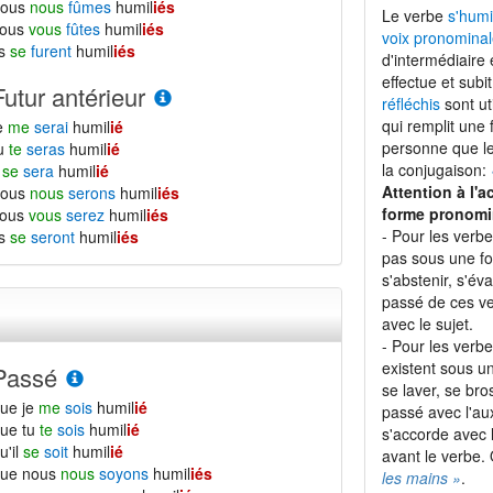
nous
nous
fûmes
humil
iés
Le verbe
s'humi
vous
vous
fûtes
humil
iés
voix pronominal
ls
se
furent
humil
iés
d'intermédiaire 
effectue et subi
Futur antérieur
réfléchis
sont ut
qui remplit une
e
me
serai
humil
ié
personne que le 
tu
te
seras
humil
ié
la conjugaison:
l
se
sera
humil
ié
Attention à l'a
nous
nous
serons
humil
iés
forme pronomi
vous
vous
serez
humil
iés
- Pour les verb
ls
se
seront
humil
iés
pas sous une f
s'abstenir, s'éva
passé de ces ve
avec le sujet.
- Pour les verb
existent sous 
Passé
se laver, se bro
ue je
me
sois
humil
ié
passé avec l'aux
ue tu
te
sois
humil
ié
s'accorde avec l
u'il
se
soit
humil
ié
avant le verbe.
que nous
nous
soyons
humil
iés
les mains »
.