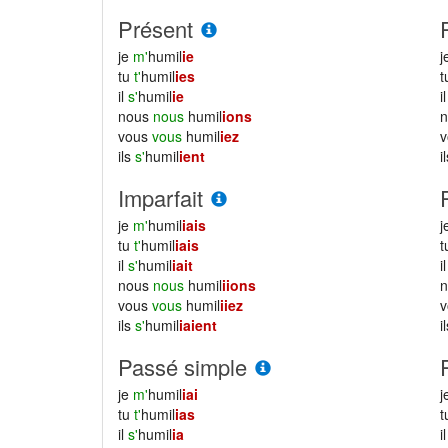
Présent
je
m'
humil
ie
j
tu
t'
humil
ies
il
s'
humil
ie
i
nous
nous
humil
ions
vous
vous
humil
iez
ils
s'
humil
ient
i
Imparfait
je
m'
humil
iais
j
tu
t'
humil
iais
il
s'
humil
iait
i
nous
nous
humil
iions
vous
vous
humil
iiez
ils
s'
humil
iaient
i
Passé simple
je
m'
humil
iai
j
tu
t'
humil
ias
il
s'
humil
ia
i