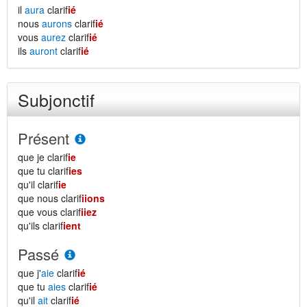
il
aura
clarif
ié
nous
aurons
clarif
ié
vous
aurez
clarif
ié
ils
auront
clarif
ié
Subjonctif
Présent
que je clarif
ie
que tu clarif
ies
qu'il clarif
ie
que nous clarif
iions
que vous clarif
iiez
qu'ils clarif
ient
Passé
que j'
aie
clarif
ié
que tu
aies
clarif
ié
qu'il
ait
clarif
ié