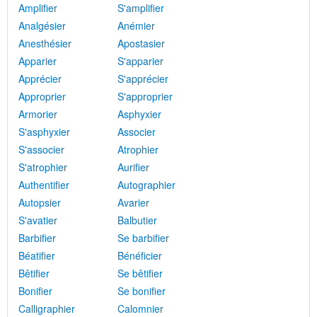
Amplifier
S'amplifier
Analgésier
Anémier
Anesthésier
Apostasier
Apparier
S'apparier
Apprécier
S'apprécier
Approprier
S'approprier
Armorier
Asphyxier
S'asphyxier
Associer
S'associer
Atrophier
S'atrophier
Aurifier
Authentifier
Autographier
Autopsier
Avarier
S'avatier
Balbutier
Barbifier
Se barbifier
Béatifier
Bénéficier
Bêtifier
Se bêtifier
Bonifier
Se bonifier
Calligraphier
Calomnier