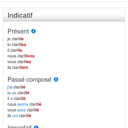
Indicatif
Présent
je clarif
ie
tu clarif
ies
il clarif
ie
nous clarif
ions
vous clarif
iez
ils clarif
ient
Passé composé
j'
ai
clarif
ié
tu
as
clarif
ié
il
a
clarif
ié
nous
avons
clarif
ié
vous
avez
clarif
ié
ils
ont
clarif
ié
Imparfait