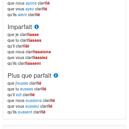
que nous
ayons
clarif
ié
que vous
ayez
clarif
ié
qu'ils
aient
clarif
ié
Imparfait
que je clarif
iasse
que tu clarif
iasses
qu'il clarif
iât
que nous clarif
iassions
que vous clarif
iassiez
qu'ils clarif
iassent
Plus que parfait
que j'
eusse
clarif
ié
que tu
eusses
clarif
ié
qu'il
eût
clarif
ié
que nous
eussions
clarif
ié
que vous
eussiez
clarif
ié
qu'ils
eussent
clarif
ié