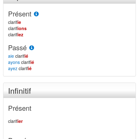
Présent
clarif
ie
clarif
ions
clarif
iez
Passé
aie
clarif
ié
ayons
clarif
ié
ayez
clarif
ié
Infinitif
Présent
clarif
ier