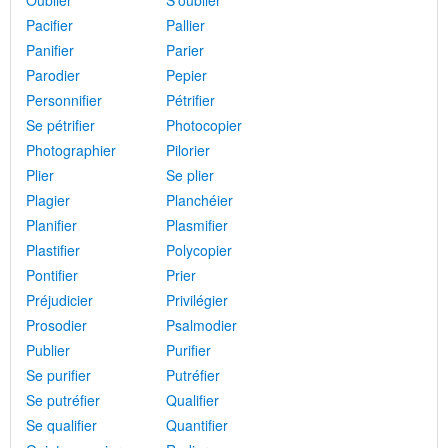
Oublier
S'oublier
Pacifier
Pallier
Panifier
Parier
Parodier
Pepier
Personnifier
Pétrifier
Se pétrifier
Photocopier
Photographier
Pilorier
Plier
Se plier
Plagier
Planchéier
Planifier
Plasmifier
Plastifier
Polycopier
Pontifier
Prier
Préjudicier
Privilégier
Prosodier
Psalmodier
Publier
Purifier
Se purifier
Putréfier
Se putréfier
Qualifier
Se qualifier
Quantifier