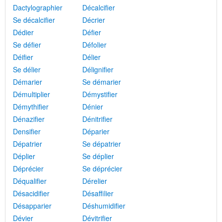
Dactylographier
Décalcifier
Se décalcifier
Décrier
Dédier
Défier
Se défier
Défolier
Déifier
Délier
Se délier
Délignifier
Démarier
Se démarier
Démultiplier
Démystifier
Démythifier
Dénier
Dénazifier
Dénitrifier
Densifier
Déparier
Dépatrier
Se dépatrier
Déplier
Se déplier
Déprécier
Se déprécier
Déqualifier
Dérelier
Désacidifier
Désaffilier
Désapparier
Déshumidifier
Dévier
Dévitrifier