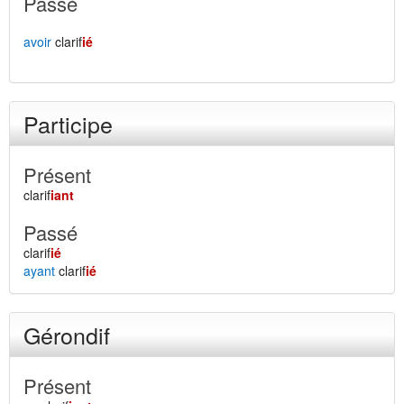
Passé
avoir
clarif
ié
Participe
Présent
clarif
iant
Passé
clarif
ié
ayant
clarif
ié
Gérondif
Présent