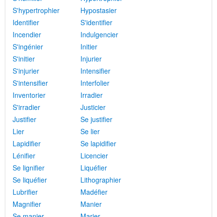
S'hypertrophier
Hypostasier
Identifier
S'identifier
Incendier
Indulgencier
S'ingénier
Initier
S'initier
Injurier
S'injurier
Intensifier
S'intensifier
Interfolier
Inventorier
Irradier
S'irradier
Justicier
Justifier
Se justifier
Lier
Se lier
Lapidifier
Se lapidifier
Lénifier
Licencier
Se lignifier
Liquéfier
Se liquéfier
Lithographier
Lubrifier
Madéfier
Magnifier
Manier
Se manier
Marier