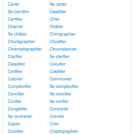
Carier
Se carier
Se carnifier
Caséifier
Certifier
Chier
Charrier
Châtier
Se châtier
Chirographier
Chorégraphier
Chosifier
Cinématographier
Circonstancier
Clarifier
Se clarifier
Classifier
Cocufier
Codifier
Cokéfier
Colorier
Communier
Complexifier
Se complexifier
Concilier
Se concilier
Confier
Se confier
Congédier
Contrarier
Se contrarier
Convier
Copier
Crier
Crucifier
Cryptographier