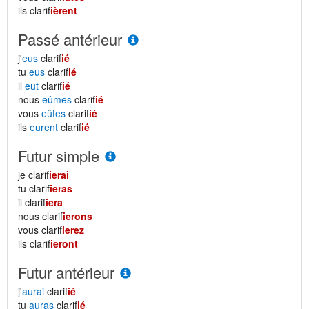
ils clarif
ièrent
Passé antérieur
j'
eus
clarif
ié
tu
eus
clarif
ié
il
eut
clarif
ié
nous
eûmes
clarif
ié
vous
eûtes
clarif
ié
ils
eurent
clarif
ié
Futur simple
je clarif
ierai
tu clarif
ieras
il clarif
iera
nous clarif
ierons
vous clarif
ierez
ils clarif
ieront
Futur antérieur
j'
aurai
clarif
ié
tu
auras
clarif
ié