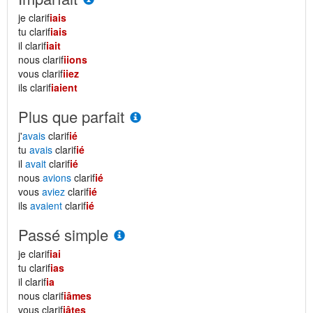
je clarif
iais
tu clarif
iais
il clarif
iait
nous clarif
iions
vous clarif
iiez
ils clarif
iaient
Plus que parfait
j'
avais
clarif
ié
tu
avais
clarif
ié
il
avait
clarif
ié
nous
avions
clarif
ié
vous
aviez
clarif
ié
ils
avaient
clarif
ié
Passé simple
je clarif
iai
tu clarif
ias
il clarif
ia
nous clarif
iâmes
vous clarif
iâtes