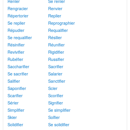
Renier
Se renier
Rengracier
Renvier
Répertorier
Replier
Se replier
Reprographier
Répudier
Requalifier
Se requalifier
Résilier
Résinifier
Réunifier
Revivifier
Rigidifier
Rubéfier
Russifier
Saccharifier
Sacrifier
Se sacrifier
Salarier
Salifier
Sanctifier
Saponifier
Scier
Scarifier
Scorifier
Sérier
Signifier
Simplifier
Se simplifier
Skier
Solfier
Solidifier
Se solidifier