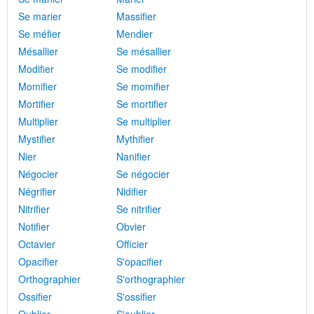
Se marier
Massifier
Se méfier
Mendier
Mésallier
Se mésallier
Modifier
Se modifier
Momifier
Se momifier
Mortifier
Se mortifier
Multiplier
Se multiplier
Mystifier
Mythifier
Nier
Nanifier
Négocier
Se négocier
Négrifier
Nidifier
Nitrifier
Se nitrifier
Notifier
Obvier
Octavier
Officier
Opacifier
S'opacifier
Orthographier
S'orthographier
Ossifier
S'ossifier