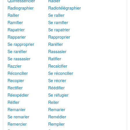
Quintessencier
Radier
Radiographier
Radiotélégraphier
Rallier
Se rallier
Ramifier
Se ramifier
Rapatrier
Se rapatrier
Rapparier
Rapproprier
Se rapproprier
Raréfier
Se raréfier
Rassasier
Se rassasier
Ratifier
Razzier
Recalcifier
Réconcilier
Se réconcilier
Recopier
Se récrier
Rectifier
Réédifier
Réexpédier
Se réfugier
Réifier
Relier
Remanier
Remarier
Se remarier
Remédier
Remercier
Remplier