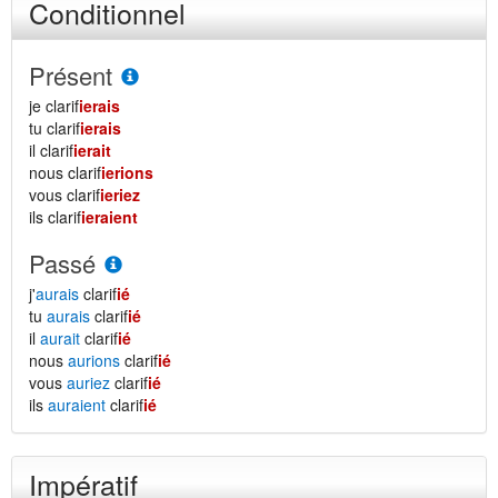
Conditionnel
Présent
je clarif
ierais
tu clarif
ierais
il clarif
ierait
nous clarif
ierions
vous clarif
ieriez
ils clarif
ieraient
Passé
j'
aurais
clarif
ié
tu
aurais
clarif
ié
il
aurait
clarif
ié
nous
aurions
clarif
ié
vous
auriez
clarif
ié
ils
auraient
clarif
ié
Impératif