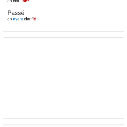
en clarif
iant
Passé
en
ayant
clarif
ié