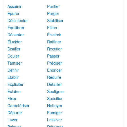
Assainir
Purifier
Épurer
Purger
Désinfecter
Stabiliser
Équilibrer
Filtrer
Décanter
Éclaircir
Élucider
Raffiner
Distiller
Rectifier
Couler
Passer
Tamiser
Préciser
Définir
Énoncer
Établir
Réduire
Expliciter
Détailler
Éclairer
Souligner
Fixer
Spécifier
Caractériser
Nettoyer
Dépurer
Fumiger
Laver
Lessiver
Balayer
Déterger