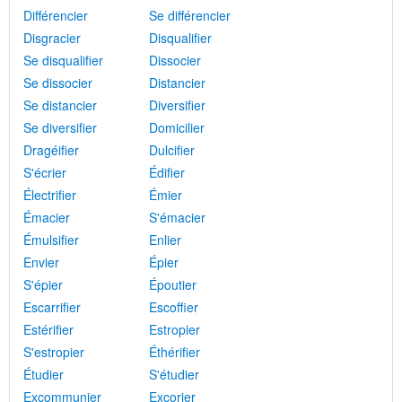
Différencier
Se différencier
Disgracier
Disqualifier
Se disqualifier
Dissocier
Se dissocier
Distancier
Se distancier
Diversifier
Se diversifier
Domicilier
Dragéifier
Dulcifier
S'écrier
Édifier
Électrifier
Émier
Émacier
S'émacier
Émulsifier
Enlier
Envier
Épier
S'épier
Époutier
Escarrifier
Escoffier
Estérifier
Estropier
S'estropier
Éthérifier
Étudier
S'étudier
Excommunier
Excorier