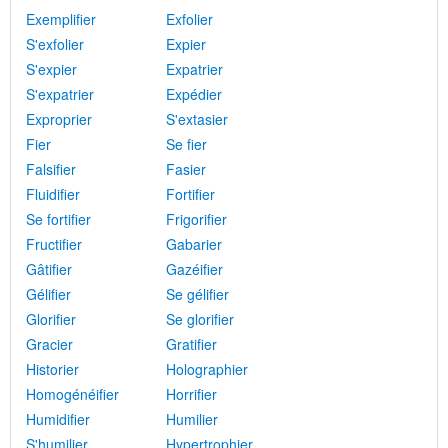
Exemplifier
Exfolier
S'exfolier
Expier
S'expier
Expatrier
S'expatrier
Expédier
Exproprier
S'extasier
Fier
Se fier
Falsifier
Fasier
Fluidifier
Fortifier
Se fortifier
Frigorifier
Fructifier
Gabarier
Gâtifier
Gazéifier
Gélifier
Se gélifier
Glorifier
Se glorifier
Gracier
Gratifier
Historier
Holographier
Homogénéifier
Horrifier
Humidifier
Humilier
S'humilier
Hypertrophier