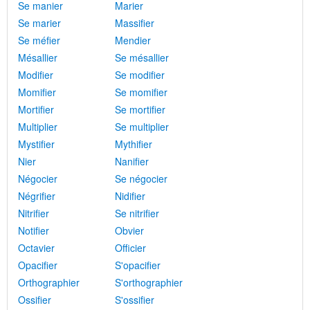
Se manier
Marier
Se marier
Massifier
Se méfier
Mendier
Mésallier
Se mésallier
Modifier
Se modifier
Momifier
Se momifier
Mortifier
Se mortifier
Multiplier
Se multiplier
Mystifier
Mythifier
Nier
Nanifier
Négocier
Se négocier
Négrifier
Nidifier
Nitrifier
Se nitrifier
Notifier
Obvier
Octavier
Officier
Opacifier
S'opacifier
Orthographier
S'orthographier
Ossifier
S'ossifier