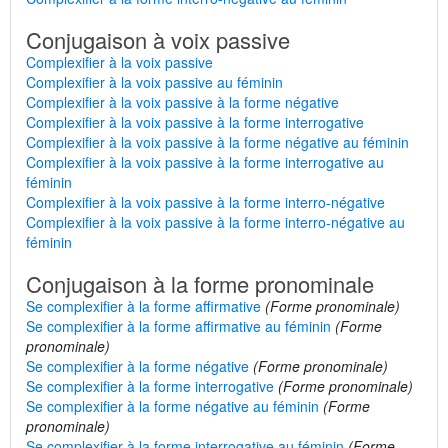
Conjugaison à voix passive
Complexifier à la voix passive
Complexifier à la voix passive au féminin
Complexifier à la voix passive à la forme négative
Complexifier à la voix passive à la forme interrogative
Complexifier à la voix passive à la forme négative au féminin
Complexifier à la voix passive à la forme interrogative au
féminin
Complexifier à la voix passive à la forme interro-négative
Complexifier à la voix passive à la forme interro-négative au
féminin
Conjugaison à la forme pronominale
Se complexifier à la forme affirmative
(Forme pronominale)
Se complexifier à la forme affirmative au féminin
(Forme
pronominale)
Se complexifier à la forme négative
(Forme pronominale)
Se complexifier à la forme interrogative
(Forme pronominale)
Se complexifier à la forme négative au féminin
(Forme
pronominale)
Se complexifier à la forme interrogative au féminin
(Forme