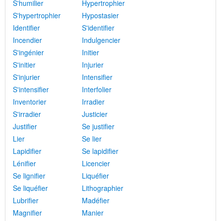
S'humilier
Hypertrophier
S'hypertrophier
Hypostasier
Identifier
S'identifier
Incendier
Indulgencier
S'ingénier
Initier
S'initier
Injurier
S'injurier
Intensifier
S'intensifier
Interfolier
Inventorier
Irradier
S'irradier
Justicier
Justifier
Se justifier
Lier
Se lier
Lapidifier
Se lapidifier
Lénifier
Licencier
Se lignifier
Liquéfier
Se liquéfier
Lithographier
Lubrifier
Madéfier
Magnifier
Manier