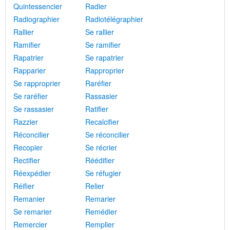
Quintessencier
Radier
Radiographier
Radiotélégraphier
Rallier
Se rallier
Ramifier
Se ramifier
Rapatrier
Se rapatrier
Rapparier
Rapproprier
Se rapproprier
Raréfier
Se raréfier
Rassasier
Se rassasier
Ratifier
Razzier
Recalcifier
Réconcilier
Se réconcilier
Recopier
Se récrier
Rectifier
Réédifier
Réexpédier
Se réfugier
Réifier
Relier
Remanier
Remarier
Se remarier
Remédier
Remercier
Remplier