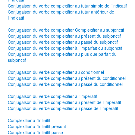
Conjugaison du verbe complexifier au futur simple de l'indicatif
Conjugaison du verbe complexifier au futur antérieur de
l'indicatif
Conjugaison du verbe complexifier Complexifier au subjonctif
Conjugaison du verbe complexifier au présent du subjonctif
Conjugaison du verbe complexifier au passé du subjonctif
Conjugaison du verbe complexifier à l'imparfait du subjonctif
Conjugaison du verbe complexifier au plus que parfait du
subjonctif
Conjugaison du verbe complexifier au conditionnel
Conjugaison du verbe complexifier au présent du conditionnel
Conjugaison du verbe complexifier au passé du conditionnel
Conjugaison du verbe complexifier à l'impératif
Conjugaison du verbe complexifier au présent de l'impératif
Conjugaison du verbe complexifier au passé de l'impératif
Complexifier à l'infinitif
Complexifier à l'infinitif présent
Complexifier à l'infinitif passé