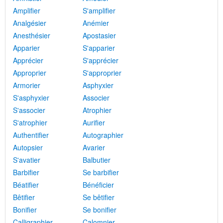
Amplifier
S'amplifier
Analgésier
Anémier
Anesthésier
Apostasier
Apparier
S'apparier
Apprécier
S'apprécier
Approprier
S'approprier
Armorier
Asphyxier
S'asphyxier
Associer
S'associer
Atrophier
S'atrophier
Aurifier
Authentifier
Autographier
Autopsier
Avarier
S'avatier
Balbutier
Barbifier
Se barbifier
Béatifier
Bénéficier
Bêtifier
Se bêtifier
Bonifier
Se bonifier
Calligraphier
Calomnier