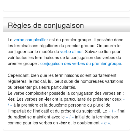
Règles de conjugaison
Le
verbe complexifier
est du premier groupe. Il possède donc
les terminaisons régulières du premier groupe. On pourra le
conjuguer sur le modèle du
verbe aimer
. Suivez ce lien pour
voir toutes les terminaisons de la conjugaison des verbes du
premier groupe :
conjugaison des verbes du premier groupe
.
Cependant, bien que les terminaisons soient parfaitement
régulières, le radical, lui, peut subir de nombreuses variations
ou présenter plusieurs particularités.
Le verbe complexifier possède la conjugaison des verbes en :
-ier
. Les verbes en
-ier
ont la particularité de présenter deux
«
i »
à la première et la deuxième personne du pluriel de
l'imparfait de l'indicatif et du présent du subjonctif. Le
« i »
final
du radical se maintient avec le
« i »
initial de la terminaison
comme pour les verbes en
-éer
et le doublement
« e »
.