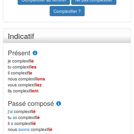
Complexifier ?
Indicatif
Présent
je complexif
ie
tu complexif
ies
il complexif
ie
nous complexif
ions
vous complexif
iez
ils complexif
ient
Passé composé
j'
ai
complexif
ié
tu
as
complexif
ié
il
a
complexif
ié
nous
avons
complexif
ié