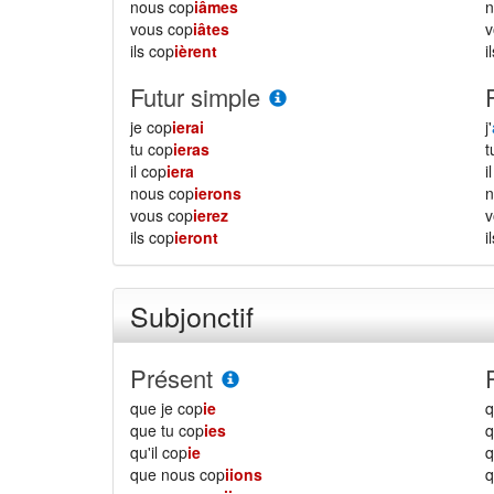
nous cop
iâmes
vous cop
iâtes
ils cop
ièrent
i
Futur simple
je cop
ierai
j'
tu cop
ieras
il cop
iera
i
nous cop
ierons
vous cop
ierez
ils cop
ieront
i
Subjonctif
Présent
que je cop
ie
q
que tu cop
ies
q
qu'il cop
ie
q
que nous cop
iions