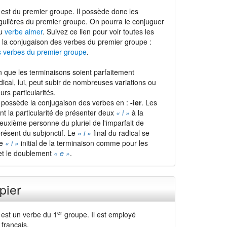
est du premier groupe. Il possède donc les
gulières du premier groupe. On pourra le conjuguer
du
verbe aimer
. Suivez ce lien pour voir toutes les
 la conjugaison des verbes du premier groupe :
s verbes du premier groupe
.
 que les terminaisons soient parfaitement
adical, lui, peut subir de nombreuses variations ou
urs particularités.
 possède la conjugaison des verbes en :
-ier
. Les
nt la particularité de présenter deux
« i »
à la
euxième personne du pluriel de l'imparfait de
 présent du subjonctif. Le
« i »
final du radical se
le
« i »
initial de la terminaison comme pour les
t le doublement
« e »
.
pier
er
 est un verbe du 1
groupe. Il est employé
français.