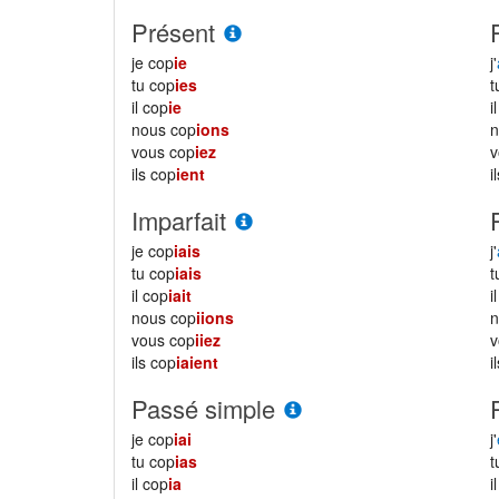
Présent
je cop
ie
j'
tu cop
ies
il cop
ie
i
nous cop
ions
vous cop
iez
ils cop
ient
i
Imparfait
je cop
iais
j'
tu cop
iais
il cop
iait
i
nous cop
iions
vous cop
iiez
ils cop
iaient
i
Passé simple
je cop
iai
j'
tu cop
ias
il cop
ia
i