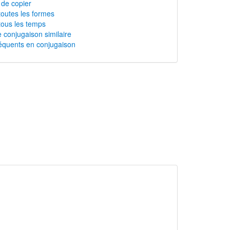
 de copier
toutes les formes
tous les temps
 conjugaison similaire
équents en conjugaison