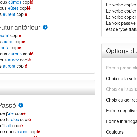
nous
eûmes
cop
ié
Le verbe copier
vous
eûtes
cop
ié
Le verbe copier
ls
eurent
cop
ié
Le verbe copier e
La voix passive 
Futur antérieur
est de type transi
aurai
cop
ié
tu
auras
cop
ié
l
aura
cop
ié
Options d
nous
aurons
cop
ié
vous
aurez
cop
ié
ls
auront
cop
ié
Forme pronomin
Choix de la voix
Choix de l'auxili
Choix du genre:
Passé
Forme négative
ue j'
aie
cop
ié
ue tu
aies
cop
ié
Forme interroga
u'il
ait
cop
ié
que nous
ayons
cop
ié
Couleurs: