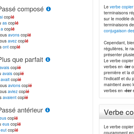
Le
verbe copier
Passé composé
terminaisons ré
ai
cop
ié
sur le modèle 
tu
as
cop
ié
terminaisons de
l
a
cop
ié
conjugaison de
nous
avons
cop
ié
vous
avez
cop
ié
Cependant, bien
ls
ont
cop
ié
régulières, le r
présenter plusie
Plus que parfait
Le verbe copier
verbes en
-ier
o
avais
cop
ié
première et la d
tu
avais
cop
ié
l'indicatif et du
l
avait
cop
ié
maintient avec 
nous
avions
cop
ié
verbes en
-éer
e
vous
aviez
cop
ié
ls
avaient
cop
ié
Passé antérieur
Verbe co
eus
cop
ié
tu
eus
cop
ié
Le verbe copier
l
eut
cop
ié
couramment en 