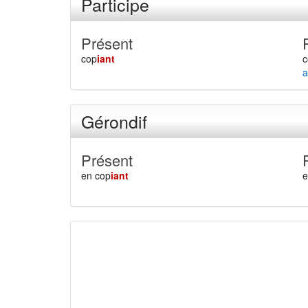
Participe
Présent
cop
iant
c
a
Gérondif
Présent
en cop
iant