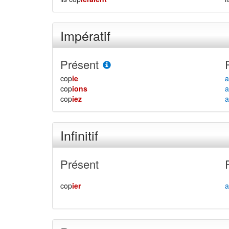
Impératif
Présent
cop
ie
a
cop
ions
a
cop
iez
a
Infinitif
Présent
cop
ier
a