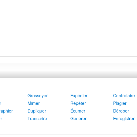
Grossoyer
Expédier
Contrefaire
r
Mimer
Répéter
Plagier
aphier
Dupliquer
Écumer
Dérober
r
Transcrire
Générer
Enregistrer