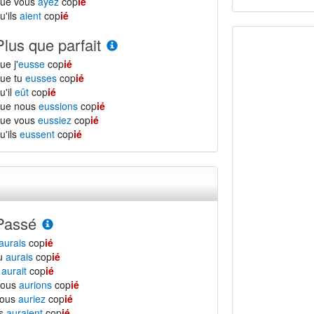
que vous
ayez
cop
ié
u'ils
aient
cop
ié
Plus que parfait
ue j'
eusse
cop
ié
ue tu
eusses
cop
ié
u'il
eût
cop
ié
que nous
eussions
cop
ié
que vous
eussiez
cop
ié
u'ils
eussent
cop
ié
Passé
aurais
cop
ié
tu
aurais
cop
ié
l
aurait
cop
ié
nous
aurions
cop
ié
vous
auriez
cop
ié
ls
auraient
cop
ié