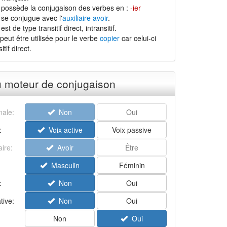
 possède la conjugaison des verbes en :
-ier
 se conjugue avec l'
auxiliaire avoir
.
st de type transitif direct, intransitif.
peut être utilisée pour le verbe
copier
car celui-ci
tif direct.
u moteur de conjugaison
ale:
Non
Oui
:
Voix active
Voix passive
aire:
Avoir
Être
Masculin
Féminin
:
Non
Oui
tive:
Non
Oui
Non
Oui