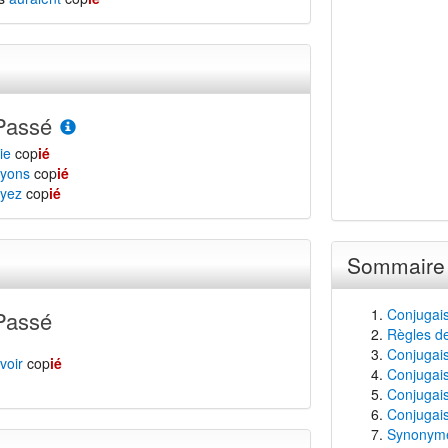
Passé
ie
cop
ié
yons
cop
ié
yez
cop
ié
Sommaire
Conjugais
Passé
Règles de
Conjugaiso
voir
cop
ié
Conjugais
Conjugais
Conjugais
Synonyme