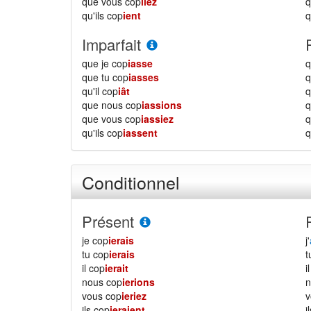
que vous cop
iiez
qu'ils cop
ient
q
Imparfait
que je cop
iasse
q
que tu cop
iasses
q
qu'il cop
iât
q
que nous cop
iassions
que vous cop
iassiez
qu'ils cop
iassent
q
Conditionnel
Présent
je cop
ierais
j'
tu cop
ierais
il cop
ierait
i
nous cop
ierions
vous cop
ieriez
ils cop
ieraient
i