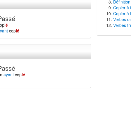
Définition
Copier à 
Copier à 
Passé
Verbes de
op
ié
Verbes fr
yant
cop
ié
Passé
en
ayant
cop
ié