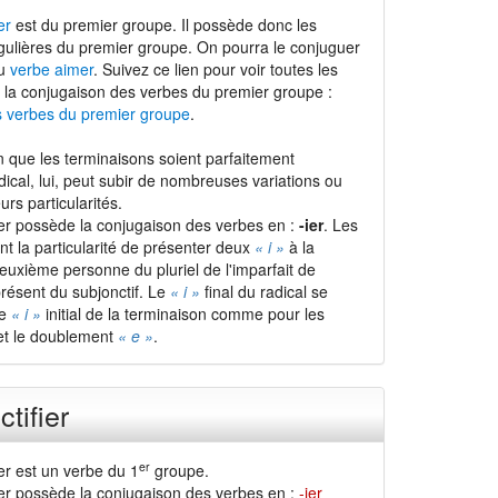
er
est du premier groupe. Il possède donc les
gulières du premier groupe. On pourra le conjuguer
du
verbe aimer
. Suivez ce lien pour voir toutes les
 la conjugaison des verbes du premier groupe :
s verbes du premier groupe
.
 que les terminaisons soient parfaitement
adical, lui, peut subir de nombreuses variations ou
urs particularités.
fier possède la conjugaison des verbes en :
-ier
. Les
nt la particularité de présenter deux
« i »
à la
euxième personne du pluriel de l'imparfait de
 présent du subjonctif. Le
« i »
final du radical se
le
« i »
initial de la terminaison comme pour les
t le doublement
« e »
.
ctifier
er
ier est un verbe du 1
groupe.
fier possède la conjugaison des verbes en :
-ier