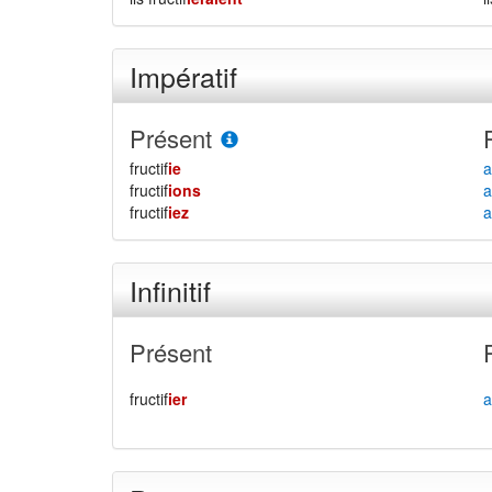
Impératif
Présent
fructif
ie
a
fructif
ions
a
fructif
iez
a
Infinitif
Présent
fructif
ier
a