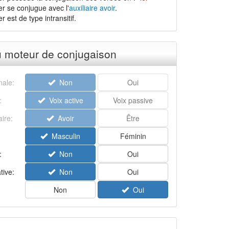
ier se conjugue avec l'
auxiliaire avoir
.
er est de type intransitif.
u moteur de conjugaison
ale:
Non
Oui
:
Voix active
Voix passive
aire:
Avoir
Être
Masculin
Féminin
:
Non
Oui
tive:
Non
Oui
Non
Oui