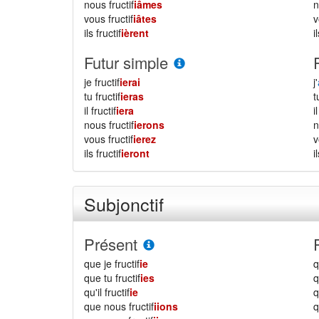
nous fructif
iâmes
vous fructif
iâtes
ils fructif
ièrent
i
Futur simple
je fructif
ierai
j'
tu fructif
ieras
il fructif
iera
i
nous fructif
ierons
vous fructif
ierez
ils fructif
ieront
i
Subjonctif
Présent
que je fructif
ie
q
que tu fructif
ies
q
qu'il fructif
ie
q
que nous fructif
iions