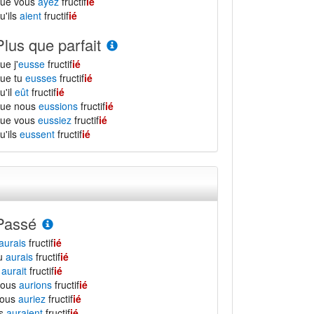
que vous
ayez
fructif
ié
u'ils
aient
fructif
ié
Plus que parfait
ue j'
eusse
fructif
ié
ue tu
eusses
fructif
ié
u'il
eût
fructif
ié
que nous
eussions
fructif
ié
que vous
eussiez
fructif
ié
u'ils
eussent
fructif
ié
Passé
aurais
fructif
ié
tu
aurais
fructif
ié
l
aurait
fructif
ié
nous
aurions
fructif
ié
vous
auriez
fructif
ié
ls
auraient
fructif
ié