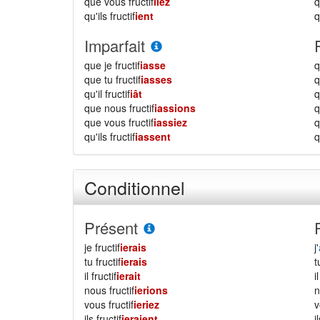
que vous fructif
iiez
qu'ils fructif
ient
q
Imparfait
que je fructif
iasse
q
que tu fructif
iasses
q
qu'il fructif
iât
q
que nous fructif
iassions
que vous fructif
iassiez
qu'ils fructif
iassent
q
Conditionnel
Présent
je fructif
ierais
j'
tu fructif
ierais
il fructif
ierait
i
nous fructif
ierions
vous fructif
ieriez
ils fructif
ieraient
i