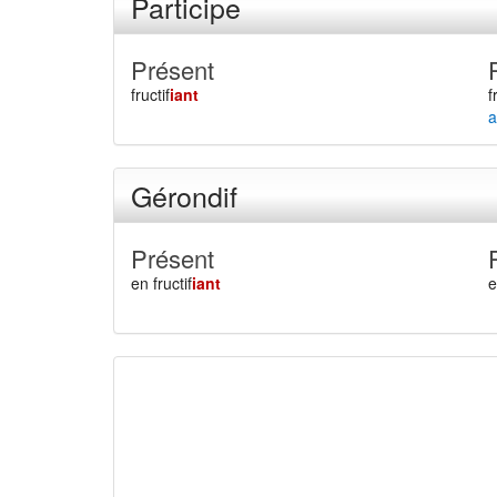
Participe
Présent
fructif
iant
f
a
Gérondif
Présent
en fructif
iant