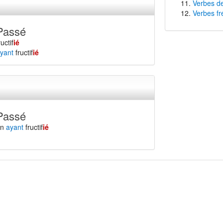
Verbes de
Verbes fr
Passé
ructif
ié
yant
fructif
ié
Passé
en
ayant
fructif
ié