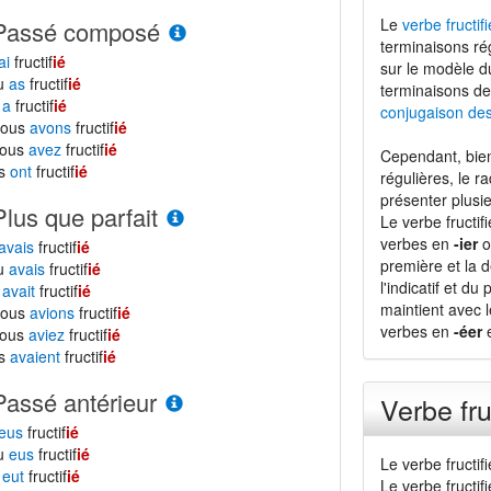
Le
verbe fructifi
Passé composé
terminaisons ré
ai
fructif
ié
sur le modèle 
tu
as
fructif
ié
terminaisons de
l
a
fructif
ié
conjugaison de
nous
avons
fructif
ié
vous
avez
fructif
ié
Cependant, bien
ls
ont
fructif
ié
régulières, le r
présenter plusie
Plus que parfait
Le verbe fructi
verbes en
-ier
o
avais
fructif
ié
première et la d
tu
avais
fructif
ié
l'indicatif et du
l
avait
fructif
ié
maintient avec 
nous
avions
fructif
ié
verbes en
-éer
e
vous
aviez
fructif
ié
ls
avaient
fructif
ié
Passé antérieur
Verbe fru
eus
fructif
ié
tu
eus
fructif
ié
Le verbe fructif
l
eut
fructif
ié
Le verbe fructi