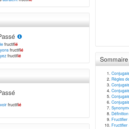
Passé
ie
fructif
ié
yons
fructif
ié
yez
fructif
ié
Sommaire
Conjugais
Règles de
Conjugaiso
Conjugaiso
Passé
Conjugais
Conjugaiso
voir
fructif
ié
Synonymes
Définition
Fructifier
Fructifier