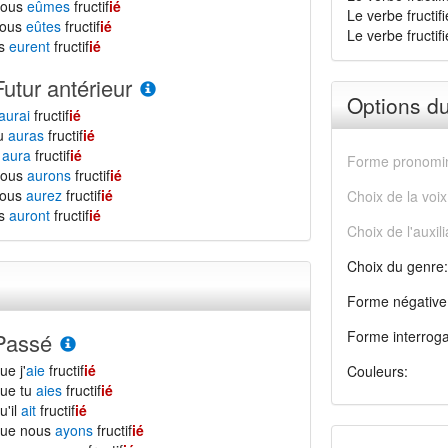
nous
eûmes
fructif
ié
Le verbe fructif
vous
eûtes
fructif
ié
Le verbe fructifi
ls
eurent
fructif
ié
Futur antérieur
Options d
aurai
fructif
ié
tu
auras
fructif
ié
l
aura
fructif
ié
Forme pronomin
nous
aurons
fructif
ié
vous
aurez
fructif
ié
Choix de la voix
ls
auront
fructif
ié
Choix de l'auxili
Choix du genre:
Forme négative
Forme interroga
Passé
ue j'
aie
fructif
ié
Couleurs:
ue tu
aies
fructif
ié
u'il
ait
fructif
ié
que nous
ayons
fructif
ié