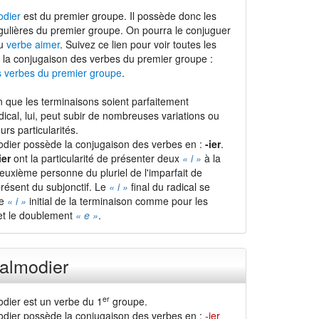
odier
est du premier groupe. Il possède donc les
gulières du premier groupe. On pourra le conjuguer
du
verbe aimer
. Suivez ce lien pour voir toutes les
 la conjugaison des verbes du premier groupe :
s verbes du premier groupe
.
 que les terminaisons soient parfaitement
adical, lui, peut subir de nombreuses variations ou
urs particularités.
dier possède la conjugaison des verbes en :
-ier
.
ier
ont la particularité de présenter deux
« i »
à la
euxième personne du pluriel de l'imparfait de
 présent du subjonctif. Le
« i »
final du radical se
le
« i »
initial de la terminaison comme pour les
t le doublement
« e »
.
almodier
er
dier est un verbe du 1
groupe.
dier possède la conjugaison des verbes en :
-ier