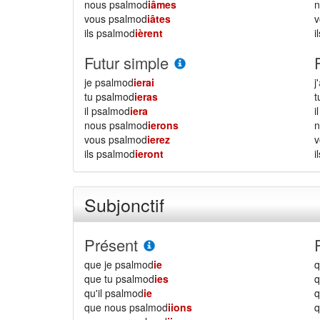
nous psalmod
iâmes
vous psalmod
iâtes
ils psalmod
ièrent
i
Futur simple
je psalmod
ierai
j'
tu psalmod
ieras
il psalmod
iera
i
nous psalmod
ierons
vous psalmod
ierez
ils psalmod
ieront
i
Subjonctif
Présent
que je psalmod
ie
q
que tu psalmod
ies
q
qu'il psalmod
ie
q
que nous psalmod
iions