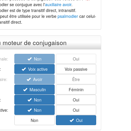
dier se conjugue avec l'
auxiliaire avoir
.
er est de type transitif direct, intransitif.
peut être utilisée pour le verbe
psalmodier
car celui-
nsitif direct.
u moteur de conjugaison
ale:
Non
Oui
:
Voix active
Voix passive
aire:
Avoir
Être
Masculin
Féminin
:
Non
Oui
tive:
Non
Oui
Non
Oui