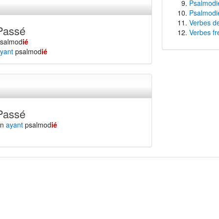
Psalmodie
Psalmodie
Verbes de
Passé
Verbes fr
psalmod
ié
yant
psalmod
ié
Passé
en
ayant
psalmod
ié