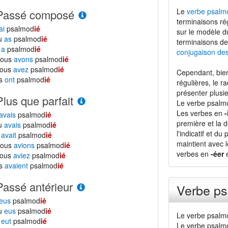
Le
verbe psalm
Passé composé
terminaisons ré
ai
psalmod
ié
sur le modèle 
tu
as
psalmod
ié
terminaisons de
l
a
psalmod
ié
conjugaison de
nous
avons
psalmod
ié
vous
avez
psalmod
ié
Cependant, bien
ls
ont
psalmod
ié
régulières, le r
présenter plusie
Plus que parfait
Le verbe psalmo
Les verbes en
-
avais
psalmod
ié
première et la d
tu
avais
psalmod
ié
l'indicatif et du
l
avait
psalmod
ié
maintient avec 
nous
avions
psalmod
ié
verbes en
-éer
e
vous
aviez
psalmod
ié
ls
avaient
psalmod
ié
Passé antérieur
Verbe ps
eus
psalmod
ié
tu
eus
psalmod
ié
Le verbe psalmo
l
eut
psalmod
ié
Le verbe psalmo