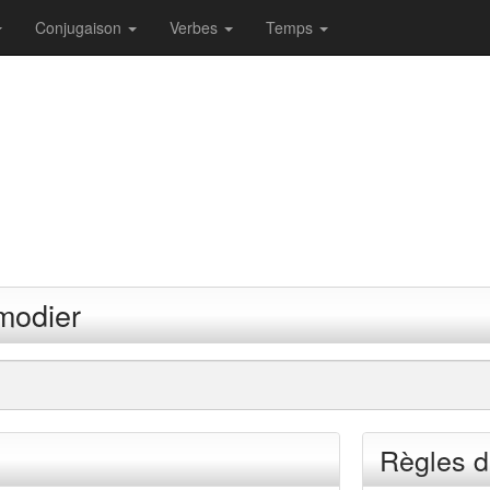
Conjugaison
Verbes
Temps
modier
Règles d