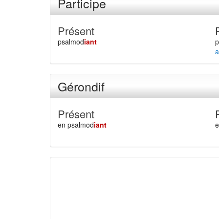
Participe
Présent
psalmod
iant
a
Gérondif
Présent
en psalmod
iant