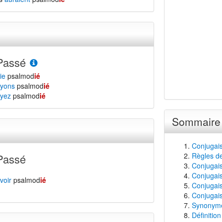
Passé
ie
psalmod
ié
yons
psalmod
ié
yez
psalmod
ié
Sommaire
Conjugai
Règles de
Passé
Conjugais
Conjugais
voir
psalmod
ié
Conjugais
Conjugais
Synonyme
Définitio