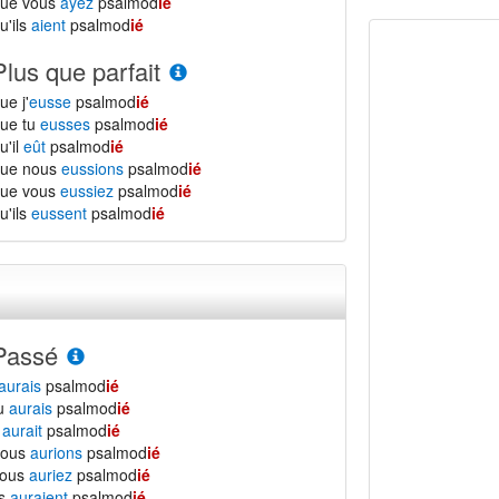
que vous
ayez
psalmod
ié
u'ils
aient
psalmod
ié
Plus que parfait
ue j'
eusse
psalmod
ié
ue tu
eusses
psalmod
ié
u'il
eût
psalmod
ié
que nous
eussions
psalmod
ié
que vous
eussiez
psalmod
ié
u'ils
eussent
psalmod
ié
Passé
aurais
psalmod
ié
tu
aurais
psalmod
ié
l
aurait
psalmod
ié
nous
aurions
psalmod
ié
vous
auriez
psalmod
ié
ls
auraient
psalmod
ié