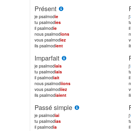
Présent
je psalmod
ie
j'
tu psalmod
ies
il psalmod
ie
i
nous psalmod
ions
vous psalmod
iez
ils psalmod
ient
i
Imparfait
je psalmod
iais
j'
tu psalmod
iais
il psalmod
iait
i
nous psalmod
iions
vous psalmod
iiez
ils psalmod
iaient
i
Passé simple
je psalmod
iai
j'
tu psalmod
ias
il psalmod
ia
i