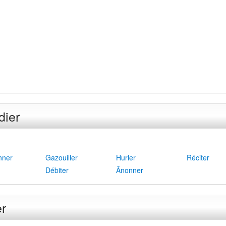
dier
nner
Gazouiller
Hurler
Réciter
Débiter
Ânonner
er