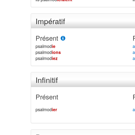
Impératif
Présent
psalmod
ie
a
psalmod
ions
a
psalmod
iez
a
Infinitif
Présent
psalmod
ier
a