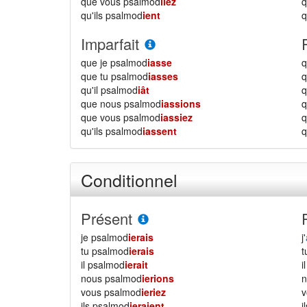
que vous psalmod
iiez
qu'ils psalmod
ient
q
Imparfait
que je psalmod
iasse
q
que tu psalmod
iasses
q
qu'il psalmod
iât
q
que nous psalmod
iassions
que vous psalmod
iassiez
qu'ils psalmod
iassent
q
Conditionnel
Présent
je psalmod
ierais
j'
tu psalmod
ierais
il psalmod
ierait
i
nous psalmod
ierions
vous psalmod
ieriez
ils psalmod
ieraient
i