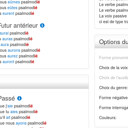
nous
eûmes
psalmod
ié
Le verbe psalmo
vous
eûtes
psalmod
ié
Le verbe psalmodi
ls
eurent
psalmod
ié
La voix passive 
ci est de type tra
Futur antérieur
aurai
psalmod
ié
tu
auras
psalmod
ié
Options d
l
aura
psalmod
ié
nous
aurons
psalmod
ié
vous
aurez
psalmod
ié
Forme pronomin
ls
auront
psalmod
ié
Choix de la voix
Choix de l'auxili
Choix du genre:
Passé
Forme négative
ue j'
aie
psalmod
ié
Forme interroga
ue tu
aies
psalmod
ié
u'il
ait
psalmod
ié
Couleurs:
que nous
ayons
psalmod
ié