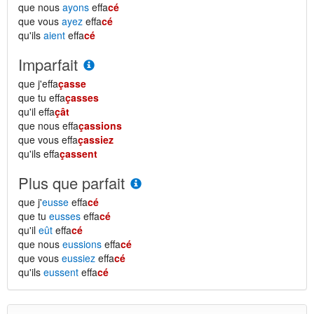
que nous
ayons
effa
cé
que vous
ayez
effa
cé
qu'ils
aient
effa
cé
Imparfait
que j'effa
çasse
que tu effa
çasses
qu'il effa
çât
que nous effa
çassions
que vous effa
çassiez
qu'ils effa
çassent
Plus que parfait
que j'
eusse
effa
cé
que tu
eusses
effa
cé
qu'il
eût
effa
cé
que nous
eussions
effa
cé
que vous
eussiez
effa
cé
qu'ils
eussent
effa
cé