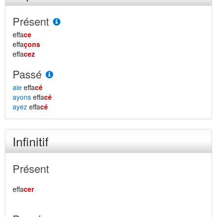
Présent
effa
ce
effa
çons
effa
cez
Passé
aie
effa
cé
ayons
effa
cé
ayez
effa
cé
Infinitif
Présent
effa
cer