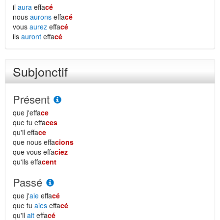
il
aura
effa
cé
nous
aurons
effa
cé
vous
aurez
effa
cé
ils
auront
effa
cé
Subjonctif
Présent
que j'effa
ce
que tu effa
ces
qu'il effa
ce
que nous effa
cions
que vous effa
ciez
qu'ils effa
cent
Passé
que j'
aie
effa
cé
que tu
aies
effa
cé
qu'il
ait
effa
cé