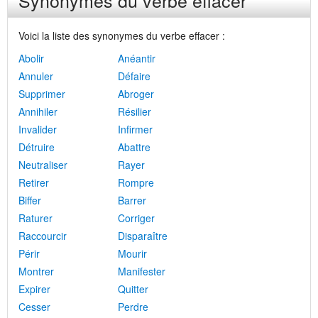
Synonymes du verbe effacer
Voici la liste des synonymes du verbe effacer :
Abolir
Anéantir
Annuler
Défaire
Supprimer
Abroger
Annihiler
Résilier
Invalider
Infirmer
Détruire
Abattre
Neutraliser
Rayer
Retirer
Rompre
Biffer
Barrer
Raturer
Corriger
Raccourcir
Disparaître
Périr
Mourir
Montrer
Manifester
Expirer
Quitter
Cesser
Perdre