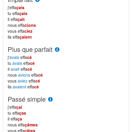
j'effa
çais
tu effa
çais
il effa
çait
nous effa
cions
vous effa
ciez
ils effa
çaient
Plus que parfait
j'
avais
effa
cé
tu
avais
effa
cé
il
avait
effa
cé
nous
avions
effa
cé
vous
aviez
effa
cé
ils
avaient
effa
cé
Passé simple
j'effa
çai
tu effa
ças
il effa
ça
nous effa
çâmes
vous effa
çâtes