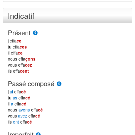
Indicatif
Présent
j'effa
ce
tu effa
ces
il effa
ce
nous effa
çons
vous effa
cez
ils effa
cent
Passé composé
j'
ai
effa
cé
tu
as
effa
cé
il
a
effa
cé
nous
avons
effa
cé
vous
avez
effa
cé
ils
ont
effa
cé
Imparfait