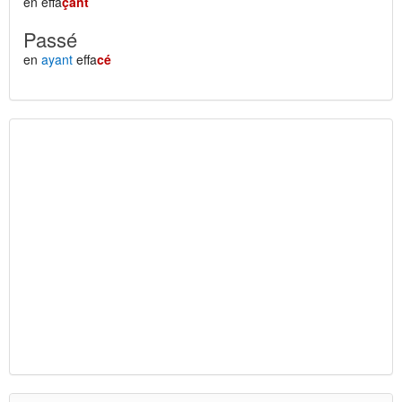
en effa
çant
Passé
en
ayant
effa
cé