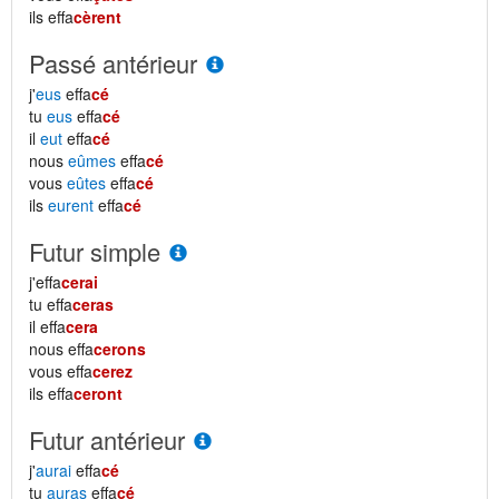
ils effa
cèrent
Passé antérieur
j'
eus
effa
cé
tu
eus
effa
cé
il
eut
effa
cé
nous
eûmes
effa
cé
vous
eûtes
effa
cé
ils
eurent
effa
cé
Futur simple
j'effa
cerai
tu effa
ceras
il effa
cera
nous effa
cerons
vous effa
cerez
ils effa
ceront
Futur antérieur
j'
aurai
effa
cé
tu
auras
effa
cé