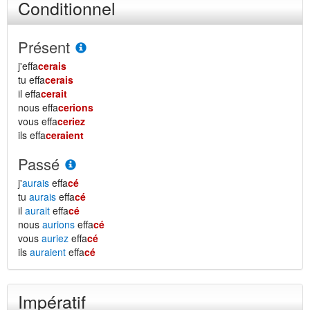
Conditionnel
Présent
j'effa
cerais
tu effa
cerais
il effa
cerait
nous effa
cerions
vous effa
ceriez
ils effa
ceraient
Passé
j'
aurais
effa
cé
tu
aurais
effa
cé
il
aurait
effa
cé
nous
aurions
effa
cé
vous
auriez
effa
cé
ils
auraient
effa
cé
Impératif