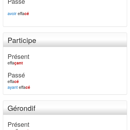
Passé
avoir
effa
cé
Participe
Présent
effa
çant
Passé
effa
cé
ayant
effa
cé
Gérondif
Présent