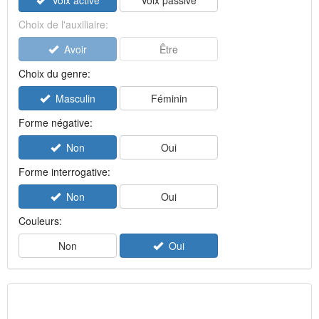
Voix active
Voix passive
Choix de l'auxiliaire:
Avoir
Être
Choix du genre:
Masculin
Féminin
Forme négative:
Non
Oui
Forme interrogative:
Non
Oui
Couleurs:
Non
Oui