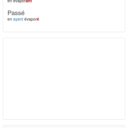
en évapor
ant
Passé
en
ayant
évapor
é