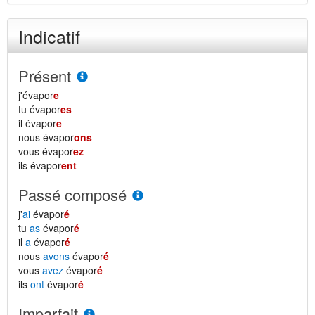
Indicatif
Présent
j'évapor
e
tu évapor
es
il évapor
e
nous évapor
ons
vous évapor
ez
ils évapor
ent
Passé composé
j'
ai
évapor
é
tu
as
évapor
é
il
a
évapor
é
nous
avons
évapor
é
vous
avez
évapor
é
ils
ont
évapor
é
Imparfait