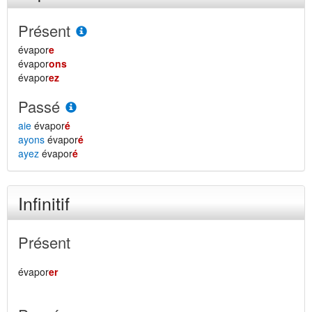
Présent
évapor
e
évapor
ons
évapor
ez
Passé
aie
évapor
é
ayons
évapor
é
ayez
évapor
é
Infinitif
Présent
évapor
er