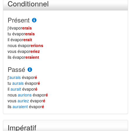
Conditionnel
Présent
j'évapor
erais
tu évapor
erais
il évapor
erait
nous évapor
erions
vous évapor
eriez
ils évapor
eraient
Passé
j'
aurais
évapor
é
tu
aurais
évapor
é
il
aurait
évapor
é
nous
aurions
évapor
é
vous
auriez
évapor
é
ils
auraient
évapor
é
Impératif