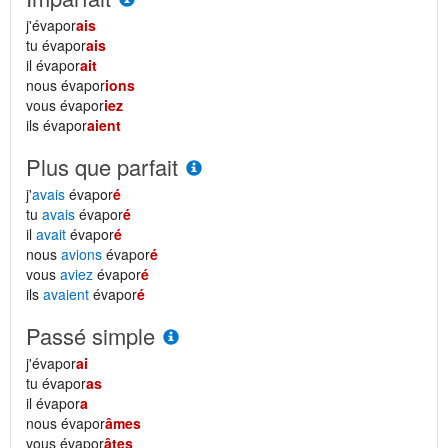
j'évapor
ais
tu évapor
ais
il évapor
ait
nous évapor
ions
vous évapor
iez
ils évapor
aient
Plus que parfait
j'
avais
évapor
é
tu
avais
évapor
é
il
avait
évapor
é
nous
avions
évapor
é
vous
aviez
évapor
é
ils
avaient
évapor
é
Passé simple
j'évapor
ai
tu évapor
as
il évapor
a
nous évapor
âmes
vous évapor
âtes