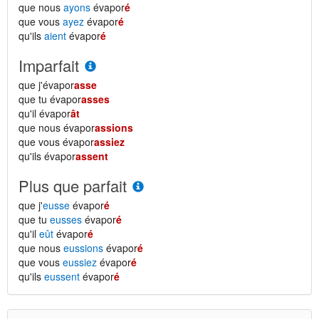
que nous
ayons
évapor
é
que vous
ayez
évapor
é
qu'ils
aient
évapor
é
Imparfait
que j'évapor
asse
que tu évapor
asses
qu'il évapor
ât
que nous évapor
assions
que vous évapor
assiez
qu'ils évapor
assent
Plus que parfait
que j'
eusse
évapor
é
que tu
eusses
évapor
é
qu'il
eût
évapor
é
que nous
eussions
évapor
é
que vous
eussiez
évapor
é
qu'ils
eussent
évapor
é