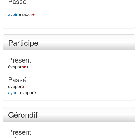
Passé
avoir
évapor
é
Participe
Présent
évapor
ant
Passé
évapor
é
ayant
évapor
é
Gérondif
Présent