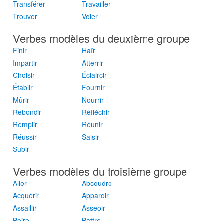
Transférer
Travailler
Trouver
Voler
Verbes modèles du deuxième groupe
Finir
Haïr
Impartir
Atterrir
Choisir
Éclaircir
Établir
Fournir
Mûrir
Nourrir
Rebondir
Réfléchir
Remplir
Réunir
Réussir
Saisir
Subir
Verbes modèles du troisième groupe
Aller
Absoudre
Acquérir
Apparoir
Assaillir
Asseoir
Boire
Battre