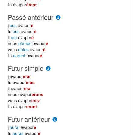
ils évapor
èrent
Passé antérieur
j'
eus
évapor
é
tu
eus
évapor
é
il
eut
évapor
é
nous
eûmes
évapor
é
vous
eûtes
évapor
é
ils
eurent
évapor
é
Futur simple
j'évapor
erai
tu évapor
eras
il évapor
era
nous évapor
erons
vous évapor
erez
ils évapor
eront
Futur antérieur
j'
aurai
évapor
é
tu
auras
évapor
é