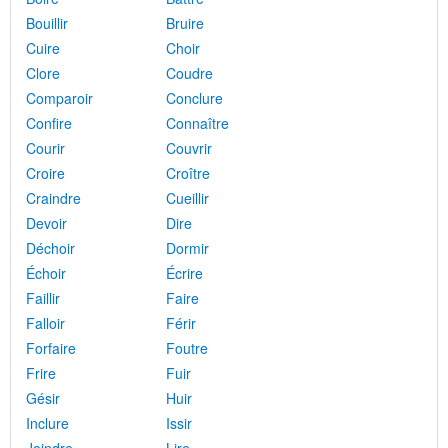
Bouillir
Bruire
Cuire
Choir
Clore
Coudre
Comparoir
Conclure
Confire
Connaître
Courir
Couvrir
Croire
Croître
Craindre
Cueillir
Devoir
Dire
Déchoir
Dormir
Échoir
Écrire
Faillir
Faire
Falloir
Férir
Forfaire
Foutre
Frire
Fuir
Gésir
Huir
Inclure
Issir