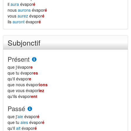
il
aura
évapor
é
nous
aurons
évapor
é
vous
aurez
évapor
é
ils
auront
évapor
é
Subjonctif
Présent
que j'évapor
e
que tu évapor
es
qu'il évapor
e
que nous évapor
ions
que vous évapor
iez
qu'ils évapor
ent
Passé
que j'
aie
évapor
é
que tu
aies
évapor
é
qu'il
ait
évapor
é