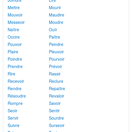
Joindre
Lire
Mettre
Mourir
Mouvoir
Maudire
Messeoir
Moudre
Naître
Ouïr
Occire
Paître
Pouvoir
Peindre
Plaire
Pleuvoir
Poindre
Pourvoir
Prendre
Prévoir
Rire
Rassir
Recevoir
Reclure
Rendre
Repaître
Résoudre
Revaloir
Rompre
Savoir
Seoir
Sentir
Servir
Sourdre
Suivre
Surseoir