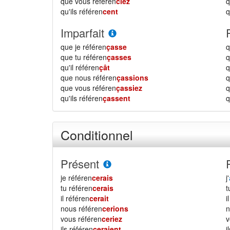
que vous référen
ciez
qu'ils référen
cent
q
Imparfait
que je référen
çasse
q
que tu référen
çasses
q
qu'il référen
çât
q
que nous référen
çassions
que vous référen
çassiez
qu'ils référen
çassent
q
Conditionnel
Présent
je référen
cerais
j'
tu référen
cerais
il référen
cerait
i
nous référen
cerions
vous référen
ceriez
ils référen
ceraient
i