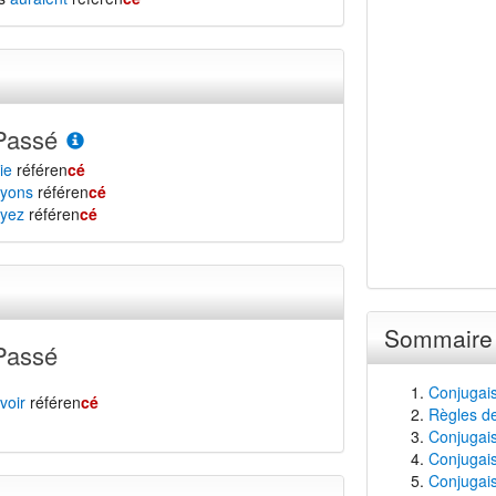
Passé
ie
référen
cé
yons
référen
cé
yez
référen
cé
Sommaire
Passé
Conjugais
voir
référen
cé
Règles de
Conjugaiso
Conjugais
Conjugais