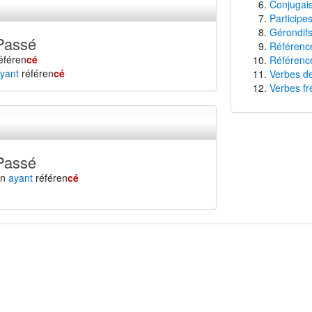
Conjugais
Participe
Gérondifs
Passé
Référence
éféren
cé
Référence
yant
référen
cé
Verbes de
Verbes fr
Passé
en
ayant
référen
cé