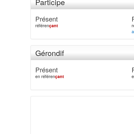
Participe
Présent
référen
çant
r
a
Gérondif
Présent
en référen
çant