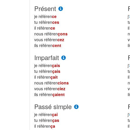
Présent
je référen
ce
j'
tu référen
ces
il référen
ce
i
nous référen
çons
vous référen
cez
ils référen
cent
i
Imparfait
je référen
çais
j'
tu référen
çais
il référen
çait
i
nous référen
cions
vous référen
ciez
ils référen
çaient
i
Passé simple
je référen
çai
j'
tu référen
ças
il référen
ça
i