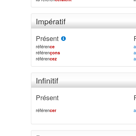
Impératif
Présent
référen
ce
a
référen
çons
a
référen
cez
a
Infinitif
Présent
référen
cer
a