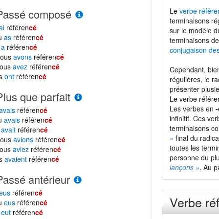
Le
verbe référe
Passé composé
terminaisons ré
ai
référen
cé
sur le modèle 
tu
as
référen
cé
terminaisons de
l
a
référen
cé
conjugaison de
nous
avons
référen
cé
vous
avez
référen
cé
Cependant, bien
ls
ont
référen
cé
régulières, le r
présenter plusie
Plus que parfait
Le verbe référe
Les verbes en
-
avais
référen
cé
infinitif. Ces ve
tu
avais
référen
cé
terminaisons 
l
avait
référen
cé
»
final du radic
nous
avions
référen
cé
toutes les termi
vous
aviez
référen
cé
personne du plur
ls
avaient
référen
cé
lançons »
. Au p
Passé antérieur
eus
référen
cé
Verbe ré
tu
eus
référen
cé
l
eut
référen
cé