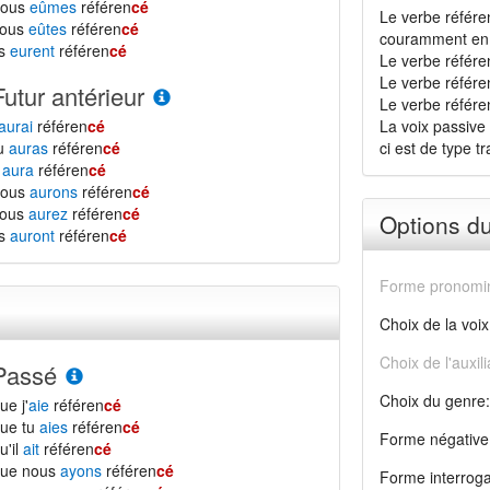
nous
eûmes
référen
cé
Le verbe référe
vous
eûtes
référen
cé
couramment en 
ls
eurent
référen
cé
Le verbe référe
Le verbe référe
Futur antérieur
Le verbe référen
aurai
référen
cé
La voix passive 
tu
auras
référen
cé
ci est de type tra
l
aura
référen
cé
nous
aurons
référen
cé
vous
aurez
référen
cé
Options d
ls
auront
référen
cé
Forme pronomin
Choix de la voix
Choix de l'auxili
Passé
Choix du genre:
ue j'
aie
référen
cé
ue tu
aies
référen
cé
Forme négative
u'il
ait
référen
cé
que nous
ayons
référen
cé
Forme interroga