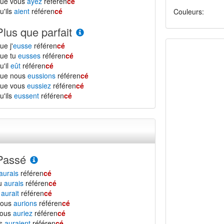
que vous
ayez
référen
cé
u'ils
aient
référen
cé
Couleurs:
Plus que parfait
ue j'
eusse
référen
cé
ue tu
eusses
référen
cé
u'il
eût
référen
cé
que nous
eussions
référen
cé
que vous
eussiez
référen
cé
u'ils
eussent
référen
cé
Passé
aurais
référen
cé
tu
aurais
référen
cé
l
aurait
référen
cé
nous
aurions
référen
cé
vous
auriez
référen
cé
ls
auraient
référen
cé