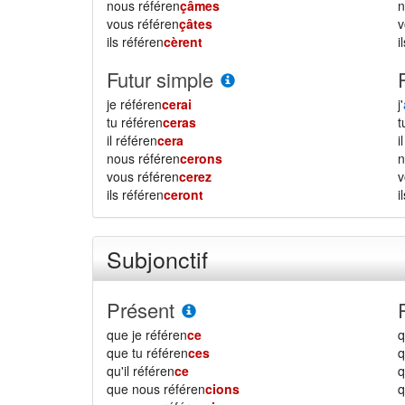
nous référen
çâmes
vous référen
çâtes
ils référen
cèrent
i
Futur simple
je référen
cerai
j'
tu référen
ceras
il référen
cera
i
nous référen
cerons
vous référen
cerez
ils référen
ceront
i
Subjonctif
Présent
que je référen
ce
q
que tu référen
ces
q
qu'il référen
ce
q
que nous référen
cions