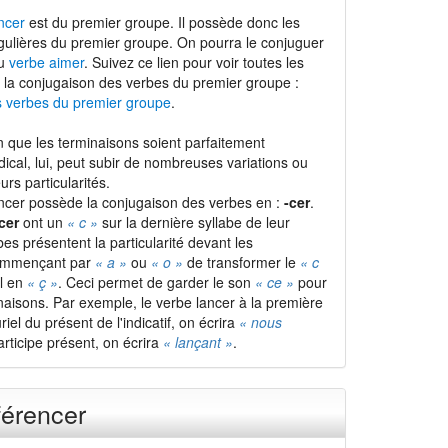
ncer
est du premier groupe. Il possède donc les
gulières du premier groupe. On pourra le conjuguer
du
verbe aimer
. Suivez ce lien pour voir toutes les
 la conjugaison des verbes du premier groupe :
s verbes du premier groupe
.
 que les terminaisons soient parfaitement
adical, lui, peut subir de nombreuses variations ou
urs particularités.
ncer possède la conjugaison des verbes en :
-cer
.
cer
ont un
« c »
sur la dernière syllabe de leur
rbes présentent la particularité devant les
commençant par
« a »
ou
« o »
de transformer le
« c
al en
« ç »
. Ceci permet de garder le son
« ce »
pour
naisons. Par exemple, le verbe lancer à la première
iel du présent de l'indicatif, on écrira
« nous
articipe présent, on écrira
« lançant »
.
férencer