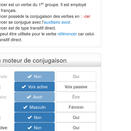
er
ncer est un verbe du 1
groupe. Il est employé
français.
ncer possède la conjugaison des verbes en :
-cer
ncer se conjugue avec l'
auxiliaire avoir
.
cer est de type transitif direct.
peut être utilisée pour le verbe
référencer
car celui-
nsitif direct.
u moteur de conjugaison
ale:
Non
Oui
:
Voix active
Voix passive
aire:
Avoir
Être
Masculin
Féminin
:
Non
Oui
tive:
Non
Oui