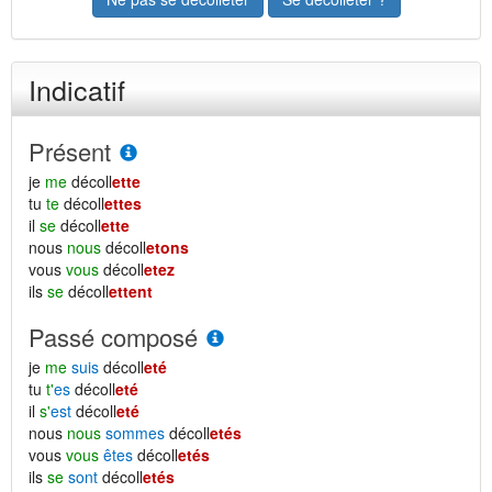
Indicatif
Présent
je
me
décoll
ette
tu
te
décoll
ettes
il
se
décoll
ette
nous
nous
décoll
etons
vous
vous
décoll
etez
ils
se
décoll
ettent
Passé composé
je
me
suis
décoll
eté
tu
t'
es
décoll
eté
il
s'
est
décoll
eté
nous
nous
sommes
décoll
etés
vous
vous
êtes
décoll
etés
ils
se
sont
décoll
etés