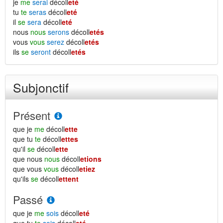
je
me
serai
décoll
eté
tu
te
seras
décoll
eté
il
se
sera
décoll
eté
nous
nous
serons
décoll
etés
vous
vous
serez
décoll
etés
ils
se
seront
décoll
etés
Subjonctif
Présent
que je
me
décoll
ette
que tu
te
décoll
ettes
qu'il
se
décoll
ette
que nous
nous
décoll
etions
que vous
vous
décoll
etiez
qu'ils
se
décoll
ettent
Passé
que je
me
sois
décoll
eté