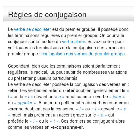
Règles de conjugaison
Le
verbe se décolleter
est du premier groupe. Il possède donc
les terminaisons régulières du premier groupe. On pourra le
conjuguer sur le modèle du
verbe aimer
. Suivez ce lien pour
voir toutes les terminaisons de la conjugaison des verbes du
premier groupe :
conjugaison des verbes du premier groupe
.
Cependant, bien que les terminaisons soient parfaitement
régulières, le radical, lui, peut subir de nombreuses variations
ou présenter plusieurs particularités.
Le verbe se décolleter possède la conjugaison des verbes en :
-eter
. Les verbes en
-eler
ou
-eter
doublent généralement le
«
l »
ou le
« t »
devant un
« e »
muet comme le verbe
« jeter »
ou
« appeler »
. A noter: un petit nombre de verbes en
-eler
ou
-eter
ne doublent pas la consonne
« l »
ou
« t »
devant le
« e
»
muet, mais prennent un accent grave sur le
« e »
qui
précède le
« l »
ou le
« t »
. Ces derniers se conjuguent alors
comme les verbes en
-e-consonne-er
.