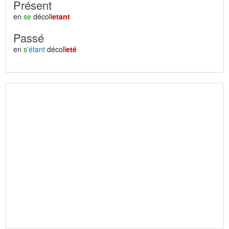
Présent
en
se
décoll
etant
Passé
en
s'
étant
décoll
eté