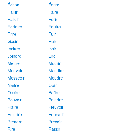
Échoir
Écrire
Faillir
Faire
Falloir
Férir
Forfaire
Foutre
Frire
Fuir
Gésir
Huir
Inclure
Issir
Joindre
Lire
Mettre
Mourir
Mouvoir
Maudire
Messeoir
Moudre
Naître
Ouïr
Occire
Paître
Pouvoir
Peindre
Plaire
Pleuvoir
Poindre
Pourvoir
Prendre
Prévoir
Rire
Rassir