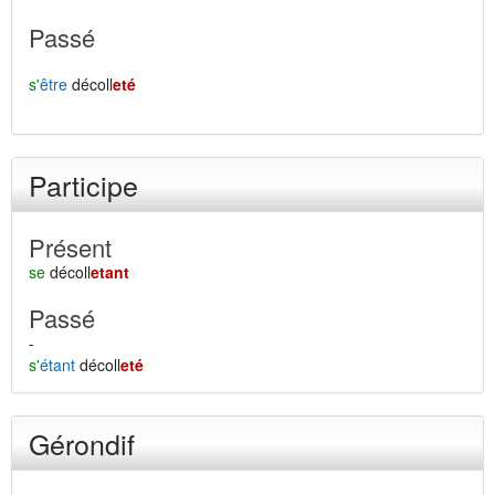
Passé
s'
être
décoll
eté
Participe
Présent
se
décoll
etant
Passé
-
s'
étant
décoll
eté
Gérondif