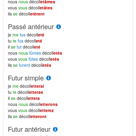
nous
nous
décoll
etâmes
vous
vous
décoll
etâtes
ils
se
décoll
etèrent
Passé antérieur
je
me
fus
décoll
eté
tu
te
fus
décoll
eté
il
se
fut
décoll
eté
nous
nous
fûmes
décoll
etés
vous
vous
fûtes
décoll
etés
ils
se
furent
décoll
etés
Futur simple
je
me
décoll
etterai
tu
te
décoll
etteras
il
se
décoll
ettera
nous
nous
décoll
etterons
vous
vous
décoll
etterez
ils
se
décoll
etteront
Futur antérieur