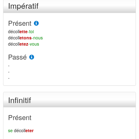
Impératif
Présent
décoll
ette
-toi
décoll
etons
-nous
décoll
etez
-vous
Passé
-
-
-
Infinitif
Présent
se
décoll
eter