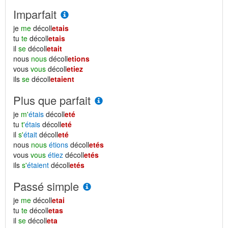
Imparfait
je
me
décoll
etais
tu
te
décoll
etais
il
se
décoll
etait
nous
nous
décoll
etions
vous
vous
décoll
etiez
ils
se
décoll
etaient
Plus que parfait
je
m'
étais
décoll
eté
tu
t'
étais
décoll
eté
il
s'
était
décoll
eté
nous
nous
étions
décoll
etés
vous
vous
étiez
décoll
etés
ils
s'
étaient
décoll
etés
Passé simple
je
me
décoll
etai
tu
te
décoll
etas
il
se
décoll
eta