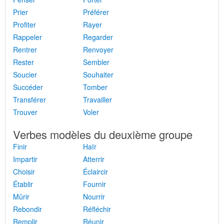
Prier
Préférer
Profiter
Rayer
Rappeler
Regarder
Rentrer
Renvoyer
Rester
Sembler
Soucier
Souhaiter
Succéder
Tomber
Transférer
Travailler
Trouver
Voler
Verbes modèles du deuxième groupe
Finir
Haïr
Impartir
Atterrir
Choisir
Éclaircir
Établir
Fournir
Mûrir
Nourrir
Rebondir
Réfléchir
Remplir
Réunir