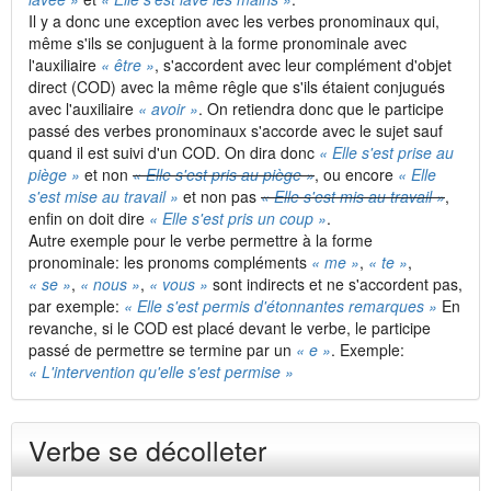
Il y a donc une exception avec les verbes pronominaux qui,
même s'ils se conjuguent à la forme pronominale avec
l'auxiliaire
« être »
, s'accordent avec leur complément d'objet
direct (COD) avec la même rêgle que s'ils étaient conjugués
avec l'auxiliaire
« avoir »
. On retiendra donc que le participe
passé des verbes pronominaux s'accorde avec le sujet sauf
quand il est suivi d'un COD. On dira donc
« Elle s'est prise au
piège »
et non
« Elle s'est pris au piège »
, ou encore
« Elle
s'est mise au travail »
et non pas
« Elle s'est mis au travail »
,
enfin on doit dire
« Elle s'est pris un coup »
.
Autre exemple pour le verbe permettre à la forme
pronominale: les pronoms compléments
« me »
,
« te »
,
« se »
,
« nous »
,
« vous »
sont indirects et ne s'accordent pas,
par exemple:
« Elle s'est permis d'étonnantes remarques »
En
revanche, si le COD est placé devant le verbe, le participe
passé de permettre se termine par un
« e »
. Exemple:
« L'intervention qu'elle s'est permise »
Verbe se décolleter