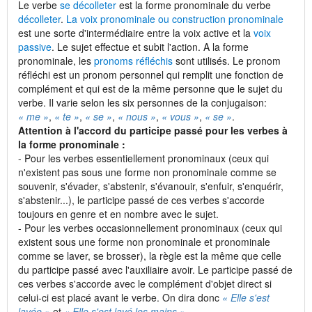
Le verbe
se décolleter
est la forme pronominale du verbe
décolleter
.
La voix pronominale ou construction pronominale
est une sorte d'intermédiaire entre la voix active et la
voix
passive
. Le sujet effectue et subit l'action. A la forme
pronominale, les
pronoms réfléchis
sont utilisés. Le pronom
réfléchi est un pronom personnel qui remplit une fonction de
complément et qui est de la même personne que le sujet du
verbe. Il varie selon les six personnes de la conjugaison:
« me »
,
« te »
,
« se »
,
« nous »
,
« vous »
,
« se »
.
Attention à l'accord du participe passé pour les verbes à
la forme pronominale :
- Pour les verbes essentiellement pronominaux (ceux qui
n'existent pas sous une forme non pronominale comme se
souvenir, s'évader, s'abstenir, s'évanouir, s'enfuir, s'enquérir,
s'abstenir...), le participe passé de ces verbes s'accorde
toujours en genre et en nombre avec le sujet.
- Pour les verbes occasionnellement pronominaux (ceux qui
existent sous une forme non pronominale et pronominale
comme se laver, se brosser), la règle est la même que celle
du participe passé avec l'auxiliaire avoir. Le participe passé de
ces verbes s'accorde avec le complément d'objet direct si
celui-ci est placé avant le verbe. On dira donc
« Elle s'est
lavée »
et
« Elle s'est lavé les mains »
.