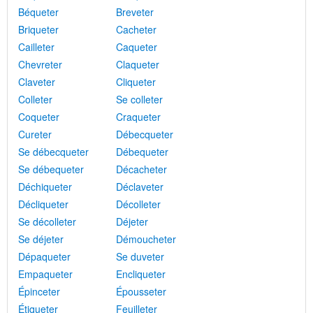
Béqueter
Breveter
Briqueter
Cacheter
Cailleter
Caqueter
Chevreter
Claqueter
Claveter
Cliqueter
Colleter
Se colleter
Coqueter
Craqueter
Cureter
Débecqueter
Se débecqueter
Débequeter
Se débequeter
Décacheter
Déchiqueter
Déclaveter
Décliqueter
Décolleter
Se décolleter
Déjeter
Se déjeter
Démoucheter
Dépaqueter
Se duveter
Empaqueter
Encliqueter
Épinceter
Épousseter
Étiqueter
Feuilleter