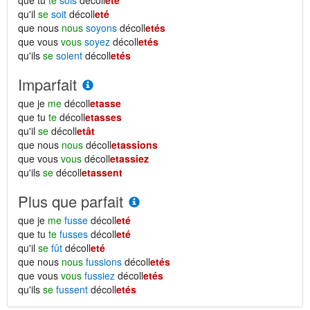
que tu
te
sois
décoll
eté
qu'il
se
soit
décoll
eté
que nous
nous
soyons
décoll
etés
que vous
vous
soyez
décoll
etés
qu'ils
se
soient
décoll
etés
Imparfait
que je
me
décoll
etasse
que tu
te
décoll
etasses
qu'il
se
décoll
etât
que nous
nous
décoll
etassions
que vous
vous
décoll
etassiez
qu'ils
se
décoll
etassent
Plus que parfait
que je
me
fusse
décoll
eté
que tu
te
fusses
décoll
eté
qu'il
se
fût
décoll
eté
que nous
nous
fussions
décoll
etés
que vous
vous
fussiez
décoll
etés
qu'ils
se
fussent
décoll
etés