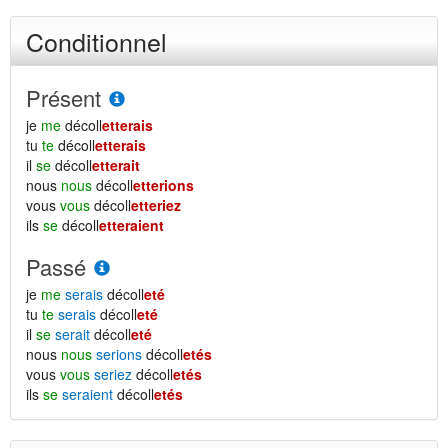
Conditionnel
Présent
je
me
décoll
etterais
tu
te
décoll
etterais
il
se
décoll
etterait
nous
nous
décoll
etterions
vous
vous
décoll
etteriez
ils
se
décoll
etteraient
Passé
je
me
serais
décoll
eté
tu
te
serais
décoll
eté
il
se
serait
décoll
eté
nous
nous
serions
décoll
etés
vous
vous
seriez
décoll
etés
ils
se
seraient
décoll
etés