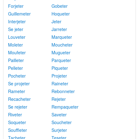
Forjeter
Gobeter
Guillemeter
Hoqueter
Interjeter
Jeter
Se jeter
Jarreter
Louveter
Marqueter
Moleter
Moucheter
Moufeter
Mugueter
Pailleter
Parqueter
Pelleter
Piqueter
Pocheter
Projeter
Se projeter
Raineter
Rameter
Rebonneter
Recacheter
Rejeter
Se rejeter
Rempaqueter
Riveter
Saveter
Soqueter
Soucheter
Souffleter
Surjeter
Tacheter
Teseter