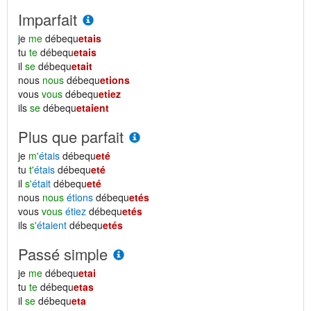
Imparfait
je
me
débequ
etais
tu
te
débequ
etais
il
se
débequ
etait
nous
nous
débequ
etions
vous
vous
débequ
etiez
ils
se
débequ
etaient
Plus que parfait
je
m'
étais
débequ
eté
tu
t'
étais
débequ
eté
il
s'
était
débequ
eté
nous
nous
étions
débequ
etés
vous
vous
étiez
débequ
etés
ils
s'
étaient
débequ
etés
Passé simple
je
me
débequ
etai
tu
te
débequ
etas
il
se
débequ
eta