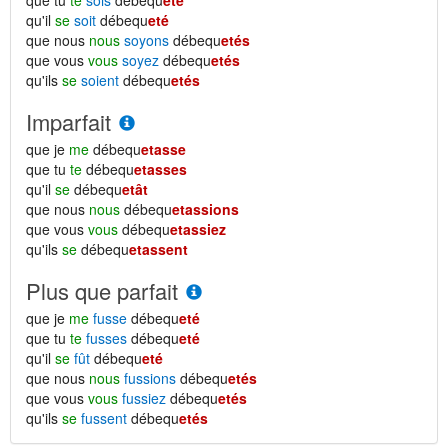
que tu
te
sois
débequ
eté
qu'il
se
soit
débequ
eté
que nous
nous
soyons
débequ
etés
que vous
vous
soyez
débequ
etés
qu'ils
se
soient
débequ
etés
Imparfait
que je
me
débequ
etasse
que tu
te
débequ
etasses
qu'il
se
débequ
etât
que nous
nous
débequ
etassions
que vous
vous
débequ
etassiez
qu'ils
se
débequ
etassent
Plus que parfait
que je
me
fusse
débequ
eté
que tu
te
fusses
débequ
eté
qu'il
se
fût
débequ
eté
que nous
nous
fussions
débequ
etés
que vous
vous
fussiez
débequ
etés
qu'ils
se
fussent
débequ
etés