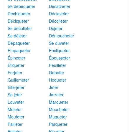
Se débequeter
Décacheter
Déchiqueter
Déclaveter
Décliqueter
Décolleter
Se décolleter
Déjeter
Se déjeter
Démoucheter
Dépaqueter
Se duveter
Empaqueter
Encliqueter
Épinceter
Épousseter
Étiqueter
Feuilleter
Forjeter
Gobeter
Guillemeter
Hoqueter
Interjeter
Jeter
Se jeter
Jarreter
Louveter
Marqueter
Moleter
Moucheter
Moufeter
Mugueter
Pailleter
Parqueter
Pelleter
Piqueter