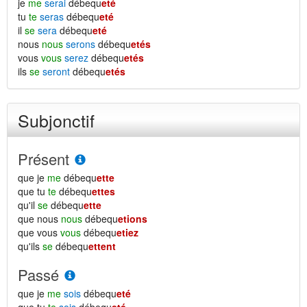
je
me
serai
débequ
eté
tu
te
seras
débequ
eté
il
se
sera
débequ
eté
nous
nous
serons
débequ
etés
vous
vous
serez
débequ
etés
ils
se
seront
débequ
etés
Subjonctif
Présent
que je
me
débequ
ette
que tu
te
débequ
ettes
qu'il
se
débequ
ette
que nous
nous
débequ
etions
que vous
vous
débequ
etiez
qu'ils
se
débequ
ettent
Passé
que je
me
sois
débequ
eté