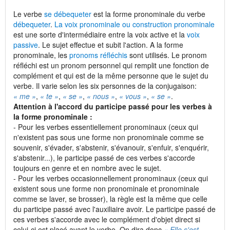
Le verbe
se débequeter
est la forme pronominale du verbe
débequeter
.
La voix pronominale ou construction pronominale
est une sorte d'intermédiaire entre la voix active et la
voix
passive
. Le sujet effectue et subit l'action. A la forme
pronominale, les
pronoms réfléchis
sont utilisés. Le pronom
réfléchi est un pronom personnel qui remplit une fonction de
complément et qui est de la même personne que le sujet du
verbe. Il varie selon les six personnes de la conjugaison:
« me »
,
« te »
,
« se »
,
« nous »
,
« vous »
,
« se »
.
Attention à l'accord du participe passé pour les verbes à
la forme pronominale :
- Pour les verbes essentiellement pronominaux (ceux qui
n'existent pas sous une forme non pronominale comme se
souvenir, s'évader, s'abstenir, s'évanouir, s'enfuir, s'enquérir,
s'abstenir...), le participe passé de ces verbes s'accorde
toujours en genre et en nombre avec le sujet.
- Pour les verbes occasionnellement pronominaux (ceux qui
existent sous une forme non pronominale et pronominale
comme se laver, se brosser), la règle est la même que celle
du participe passé avec l'auxiliaire avoir. Le participe passé de
ces verbes s'accorde avec le complément d'objet direct si
celui-ci est placé avant le verbe. On dira donc
« Elle s'est