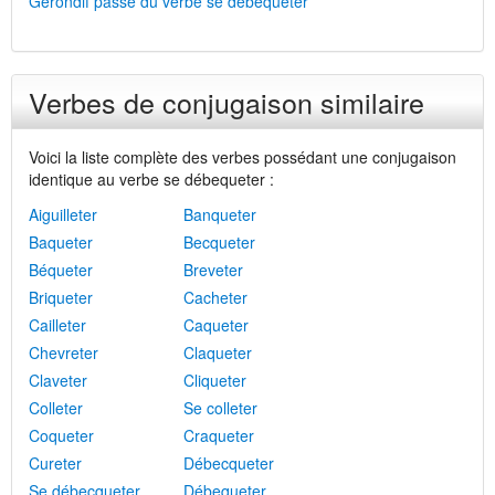
Gérondif passé du verbe se débequeter
Verbes de conjugaison similaire
Voici la liste complète des verbes possédant une conjugaison
identique au verbe se débequeter :
Aiguilleter
Banqueter
Baqueter
Becqueter
Béqueter
Breveter
Briqueter
Cacheter
Cailleter
Caqueter
Chevreter
Claqueter
Claveter
Cliqueter
Colleter
Se colleter
Coqueter
Craqueter
Cureter
Débecqueter
Se débecqueter
Débequeter