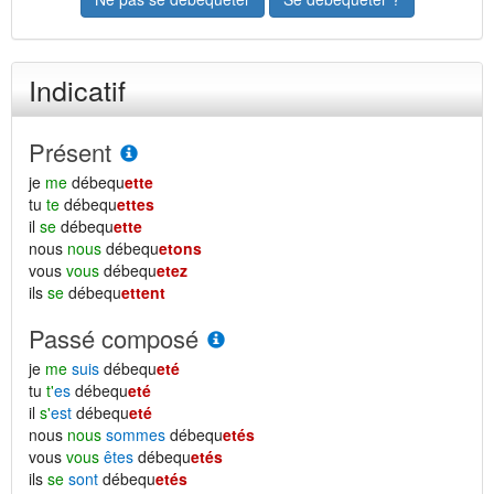
Indicatif
Présent
je
me
débequ
ette
tu
te
débequ
ettes
il
se
débequ
ette
nous
nous
débequ
etons
vous
vous
débequ
etez
ils
se
débequ
ettent
Passé composé
je
me
suis
débequ
eté
tu
t'
es
débequ
eté
il
s'
est
débequ
eté
nous
nous
sommes
débequ
etés
vous
vous
êtes
débequ
etés
ils
se
sont
débequ
etés