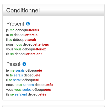
Conditionnel
Présent
je
me
débequ
etterais
tu
te
débequ
etterais
il
se
débequ
etterait
nous
nous
débequ
etterions
vous
vous
débequ
etteriez
ils
se
débequ
etteraient
Passé
je
me
serais
débequ
eté
tu
te
serais
débequ
eté
il
se
serait
débequ
eté
nous
nous
serions
débequ
etés
vous
vous
seriez
débequ
etés
ils
se
seraient
débequ
etés