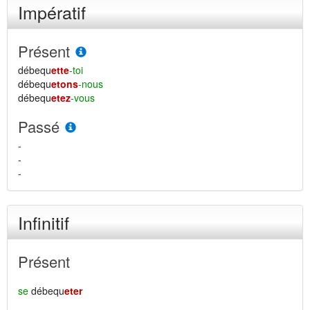
Impératif
Présent
débequ
ette
-toi
débequ
etons
-nous
débequ
etez
-vous
Passé
-
-
-
Infinitif
Présent
se
débequ
eter