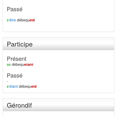
Passé
s'
être
débequ
eté
Participe
Présent
se
débequ
etant
Passé
-
s'
étant
débequ
eté
Gérondif