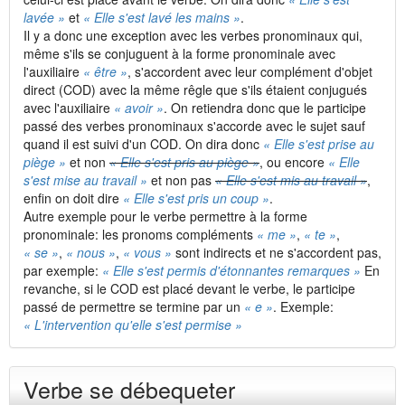
lavée »
et
« Elle s'est lavé les mains »
.
Il y a donc une exception avec les verbes pronominaux qui,
même s'ils se conjuguent à la forme pronominale avec
l'auxiliaire
« être »
, s'accordent avec leur complément d'objet
direct (COD) avec la même rêgle que s'ils étaient conjugués
avec l'auxiliaire
« avoir »
. On retiendra donc que le participe
passé des verbes pronominaux s'accorde avec le sujet sauf
quand il est suivi d'un COD. On dira donc
« Elle s'est prise au
piège »
et non
« Elle s'est pris au piège »
, ou encore
« Elle
s'est mise au travail »
et non pas
« Elle s'est mis au travail »
,
enfin on doit dire
« Elle s'est pris un coup »
.
Autre exemple pour le verbe permettre à la forme
pronominale: les pronoms compléments
« me »
,
« te »
,
« se »
,
« nous »
,
« vous »
sont indirects et ne s'accordent pas,
par exemple:
« Elle s'est permis d'étonnantes remarques »
En
revanche, si le COD est placé devant le verbe, le participe
passé de permettre se termine par un
« e »
. Exemple:
« L'intervention qu'elle s'est permise »
Verbe se débequeter