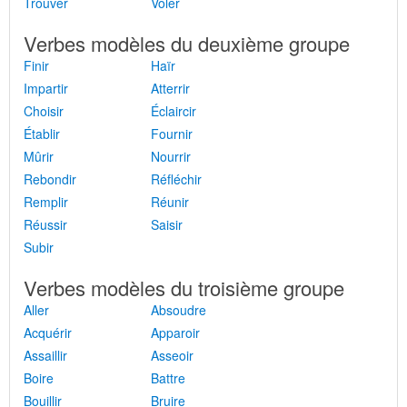
Trouver
Voler
Verbes modèles du deuxième groupe
Finir
Haïr
Impartir
Atterrir
Choisir
Éclaircir
Établir
Fournir
Mûrir
Nourrir
Rebondir
Réfléchir
Remplir
Réunir
Réussir
Saisir
Subir
Verbes modèles du troisième groupe
Aller
Absoudre
Acquérir
Apparoir
Assaillir
Asseoir
Boire
Battre
Bouillir
Bruire