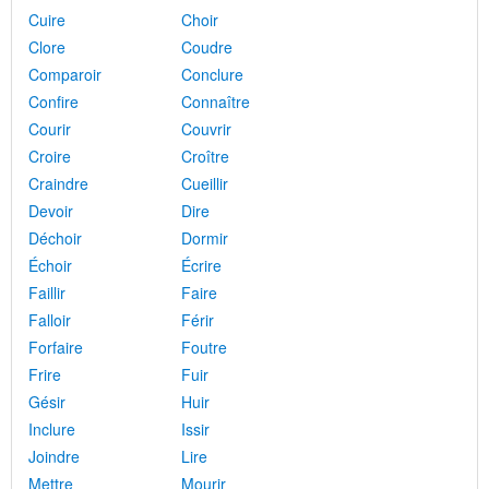
Cuire
Choir
Clore
Coudre
Comparoir
Conclure
Confire
Connaître
Courir
Couvrir
Croire
Croître
Craindre
Cueillir
Devoir
Dire
Déchoir
Dormir
Échoir
Écrire
Faillir
Faire
Falloir
Férir
Forfaire
Foutre
Frire
Fuir
Gésir
Huir
Inclure
Issir
Joindre
Lire
Mettre
Mourir