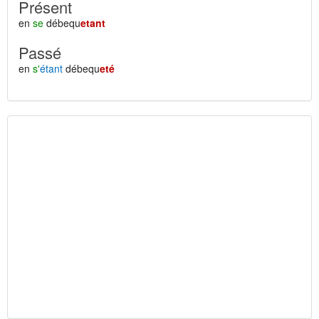
Présent
en
se
débequ
etant
Passé
en
s'
étant
débequ
eté