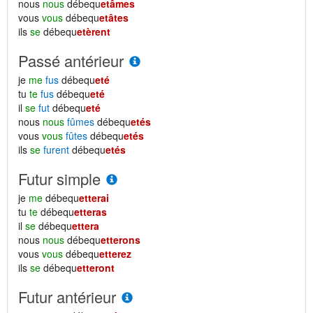
nous
nous
débequ
etâmes
vous
vous
débequ
etâtes
ils
se
débequ
etèrent
Passé antérieur
je
me
fus
débequ
eté
tu
te
fus
débequ
eté
il
se
fut
débequ
eté
nous
nous
fûmes
débequ
etés
vous
vous
fûtes
débequ
etés
ils
se
furent
débequ
etés
Futur simple
je
me
débequ
etterai
tu
te
débequ
etteras
il
se
débequ
ettera
nous
nous
débequ
etterons
vous
vous
débequ
etterez
ils
se
débequ
etteront
Futur antérieur