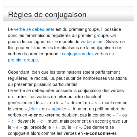
Règles de conjugaison
Le
verbe se débequeter
est du premier groupe. Il possède
donc les terminaisons régulières du premier groupe. On
pourra le conjuguer sur le modèle du
verbe aimer
. Suivez ce
lien pour voir toutes les terminaisons de la conjugaison des
verbes du premier groupe :
conjugaison des verbes du
premier groupe
.
Cependant, bien que les terminaisons soient parfaitement
régulières, le radical, lui, peut subir de nombreuses variations
ou présenter plusieurs particularités.
Le verbe se débequeter possède la conjugaison des verbes
en :
-eter
. Les verbes en
-eler
ou
-eter
doublent
généralement le
« l »
ou le
« t »
devant un
« e »
muet comme
le verbe
« jeter »
ou
« appeler »
. A noter: un petit nombre de
verbes en
-eler
ou
-eter
ne doublent pas la consonne
« l »
ou
« t »
devant le
« e »
muet, mais prennent un accent grave sur
le
« e »
qui précède le
« l »
ou le
« t »
. Ces derniers se
conjuguent alors comme les verbes en
-e-consonne-er
.