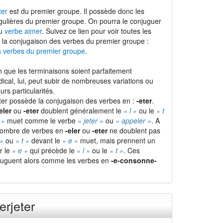
ter
est du premier groupe. Il possède donc les
gulières du premier groupe. On pourra le conjuguer
du
verbe aimer
. Suivez ce lien pour voir toutes les
 la conjugaison des verbes du premier groupe :
s verbes du premier groupe
.
 que les terminaisons soient parfaitement
adical, lui, peut subir de nombreuses variations ou
urs particularités.
eter possède la conjugaison des verbes en :
-eter
.
eler
ou
-eter
doublent généralement le
« l »
ou le
« t
 »
muet comme le verbe
« jeter »
ou
« appeler »
. A
 nombre de verbes en
-eler
ou
-eter
ne doublent pas
 »
ou
« t »
devant le
« e »
muet, mais prennent un
r le
« e »
qui précède le
« l »
ou le
« t »
. Ces
juguent alors comme les verbes en
-e-consonne-
erjeter