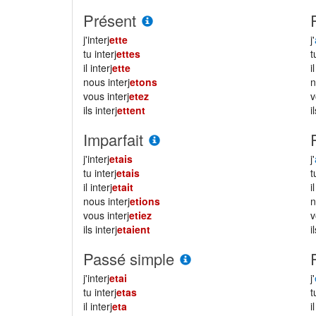
Présent
j'interj
ette
j'
tu interj
ettes
il interj
ette
i
nous interj
etons
vous interj
etez
ils interj
ettent
i
Imparfait
j'interj
etais
j'
tu interj
etais
il interj
etait
i
nous interj
etions
vous interj
etiez
ils interj
etaient
i
Passé simple
j'interj
etai
j'
tu interj
etas
il interj
eta
i