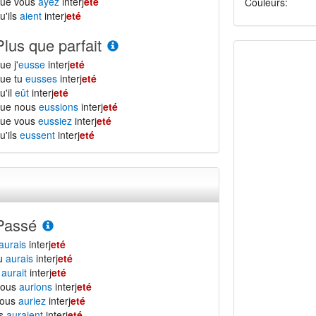
que vous
ayez
interj
eté
Couleurs:
u'ils
aient
interj
eté
Plus que parfait
ue j'
eusse
interj
eté
ue tu
eusses
interj
eté
u'il
eût
interj
eté
que nous
eussions
interj
eté
que vous
eussiez
interj
eté
u'ils
eussent
interj
eté
Passé
aurais
interj
eté
tu
aurais
interj
eté
l
aurait
interj
eté
nous
aurions
interj
eté
vous
auriez
interj
eté
ls
auraient
interj
eté