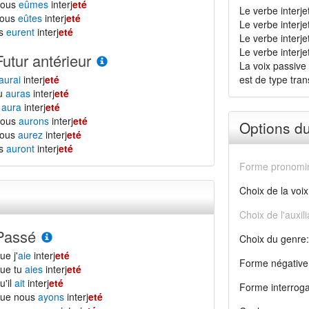
nous
eûmes
interj
eté
Le verbe interje
vous
eûtes
interj
eté
Le verbe interj
ls
eurent
interj
eté
Le verbe interje
Le verbe interjet
Futur antérieur
La voix passive 
aurai
interj
eté
est de type transi
tu
auras
interj
eté
l
aura
interj
eté
nous
aurons
interj
eté
Options d
vous
aurez
interj
eté
ls
auront
interj
eté
Forme pronomin
Choix de la voix
Choix de l'auxili
Passé
Choix du genre:
ue j'
aie
interj
eté
Forme négative
ue tu
aies
interj
eté
u'il
ait
interj
eté
Forme interroga
que nous
ayons
interj
eté