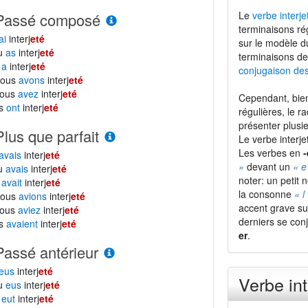
Le
verbe interje
Passé composé
terminaisons ré
ai
interj
eté
sur le modèle 
tu
as
interj
eté
terminaisons de
l
a
interj
eté
conjugaison de
nous
avons
interj
eté
vous
avez
interj
eté
Cependant, bien
ls
ont
interj
eté
régulières, le r
présenter plusie
Plus que parfait
Le verbe interj
Les verbes en
-
avais
interj
eté
»
devant un
« e
tu
avais
interj
eté
noter: un petit
l
avait
interj
eté
la consonne
« l
nous
avions
interj
eté
accent grave su
vous
aviez
interj
eté
derniers se con
ls
avaient
interj
eté
er
.
Passé antérieur
eus
interj
eté
Verbe int
tu
eus
interj
eté
l
eut
interj
eté