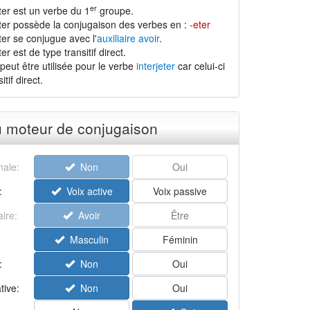
er
ter est un verbe du 1
groupe.
eter possède la conjugaison des verbes en :
-eter
ter se conjugue avec l'
auxiliaire avoir
.
er est de type transitif direct.
peut être utilisée pour le verbe
interjeter
car celui-ci
tif direct.
u moteur de conjugaison
ale:
Non
Oui
:
Voix active
Voix passive
aire:
Avoir
Être
Masculin
Féminin
:
Non
Oui
tive:
Non
Oui