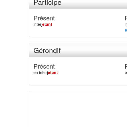
Participe
Présent
interj
etant
i
a
Gérondif
Présent
en interj
etant