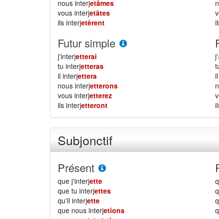
nous interj
etâmes
vous interj
etâtes
ils interj
etèrent
i
Futur simple
j'interj
etterai
j'
tu interj
etteras
il interj
ettera
i
nous interj
etterons
vous interj
etterez
ils interj
etteront
i
Subjonctif
Présent
que j'interj
ette
q
que tu interj
ettes
q
qu'il interj
ette
q
que nous interj
etions