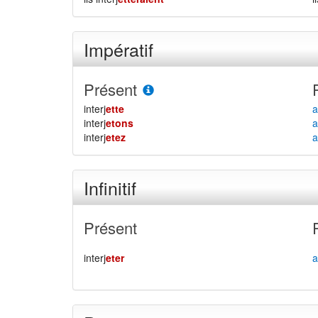
Impératif
Présent
interj
ette
a
interj
etons
a
interj
etez
a
Infinitif
Présent
interj
eter
a