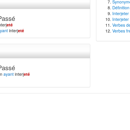
Synonymes
Définition
Interjeter
Passé
Interjeter
nterj
eté
Verbes de
yant
interj
eté
Verbes fr
Passé
en
ayant
interj
eté