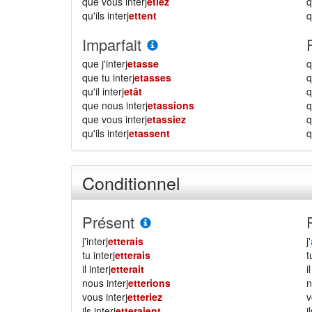
que vous interj
etiez
qu'ils interj
ettent
q
Imparfait
que j'interj
etasse
q
que tu interj
etasses
q
qu'il interj
etât
q
que nous interj
etassions
que vous interj
etassiez
qu'ils interj
etassent
q
Conditionnel
Présent
j'interj
etterais
j'
tu interj
etterais
il interj
etterait
i
nous interj
etterions
vous interj
etteriez
ils interj
etteraient
i