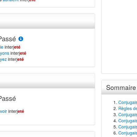
Passé
ie
interj
eté
yons
interj
eté
yez
interj
eté
Sommaire
Passé
Conjugais
Règles de
voir
interj
eté
Conjugaiso
Conjugais
Conjugais
Conjugaiso