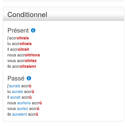
Conditionnel
Présent
j'accr
oîtrais
tu accr
oîtrais
il accr
oîtrait
nous accr
oîtrions
vous accr
oîtriez
ils accr
oîtraient
Passé
j'
aurais
accr
û
tu
aurais
accr
û
il
aurait
accr
û
nous
aurions
accr
û
vous
auriez
accr
û
ils
auraient
accr
û