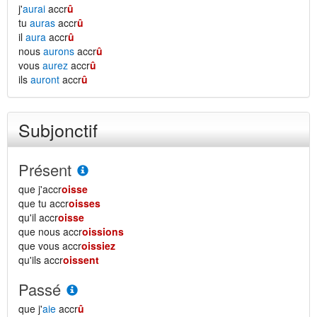
j'
aurai
accr
û
tu
auras
accr
û
il
aura
accr
û
nous
aurons
accr
û
vous
aurez
accr
û
ils
auront
accr
û
Subjonctif
Présent
que j'accr
oisse
que tu accr
oisses
qu'il accr
oisse
que nous accr
oissions
que vous accr
oissiez
qu'ils accr
oissent
Passé
que j'
aie
accr
û