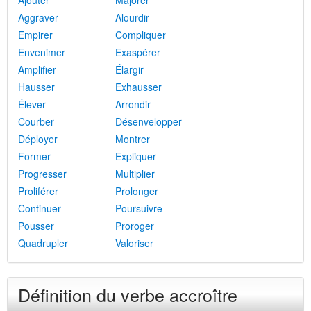
Ajouter
Majorer
Aggraver
Alourdir
Empirer
Compliquer
Envenimer
Exaspérer
Amplifier
Élargir
Hausser
Exhausser
Élever
Arrondir
Courber
Désenvelopper
Déployer
Montrer
Former
Expliquer
Progresser
Multiplier
Proliférer
Prolonger
Continuer
Poursuivre
Pousser
Proroger
Quadrupler
Valoriser
Définition du verbe accroître