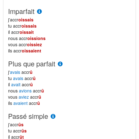
Imparfait
j'accr
oissais
tu accr
oissais
il accr
oissait
nous accr
oissions
vous accr
oissiez
ils accr
oissaient
Plus que parfait
j'
avais
accr
û
tu
avais
accr
û
il
avait
accr
û
nous
avions
accr
û
vous
aviez
accr
û
ils
avaient
accr
û
Passé simple
j'accr
ûs
tu accr
ûs
il accr
ût