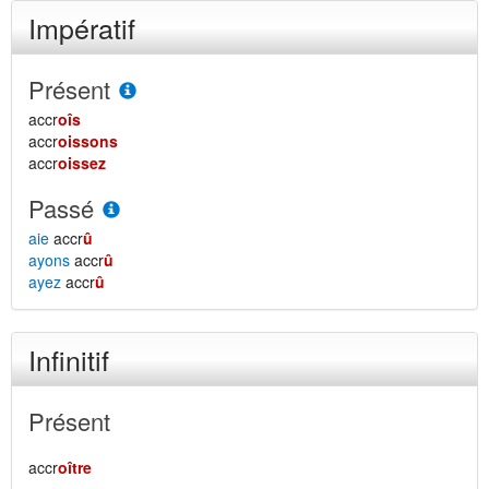
Impératif
Présent
accr
oîs
accr
oissons
accr
oissez
Passé
aie
accr
û
ayons
accr
û
ayez
accr
û
Infinitif
Présent
accr
oître