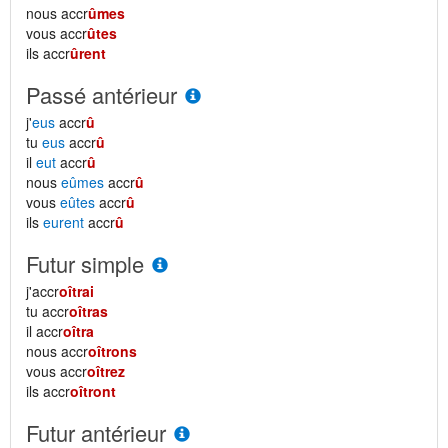
nous accr
ûmes
vous accr
ûtes
ils accr
ûrent
Passé antérieur
j'
eus
accr
û
tu
eus
accr
û
il
eut
accr
û
nous
eûmes
accr
û
vous
eûtes
accr
û
ils
eurent
accr
û
Futur simple
j'accr
oîtrai
tu accr
oîtras
il accr
oîtra
nous accr
oîtrons
vous accr
oîtrez
ils accr
oîtront
Futur antérieur