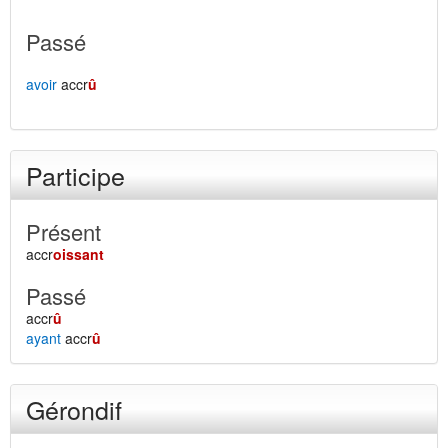
Passé
avoir
accr
û
Participe
Présent
accr
oissant
Passé
accr
û
ayant
accr
û
Gérondif