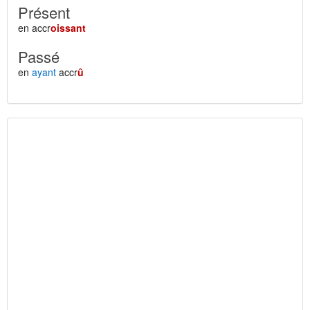
Présent
en accr
oissant
Passé
en
ayant
accr
û