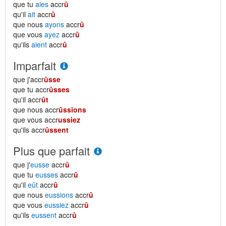
que tu
aies
accr
û
qu'il
ait
accr
û
que nous
ayons
accr
û
que vous
ayez
accr
û
qu'ils
aient
accr
û
Imparfait
que j'accr
ûsse
que tu accr
ûsses
qu'il accr
ût
que nous accr
ûssions
que vous accr
ussiez
qu'ils accr
ûssent
Plus que parfait
que j'
eusse
accr
û
que tu
eusses
accr
û
qu'il
eût
accr
û
que nous
eussions
accr
û
que vous
eussiez
accr
û
qu'ils
eussent
accr
û