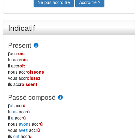
Ne pas accroître
Accroître ?
Indicatif
Présent
j'accr
oîs
tu accr
oîs
il accr
oît
nous accr
oissons
vous accr
oissez
ils accr
oissent
Passé composé
j'
ai
accr
û
tu
as
accr
û
il
a
accr
û
nous
avons
accr
û
vous
avez
accr
û
ils
ont
accr
û