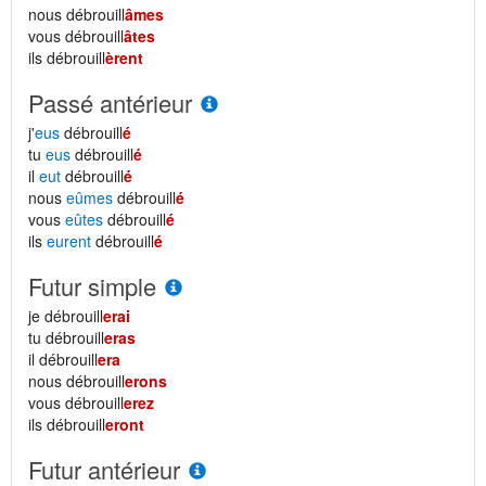
nous débrouill
âmes
vous débrouill
âtes
ils débrouill
èrent
Passé antérieur
j'
eus
débrouill
é
tu
eus
débrouill
é
il
eut
débrouill
é
nous
eûmes
débrouill
é
vous
eûtes
débrouill
é
ils
eurent
débrouill
é
Futur simple
je débrouill
erai
tu débrouill
eras
il débrouill
era
nous débrouill
erons
vous débrouill
erez
ils débrouill
eront
Futur antérieur