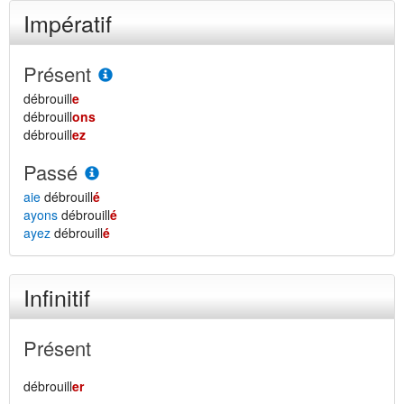
Impératif
Présent
débrouill
e
débrouill
ons
débrouill
ez
Passé
aie
débrouill
é
ayons
débrouill
é
ayez
débrouill
é
Infinitif
Présent
débrouill
er