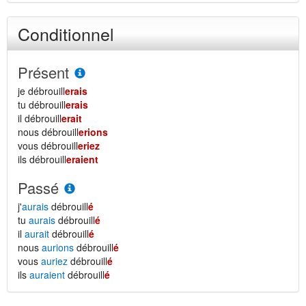
Conditionnel
Présent
je débrouill
erais
tu débrouill
erais
il débrouill
erait
nous débrouill
erions
vous débrouill
eriez
ils débrouill
eraient
Passé
j'
aurais
débrouill
é
tu
aurais
débrouill
é
il
aurait
débrouill
é
nous
aurions
débrouill
é
vous
auriez
débrouill
é
ils
auraient
débrouill
é