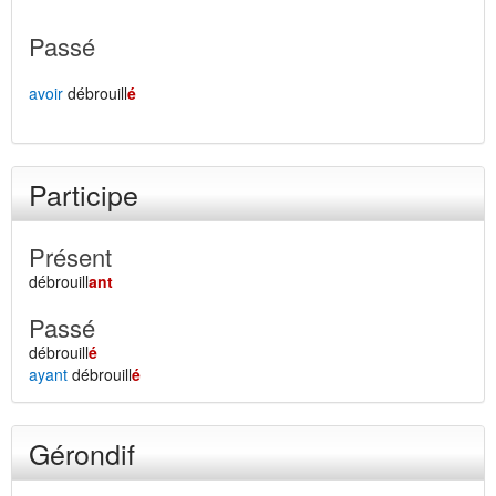
Passé
avoir
débrouill
é
Participe
Présent
débrouill
ant
Passé
débrouill
é
ayant
débrouill
é
Gérondif