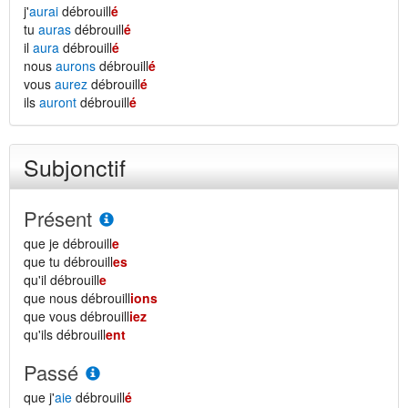
j'
aurai
débrouill
é
tu
auras
débrouill
é
il
aura
débrouill
é
nous
aurons
débrouill
é
vous
aurez
débrouill
é
ils
auront
débrouill
é
Subjonctif
Présent
que je débrouill
e
que tu débrouill
es
qu'il débrouill
e
que nous débrouill
ions
que vous débrouill
iez
qu'ils débrouill
ent
Passé
que j'
aie
débrouill
é