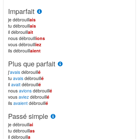
Imparfait
je débrouill
ais
tu débrouill
ais
il débrouill
ait
nous débrouill
ions
vous débrouill
iez
ils débrouill
aient
Plus que parfait
j'
avais
débrouill
é
tu
avais
débrouill
é
il
avait
débrouill
é
nous
avions
débrouill
é
vous
aviez
débrouill
é
ils
avaient
débrouill
é
Passé simple
je débrouill
ai
tu débrouill
as
il débrouill
a