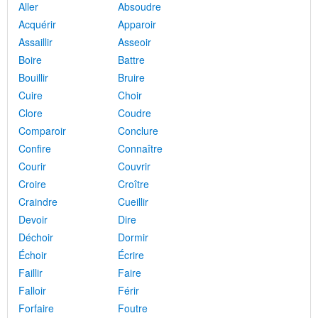
Aller
Absoudre
Acquérir
Apparoir
Assaillir
Asseoir
Boire
Battre
Bouillir
Bruire
Cuire
Choir
Clore
Coudre
Comparoir
Conclure
Confire
Connaître
Courir
Couvrir
Croire
Croître
Craindre
Cueillir
Devoir
Dire
Déchoir
Dormir
Échoir
Écrire
Faillir
Faire
Falloir
Férir
Forfaire
Foutre