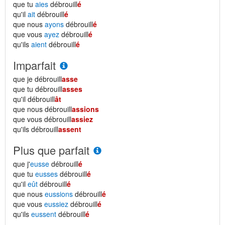
que tu
aies
débrouill
é
qu'il
ait
débrouill
é
que nous
ayons
débrouill
é
que vous
ayez
débrouill
é
qu'ils
aient
débrouill
é
Imparfait
que je débrouill
asse
que tu débrouill
asses
qu'il débrouill
ât
que nous débrouill
assions
que vous débrouill
assiez
qu'ils débrouill
assent
Plus que parfait
que j'
eusse
débrouill
é
que tu
eusses
débrouill
é
qu'il
eût
débrouill
é
que nous
eussions
débrouill
é
que vous
eussiez
débrouill
é
qu'ils
eussent
débrouill
é