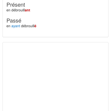
Présent
en débrouill
ant
Passé
en
ayant
débrouill
é