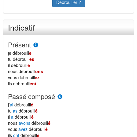
Débrouiller ?
Indicatif
Présent
je débrouill
e
tu débrouill
es
il débrouill
e
nous débrouill
ons
vous débrouill
ez
ils débrouill
ent
Passé composé
j'
ai
débrouill
é
tu
as
débrouill
é
il
a
débrouill
é
nous
avons
débrouill
é
vous
avez
débrouill
é
ils
ont
débrouill
é