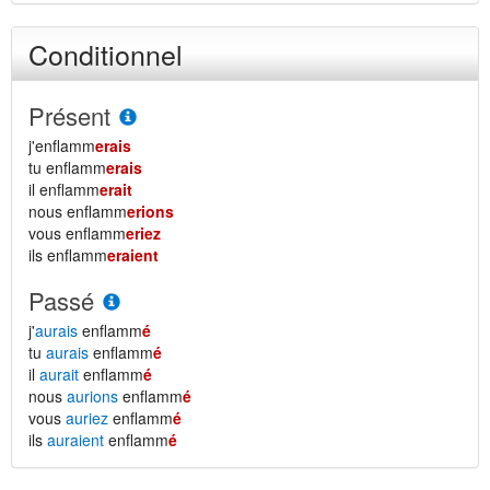
Conditionnel
Présent
j'enflamm
erais
tu enflamm
erais
il enflamm
erait
nous enflamm
erions
vous enflamm
eriez
ils enflamm
eraient
Passé
j'
aurais
enflamm
é
tu
aurais
enflamm
é
il
aurait
enflamm
é
nous
aurions
enflamm
é
vous
auriez
enflamm
é
ils
auraient
enflamm
é