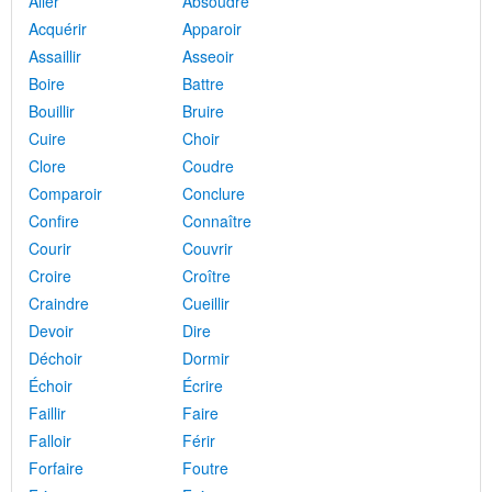
Aller
Absoudre
Acquérir
Apparoir
Assaillir
Asseoir
Boire
Battre
Bouillir
Bruire
Cuire
Choir
Clore
Coudre
Comparoir
Conclure
Confire
Connaître
Courir
Couvrir
Croire
Croître
Craindre
Cueillir
Devoir
Dire
Déchoir
Dormir
Échoir
Écrire
Faillir
Faire
Falloir
Férir
Forfaire
Foutre