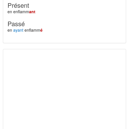
Présent
en enflamm
ant
Passé
en
ayant
enflamm
é