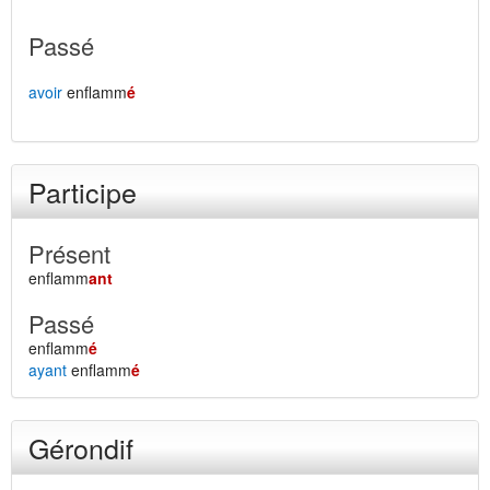
Passé
avoir
enflamm
é
Participe
Présent
enflamm
ant
Passé
enflamm
é
ayant
enflamm
é
Gérondif