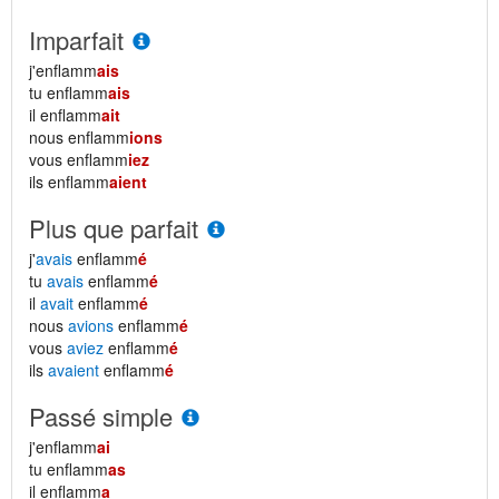
Imparfait
j'enflamm
ais
tu enflamm
ais
il enflamm
ait
nous enflamm
ions
vous enflamm
iez
ils enflamm
aient
Plus que parfait
j'
avais
enflamm
é
tu
avais
enflamm
é
il
avait
enflamm
é
nous
avions
enflamm
é
vous
aviez
enflamm
é
ils
avaient
enflamm
é
Passé simple
j'enflamm
ai
tu enflamm
as
il enflamm
a