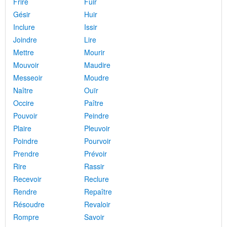
Frire
Fuir
Gésir
Huir
Inclure
Issir
Joindre
Lire
Mettre
Mourir
Mouvoir
Maudire
Messeoir
Moudre
Naître
Ouïr
Occire
Paître
Pouvoir
Peindre
Plaire
Pleuvoir
Poindre
Pourvoir
Prendre
Prévoir
Rire
Rassir
Recevoir
Reclure
Rendre
Repaître
Résoudre
Revaloir
Rompre
Savoir