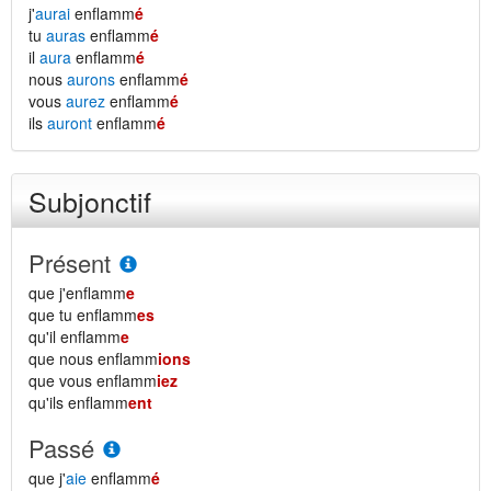
j'
aurai
enflamm
é
tu
auras
enflamm
é
il
aura
enflamm
é
nous
aurons
enflamm
é
vous
aurez
enflamm
é
ils
auront
enflamm
é
Subjonctif
Présent
que j'enflamm
e
que tu enflamm
es
qu'il enflamm
e
que nous enflamm
ions
que vous enflamm
iez
qu'ils enflamm
ent
Passé
que j'
aie
enflamm
é