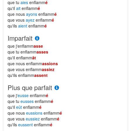
que tu
aies
enflamm
é
qu'il
ait
enflamm
é
que nous
ayons
enflamm
é
que vous
ayez
enflamm
é
qu'ils
aient
enflamm
é
Imparfait
que j'enflamm
asse
que tu enflamm
asses
qu'il enflamm
ât
que nous enflamm
assions
que vous enflamm
assiez
qu'ils enflamm
assent
Plus que parfait
que j'
eusse
enflamm
é
que tu
eusses
enflamm
é
qu'il
eût
enflamm
é
que nous
eussions
enflamm
é
que vous
eussiez
enflamm
é
qu'ils
eussent
enflamm
é