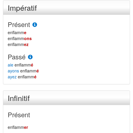
Impératif
Présent
enflamm
e
enflamm
ons
enflamm
ez
Passé
aie
enflamm
é
ayons
enflamm
é
ayez
enflamm
é
Infinitif
Présent
enflamm
er