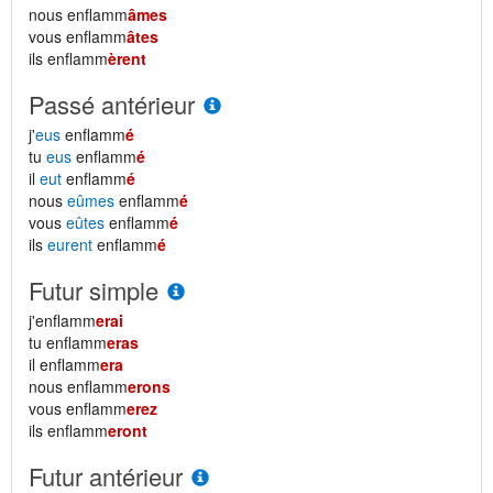
nous enflamm
âmes
vous enflamm
âtes
ils enflamm
èrent
Passé antérieur
j'
eus
enflamm
é
tu
eus
enflamm
é
il
eut
enflamm
é
nous
eûmes
enflamm
é
vous
eûtes
enflamm
é
ils
eurent
enflamm
é
Futur simple
j'enflamm
erai
tu enflamm
eras
il enflamm
era
nous enflamm
erons
vous enflamm
erez
ils enflamm
eront
Futur antérieur