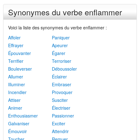
Synonymes du verbe enflammer
Voici la liste des synonymes du verbe enflammer :
Affoler
Paniquer
Effrayer
Apeurer
Épouvanter
Égarer
Terrifier
Terroriser
Bouleverser
Déboussoler
Allumer
Éclairer
Illuminer
Embraser
Incendier
Provoquer
Attiser
Susciter
Animer
Électriser
Enthousiasmer
Passionner
Galvaniser
Exciter
Émouvoir
Attendrir
Toucher
Remuer