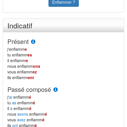
Enflammer ?
Indicatif
Présent
j'enflamm
e
tu enflamm
es
il enflamm
e
nous enflamm
ons
vous enflamm
ez
ils enflamm
ent
Passé composé
j'
ai
enflamm
é
tu
as
enflamm
é
il
a
enflamm
é
nous
avons
enflamm
é
vous
avez
enflamm
é
ils
ont
enflamm
é