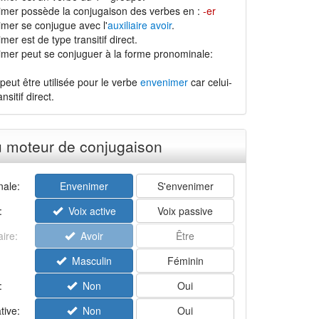
imer possède la conjugaison des verbes en :
-er
mer se conjugue avec l'
auxiliaire avoir
.
er est de type transitif direct.
mer peut se conjuguer à la forme pronominale:
peut être utilisée pour le verbe
envenimer
car celui-
nsitif direct.
u moteur de conjugaison
ale:
Envenimer
S'envenimer
:
Voix active
Voix passive
aire:
Avoir
Être
Masculin
Féminin
:
Non
Oui
tive:
Non
Oui