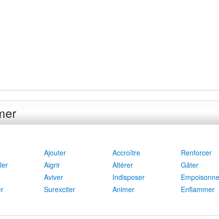
mer
Ajouter
Accroître
Renforcer
ler
Aigrir
Altérer
Gâter
Aviver
Indisposer
Empoisonne
er
Surexciter
Animer
Enflammer