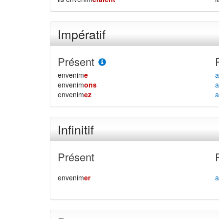
Impératif
Présent
envenim
e
a
envenim
ons
a
envenim
ez
a
Infinitif
Présent
envenim
er
a