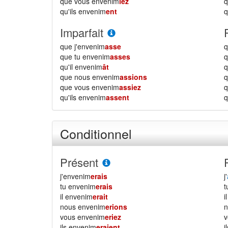
que vous envenim
iez
qu'ils envenim
ent
q
Imparfait
que j'envenim
asse
q
que tu envenim
asses
q
qu'il envenim
ât
q
que nous envenim
assions
que vous envenim
assiez
qu'ils envenim
assent
q
Conditionnel
Présent
j'envenim
erais
j'
tu envenim
erais
il envenim
erait
i
nous envenim
erions
vous envenim
eriez
ils envenim
eraient
i