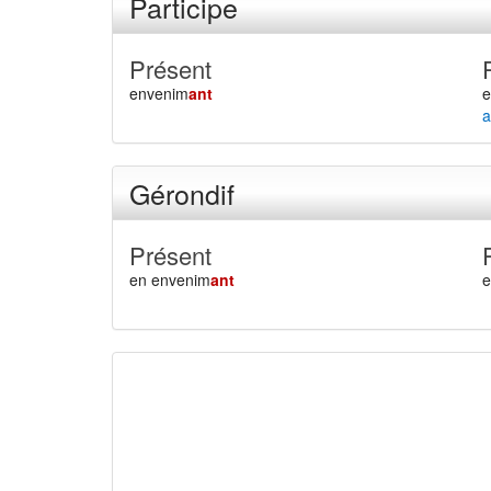
Participe
Présent
envenim
ant
a
Gérondif
Présent
en envenim
ant