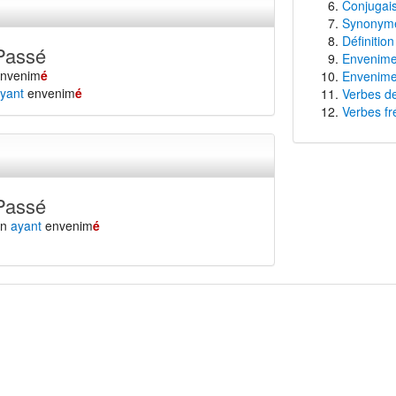
Conjugais
Synonyme
Définitio
Passé
Envenimer
envenim
é
Envenimer
yant
envenim
é
Verbes de
Verbes fr
Passé
en
ayant
envenim
é