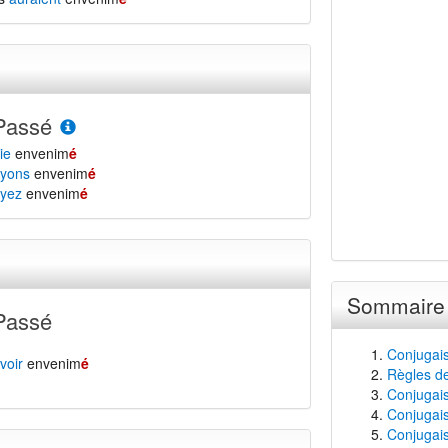
Passé
ie
envenim
é
yons
envenim
é
yez
envenim
é
Sommaire
Passé
Conjugai
voir
envenim
é
Règles d
Conjugais
Conjugais
Conjugais