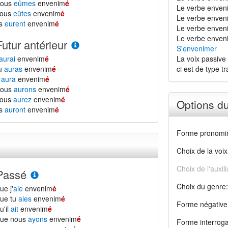
nous
eûmes
envenim
é
Le verbe enven
vous
eûtes
envenim
é
Le verbe enveni
ls
eurent
envenim
é
Le verbe envenim
Le verbe enveni
Futur antérieur
S'envenimer
aurai
envenim
é
La voix passive 
tu
auras
envenim
é
ci est de type tra
l
aura
envenim
é
nous
aurons
envenim
é
vous
aurez
envenim
é
Options d
ls
auront
envenim
é
Forme pronomin
Choix de la voix
Choix de l'auxili
Passé
Choix du genre:
ue j'
aie
envenim
é
ue tu
aies
envenim
é
Forme négative
u'il
ait
envenim
é
que nous
ayons
envenim
é
Forme interroga