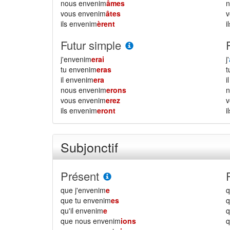
nous envenim
âmes
vous envenim
âtes
ils envenim
èrent
i
Futur simple
j'envenim
erai
j'
tu envenim
eras
il envenim
era
i
nous envenim
erons
vous envenim
erez
ils envenim
eront
i
Subjonctif
Présent
que j'envenim
e
q
que tu envenim
es
q
qu'il envenim
e
q
que nous envenim
ions