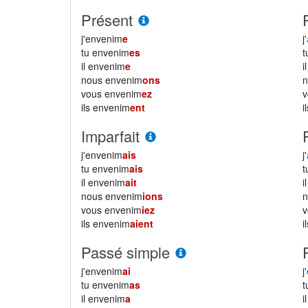
Présent
j'envenim
e
j'
tu envenim
es
il envenim
e
i
nous envenim
ons
vous envenim
ez
ils envenim
ent
i
Imparfait
j'envenim
ais
j'
tu envenim
ais
il envenim
ait
i
nous envenim
ions
vous envenim
iez
ils envenim
aient
i
Passé simple
j'envenim
ai
j'
tu envenim
as
il envenim
a
i