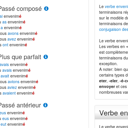
Le
verbe enven
Passé composé
terminaisons ré
ai
envenim
é
sur le modèle 
tu
as
envenim
é
terminaisons de
l
a
envenim
é
conjugaison de
nous
avons
envenim
é
vous
avez
envenim
é
Le verbe enven
ls
ont
envenim
é
Les verbes en
-
est complètemen
Plus que parfait
terminaisons du
exception.
avais
envenim
é
A noter: bien qu
tu
avais
envenim
é
certains types 
l
avait
envenim
é
eter
,
-eler
,
-é-c
nous
avions
envenim
é
envoyer
et ces 
vous
aviez
envenim
é
nombreuses vari
ls
avaient
envenim
é
Passé antérieur
Verbe e
eus
envenim
é
tu
eus
envenim
é
l
eut
envenim
é
Le verbe enveni