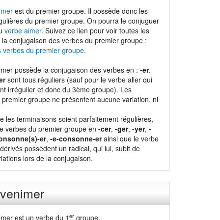
imer
est du premier groupe. Il possède donc les
gulières du premier groupe. On pourra le conjuguer
du
verbe aimer
. Suivez ce lien pour voir toutes les
 la conjugaison des verbes du premier groupe :
s verbes du premier groupe
.
imer possède la conjugaison des verbes en :
-er
.
er
sont tous réguliers (sauf pour le verbe aller qui
t irrégulier et donc du 3ème groupe). Les
 premier groupe ne présentent aucune variation, ni
e les terminaisons soient parfaitement régulières,
de verbes du premier groupe en
-cer
,
-ger
,
-yer
,
-
onsonne(s)-er
,
-e-consonne-er
ainsi que le verbe
dérivés possèdent un radical, qui lui, subit de
ations lors de la conjugaison.
nvenimer
er
mer est un verbe du 1
groupe.