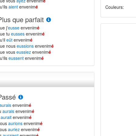
que vous
ayez
envenim
é
u'ils
aient
envenim
é
Couleurs:
Plus que parfait
ue j'
eusse
envenim
é
ue tu
eusses
envenim
é
u'il
eût
envenim
é
que nous
eussions
envenim
é
que vous
eussiez
envenim
é
u'ils
eussent
envenim
é
Passé
aurais
envenim
é
tu
aurais
envenim
é
l
aurait
envenim
é
nous
aurions
envenim
é
vous
auriez
envenim
é
ls
auraient
envenim
é