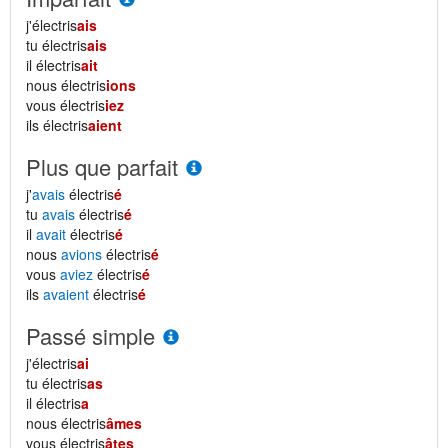
j'électris
ais
tu électris
ais
il électris
ait
nous électris
ions
vous électris
iez
ils électris
aient
Plus que parfait
j'
avais
électris
é
tu
avais
électris
é
il
avait
électris
é
nous
avions
électris
é
vous
aviez
électris
é
ils
avaient
électris
é
Passé simple
j'électris
ai
tu électris
as
il électris
a
nous électris
âmes
vous électris
âtes