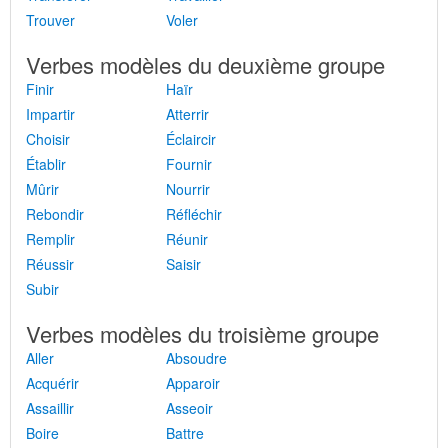
Trouver
Voler
Verbes modèles du deuxième groupe
Finir
Haïr
Impartir
Atterrir
Choisir
Éclaircir
Établir
Fournir
Mûrir
Nourrir
Rebondir
Réfléchir
Remplir
Réunir
Réussir
Saisir
Subir
Verbes modèles du troisième groupe
Aller
Absoudre
Acquérir
Apparoir
Assaillir
Asseoir
Boire
Battre