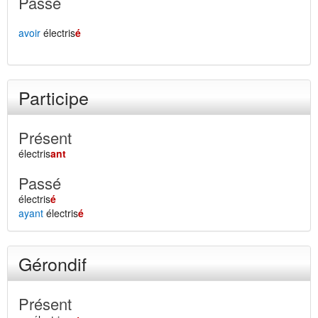
Passé
avoir
électris
é
Participe
Présent
électris
ant
Passé
électris
é
ayant
électris
é
Gérondif
Présent