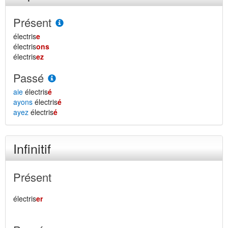
Présent
électris
e
électris
ons
électris
ez
Passé
aie
électris
é
ayons
électris
é
ayez
électris
é
Infinitif
Présent
électris
er