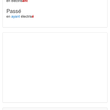
en électris
ant
Passé
en
ayant
électris
é