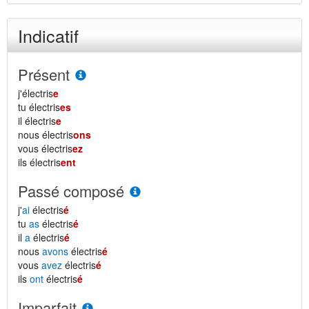
Indicatif
Présent
j'électris
e
tu électris
es
il électris
e
nous électris
ons
vous électris
ez
ils électris
ent
Passé composé
j'
ai
électris
é
tu
as
électris
é
il
a
électris
é
nous
avons
électris
é
vous
avez
électris
é
ils
ont
électris
é
Imparfait