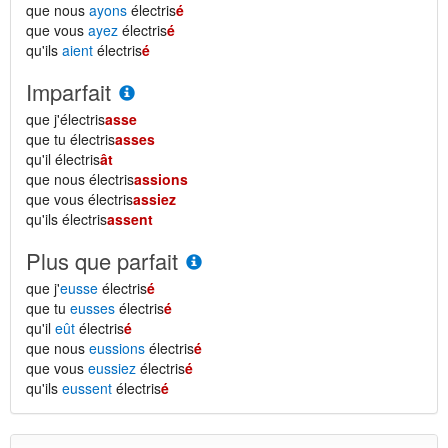
que nous
ayons
électris
é
que vous
ayez
électris
é
qu'ils
aient
électris
é
Imparfait
que j'électris
asse
que tu électris
asses
qu'il électris
ât
que nous électris
assions
que vous électris
assiez
qu'ils électris
assent
Plus que parfait
que j'
eusse
électris
é
que tu
eusses
électris
é
qu'il
eût
électris
é
que nous
eussions
électris
é
que vous
eussiez
électris
é
qu'ils
eussent
électris
é