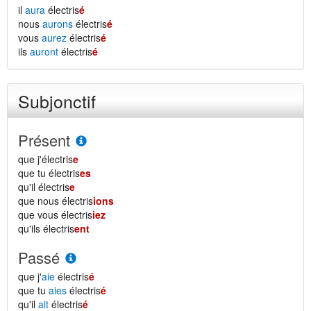
il
aura
électris
é
nous
aurons
électris
é
vous
aurez
électris
é
ils
auront
électris
é
Subjonctif
Présent
que j'électris
e
que tu électris
es
qu'il électris
e
que nous électris
ions
que vous électris
iez
qu'ils électris
ent
Passé
que j'
aie
électris
é
que tu
aies
électris
é
qu'il
ait
électris
é