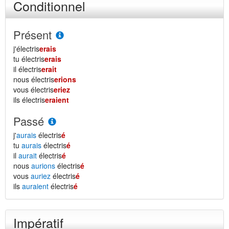
Conditionnel
Présent
j'électris
erais
tu électris
erais
il électris
erait
nous électris
erions
vous électris
eriez
ils électris
eraient
Passé
j'
aurais
électris
é
tu
aurais
électris
é
il
aurait
électris
é
nous
aurions
électris
é
vous
auriez
électris
é
ils
auraient
électris
é
Impératif