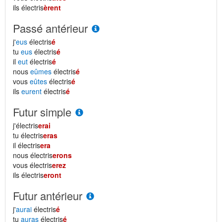
ils électris
èrent
Passé antérieur
j'
eus
électris
é
tu
eus
électris
é
il
eut
électris
é
nous
eûmes
électris
é
vous
eûtes
électris
é
ils
eurent
électris
é
Futur simple
j'électris
erai
tu électris
eras
il électris
era
nous électris
erons
vous électris
erez
ils électris
eront
Futur antérieur
j'
aurai
électris
é
tu
auras
électris
é