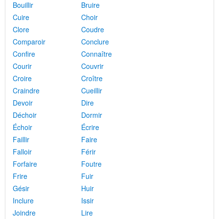
Bouillir
Bruire
Cuire
Choir
Clore
Coudre
Comparoir
Conclure
Confire
Connaître
Courir
Couvrir
Croire
Croître
Craindre
Cueillir
Devoir
Dire
Déchoir
Dormir
Échoir
Écrire
Faillir
Faire
Falloir
Férir
Forfaire
Foutre
Frire
Fuir
Gésir
Huir
Inclure
Issir
Joindre
Lire