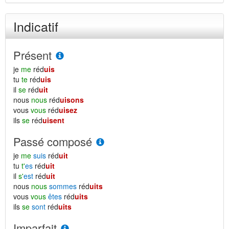
Indicatif
Présent
je
me
réd
uis
tu
te
réd
uis
il
se
réd
uit
nous
nous
réd
uisons
vous
vous
réd
uisez
ils
se
réd
uisent
Passé composé
je
me
suis
réd
uit
tu
t'
es
réd
uit
il
s'
est
réd
uit
nous
nous
sommes
réd
uits
vous
vous
êtes
réd
uits
ils
se
sont
réd
uits
Imparfait