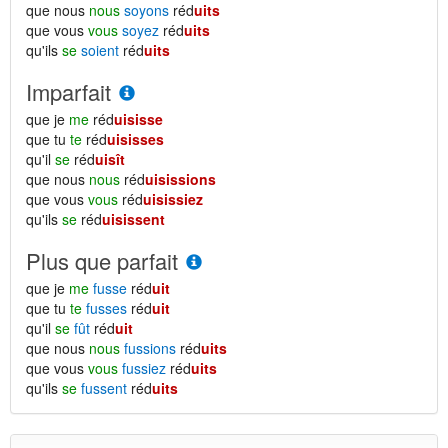
que nous
nous
soyons
réd
uits
que vous
vous
soyez
réd
uits
qu'ils
se
soient
réd
uits
Imparfait
que je
me
réd
uisisse
que tu
te
réd
uisisses
qu'il
se
réd
uisît
que nous
nous
réd
uisissions
que vous
vous
réd
uisissiez
qu'ils
se
réd
uisissent
Plus que parfait
que je
me
fusse
réd
uit
que tu
te
fusses
réd
uit
qu'il
se
fût
réd
uit
que nous
nous
fussions
réd
uits
que vous
vous
fussiez
réd
uits
qu'ils
se
fussent
réd
uits