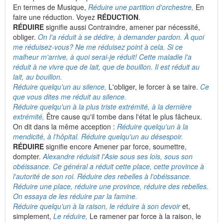
En termes de Musique,
Réduire une partition d'orchestre,
En
faire une réduction. Voyez
RÉDUCTION
.
RÉDUIRE
signifie aussi Contraindre, amener par nécessité,
obliger.
On l'a réduit à se dédire, à demander pardon. À quoi
me réduisez-vous? Ne me réduisez point à cela. Si ce
malheur m'arrive, à quoi serai-je réduit! Cette maladie l'a
réduit à ne vivre que de lait, que de bouillon. Il est réduit au
lait, au bouillon.
Réduire quelqu'un au silence,
L'obliger, le forcer à se taire.
Ce
que vous dites me réduit au silence.
Réduire quelqu'un à la plus triste extrémité, à la dernière
extrémité,
Être cause qu'il tombe dans l'état le plus fâcheux.
On dit dans la même acception :
Réduire quelqu'un à la
mendicité, à l'hôpital. Réduire quelqu'un au désespoir.
RÉDUIRE
signifie encore Amener par force, soumettre,
dompter.
Alexandre réduisit l'Asie sous ses lois, sous son
obéissance. Ce général a réduit cette place, cette province à
l'autorité de son roi. Réduire des rebelles à l'obéissance.
Réduire une place, réduire une province, réduire des rebelles.
On essaya de les réduire par la famine.
Réduire quelqu'un à la raison, le réduire à son devoir
et,
simplement,
Le réduire,
Le ramener par force à la raison, le