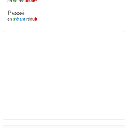
en
se
réd
uisant
Passé
en
s'
étant
réd
uit