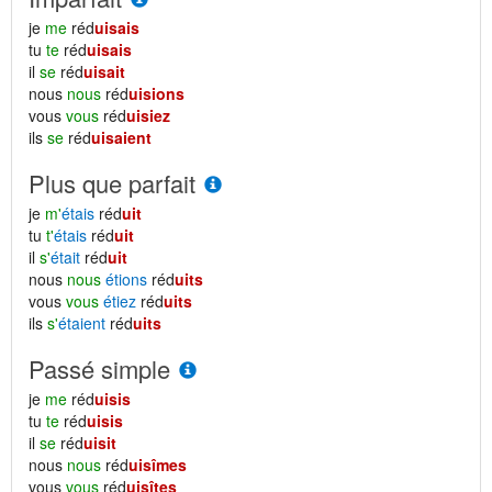
je
me
réd
uisais
tu
te
réd
uisais
il
se
réd
uisait
nous
nous
réd
uisions
vous
vous
réd
uisiez
ils
se
réd
uisaient
Plus que parfait
je
m'
étais
réd
uit
tu
t'
étais
réd
uit
il
s'
était
réd
uit
nous
nous
étions
réd
uits
vous
vous
étiez
réd
uits
ils
s'
étaient
réd
uits
Passé simple
je
me
réd
uisis
tu
te
réd
uisis
il
se
réd
uisit
nous
nous
réd
uisîmes
vous
vous
réd
uisîtes