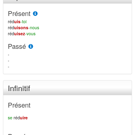
Présent
réd
uis
-toi
réd
uisons
-nous
réd
uisez
-vous
Passé
-
-
-
Infinitif
Présent
se
réd
uire