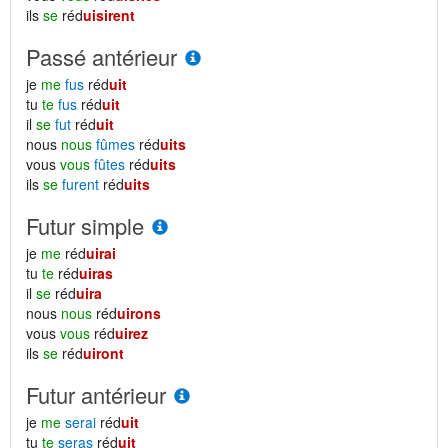
ils
se
réd
uisirent
Passé antérieur
je
me
fus
réd
uit
tu
te
fus
réd
uit
il
se
fut
réd
uit
nous
nous
fûmes
réd
uits
vous
vous
fûtes
réd
uits
ils
se
furent
réd
uits
Futur simple
je
me
réd
uirai
tu
te
réd
uiras
il
se
réd
uira
nous
nous
réd
uirons
vous
vous
réd
uirez
ils
se
réd
uiront
Futur antérieur
je
me
serai
réd
uit
tu
te
seras
réd
uit