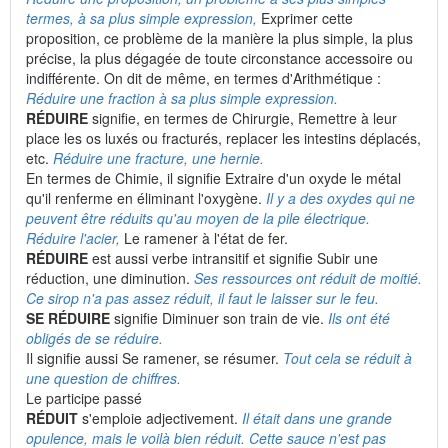
termes, à sa plus simple expression,
Exprimer cette
proposition, ce problème de la manière la plus simple, la plus
précise, la plus dégagée de toute circonstance accessoire ou
indifférente. On dit de même, en termes d'Arithmétique :
Réduire une fraction à sa plus simple expression.
RÉDUIRE
signifie, en termes de Chirurgie, Remettre à leur
place les os luxés ou fracturés, replacer les intestins déplacés,
etc.
Réduire une fracture, une hernie.
En termes de Chimie, il signifie Extraire d'un oxyde le métal
qu'il renferme en éliminant l'oxygène.
Il y a des oxydes qui ne
peuvent être réduits qu'au moyen de la pile électrique.
Réduire l'acier,
Le ramener à l'état de fer.
RÉDUIRE
est aussi verbe intransitif et signifie Subir une
réduction, une diminution.
Ses ressources ont réduit de moitié.
Ce sirop n'a pas assez réduit, il faut le laisser sur le feu.
SE RÉDUIRE
signifie Diminuer son train de vie.
Ils ont été
obligés de se réduire.
Il signifie aussi Se ramener, se résumer.
Tout cela se réduit à
une question de chiffres.
Le participe passé
RÉDUIT
s'emploie adjectivement.
Il était dans une grande
opulence, mais le voilà bien réduit. Cette sauce n'est pas