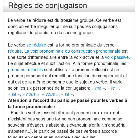
Règles de conjugaison
Le verbe se réduire est du troisième groupe. Ce verbe est
donc un verbe irrégulier qui ne suit pas les conjugaisons
régulières du premier ou du second groupe.
Le verbe
se réduire
est la forme pronominale du verbe
réduire
.
La voix pronominale ou construction pronominale
est
une sorte d'intermédiaire entre la voix active et la
voix passive
.
Le sujet effectue et subit l'action. A la forme pronominale, les
pronoms réfléchis
sont utilisés. Le pronom réfléchi est un
pronom personnel qui remplit une fonction de complément et
qui est de la même personne que le sujet du verbe. Il varie
selon les six personnes de la conjugaison:
« me »
,
« te »
,
« se »
,
« nous »
,
« vous »
,
« se »
.
Attention à l'accord du participe passé pour les verbes à
la forme pronominale :
- Pour les verbes essentiellement pronominaux (ceux qui
n'existent pas sous une forme non pronominale comme se
souvenir, s'évader, s'abstenir, s'évanouir, s'enfuir, s'enquérir,
s'abstenir...), le participe passé de ces verbes s'accorde
toujours en genre et en nombre avec le sujet.