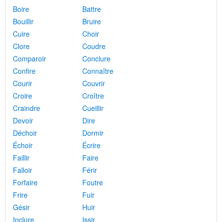
Boire
Battre
Bouillir
Bruire
Cuire
Choir
Clore
Coudre
Comparoir
Conclure
Confire
Connaître
Courir
Couvrir
Croire
Croître
Craindre
Cueillir
Devoir
Dire
Déchoir
Dormir
Échoir
Écrire
Faillir
Faire
Falloir
Férir
Forfaire
Foutre
Frire
Fuir
Gésir
Huir
Inclure
Issir