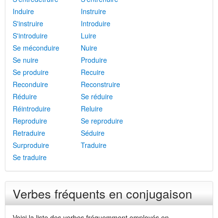
Induire
Instruire
S'instruire
Introduire
S'introduire
Luire
Se méconduire
Nuire
Se nuire
Produire
Se produire
Recuire
Reconduire
Reconstruire
Réduire
Se réduire
Réintroduire
Reluire
Reproduire
Se reproduire
Retraduire
Séduire
Surproduire
Traduire
Se traduire
Verbes fréquents en conjugaison
Voici la liste des verbes fréquemment employés en