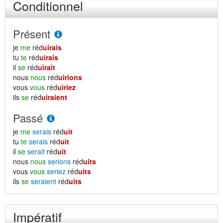
Conditionnel
Présent
je
me
réd
uirais
tu
te
réd
uirais
il
se
réd
uirait
nous
nous
réd
uirions
vous
vous
réd
uiriez
ils
se
réd
uiraient
Passé
je
me
serais
réd
uit
tu
te
serais
réd
uit
il
se
serait
réd
uit
nous
nous
serions
réd
uits
vous
vous
seriez
réd
uits
ils
se
seraient
réd
uits
Impératif