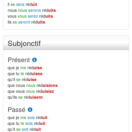
il
se
sera
réd
uit
nous
nous
serons
réd
uits
vous
vous
serez
réd
uits
ils
se
seront
réd
uits
Subjonctif
Présent
que je
me
réd
uise
que tu
te
réd
uises
qu'il
se
réd
uise
que nous
nous
réd
uisions
que vous
vous
réd
uisiez
qu'ils
se
réd
uisent
Passé
que je
me
sois
réd
uit
que tu
te
sois
réd
uit
qu'il
se
soit
réd
uit