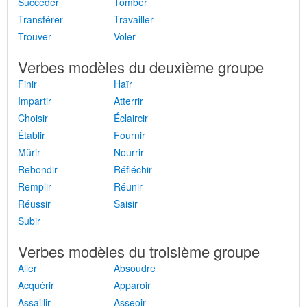
Succéder
Tomber
Transférer
Travailler
Trouver
Voler
Verbes modèles du deuxième groupe
Finir
Haïr
Impartir
Atterrir
Choisir
Éclaircir
Établir
Fournir
Mûrir
Nourrir
Rebondir
Réfléchir
Remplir
Réunir
Réussir
Saisir
Subir
Verbes modèles du troisième groupe
Aller
Absoudre
Acquérir
Apparoir
Assaillir
Asseoir