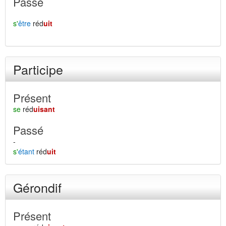
Passé
s'
être
réd
uit
Participe
Présent
se
réd
uisant
Passé
-
s'
étant
réd
uit
Gérondif
Présent