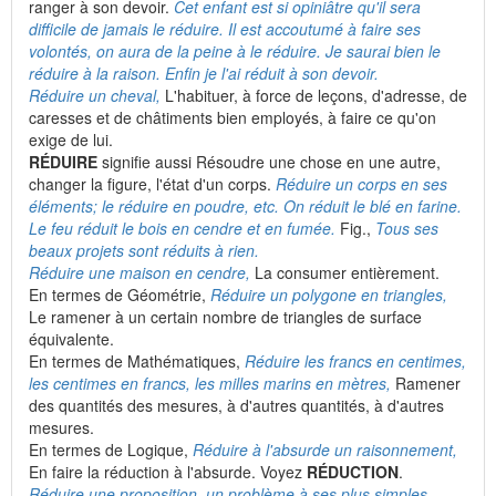
ranger à son devoir.
Cet enfant est si opiniâtre qu'il sera
difficile de jamais le réduire. Il est accoutumé à faire ses
volontés, on aura de la peine à le réduire. Je saurai bien le
réduire à la raison. Enfin je l'ai réduit à son devoir.
Réduire un cheval,
L'habituer, à force de leçons, d'adresse, de
caresses et de châtiments bien employés, à faire ce qu'on
exige de lui.
RÉDUIRE
signifie aussi Résoudre une chose en une autre,
changer la figure, l'état d'un corps.
Réduire un corps en ses
éléments; le réduire en poudre, etc. On réduit le blé en farine.
Le feu réduit le bois en cendre et en fumée.
Fig.,
Tous ses
beaux projets sont réduits à rien.
Réduire une maison en cendre,
La consumer entièrement.
En termes de Géométrie,
Réduire un polygone en triangles,
Le ramener à un certain nombre de triangles de surface
équivalente.
En termes de Mathématiques,
Réduire les francs en centimes,
les centimes en francs, les milles marins en mètres,
Ramener
des quantités des mesures, à d'autres quantités, à d'autres
mesures.
En termes de Logique,
Réduire à l'absurde un raisonnement,
En faire la réduction à l'absurde. Voyez
RÉDUCTION
.
Réduire une proposition, un problème à ses plus simples