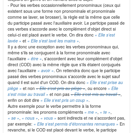
- Pour les verbes occasionnellement pronominaux (ceux qui
existent sous une forme non pronominale et pronominale
comme se laver, se brosser), la règle est la même que celle
du participe passé avec l'auxiliaire avoir. Le participe passé de
ces verbes s'accorde avec le complément d'objet direct si
celui-ci est placé avant le verbe. On dira donc
« Elle s'est
lavée »
et
« Elle s'est lavé les mains »
.
Il y a donc une exception avec les verbes pronominaux qui,
même s'ils se conjuguent à la forme pronominale avec
l'auxiliaire
« être »
, s'accordent avec leur complément d'objet
direct (COD) avec la même rêgle que s'ils étaient conjugués
avec l'auxiliaire
« avoir »
. On retiendra donc que le participe
passé des verbes pronominaux s'accorde avec le sujet sauf
quand il est suivi d'un COD. On dira donc
« Elle s'est prise au
piège »
et non
« Elle s'est pris au piège »
, ou encore
« Elle
s'est mise au travail »
et non pas
« Elle s'est mis au travail »
,
enfin on doit dire
« Elle s'est pris un coup »
.
Autre exemple pour le verbe permettre à la forme
pronominale: les pronoms compléments
« me »
,
« te »
,
« se »
,
« nous »
,
« vous »
sont indirects et ne s'accordent pas,
par exemple:
« Elle s'est permis d'étonnantes remarques »
En
revanche, si le COD est placé devant le verbe, le participe