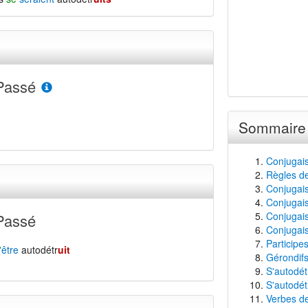
Passé
Sommaire
Conjugais
Règles de
Conjugaiso
Conjugais
Conjugais
Passé
Conjugais
Participe
'
être
autodétr
uit
Gérondifs
S'autodét
S'autodét
Verbes de