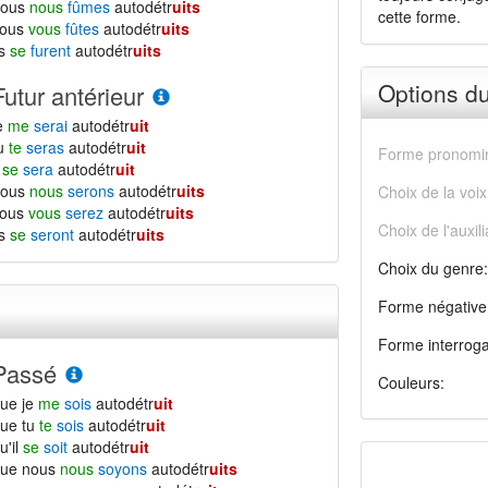
nous
nous
fûmes
autodétr
uits
cette forme.
vous
vous
fûtes
autodétr
uits
ls
se
furent
autodétr
uits
Options d
Futur antérieur
e
me
serai
autodétr
uit
tu
te
seras
autodétr
uit
Forme pronomin
l
se
sera
autodétr
uit
nous
nous
serons
autodétr
uits
Choix de la voix
vous
vous
serez
autodétr
uits
Choix de l'auxili
ls
se
seront
autodétr
uits
Choix du genre:
Forme négative
Forme interroga
Passé
Couleurs:
ue je
me
sois
autodétr
uit
ue tu
te
sois
autodétr
uit
u'il
se
soit
autodétr
uit
que nous
nous
soyons
autodétr
uits