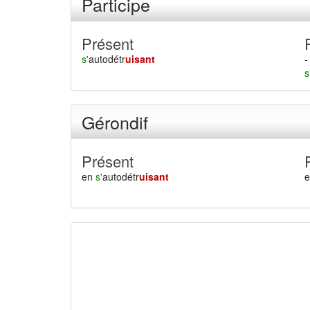
Participe
Présent
s'
autodétr
uisant
-
s
Gérondif
Présent
en
s'
autodétr
uisant