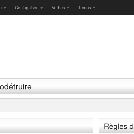
re
Conjugaison
Verbes
Temps
odétruire
Règles d