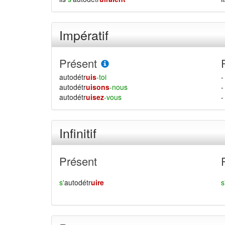
Impératif
Présent
autodétr
uis
-toi
-
autodétr
uisons
-nous
-
autodétr
uisez
-vous
-
Infinitif
Présent
s'
autodétr
uire
s