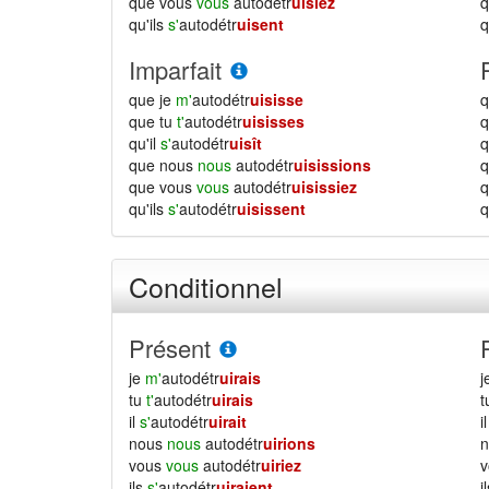
que vous
vous
autodétr
uisiez
qu'ils
s'
autodétr
uisent
q
Imparfait
que je
m'
autodétr
uisisse
q
que tu
t'
autodétr
uisisses
q
qu'il
s'
autodétr
uisît
q
que nous
nous
autodétr
uisissions
que vous
vous
autodétr
uisissiez
qu'ils
s'
autodétr
uisissent
q
Conditionnel
Présent
je
m'
autodétr
uirais
j
tu
t'
autodétr
uirais
il
s'
autodétr
uirait
i
nous
nous
autodétr
uirions
vous
vous
autodétr
uiriez
ils
s'
autodétr
uiraient
i