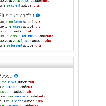
que vous
vous
soyez
autodétr
uits
u'ils
se
soient
autodétr
uits
Plus que parfait
ue je
me
fusse
autodétr
uit
ue tu
te
fusses
autodétr
uit
u'il
se
fût
autodétr
uit
que nous
nous
fussions
autodétr
uits
que vous
vous
fussiez
autodétr
uits
u'ils
se
fussent
autodétr
uits
Passé
e
me
serais
autodétr
uit
tu
te
serais
autodétr
uit
l
se
serait
autodétr
uit
nous
nous
serions
autodétr
uits
vous
vous
seriez
autodétr
uits
ls
se
seraient
autodétr
uits