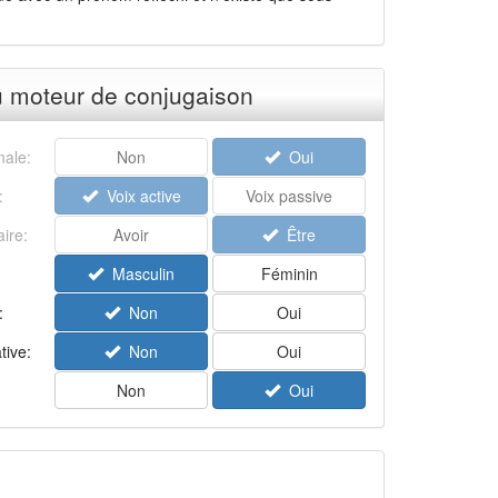
u moteur de conjugaison
ale:
Non
Oui
:
Voix active
Voix passive
aire:
Avoir
Être
Masculin
Féminin
:
Non
Oui
tive:
Non
Oui
Non
Oui