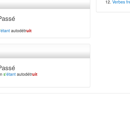
Verbes fr
Passé
'
étant
autodétr
uit
Passé
en
s'
étant
autodétr
uit