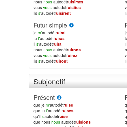
nous
nous
autodétr
uisîmes
vous
vous
autodétr
uisîtes
ils
s'
autodétr
uisirent
i
Futur simple
je
m'
autodétr
uirai
j
tu
t'
autodétr
uiras
il
s'
autodétr
uira
i
nous
nous
autodétr
uirons
vous
vous
autodétr
uirez
ils
s'
autodétr
uiront
i
Subjonctif
Présent
que je
m'
autodétr
uise
q
que tu
t'
autodétr
uises
q
qu'il
s'
autodétr
uise
q
que nous
nous
autodétr
uisions