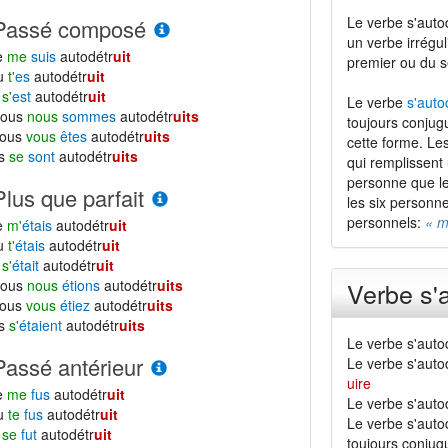
Le verbe s'auto
Passé composé
un verbe irrégul
e
me
suis
autodétr
uit
premier ou du 
tu
t'
es
autodétr
uit
l
s'
est
autodétr
uit
Le verbe
s'auto
nous
nous
sommes
autodétr
uits
toujours conjug
vous
vous
êtes
autodétr
uits
cette forme. Le
ls
se
sont
autodétr
uits
qui remplissent
personne que le
Plus que parfait
les six personne
personnels:
« m
e
m'
étais
autodétr
uit
tu
t'
étais
autodétr
uit
l
s'
était
autodétr
uit
nous
nous
étions
autodétr
uits
Verbe s'a
vous
vous
étiez
autodétr
uits
ls
s'
étaient
autodétr
uits
Le verbe s'auto
Passé antérieur
Le verbe s'auto
uire
e
me
fus
autodétr
uit
Le verbe s'autod
tu
te
fus
autodétr
uit
Le verbe s'autod
l
se
fut
autodétr
uit
toujours conjug