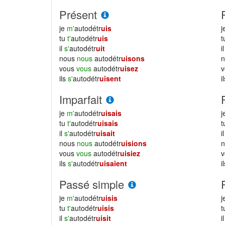
Présent
je
m'
autodétr
uis
j
tu
t'
autodétr
uis
il
s'
autodétr
uit
i
nous
nous
autodétr
uisons
vous
vous
autodétr
uisez
ils
s'
autodétr
uisent
i
Imparfait
je
m'
autodétr
uisais
j
tu
t'
autodétr
uisais
il
s'
autodétr
uisait
i
nous
nous
autodétr
uisions
vous
vous
autodétr
uisiez
ils
s'
autodétr
uisaient
i
Passé simple
je
m'
autodétr
uisis
j
tu
t'
autodétr
uisis
il
s'
autodétr
uisit
i